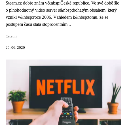
Steam.cz dobře znám v&nbsp;České republice. Ve své době šlo
o plnohodnotný video server s&nbsp;bohatým obsahem, který
vznikl v&nbsp;roce 2006. Vzhledem k&nbsp;tomu, že se
postupem času stala stoprocentním...
Ostatní
20. 06. 2020