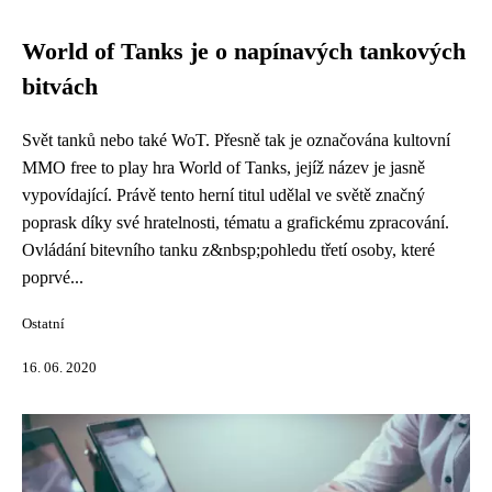
World of Tanks je o napínavých tankových
bitvách
Svět tanků nebo také WoT. Přesně tak je označována kultovní
MMO free to play hra World of Tanks, jejíž název je jasně
vypovídající. Právě tento herní titul udělal ve světě značný
poprask díky své hratelnosti, tématu a grafickému zpracování.
Ovládání bitevního tanku z&nbsp;pohledu třetí osoby, které
poprvé...
Ostatní
16. 06. 2020