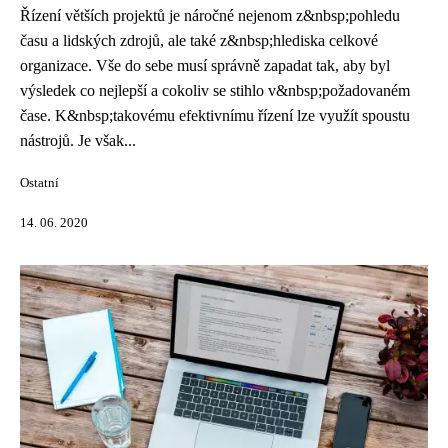
Řízení větších projektů je náročné nejenom z&nbsp;pohledu
času a lidských zdrojů, ale také z&nbsp;hlediska celkové
organizace. Vše do sebe musí správně zapadat tak, aby byl
výsledek co nejlepší a cokoliv se stihlo v&nbsp;požadovaném
čase. K&nbsp;takovému efektivnímu řízení lze využít spoustu
nástrojů. Je však...
Ostatní
14. 06. 2020