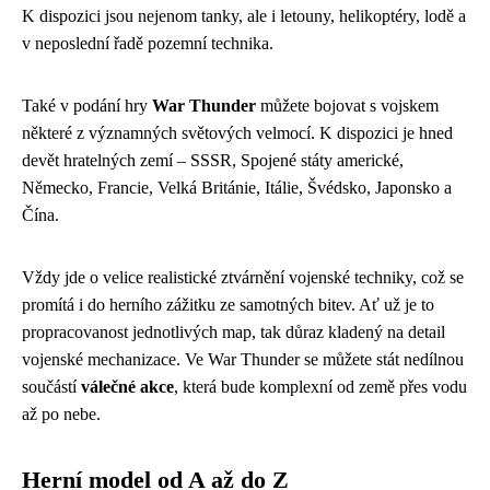
K dispozici jsou nejenom tanky, ale i letouny, helikoptéry, lodě a
v neposlední řadě pozemní technika.
Také v podání hry
War Thunder
můžete bojovat s vojskem
některé z významných světových velmocí. K dispozici je hned
devět hratelných zemí – SSSR, Spojené státy americké,
Německo, Francie, Velká Británie, Itálie, Švédsko, Japonsko a
Čína.
Vždy jde o velice realistické ztvárnění vojenské techniky, což se
promítá i do herního zážitku ze samotných bitev. Ať už je to
propracovanost jednotlivých map, tak důraz kladený na detail
vojenské mechanizace. Ve War Thunder se můžete stát nedílnou
součástí
válečné akce
, která bude komplexní od země přes vodu
až po nebe.
Herní model od A až do Z