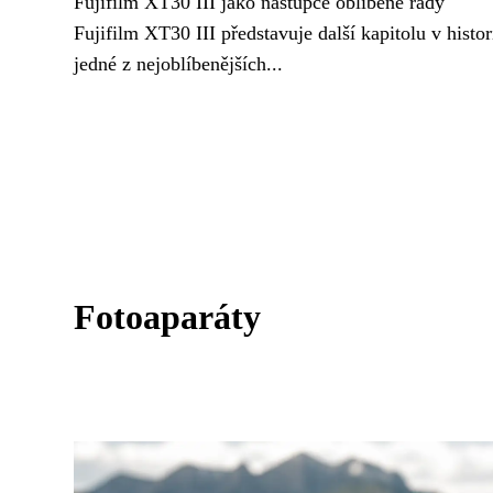
Fujifilm XT30 III jako nástupce oblíbené řady
Fujifilm XT30 III představuje další kapitolu v histor
jedné z nejoblíbenějších...
Fotoaparáty