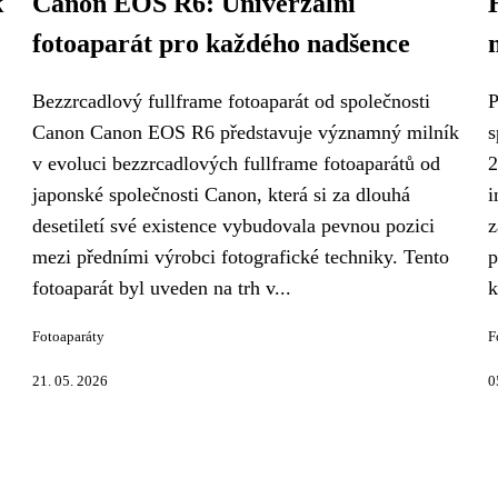
k
Canon EOS R6: Univerzální
fotoaparát pro každého nadšence
Bezzrcadlový fullframe fotoaparát od společnosti
P
Canon Canon EOS R6 představuje významný milník
s
v evoluci bezzrcadlových fullframe fotoaparátů od
2
japonské společnosti Canon, která si za dlouhá
i
desetiletí své existence vybudovala pevnou pozici
z
mezi předními výrobci fotografické techniky. Tento
p
fotoaparát byl uveden na trh v...
k
Fotoaparáty
F
21. 05. 2026
0