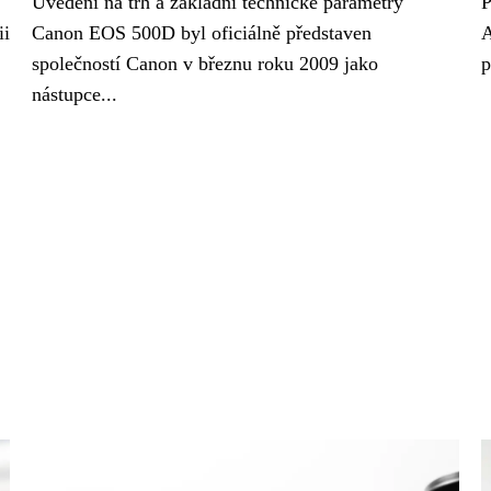
Uvedení na trh a základní technické parametry
P
ii
Canon EOS 500D byl oficiálně představen
A
společností Canon v březnu roku 2009 jako
p
nástupce...