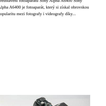
ředstavení fotoaparátu Sony Alpha A6400 Sony
lpha A6400 je fotoaparát, který si získal obrovskou
opularitu mezi fotografy i videografy díky...