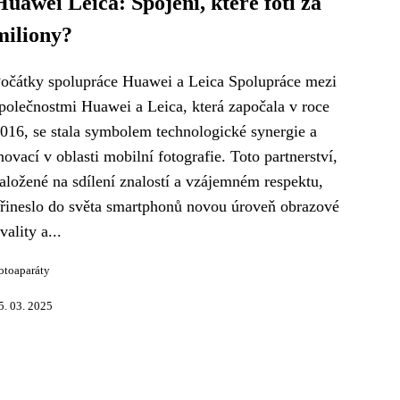
Huawei Leica: Spojení, které fotí za
miliony?
očátky spolupráce Huawei a Leica Spolupráce mezi
polečnostmi Huawei a Leica, která započala v roce
016, se stala symbolem technologické synergie a
novací v oblasti mobilní fotografie. Toto partnerství,
aložené na sdílení znalostí a vzájemném respektu,
řineslo do světa smartphonů novou úroveň obrazové
vality a...
otoaparáty
5. 03. 2025