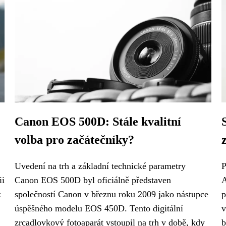
Canon EOS 500D: Stále kvalitní
volba pro začátečníky?
Uvedení na trh a základní technické parametry
P
ii
Canon EOS 500D byl oficiálně představen
A
k
společností Canon v březnu roku 2009 jako nástupce
p
úspěšného modelu EOS 450D. Tento digitální
v
zrcadlovkový fotoaparát vstoupil na trh v době, kdy
b