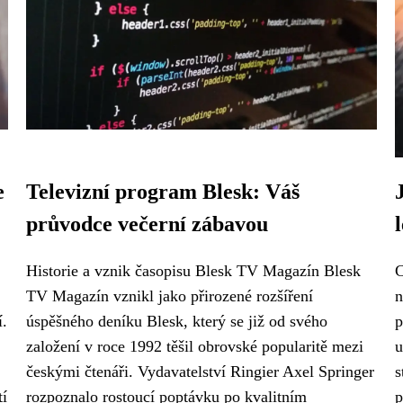
e
Televizní program Blesk: Váš
průvodce večerní zábavou
Historie a vznik časopisu Blesk TV Magazín Blesk
C
TV Magazín vznikl jako přirozené rozšíření
n
í.
úspěšného deníku Blesk, který se již od svého
p
založení v roce 1992 těšil obrovské popularitě mezi
u
českými čtenáři. Vydavatelství Ringier Axel Springer
s
tí
rozpoznalo rostoucí poptávku po kvalitním
p