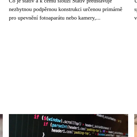
Co je stativ a k čemu slouží Stativ představuje
U
nezbytnou podpěrnou konstrukci určenou primárně
s
pro upevnění fotoaparátu nebo kamery,...
v