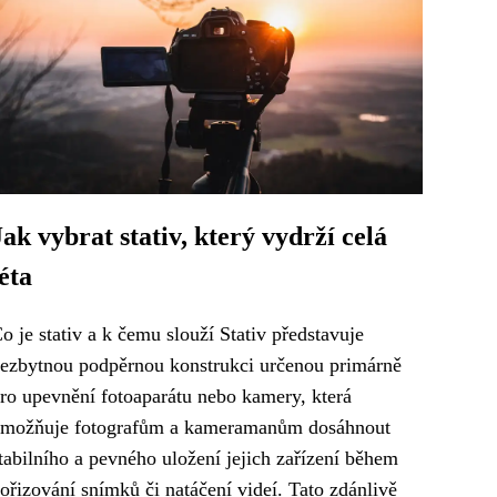
Jak vybrat stativ, který vydrží celá
léta
o je stativ a k čemu slouží Stativ představuje
ezbytnou podpěrnou konstrukci určenou primárně
ro upevnění fotoaparátu nebo kamery, která
možňuje fotografům a kameramanům dosáhnout
tabilního a pevného uložení jejich zařízení během
ořizování snímků či natáčení videí. Tato zdánlivě