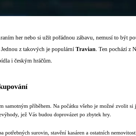
 hraním her nebo si užít pořádnou zábavu, nemusí to být p
. Jednou z takových je populární
Travian
. Ten pochází z 
bídla i českým hráčům.
okupování
ím samotným příběhem. Na počátku všeho je možné zvolit si j
evýhody, jež Vás budou doprovázet po zbytek hry.
ba potřebných surovin, stavění kasáren a ostatních nemovitos