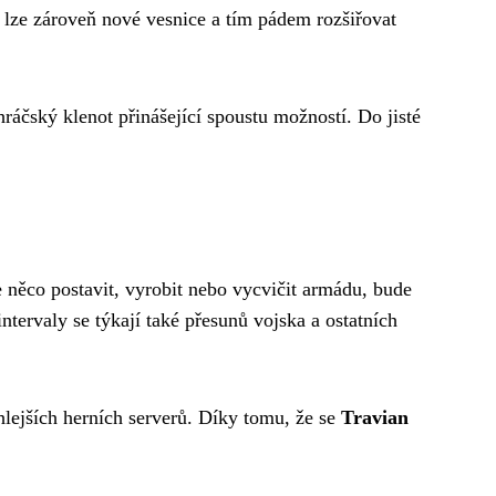
at lze zároveň nové vesnice a tím pádem rozšiřovat
ráčský klenot přinášející spoustu možností. Do jisté
 něco postavit, vyrobit nebo vycvičit armádu, bude
intervaly se týkají také přesunů vojska a ostatních
hlejších herních serverů. Díky tomu, že se
Travian