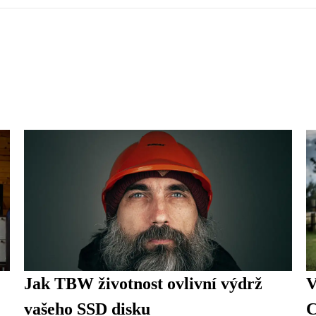
Jak TBW životnost ovlivní výdrž
V
vašeho SSD disku
C