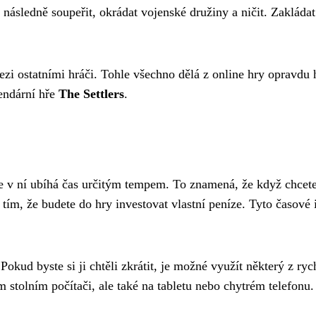
e následně soupeřit, okrádat vojenské družiny a ničit. Zaklád
ezi ostatními hráči. Tohle všechno dělá z online hry opravdu h
gendární hře
The Settlers
.
 že v ní ubíhá čas určitým tempem. To znamená, že když chcete
 tím, že budete do hry investovat vlastní peníze. Tyto časové 
okud byste si ji chtěli zkrátit, je možné využít některý z ryc
stolním počítači, ale také na tabletu nebo chytrém telefonu.