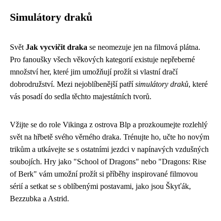
Simulátory draků
Svět
Jak vycvičit draka
se neomezuje jen na filmová plátna.
Pro fanoušky všech věkových kategorií existuje nepřeberné
množství her, které jim umožňují prožít si vlastní dračí
dobrodružství. Mezi nejoblíbenější patří
simulátory draků
, které
vás posadí do sedla těchto majestátních tvorů.
Vžijte se do role Vikinga z ostrova Blp a prozkoumejte rozlehlý
svět na hřbetě svého věrného draka. Trénujte ho, učte ho novým
trikům a utkávejte se s ostatními jezdci v napínavých vzdušných
soubojích. Hry jako "School of Dragons" nebo "Dragons: Rise
of Berk" vám umožní prožít si příběhy inspirované filmovou
sérií a setkat se s oblíbenými postavami, jako jsou Škyťák,
Bezzubka a Astrid.