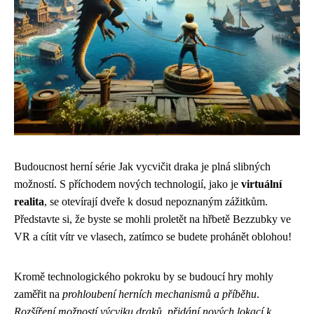
Budoucnost herní série Jak vycvičit draka je plná slibných
možností. S příchodem nových technologií, jako je
virtuální
realita
, se otevírají dveře k dosud nepoznaným zážitkům.
Představte si, že byste se mohli proletět na hřbetě Bezzubky ve
VR a cítit vítr ve vlasech, zatímco se budete prohánět oblohou!
Kromě technologického pokroku by se budoucí hry mohly
zaměřit na
prohloubení herních mechanismů a příběhu
.
Rozšíření možností výcviku draků, přidání nových lokací k