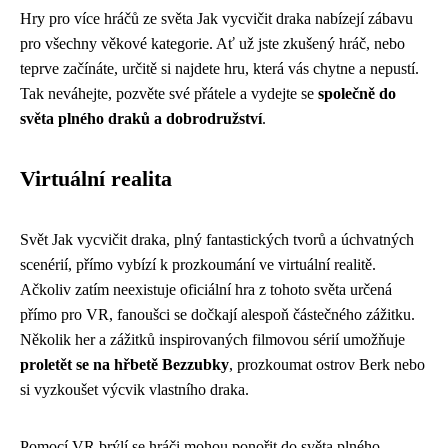
Hry pro více hráčů ze světa Jak vycvičit draka nabízejí zábavu
pro všechny věkové kategorie. Ať už jste zkušený hráč, nebo
teprve začínáte, určitě si najdete hru, která vás chytne a nepustí.
Tak neváhejte, pozvěte své přátele a vydejte se
společně do
světa plného draků a dobrodružství
.
Virtuální realita
Svět Jak vycvičit draka, plný fantastických tvorů a úchvatných
scenérií, přímo vybízí k prozkoumání ve virtuální realitě.
Ačkoliv zatím neexistuje oficiální hra z tohoto světa určená
přímo pro VR, fanoušci se dočkají alespoň částečného zážitku.
Několik her a zážitků inspirovaných filmovou sérií umožňuje
proletět se na hřbetě Bezzubky
, prozkoumat ostrov Berk nebo
si vyzkoušet výcvik vlastního draka.
Pomocí VR brýlí se hráči mohou ponořit do světa plného