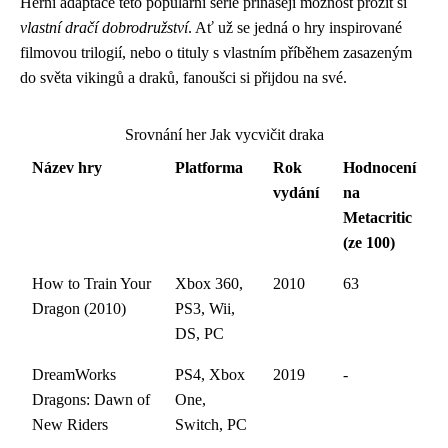
Herní adaptace této populární série přinášejí možnost prožít si
vlastní dračí dobrodružství
. Ať už se jedná o hry inspirované
filmovou trilogií, nebo o tituly s vlastním příběhem zasazeným
do světa vikingů a draků, fanoušci si přijdou na své.
Srovnání her Jak vycvičit draka
Název hry
Platforma
Rok
Hodnocení
vydání
na
Metacritic
(ze 100)
How to Train Your
Xbox 360,
2010
63
Dragon (2010)
PS3, Wii,
DS, PC
DreamWorks
PS4, Xbox
2019
-
Dragons: Dawn of
One,
New Riders
Switch, PC