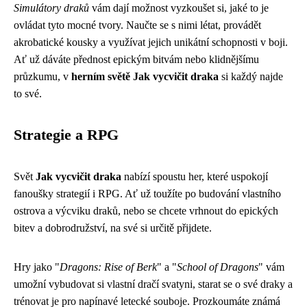
Simulátory draků
vám dají možnost vyzkoušet si, jaké to je
ovládat tyto mocné tvory. Naučte se s nimi létat, provádět
akrobatické kousky a využívat jejich unikátní schopnosti v boji.
Ať už dáváte přednost epickým bitvám nebo klidnějšímu
průzkumu, v
herním světě Jak vycvičit draka
si každý najde
to své.
Strategie a RPG
Svět
Jak vycvičit draka
nabízí spoustu her, které uspokojí
fanoušky strategií i RPG. Ať už toužíte po budování vlastního
ostrova a výcviku draků, nebo se chcete vrhnout do epických
bitev a dobrodružství, na své si určitě přijdete.
Hry jako "
Dragons: Rise of Berk
" a "
School of Dragons
" vám
umožní vybudovat si vlastní dračí svatyni, starat se o své draky a
trénovat je pro napínavé letecké souboje. Prozkoumáte známá