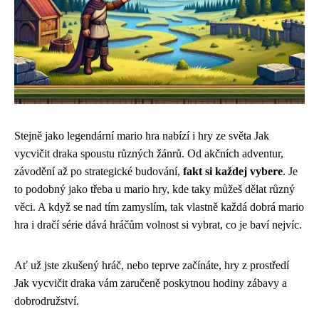
Stejně jako legendární mario hra nabízí i hry ze světa Jak
vycvičit draka spoustu různých žánrů. Od akčních adventur,
závodění až po strategické budování,
fakt si každej vybere
. Je
to podobný jako třeba u
mario hry
, kde taky můžeš dělat různý
věci. A když se nad tím zamyslím, tak vlastně každá dobrá mario
hra i dračí série dává hráčům volnost si vybrat, co je baví nejvíc.
Ať už jste zkušený hráč, nebo teprve začínáte, hry z prostředí
Jak vycvičit draka vám zaručeně poskytnou hodiny zábavy a
dobrodružství.