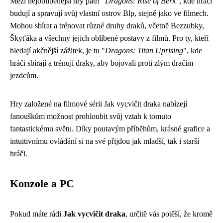
Mezi nejoblíbenější hry patří "
Dragons: Rise of Berk
", kde hráči
budují a spravují svůj vlastní ostrov Blp, stejně jako ve filmech.
Mohou sbírat a trénovat různé druhy draků, včetně Bezzubky,
Škyťáka a všechny jejich oblíbené postavy z filmů. Pro ty, kteří
hledají akčnější zážitek, je tu "
Dragons: Titan Uprising
", kde
hráči sbírají a trénují draky, aby bojovali proti zlým dračím
jezdcům.
Hry založené na filmové sérii Jak vycvičit draka nabízejí
fanouškům možnost prohloubit svůj vztah k tomuto
fantastickému světu. Díky poutavým příběhům, krásné grafice a
intuitivnímu ovládání si na své přijdou jak mladší, tak i starší
hráči.
Konzole a PC
Pokud máte rádi
Jak vycvičit draka
, určitě vás potěší, že kromě