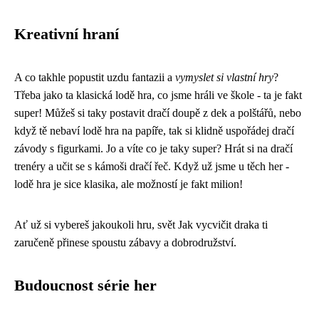
Kreativní hraní
A co takhle popustit uzdu fantazii a
vymyslet si vlastní hry
?
Třeba jako ta klasická
lodě hra
, co jsme hráli ve škole - ta je fakt
super! Můžeš si taky postavit dračí doupě z dek a polštářů, nebo
když tě nebaví lodě hra na papíře, tak si klidně uspořádej dračí
závody s figurkami. Jo a víte co je taky super? Hrát si na dračí
trenéry a učit se s kámoši dračí řeč. Když už jsme u těch her -
lodě hra je sice klasika, ale možností je fakt milion!
Ať už si vybereš jakoukoli hru, svět Jak vycvičit draka ti
zaručeně přinese spoustu zábavy a dobrodružství.
Budoucnost série her