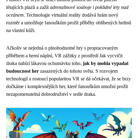
létajících plazů a zažít
adrenalinové souboje i poklidné lety nad
oceánem
. Technologie virtuální reality dodává hrám nový
rozměr a umožňuje fanouškům prožít příběhy oblíbených hrdinů
na vlastní kůži.
Ačkoliv se nejedná o plnohodnotné hry s propracovaným
příběhem a herní náplní, VR zážitky z prostředí Jak vycvičit
draka nabízí lákavou ochutnávku toho,
jak by mohla vypadat
budoucnost her
zasazených do tohoto světa. S rozvojem
technologií a rostoucí popularitou VR se dá očekávat, že se brzy
dočkáme i komplexnějších her, které fanouškům umožní prožít
nezapomenutelná dobrodružství v sedle draka.