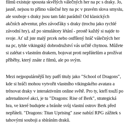
filmů existuje spousta skvělých válečných her na pc s draky. Jo,
jasně, nejsou to přímo válečné hry na pc v pravém slova smyslu,
ale souboje s draky jsou tam fakt parádní! Od klasických
akčních adventur, přes závoďáky s draky (trochu jako
rychlé
závodní hry
), až po simulátory létání - prostě každý si najde to
svoje. Ať už jste malý prcek nebo ostřílený hráč válečných her
na pc, tyhle vikingský dobrodružství vás určitě chytnou. Můžete
si zalétat s vlastním drakem, bojovat proti nepřátelům a prožívat
příběhy, který znáte z filmů, ale po svým.
Mezi nejpopulárnější hry patří tituly jako "School of Dragons",
kde si hráči mohou vytvořit vlastního vikingského avatara a
trénovat draky v interaktivním online světě. Pro ty, kteří touží po
adrenalinové akci, je tu "Dragons: Rise of Berk", strategická
hra, ve které budujete a bráníte svůj vlastní ostrov Berk před
nepřáteli. "Dragons: Titan Uprising" zase nabízí RPG zážitek s
tahovými souboji a sbíráním draků.