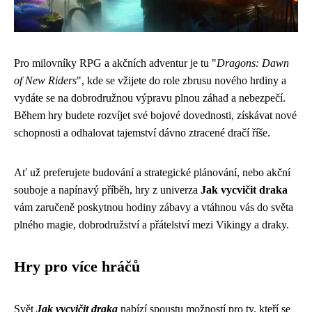
Pro milovníky RPG a akčních adventur je tu "
Dragons: Dawn
of New Riders
", kde se vžijete do role zbrusu nového hrdiny a
vydáte se na dobrodružnou výpravu plnou záhad a nebezpečí.
Během hry budete rozvíjet své bojové dovednosti, získávat nové
schopnosti a odhalovat tajemství dávno ztracené dračí říše.
Ať už preferujete budování a strategické plánování, nebo akční
souboje a napínavý příběh, hry z univerza
Jak vycvičit draka
vám zaručeně poskytnou hodiny zábavy a vtáhnou vás do světa
plného magie, dobrodružství a přátelství mezi Vikingy a draky.
Hry pro více hráčů
Svět
Jak vycvičit draka
nabízí spoustu možností pro ty, kteří se