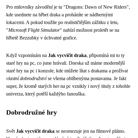
Pro milovníky závodění je tu "Dragons: Dawn of New Riders",
kde usednete na hřbet draka a proháníte se nádhernými
lokacemi. A pokud toužíte po realističtějším zážitku z letu,
"
Microsoft Flight Simulator
" nabízí možnost proletět se na
hřbetě Bezzubky v úchvatné grafice.
Když vzpomínám na
Jak vycvičit draka
, připomíná mi to ty
staré hry na pc
, co jsme hrávali. Dneska už máme modernější
staré hry na pc i konzole, kde můžete lítat s drakama a prožívat
vlastní dobrodružství
se všema oblíbenýma postavama. Je fakt
super, že kromě starých her na pc vznikly i nový tituly z tohohle
univerza, který potěší každýho fanouška.
Dobrodružné hry
Svět
Jak vycvičit draka
se neomezuje jen na filmové plátno.