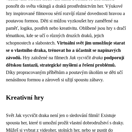
ponořit do světa vikingů a draků prostřednictvím her. Výukové
hry inspirované filmovou sérií rozvíjí různé dovednosti hravou a
poutavou formou. Děti si můžou vyzkoušet hry zaměřené na
paměť, logiku, postřeh nebo kreativitu. Oblíbené jsou hry s dračí
tématikou, kde se učí o různých druzích draků, jejich
schopnostech a slabostech.
Virtuální svět jim umožňuje starat
se o vlastního draka, trénovat ho a účastnit se napínavých
závodů.
Hry založené na filmech
Jak vycvičit draka
podporují
dětskou fantazii, strategické myšlení a řešení problémů.
Díky propracovaným příběhům a poutavým úkolům se děti učí
nenásilnou formou a zároveň si užijí spoustu zábavy.
Kreativní hry
Svět Jak vycvičit draka není jen o sledování filmů! Existuje
spousta her, které ti umožní prožít vlastní dobrodružství s draky.
Můžeš si vybrat z videoher, stolních her, nebo se pustit do