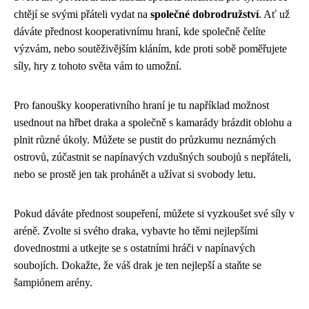
chtějí se svými přáteli vydat na
společné dobrodružství
. Ať už
dáváte přednost kooperativnímu hraní, kde společně čelíte
výzvám, nebo soutěživějším kláním, kde proti sobě poměřujete
síly, hry z tohoto světa vám to umožní.
Pro fanoušky kooperativního hraní je tu například možnost
usednout na hřbet draka a společně s kamarády brázdit oblohu a
plnit různé úkoly. Můžete se pustit do průzkumu neznámých
ostrovů, zúčastnit se napínavých vzdušných soubojů s nepřáteli,
nebo se prostě jen tak prohánět a užívat si svobody letu.
Pokud dáváte přednost soupeření, můžete si vyzkoušet své síly v
aréně. Zvolte si svého draka, vybavte ho těmi nejlepšími
dovednostmi a utkejte se s ostatními hráči v napínavých
soubojích. Dokažte, že váš drak je ten nejlepší a staňte se
šampiónem arény.