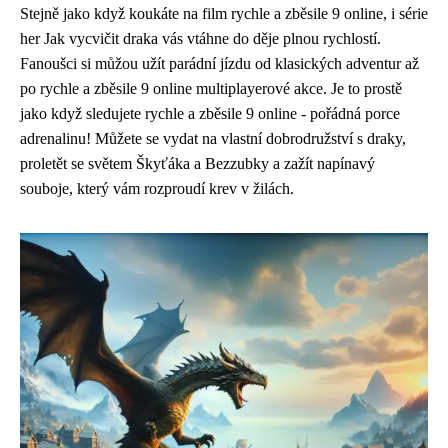
Stejně jako když koukáte na film rychle a zběsile 9 online, i série
her Jak vycvičit draka vás vtáhne do děje plnou rychlostí.
Fanoušci si můžou užít parádní jízdu od klasických adventur až
po
rychle a zběsile 9 online
multiplayerové akce. Je to prostě
jako když sledujete rychle a zběsile 9 online - pořádná porce
adrenalinu! Můžete se vydat na vlastní dobrodružství s draky,
proletět se světem Škyťáka a Bezzubky a zažít napínavý
souboje, který vám rozproudí krev v žilách.