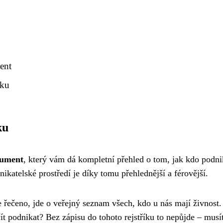
ent
íku
ku
okument
, který vám dá kompletní přehled o tom, jak kdo podni
nikatelské prostředí je díky tomu přehlednější a férovější.
še řečeno, jde o veřejný seznam všech, kdo u nás mají živnost
t podnikat? Bez zápisu do tohoto rejstříku to nepůjde – musít