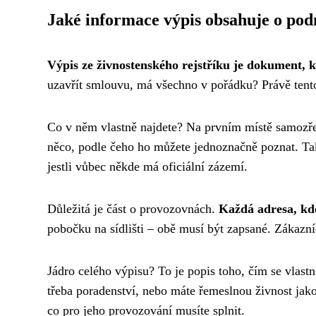
Jaké informace výpis obsahuje o podn
Výpis ze živnostenského rejstříku je dokument, 
uzavřít smlouvu, má všechno v pořádku? Právě tento
Co v něm vlastně najdete? Na prvním místě samoz
něco, podle čeho ho můžete jednoznačně poznat. Taky 
jestli vůbec někde má oficiální zázemí.
Důležitá je část o provozovnách.
Každá adresa, kde
pobočku na sídlišti – obě musí být zapsané. Zákazn
Jádro celého výpisu? To je popis toho, čím se vlast
třeba poradenství, nebo máte řemeslnou živnost jak
co pro jeho provozování musíte splnit.