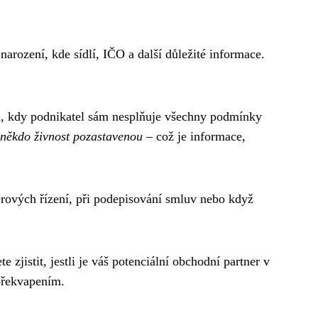
arození, kde sídlí, IČO a další důležité informace.
ch, kdy podnikatel sám nesplňuje všechny podmínky
á někdo živnost pozastavenou
– což je informace,
běrových řízení, při podepisování smluv nebo když
 zjistit, jestli je váš potenciální obchodní partner v
překvapením.