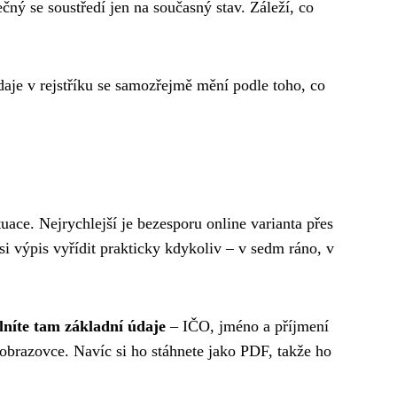
ný se soustředí jen na současný stav. Záleží, co
údaje v rejstříku se samozřejmě mění podle toho, co
uace. Nejrychlejší je bezesporu online varianta přes
si výpis vyřídit prakticky kdykoliv – v sedm ráno, v
lníte tam základní údaje
– IČO, jméno a příjmení
obrazovce. Navíc si ho stáhnete jako PDF, takže ho