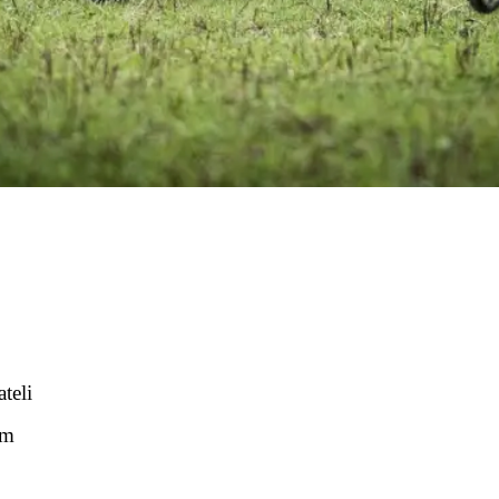
teli
em