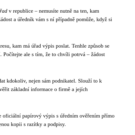
úřad
v republice – nemusíte nutně na ten, kam
 žádost a úředník vám s ní případně pomůže, když si
resu, kam má úřad výpis poslat. Tenhle způsob se
 Počítejte ale s tím, že to chvíli potrvá – žádost
t kdokoliv, nejen sám podnikatel. Slouží to k
věřit základní informace o firmě a jejích
te oficiální papírový výpis s úředním ověřením přímo
enou kopii s razítky a podpisy.