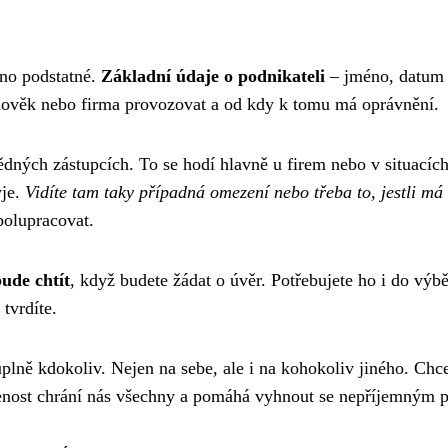
hno podstatné.
Základní údaje o podnikateli
– jméno, datum n
člověk nebo firma provozovat a od kdy k tomu má oprávnění.
ědných zástupcích. To se hodí hlavně u firem nebo v situací
yje.
Vidíte tam taky případná omezení nebo třeba to, jestli m
polupracovat.
ude chtít
, když budete žádat o úvěr. Potřebujete ho i do vý
 tvrdíte.
lně kdokoliv. Nejen na sebe, ale i na kohokoliv jiného. Chcete
vřenost chrání nás všechny a pomáhá vyhnout se nepříjemným 