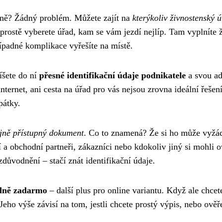
sobně? Žádný problém. Můžete zajít na
kterýkoliv živnostenský 
i prostě vyberete úřad, kam se vám jezdí nejlíp. Tam vyplníte
ípadné komplikace vyřešíte na místě.
íšete do ní
přesné identifikační údaje podnikatele
a svou ad
ternet, ani cesta na úřad pro vás nejsou zrovna ideální řešení.
pátky.
řejně přístupný dokument
. Co to znamená? Že si ho může vyžáda
 a obchodní partneři, zákazníci nebo kdokoliv jiný si mohli o
důvodnění – stačí znát identifikační údaje.
plně zadarmo
– další plus pro online variantu. Když ale chce
Jeho výše závisí na tom, jestli chcete prostý výpis, nebo ověř