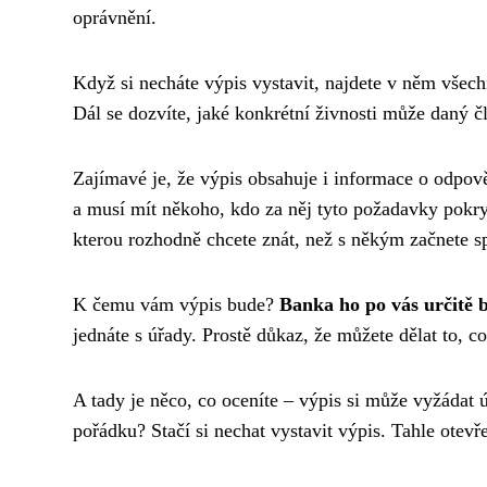
oprávnění.
Když si necháte výpis vystavit, najdete v něm všec
Dál se dozvíte, jaké konkrétní živnosti může daný 
Zajímavé je, že výpis obsahuje i informace o odpov
a musí mít někoho, kdo za něj tyto požadavky pokr
kterou rozhodně chcete znát, než s někým začnete s
K čemu vám výpis bude?
Banka ho po vás určitě b
jednáte s úřady. Prostě důkaz, že můžete dělat to, co
A tady je něco, co oceníte – výpis si může vyžádat úp
pořádku? Stačí si nechat vystavit výpis. Tahle ote