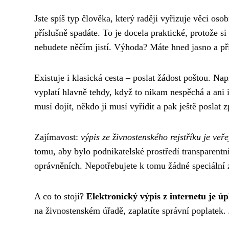
Jste spíš typ člověka, který raději vyřizuje věci o
příslušně spadáte. To je docela praktické, protože s
nebudete něčím jistí. Výhoda? Máte hned jasno a př
Existuje i klasická cesta – poslat žádost poštou. Nap
vyplatí hlavně tehdy, když to nikam nespěchá a ani in
musí dojít, někdo ji musí vyřídit a pak ještě poslat z
Zajímavost:
výpis ze živnostenského rejstříku je ve
tomu, aby bylo podnikatelské prostředí transparentní
oprávněních. Nepotřebujete k tomu žádné speciální z
A co to stojí?
Elektronický výpis z internetu je ú
na živnostenském úřadě, zaplatíte správní poplatek. 