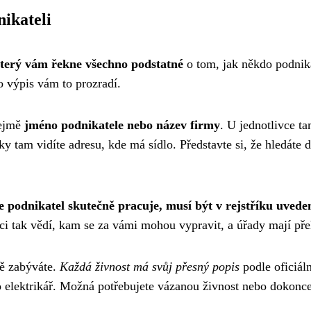
ikateli
který vám řekne všechno podstatné
o tom, jak někdo podniká. 
 výpis vám to prozradí.
řejmě
jméno podnikatele nebo název firmy
. U jednotlivce t
tam vidíte adresu, kde má sídlo. Představte si, že hledáte do
 podnikatel skutečně pracuje, musí být v rejstříku uvede
íci tak vědí, kam se za vámi mohou vypravit, a úřady mají př
ně zabýváte.
Každá živnost má svůj přesný popis
podle oficiál
o elektrikář. Možná potřebujete vázanou živnost nebo dokonce