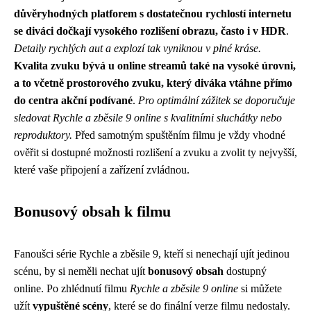
důvěryhodných platforem s dostatečnou rychlostí internetu
se diváci dočkají vysokého rozlišení obrazu, často i v HDR
.
Detaily rychlých aut a explozí tak vyniknou v plné kráse.
Kvalita zvuku bývá u online streamů také na vysoké úrovni,
a to včetně prostorového zvuku, který diváka vtáhne přímo
do centra akční podívané
.
Pro optimální zážitek se doporučuje
sledovat Rychle a zběsile 9 online s kvalitními sluchátky nebo
reproduktory.
Před samotným spuštěním filmu je vždy vhodné
ověřit si dostupné možnosti rozlišení a zvuku a zvolit ty nejvyšší,
které vaše připojení a zařízení zvládnou.
Bonusový obsah k filmu
Fanoušci série Rychle a zběsile 9, kteří si nenechají ujít jedinou
scénu, by si neměli nechat ujít
bonusový obsah
dostupný
online. Po zhlédnutí filmu
Rychle a zběsile 9 online
si můžete
užít
vypuštěné scény
, které se do finální verze filmu nedostaly.