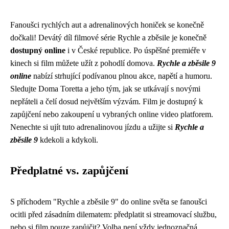
Fanoušci rychlých aut a adrenalinových honiček se konečně
dočkali! Devátý díl filmové série Rychle a zběsile je konečně
dostupný online
i v České republice. Po úspěšné premiéře v
kinech si film můžete užít z pohodlí domova.
Rychle a zběsile 9
online
nabízí strhující podívanou plnou akce, napětí a humoru.
Sledujte Doma Toretta a jeho tým, jak se utkávají s novými
nepřáteli a čelí dosud největším výzvám. Film je dostupný k
zapůjčení nebo zakoupení u vybraných online video platforem.
Nenechte si ujít tuto adrenalinovou jízdu a užijte si
Rychle a
zběsile 9
kdekoli a kdykoli.
Předplatné vs. zapůjčení
S příchodem "Rychle a zběsile 9" do online světa se fanoušci
ocitli před zásadním dilematem: předplatit si streamovací službu,
nebo si film pouze zapůjčit? Volba není vždy jednoznačná.