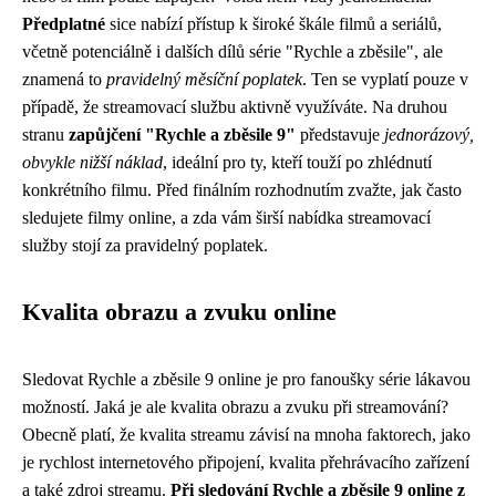
Předplatné
sice nabízí přístup k široké škále filmů a seriálů,
včetně potenciálně i dalších dílů série "Rychle a zběsile", ale
znamená to
pravidelný měsíční poplatek
. Ten se vyplatí pouze v
případě, že streamovací službu aktivně využíváte. Na druhou
stranu
zapůjčení "Rychle a zběsile 9"
představuje
jednorázový,
obvykle nižší náklad
, ideální pro ty, kteří touží po zhlédnutí
konkrétního filmu. Před finálním rozhodnutím zvažte, jak často
sledujete filmy online, a zda vám širší nabídka streamovací
služby stojí za pravidelný poplatek.
Kvalita obrazu a zvuku online
Sledovat Rychle a zběsile 9 online je pro fanoušky série lákavou
možností. Jaká je ale kvalita obrazu a zvuku při streamování?
Obecně platí, že kvalita streamu závisí na mnoha faktorech, jako
je rychlost internetového připojení, kvalita přehrávacího zařízení
a také zdroj streamu.
Při sledování Rychle a zběsile 9 online z