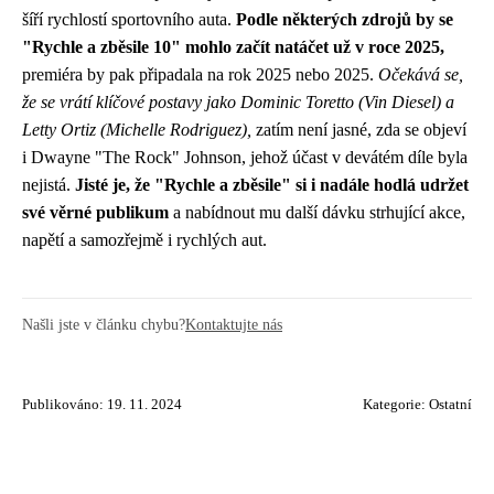
šíří rychlostí sportovního auta.
Podle některých zdrojů by se
"Rychle a zběsile 10" mohlo začít natáčet už v roce 2025,
premiéra by pak připadala na rok 2025 nebo 2025.
Očekává se,
že se vrátí klíčové postavy jako Dominic Toretto (Vin Diesel) a
Letty Ortiz (Michelle Rodriguez),
zatím není jasné, zda se objeví
i Dwayne "The Rock" Johnson, jehož účast v devátém díle byla
nejistá.
Jisté je, že "Rychle a zběsile" si i nadále hodlá udržet
své věrné publikum
a nabídnout mu další dávku strhující akce,
napětí a samozřejmě i rychlých aut.
Našli jste v článku chybu?
Kontaktujte nás
Publikováno: 19. 11. 2024
Kategorie:
Ostatní