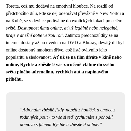
Toretta, což mu dodává na emotivní hloubce. Na rozdíl od
předchozího dílu, kde se děj odehrával převážně v New Yorku a
na Kubě, se v devítce podíváme do exotických lokací po celém
světě.
Dostupnost filmu online, ať už legálně nebo nelegálně,
hraje v dnešní době velkou roli
. Zatímco předchozí díly se na
internet dostaly až po uvedení na DVD a Blu-ray, devátý díl byl
online dostupný mnohem dříve, což jistě ovlivnilo jeho
popularitu a sledovanost.
Ať už se na film díváte v kině nebo
online, Rychle a zběsile 9 vás zaručeně vtáhne do svého
světa plného adrenalinu, rychlých aut a napínavého
příběhu.
Adrenalin zběsilé jízdy, napětí z honiček a emoce z
rodinných pout - to vše si teď vychutnáte z pohodlí
domova s filmem Rychle a zběsile 9 online.