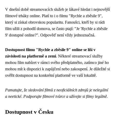
V dnešní době streamovacích služeb je lákavé hledat i nejnovější
filmové trháky online. Platí to i o filmu "Rychle a zběsile 9",
který si získal obrovskou popularitu. Fanoušci, kteří by si rádi
film užili z pohodlí domova, se často ptají: "Je 'Rychle a zběsile
9' dostupné online?". Odpověď není vždy jednoznačná.
Dostupnost filmu "Rychle a zběsile 9" online se liší v
závislosti na platformě a zemi
. Některé streamovací služby
mohou film nabízet v rámci svého předplatného, zatímco jiné ho
mohou mít k dispozici k zapůjčení nebo zakoupení. Je důležité si
ověřit dostupnost na konkrétní platformě ve vaší lokalitě.
Pamatujte, že sledování filmů z neoficiálních zdrojů je nelegální
a neetické. Podporujte filmové tvůrce a užívejte si filmy legálně.
Dostupnost v Česku