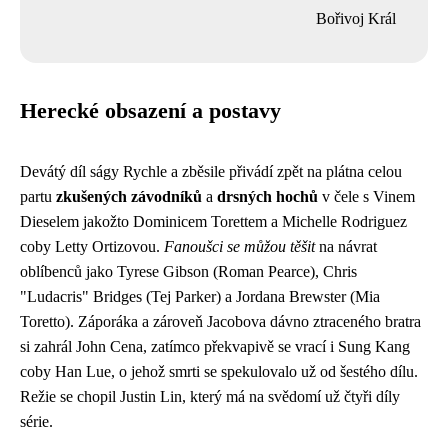
Bořivoj Král
Herecké obsazení a postavy
Devátý díl ságy Rychle a zběsile přivádí zpět na plátna celou
partu
zkušených závodníků
a
drsných hochů
v čele s Vinem
Dieselem jakožto Dominicem Torettem a Michelle Rodriguez
coby Letty Ortizovou.
Fanoušci se můžou těšit
na návrat
oblíbenců jako Tyrese Gibson (Roman Pearce), Chris
"Ludacris" Bridges (Tej Parker) a Jordana Brewster (Mia
Toretto). Záporáka a zároveň Jacobova dávno ztraceného bratra
si zahrál John Cena, zatímco překvapivě se vrací i Sung Kang
coby Han Lue, o jehož smrti se spekulovalo už od šestého dílu.
Režie se chopil Justin Lin, který má na svědomí už čtyři díly
série.