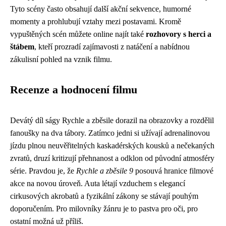
Tyto scény často obsahují další akční sekvence, humorné
momenty a prohlubují vztahy mezi postavami. Kromě
vypuštěných scén můžete online najít také
rozhovory s herci a
štábem
, kteří prozradí zajímavosti z natáčení a nabídnou
zákulisní pohled na vznik filmu.
Recenze a hodnocení filmu
Devátý díl ságy Rychle a zběsile dorazil na obrazovky a rozdělil
fanoušky na dva tábory. Zatímco jedni si užívají adrenalinovou
jízdu plnou neuvěřitelných kaskadérských kousků a nečekaných
zvratů, druzí kritizují přehnanost a odklon od původní atmosféry
série. Pravdou je, že
Rychle a zběsile 9
posouvá hranice filmové
akce na novou úroveň. Auta létají vzduchem s elegancí
cirkusových akrobatů a fyzikální zákony se stávají pouhým
doporučením. Pro milovníky žánru je to pastva pro oči, pro
ostatní možná už příliš.