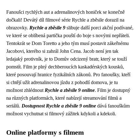
Fanoušci rychlých aut a adrenalinových honiček se konečně
dočkali! Devátý díl filmové série Rychle a zběsile dorazil na
obrazovky.
Rychle a zběsile 9
slibuje další porci akční podívané,
ve které se oblíbená partička pouští do boje s novými nepřáteli.
Tentokrát se Dom Toretto a jeho tým musí postavit zákeřnému
Jacobovi, kterého si zahrál John Cena. Jacob není jen tak
ledajaký protivník, je to Domův odcizený bratr, který se touží
pomstít. Film je plný dechberoucích kaskadérských kousků,
které posouvají hranice fyzikálních zákonů. Pro fanoušky, kteří
si chtějí užít adrenalinovou jízdu z pohodlí domova, je tu
možnost zhlédnout
Rychle a zběsile 9 online
. Film je dostupný
na různých platformách, které nabízejí streamování filmů a
seriálů.
Dostupnost Rychle a zběsile 9 online
dává fanouškům
možnost vychutnat si filmový zážitek kdykoli a kdekoli.
Online platformy s filmem