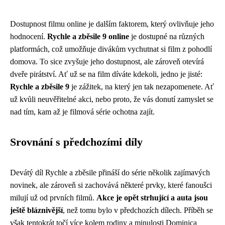
Dostupnost filmu online je dalším faktorem, který ovlivňuje jeho
hodnocení.
Rychle a zběsile 9 online
je dostupné na různých
platformách, což umožňuje divákům vychutnat si film z pohodlí
domova. To sice zvyšuje jeho dostupnost, ale zároveň otevírá
dveře pirátství. Ať už se na film díváte kdekoli, jedno je jisté:
Rychle a zběsile 9
je zážitek, na který jen tak nezapomenete. Ať
už kvůli neuvěřitelné akci, nebo proto, že vás donutí zamyslet se
nad tím, kam až je filmová série ochotna zajít.
Srovnání s předchozími díly
Devátý díl Rychle a zběsile přináší do série několik zajímavých
novinek, ale zároveň si zachovává některé prvky, které fanoušci
milují už od prvních filmů.
Akce je opět strhující a auta jsou
ještě bláznivější
, než tomu bylo v předchozích dílech. Příběh se
však tentokrát točí více kolem rodiny a minulosti Dominica