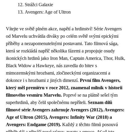
Strážci Galaxie
Avengers: Age of Ultron
Vítejte ve světě plném akce, napětí a hrdinství! Série Avengers
od Marvelu uchvátila diváky po celém světě svými epickými
příběhy a nezapomenutelnými postavami. Tato filmová sága,
která se rozkládá napříč několika fázemi a propojuje osudy
ikonických hrdinů jako Iron Man, Captain America, Thor, Hulk,
Black Widow a Hawkeye, nás zavedla do bitev s
mimozemskými hrozbami, zločineckými organizacemi a
dokonce i s hrozbami z jiných dimenzí.
První film Avengers,
který měl premiéru v roce 2012, znamenal milník v historii
filmového vesmíru Marvelu.
Poprvé se na plátně sešel tým
superhrdinů, aby čelil společnému nepříteli.
Seznam dílů
filmové série Avengers zahrnuje Avengers (2012), Avengers:
Age of Ultron (2015), Avengers: Infinity War (2018) a
Avengers: Endgame (2019).
Každý z těchto filmů posouvá
příběh dál a přináší nové výzvy, zvraty a emoce.
Ať už jste