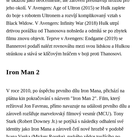
se ukážou jako neocenitelné, ale zároveň představují hrozbu pro
jeho okolí. V Avengers: Age of Ultron (2015) se Hulk zaplete
do boje s robotem Ultronem a rozvíjí komplikovaný vztah s
Black Widow. V Avengers: Infinity War (2018) Hulk utrpí
drtivou porážku od Thanosova nohsleda a odmítá se po zbytek
filmu znovu objevit. Teprve v Avengers: Endgame (2019) se
Bannerovi podaří nalézt rovnováhu mezi svou lidskou a Hulkou
stránkou a stává se klíčovým hráčem v boji proti Thanosovi.
Iron Man 2
V roce 2010, po úspěchu prvního dílu Iron Mana, přichází na
plátna kin pokračování s názvem "Iron Man 2". Film, který
režíroval Jon Favreau, přímo navazuje na události prvního dílu a
zároveň rozšiřuje marvelovský filmový vesmír (MCU). Tony
Stark (Robert Downey Jr.) se potýká s následky odhalení své
identity jako Iron Mana a zároveň čelí nové hrozbě v podobě
Ivana Vanka (Mickey Rourke), ruského vědce toužícího po