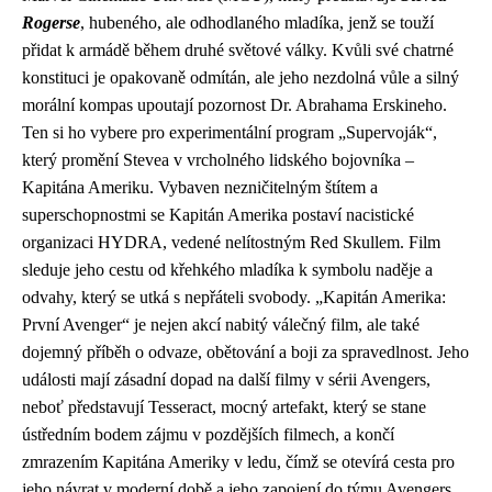
Rogerse
, hubeného, ale odhodlaného mladíka, jenž se touží
přidat k armádě během druhé světové války. Kvůli své chatrné
konstituci je opakovaně odmítán, ale jeho nezdolná vůle a silný
morální kompas upoutají pozornost Dr. Abrahama Erskineho.
Ten si ho vybere pro experimentální program „Supervoják“,
který promění Stevea v vrcholného lidského bojovníka –
Kapitána Ameriku. Vybaven nezničitelným štítem a
superschopnostmi se Kapitán Amerika postaví nacistické
organizaci HYDRA, vedené nelítostným Red Skullem. Film
sleduje jeho cestu od křehkého mladíka k symbolu naděje a
odvahy, který se utká s nepřáteli svobody. „Kapitán Amerika:
První Avenger“ je nejen akcí nabitý válečný film, ale také
dojemný příběh o odvaze, obětování a boji za spravedlnost. Jeho
události mají zásadní dopad na další filmy v sérii Avengers,
neboť představují Tesseract, mocný artefakt, který se stane
ústředním bodem zájmu v pozdějších filmech, a končí
zmrazením Kapitána Ameriky v ledu, čímž se otevírá cesta pro
jeho návrat v moderní době a jeho zapojení do týmu Avengers.