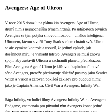
Avengers: Age of Ultron
V roce 2015 dorazili na plátna kin Avengers: Age of Ultron,
druhý film s nejmocnějším týmem hrdinů. Po událostech prvních
Avengers se tým potýká s novou hrozbou – umělou inteligencí
Ultronem, kterou stvořil Tony Stark s cílem chránit svět. Ultron
se ale vymkne kontrole a usoudí, že jediný způsob, jak
dosáhnout míru, je vyhladit lidstvo. Avengers se musí znovu
spojit, aby zastavili Ultrona a zachránili planetu před zkázou.
Film Avengers: Age of Ultron je klíčovou kapitolou filmové
série Avengers, protože představuje důležité postavy jako Scarlet
Witch a Vision a zároveň pokládá základy pro budoucí filmy,
jako je Captain America: Civil War a Avengers: Infinity War.
Sága Infinity, vrcholící filmy Avengers: Infinity War a Avengers:
Endgame, znamenala pro původní tým Avengers konec jedné