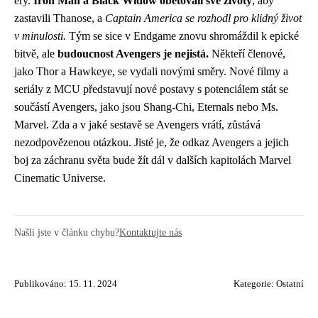
éry.
Iron Man a Black Widow obětovali své životy
, aby
zastavili Thanose, a
Captain America se rozhodl pro klidný život
v minulosti.
Tým se sice v Endgame znovu shromáždil k epické
bitvě, ale
budoucnost Avengers je nejistá.
Někteří členové,
jako Thor a Hawkeye, se vydali novými směry. Nové filmy a
seriály z MCU představují nové postavy s potenciálem stát se
součástí Avengers, jako jsou Shang-Chi, Eternals nebo Ms.
Marvel. Zda a v jaké sestavě se Avengers vrátí, zůstává
nezodpovězenou otázkou. Jisté je, že odkaz Avengers a jejich
boj za záchranu světa bude žít dál v dalších kapitolách Marvel
Cinematic Universe.
Našli jste v článku chybu?
Kontaktujte nás
Publikováno: 15. 11. 2024
Kategorie:
Ostatní