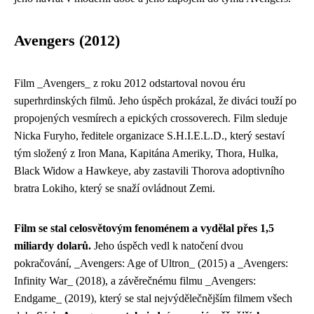
Avengers (2012)
Film _Avengers_ z roku 2012 odstartoval novou éru
superhrdinských filmů. Jeho úspěch prokázal, že diváci touží po
propojených vesmírech a epických crossoverech. Film sleduje
Nicka Furyho, ředitele organizace S.H.I.E.L.D., který sestaví
tým složený z Iron Mana, Kapitána Ameriky, Thora, Hulka,
Black Widow a Hawkeye, aby zastavili Thorova adoptivního
bratra Lokiho, který se snaží ovládnout Zemi.
Film se stal celosvětovým fenoménem a vydělal přes 1,5
miliardy dolarů.
Jeho úspěch vedl k natočení dvou
pokračování, _Avengers: Age of Ultron_ (2015) a _Avengers:
Infinity War_ (2018), a závěrečnému filmu _Avengers:
Endgame_ (2019), který se stal nejvýdělečnějším filmem všech