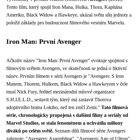
Tento film, který spojil Iron Mana, Hulka, Thora, Kapitána
Ameriku, Black Widow a Hawkeye, ukázal světu sílu jednoty a
položil základy pro budoucnost filmového vesmíru Marvelu.
Iron Man: První Avenger
Ačkoliv název "Iron Man: První Avenger" evokuje spojitost s
filmovým světem Avengers, ve skutečnosti se jedná o fiktivní
název. Prvním filmem v sérii Avengers je "Avengers: S Iron
Manem, Thorem, Hulkem, Black Widow a Hawkeyem v čele
musí Nick Fury, ředitel mezinárodní mírové organizace
S.H.I.E.L.D., sestavit tým, který má zastavit Thorova
adoptivního bratra Lokiho, než ten zničí Zemi."
Tato filmová
série, chronologicky propojená s dalšími filmy a seriály od
Marvel Studios, se stala fenoménem a uchvátila miliony
diváků po celém světě.
Seznam dílů filmové série Avengers
zahrnuje: "Avengers: Assembling", "Avengers: Age of Ultron",