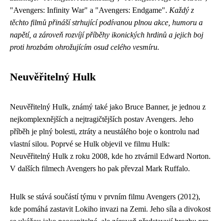
"Avengers: Infinity War" a "Avengers: Endgame".
Každý z
těchto filmů přináší strhující podívanou plnou akce, humoru a
napětí, a zároveň rozvíjí příběhy ikonických hrdinů a jejich boj
proti hrozbám ohrožujícím osud celého vesmíru.
Neuvěřitelný Hulk
Neuvěřitelný Hulk, známý také jako Bruce Banner, je jednou z
nejkomplexnějších a nejtragičtějších postav Avengers. Jeho
příběh je plný bolesti, ztráty a neustálého boje o kontrolu nad
vlastní silou. Poprvé se Hulk objevil ve filmu Hulk:
Neuvěřitelný Hulk z roku 2008, kde ho ztvárnil Edward Norton.
V dalších filmech Avengers ho pak převzal Mark Ruffalo.
Hulk se stává součástí týmu v prvním filmu Avengers (2012),
kde pomáhá zastavit Lokiho invazi na Zemi. Jeho síla a divokost