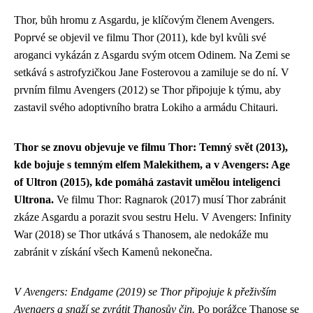
Thor, bůh hromu z Asgardu, je klíčovým členem Avengers.
Poprvé se objevil ve filmu Thor (2011), kde byl kvůli své
aroganci vykázán z Asgardu svým otcem Odinem. Na Zemi se
setkává s astrofyzičkou Jane Fosterovou a zamiluje se do ní. V
prvním filmu Avengers (2012) se Thor připojuje k týmu, aby
zastavil svého adoptivního bratra Lokiho a armádu Chitauri.
Thor se znovu objevuje ve filmu Thor: Temný svět (2013),
kde bojuje s temným elfem Malekithem, a v Avengers: Age
of Ultron (2015), kde pomáhá zastavit umělou inteligenci
Ultrona.
Ve filmu Thor: Ragnarok (2017) musí Thor zabránit
zkáze Asgardu a porazit svou sestru Helu. V Avengers: Infinity
War (2018) se Thor utkává s Thanosem, ale nedokáže mu
zabránit v získání všech Kamenů nekonečna.
V Avengers: Endgame (2019) se Thor připojuje k přeživším
Avengers a snaží se zvrátit Thanosův čin.
Po porážce Thanose se