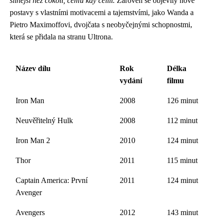
silnější než cokoli, čemu kdy čelili.
Zároveň se objevily nové
postavy s vlastními motivacemi a tajemstvími, jako Wanda a
Pietro Maximoffovi, dvojčata s neobyčejnými schopnostmi,
která se přidala na stranu Ultrona.
Název dílu
Rok
Délka
vydání
filmu
Iron Man
2008
126 minut
Neuvěřitelný Hulk
2008
112 minut
Iron Man 2
2010
124 minut
Thor
2011
115 minut
Captain America: První
2011
124 minut
Avenger
Avengers
2012
143 minut