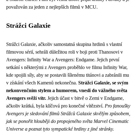
považován za jeden z nejlepších filmů v MCU.
Strážci Galaxie
Strážci Galaxie, ačkoliv samostatná skupina hrdinů s vlastní
filmovou sérií, sehráli důležitou roli v boji proti Thanosovi v
Avengers: Infinity War a Avengers: Endgame. Jejich první
setkání s některými z Avengers proběhlo ve filmu Infinity War,
kde spojili síly, aby se postavili šílenému titánovi a zabránili mu
v získání všech Kamenů nekonečna.
Strážci Galaxie, se svým
nekonvenčním stylem a humorem, vnesli do vážného světa
Avengers svěží vítr.
Jejich účast v bitvě o Zemi v Endgame,
ačkoliv krátká, byla klíčová pro konečné vítězství.
Pro fanoušky
Avengers je sledování filmů Strážců Galaxie skvělým způsobem,
jak se ponořit hlouběji do propojeného světa Marvel Cinematic
Universe a poznat tyto sympatické hrdiny z jiné stránky.