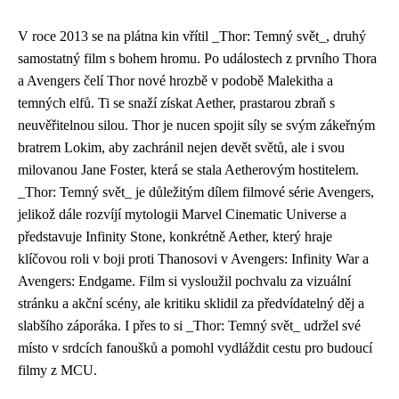
V roce 2013 se na plátna kin vřítil _Thor: Temný svět_, druhý
samostatný film s bohem hromu. Po událostech z prvního Thora
a Avengers čelí Thor nové hrozbě v podobě Malekitha a
temných elfů. Ti se snaží získat Aether, prastarou zbraň s
neuvěřitelnou silou. Thor je nucen spojit síly se svým zákeřným
bratrem Lokim, aby zachránil nejen devět světů, ale i svou
milovanou Jane Foster, která se stala Aetherovým hostitelem.
_Thor: Temný svět_ je důležitým dílem filmové série Avengers,
jelikož dále rozvíjí mytologii Marvel Cinematic Universe a
představuje Infinity Stone, konkrétně Aether, který hraje
klíčovou roli v boji proti Thanosovi v Avengers: Infinity War a
Avengers: Endgame. Film si vysloužil pochvalu za vizuální
stránku a akční scény, ale kritiku sklidil za předvídatelný děj a
slabšího záporáka. I přes to si _Thor: Temný svět_ udržel své
místo v srdcích fanoušků a pomohl vydláždit cestu pro budoucí
filmy z MCU.