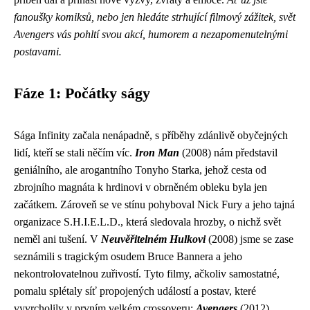
fanoušky komiksů, nebo jen hledáte strhující filmový zážitek, svět
Avengers vás pohltí svou akcí, humorem a nezapomenutelnými
postavami.
Fáze 1: Počátky ságy
Sága Infinity začala nenápadně, s příběhy zdánlivě obyčejných
lidí, kteří se stali něčím víc.
Iron Man
(2008) nám představil
geniálního, ale arogantního Tonyho Starka, jehož cesta od
zbrojního magnáta k hrdinovi v obrněném obleku byla jen
začátkem. Zároveň se ve stínu pohyboval Nick Fury a jeho tajná
organizace S.H.I.E.L.D., která sledovala hrozby, o nichž svět
neměl ani tušení. V
Neuvěřitelném Hulkovi
(2008) jsme se zase
seznámili s tragickým osudem Bruce Bannera a jeho
nekontrolovatelnou zuřivostí. Tyto filmy, ačkoliv samostatné,
pomalu splétaly síť propojených událostí a postav, které
vyvrcholily v prvním velkém crossoveru:
Avengers
(2012).