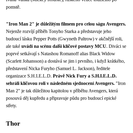
pomstě.
"Iron Man 2" je důležitým filmem pro celou ságu Avengers.
Nejenže rozvíjí příběh Tonyho Starka a představuje jeho
budoucí lásku Pepper Potts (Gwyneth Paltrow) v akčnější roli,
ale také
uvádí na scénu další klíčové postavy MCU
. Diváci se
poprvé setkávají s Natashou Romanoff alias Black Widow
(Scarlett Johansson) a dostává se jim i prvního, i když krátkého,
představení Nicka Furyho (Samuel L. Jackson), ředitele
organizace S.H.I.E.L.D.
Právě Nick Fury a S.H.I.E.L.D.
sehráli klíčovou roli v následném sjednocení Avengers.
"Iron
Man 2" je tak důležitou kapitolou v příběhu Avengers, která
posouvá děj kupředu a připravuje půdu pro budoucí epické
střety.
Thor