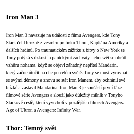
Iron Man 3
Iron Man 3 navazuje na události z filmu Avengers, kde Tony
Stark čelil hrozbě z vesmíru po boku Thora, Kapitána Ameriky a
dalších hrdinů. Po traumatickém zážitku z bitvy o New York se
Tony potýká s úzkostí a panickými záchvaty. Jeho svět se obrátí
vzhůru nohama, když se objeví záhadný nepřítel Mandarin,
který začne útočit na cíle po celém světě. Tony se musí vyrovnat
se svými démony a znovu se stát Iron Manem, aby ochránil své
blízké a zastavil Mandarina. Iron Man 3 je součástí první fáze
filmové série Avengers a slouží jako důležitý milník v Tonyho
Starkově cestě, která vyvrcholí v pozdějších filmech Avengers:
Age of Ultron a Avengers: Infinity War.
Thor: Temný svět