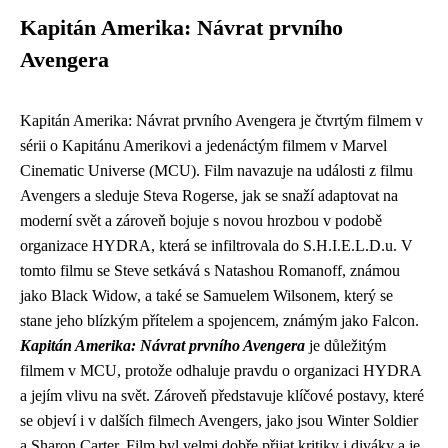
Kapitán Amerika: Návrat prvního
Avengera
Kapitán Amerika: Návrat prvního Avengera je čtvrtým filmem v
sérii o Kapitánu Amerikovi a jedenáctým filmem v Marvel
Cinematic Universe (MCU). Film navazuje na události z filmu
Avengers a sleduje Steva Rogerse, jak se snaží adaptovat na
moderní svět a zároveň bojuje s novou hrozbou v podobě
organizace HYDRA, která se infiltrovala do S.H.I.E.L.D.u. V
tomto filmu se Steve setkává s Natashou Romanoff, známou
jako Black Widow, a také se Samuelem Wilsonem, který se
stane jeho blízkým přítelem a spojencem, známým jako Falcon.
Kapitán Amerika: Návrat prvního Avengera
je důležitým
filmem v MCU, protože odhaluje pravdu o organizaci HYDRA
a jejím vlivu na svět. Zároveň představuje klíčové postavy, které
se objeví i v dalších filmech Avengers, jako jsou Winter Soldier
a Sharon Carter. Film byl velmi dobře přijat kritiky i diváky a je