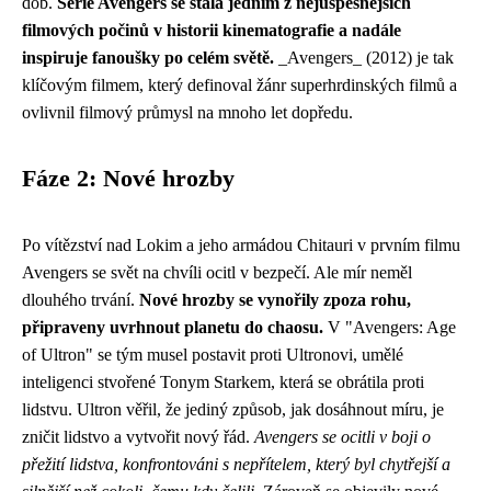
dob.
Série Avengers se stala jedním z nejúspěšnějších
filmových počinů v historii kinematografie a nadále
inspiruje fanoušky po celém světě.
_Avengers_ (2012) je tak
klíčovým filmem, který definoval žánr superhrdinských filmů a
ovlivnil filmový průmysl na mnoho let dopředu.
Fáze 2: Nové hrozby
Po vítězství nad Lokim a jeho armádou Chitauri v prvním filmu
Avengers se svět na chvíli ocitl v bezpečí. Ale mír neměl
dlouhého trvání.
Nové hrozby se vynořily zpoza rohu,
připraveny uvrhnout planetu do chaosu.
V "Avengers: Age
of Ultron" se tým musel postavit proti Ultronovi, umělé
inteligenci stvořené Tonym Starkem, která se obrátila proti
lidstvu. Ultron věřil, že jediný způsob, jak dosáhnout míru, je
zničit lidstvo a vytvořit nový řád.
Avengers se ocitli v boji o
přežití lidstva, konfrontováni s nepřítelem, který byl chytřejší a