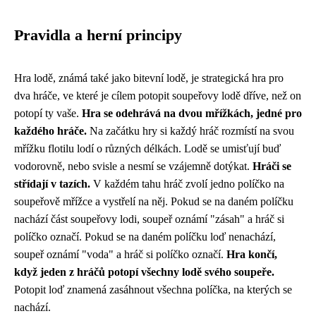
Pravidla a herní principy
Hra lodě, známá také jako bitevní lodě, je strategická hra pro
dva hráče, ve které je cílem potopit soupeřovy lodě dříve, než on
potopí ty vaše.
Hra se odehrává na dvou mřížkách, jedné pro
každého hráče.
Na začátku hry si každý hráč rozmístí na svou
mřížku flotilu lodí o různých délkách. Lodě se umisťují buď
vodorovně, nebo svisle a nesmí se vzájemně dotýkat.
Hráči se
střídají v tazích.
V každém tahu hráč zvolí jedno políčko na
soupeřově mřížce a vystřelí na něj. Pokud se na daném políčku
nachází část soupeřovy lodi, soupeř oznámí "zásah" a hráč si
políčko označí. Pokud se na daném políčku loď nenachází,
soupeř oznámí "voda" a hráč si políčko označí.
Hra končí,
když jeden z hráčů potopí všechny lodě svého soupeře.
Potopit loď znamená zasáhnout všechna políčka, na kterých se
nachází.