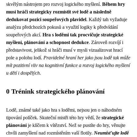
skvělým nástrojem pro rozvoj logického myšlení.
Během hry
musí hráči strategicky rozmístit své lodě a následně
dedukovat pozici soupeřových plavidel
. Každý tah vyžaduje
analýzu předchozích pokusů a využití logiky k předvídání
soupeřových akcí.
Hra s loděmi tak procvičuje strategické
myšlení, plánování a schopnost dedukce
. Zároveň rozvíjí i
představivost, jelikož si hráči musí v mysli vizualizovat hrací
pole a polohu lodí.
Pravidelné hraní her jako jsou lodě tak může
mít pozitivní vliv na kognitivní funkce a rozvoj logického myšlení
u dětí i dospělých
.
0 Trénink strategického plánování
Lodě, známé také jako hra s loděmi, nejsou jen o náhodném
tipování políček. Skuteční mistři této hry vědí, že
strategické
plánování
je klíčem k vítězství. Než se pustíte do hry, věnujte
chvíli zamyšlení nad rozmístěním vaší flotily.
Neumísťujte lodě