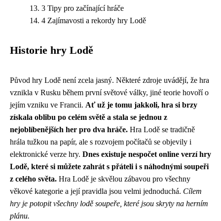
3 Tipy pro začínající hráče
4 Zajímavosti a rekordy hry Lodě
Historie hry Lodě
Původ hry Lodě není zcela jasný. Některé zdroje uvádějí, že hra
vznikla v Rusku během první světové války, jiné teorie hovoří o
jejím vzniku ve Francii.
Ať už je tomu jakkoli, hra si brzy
získala oblibu po celém světě a stala se jednou z
nejoblíbenějších her pro dva hráče.
Hra Lodě se tradičně
hrála tužkou na papír, ale s rozvojem počítačů se objevily i
elektronické verze hry.
Dnes existuje nespočet online verzí hry
Lodě, které si můžete zahrát s přáteli i s náhodnými soupeři
z celého světa.
Hra Lodě je skvělou zábavou pro všechny
věkové kategorie a její pravidla jsou velmi jednoduchá.
Cílem
hry je potopit všechny lodě soupeře, které jsou skryty na herním
plánu.