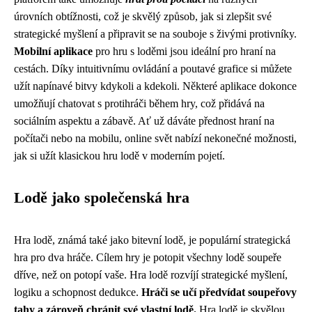
úrovních obtížnosti, což je skvělý způsob, jak si zlepšit své
strategické myšlení a připravit se na souboje s živými protivníky.
Mobilní aplikace
pro hru s loděmi jsou ideální pro hraní na
cestách. Díky intuitivnímu ovládání a poutavé grafice si můžete
užít napínavé bitvy kdykoli a kdekoli. Některé aplikace dokonce
umožňují chatovat s protihráči během hry, což přidává na
sociálním aspektu a zábavě. Ať už dáváte přednost hraní na
počítači nebo na mobilu, online svět nabízí nekonečné možnosti,
jak si užít klasickou hru lodě v moderním pojetí.
Lodě jako společenská hra
Hra lodě, známá také jako bitevní lodě, je populární strategická
hra pro dva hráče. Cílem hry je potopit všechny lodě soupeře
dříve, než on potopí vaše. Hra lodě rozvíjí strategické myšlení,
logiku a schopnost dedukce.
Hráči se učí předvídat soupeřovy
tahy a zároveň chránit své vlastní lodě.
Hra lodě je skvělou