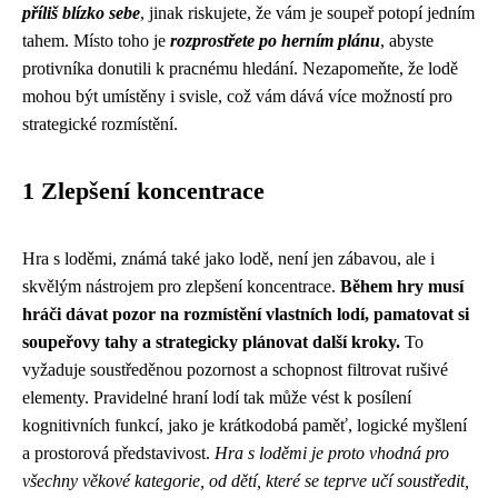
příliš blízko sebe
, jinak riskujete, že vám je soupeř potopí jedním
tahem. Místo toho je
rozprostřete po herním plánu
, abyste
protivníka donutili k pracnému hledání. Nezapomeňte, že lodě
mohou být umístěny i svisle, což vám dává více možností pro
strategické rozmístění.
1 Zlepšení koncentrace
Hra s loděmi, známá také jako lodě, není jen zábavou, ale i
skvělým nástrojem pro zlepšení koncentrace.
Během hry musí
hráči dávat pozor na rozmístění vlastních lodí, pamatovat si
soupeřovy tahy a strategicky plánovat další kroky.
To
vyžaduje soustředěnou pozornost a schopnost filtrovat rušivé
elementy. Pravidelné hraní lodí tak může vést k posílení
kognitivních funkcí, jako je krátkodobá paměť, logické myšlení
a prostorová představivost.
Hra s loděmi je proto vhodná pro
všechny věkové kategorie, od dětí, které se teprve učí soustředit,