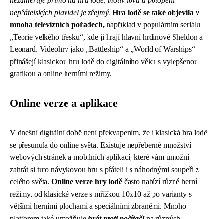
nezaměřuje přímo na hru lodě, motiv lovu a potopení
nepřátelských plavidel je zřejmý.
Hra lodě se také objevila v
mnoha televizních pořadech,
například v populárním seriálu
„Teorie velkého třesku“, kde ji hrají hlavní hrdinové Sheldon a
Leonard. Videohry jako „Battleship“ a „World of Warships“
přinášejí klasickou hru lodě do digitálního věku s vylepšenou
grafikou a online herními režimy.
Online verze a aplikace
V dnešní digitální době není překvapením, že i klasická hra lodě
se přesunula do online světa. Existuje nepřeberné množství
webových stránek a mobilních aplikací, které vám umožní
zahrát si tuto návykovou hru s přáteli i s náhodnými soupeři z
celého světa.
Online verze hry lodě
často nabízí různé herní
režimy, od klasické verze s mřížkou 10x10 až po varianty s
většími herními plochami a speciálními zbraněmi. Mnoho
platforem také umožňuje
hrát proti počítači
na různých