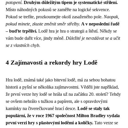
potopení.
Druhým důležitým tipem je systematické střílení.
Místo náhodných pokusů se zaměřte na logické sekvence.
Pokud se trefíte, prozkoumejte okolí zasaženého pole.
Naopak,
pokud minete, zkuste změnit směr střelby.
A v neposlední řadě
– buďte trpěliví.
Lodě hra je hra o strategii a štěstí. Někdy se
vám bude dařit více, jindy méně.
Důležité je nevzdávat se a učit
se z vlastních chyb.
4 Zajímavosti a rekordy hry Lodě
Hra lodě, známá také jako bitevní lodě, má za sebou bohatou
historii a pyšní se několika zajímavostmi. Věděli jste například,
že první verze hry lodě se hrála už na začátku 20. století? Tehdy
se ovšem nehrálo s tužkou a papírem, ale s opravdovými
kamínky na čtverečkované hrací desce.
Lodě se staly tak
populární, že v roce 1967 společnost Milton Bradley vydala
první verzi hry s plastovými loděmi a kolíčky.
Tato verze se