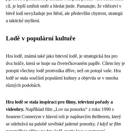
cíl, je lepší změnit směr a hledat jinde. Pamatujte, že vítězství v
bitvě lodí nevyžaduje jen štěstí, ale především chytrost, strategii
a taktické myšlení.
Lodě v populární kultuře
Hra lodě, známá také jako bitevní lodě, je strategická hra pro
dva hráče, která se hraje na čtverečkovaném papíře. Cílem hry je
potopit všechny lodě protivníka dříve, než on potopí vaše. Hra
lodě se stala součástí populární kultury a objevila se v mnoha
různých podobách.
Hra lodě se stala inspirací pro filmy, televizní pořady a
videohry.
Například film „Lov na ponorku“ z roku 1990 s
Seanem Connerym v hlavní roli je napínavým thrillerem, který
se odehrává na palubě sovětské jaderné ponorky.
I když se film