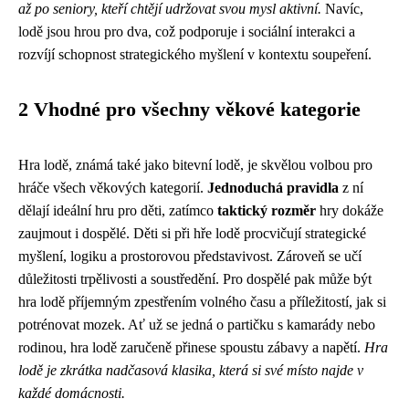
až po seniory, kteří chtějí udržovat svou mysl aktivní.
Navíc,
lodě jsou hrou pro dva, což podporuje i sociální interakci a
rozvíjí schopnost strategického myšlení v kontextu soupeření.
2 Vhodné pro všechny věkové kategorie
Hra lodě, známá také jako bitevní lodě, je skvělou volbou pro
hráče všech věkových kategorií.
Jednoduchá pravidla
z ní
dělají ideální hru pro děti, zatímco
taktický rozměr
hry dokáže
zaujmout i dospělé. Děti si při hře lodě procvičují strategické
myšlení, logiku a prostorovou představivost. Zároveň se učí
důležitosti trpělivosti a soustředění. Pro dospělé pak může být
hra lodě příjemným zpestřením volného času a příležitostí, jak si
potrénovat mozek. Ať už se jedná o partičku s kamarády nebo
rodinou, hra lodě zaručeně přinese spoustu zábavy a napětí.
Hra
lodě je zkrátka nadčasová klasika, která si své místo najde v
každé domácnosti.