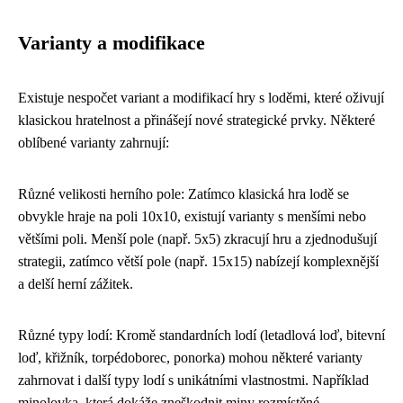
Varianty a modifikace
Existuje nespočet variant a modifikací hry s loděmi, které oživují
klasickou hratelnost a přinášejí nové strategické prvky. Některé
oblíbené varianty zahrnují:
Různé velikosti herního pole: Zatímco klasická hra lodě se
obvykle hraje na poli 10x10, existují varianty s menšími nebo
většími poli. Menší pole (např. 5x5) zkracují hru a zjednodušují
strategii, zatímco větší pole (např. 15x15) nabízejí komplexnější
a delší herní zážitek.
Různé typy lodí: Kromě standardních lodí (letadlová loď, bitevní
loď, křižník, torpédoborec, ponorka) mohou některé varianty
zahrnovat i další typy lodí s unikátními vlastnostmi. Například
minolovka, která dokáže zneškodnit miny rozmístěné