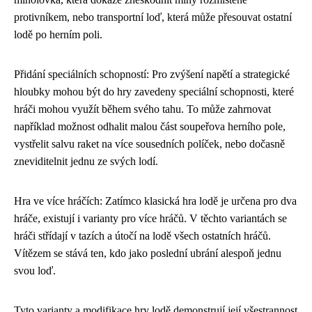
protivníkem, nebo transportní loď, která může přesouvat ostatní
lodě po herním poli.
Přidání speciálních schopností: Pro zvýšení napětí a strategické
hloubky mohou být do hry zavedeny speciální schopnosti, které
hráči mohou využít během svého tahu. To může zahrnovat
například možnost odhalit malou část soupeřova herního pole,
vystřelit salvu raket na více sousedních políček, nebo dočasně
zneviditelnit jednu ze svých lodí.
Hra ve více hráčích: Zatímco klasická hra lodě je určena pro dva
hráče, existují i varianty pro více hráčů. V těchto variantách se
hráči střídají v tazích a útočí na lodě všech ostatních hráčů.
Vítězem se stává ten, kdo jako poslední ubrání alespoň jednu
svou loď.
Tyto varianty a modifikace hry lodě demonstrují její všestrannost