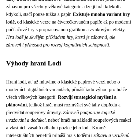
zábavou pro všechny věkové kategorie a lze ji hrát kdekoli a
kdykoli, stačí pouze tužka a papír.
Existuje mnoho variant hry
lodě,
od klasické verze na čtverečkovaném papíře až po moderní
počítačové hry s propracovanou grafikou a zvukovými efekty.
Hra lodě je skvělým příkladem hry, která je zábavná, ale
zároveň i přínosná pro rozvoj kognitivních schopností.
Výhody hraní Lodí
Hraní lodí, ať už mluvíme o klasické papírové verzi nebo o
moderních digitálních variantách, přináší řadu výhod pro hráče
všech věkových kategorií.
Rozvíjí strategické myšlení a
plánování
, jelikož hráči musí rozmýšlet své tahy dopředu a
předvídat soupeřovy úmysly.
Zároveň podporuje logické
uvažování a dedukci
, neboť hráči na základě soupeřových reakcí
a vlastních zásahů odhalují pozice jeho lodí. Kromě
intelektuálních benefitů přináší hra s loděmi i
zábavu a vzrušení
,