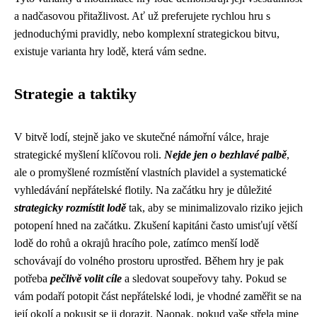
a nadčasovou přitažlivost. Ať už preferujete rychlou hru s
jednoduchými pravidly, nebo komplexní strategickou bitvu,
existuje varianta hry lodě, která vám sedne.
Strategie a taktiky
V bitvě lodí, stejně jako ve skutečné námořní válce, hraje
strategické myšlení klíčovou roli.
Nejde jen o bezhlavé palbě
,
ale o promyšlené rozmístění vlastních plavidel a systematické
vyhledávání nepřátelské flotily. Na začátku hry je důležité
strategicky rozmístit lodě
tak, aby se minimalizovalo riziko jejich
potopení hned na začátku. Zkušení kapitáni často umisťují větší
lodě do rohů a okrajů hracího pole, zatímco menší lodě
schovávají do volného prostoru uprostřed. Během hry je pak
potřeba
pečlivě volit cíle
a sledovat soupeřovy tahy. Pokud se
vám podaří potopit část nepřátelské lodi, je vhodné zaměřit se na
její okolí a pokusit se ji dorazit. Naopak, pokud vaše střela mine