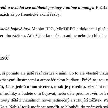
ětů a ovládat své oblíbené postavy z anime a mangy.
Každá 
zích až po frenetické akční řežby.
sické bojové hry.
Mnoho RPG, MMORPG a dokonce i plošinov
 herního zážitku. Ať už jste fanouškem anime nebo jen hledáte
ístě
i pomalu ale jistě razí cestu i k nám. Co to ale vlastně vizuá
krásnými ilustracemi a atmosférickou hudbou. Právě to jsou vi
t, že se jedná o pouhé čtení, opak je pravdou.
Vizuální no
ní hrdinky a budete o ni bojovat, nebo dáte přednost věrnosti
tivity dělá z vizuálních novel jedinečný a strhující zážitek.
Ne
ikou.
Nabízí totiž možnost ponořit se hlouběji do známých svě