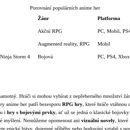
Porovnání populárních anime her
Žánr
Platforma
Akční RPG
PC, Mobil, PS
Augmented reality, RPG
Mobil
 Ninja Storm 4
Bojová
PC, PS4, Xbox
samotný. Hráči si mohou vybírat z nepřeberného množství žánr
nry anime her patří bezesporu
RPG hry
, které hráče vtáhnou
ou i
hry s bojovými prvky
, ať už se jedná o klasické bojov
tické myšlení. Nemůžeme opomenout ani
vizuální novely
, které
ete epické bitvy, dojemné příběhy nebo budování vztahů s po