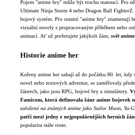
Pojem "anime hry" může být trochu matoucí. Pro ně
Ultimate Ninja Storm 4 nebo Dragon Ball FighterZ. T
bojový systém. Pro ostatní "anime hry" znamenají h
vizuální novely s propracovaným příběhem nebo onli
animací. Ať už preferujete jakýkoli žánr,
svět anime
Historie anime her
Kořeny anime her sahají až do počátku 80. let, kdy s
novel nebo textových adventur, se zaměřovaly předev
žánrech, jako jsou RPG, bojové hry a simulátory.
Vý
Famicom, která definovala žánr anime bojovek 
založené na známých anime jako Sailor Moon, Yu-
patří mezi jedny z nejpopulárnějších herních žán
popularita stále roste.