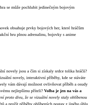
hra se může pochlubit jedinečným bojovým
ek obsahuje prvky bojových her, které hráčům
 akční hru plnou adrenalinu, bojovky s anime
lní novely jsou a čím si získaly srdce tolika hráčů?
zuální novely, interaktivní příběhy, kde se stáváte
vely vám dávají možnost ovlivňovat příběh a osudy
 svému nejlepšímu příteli?
Volba je jen na vás a
ní proto divu, že se vizuální novely staly oblíbenou
tů a prožít příběhy oblíbených postav z jiného úhlu