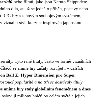
seriálů
nebo filmů, jako jsou Naruto Shippuden:
ního díla, ať už se jedná o příběh, postavy nebo
 o RPG hry s tahovým soubojovým systémem,
vizuální styl, který je inspirován japonskou
eriály. Tyto rané tituly, často ve formě vizuálních
tačů se anime hry začaly rozvíjet i v dalších
on Ball Z: Hyper Dimension pro Super
ostoucí popularitě a na trh se dostávaly tituly
 se anime hry staly globálním fenoménem a dnes
lovují miliony hráčů po celém světě a jejich