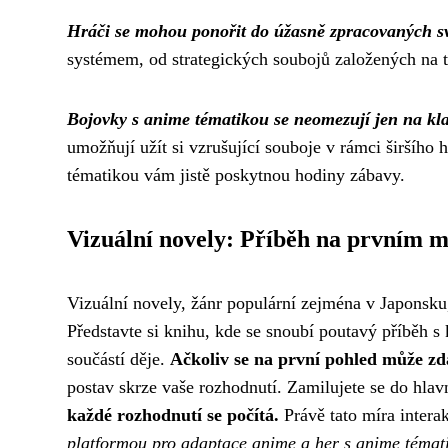
Hráči se mohou ponořit do úžasně zpracovaných sv
systémem, od strategických soubojů založených na ta
Bojovky s anime tématikou se neomezují jen na kla
umožňují užít si vzrušující souboje v rámci širšího
tématikou vám jistě poskytnou hodiny zábavy.
Vizuální novely: Příběh na prvním m
Vizuální novely, žánr populární zejména v Japonsku, s
Představte si knihu, kde se snoubí poutavý příběh s 
součástí děje.
Ačkoliv se na první pohled může zdá
postav skrze vaše rozhodnutí. Zamilujete se do hlav
každé rozhodnutí se počítá.
Právě tato míra interak
platformou pro adaptace anime a her s anime témat