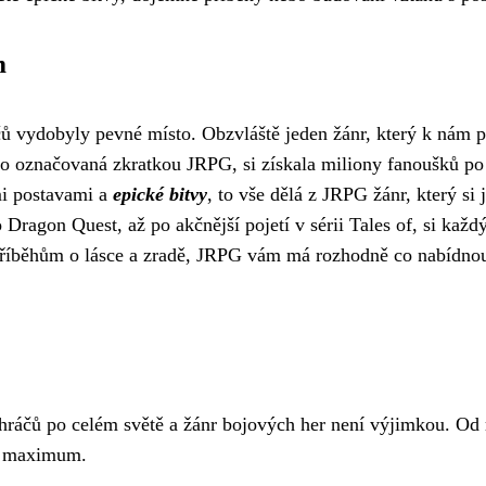
m
ů vydobyly pevné místo. Obzvláště jeden žánr, který k nám př
o označovaná zkratkou JRPG, si získala miliony fanoušků po 
mi postavami a
epické bitvy
, to vše dělá z JRPG žánr, který s
Dragon Quest, až po akčnější pojetí v sérii Tales of, si každý
 příběhům o lásce a zradě, JRPG vám má rozhodně co nabídno
 hráčů po celém světě a žánr bojových her není výjimkou. Od 
na maximum.