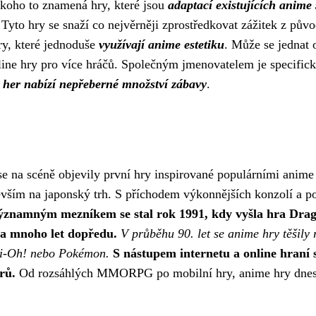
koho to znamená hry, které jsou
adaptací existujících anime 
yto hry se snaží co nejvěrněji zprostředkovat zážitek z původ
ry, které jednoduše
využívají anime estetiku
. Může se jednat
ne hry pro více hráčů. Společným jmenovatelem je specifický 
 her nabízí nepřeberné množství zábavy
.
e na scéně objevily první hry inspirované populárními anime s
ším na japonský trh. S příchodem výkonnějších konzolí a počí
znamným mezníkem se stal rok 1991, kdy vyšla hra Drag
na mnoho let dopředu.
V průběhu 90. let se anime hry těšily r
Gi-Oh! nebo Pokémon.
S nástupem internetu a online hraní
rů.
Od rozsáhlých MMORPG po mobilní hry, anime hry dnes os