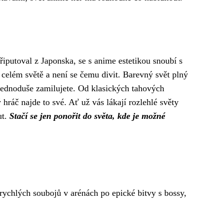
iputoval z Japonska, se s anime estetikou snoubí s
celém světě a není se čemu divit. Barevný svět plný
i jednoduše zamilujete. Od klasických tahových
 hráč najde to své. Ať už vás lákají rozlehlé světy
ut.
Stačí se jen ponořit do světa, kde je možné
rychlých soubojů v arénách po epické bitvy s bossy,