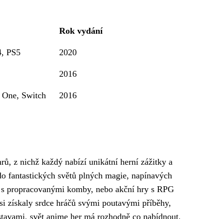
Rok vydání
4, PS5
2020
2016
 One, Switch
2016
ů, z nichž každý nabízí unikátní herní zážitky a
 do fantastických světů plných magie, napínavých
ky s propracovanými komby, nebo akční hry s RPG
 si získaly srdce hráčů svými poutavými příběhy,
stavami, svět anime her má rozhodně co nabídnout.