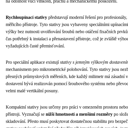
na odolnost vůči vlhkosti, prachu a mechanickému poškození.
Rychloupínací stativy
představují moderní řešení pro profesionály, 
měřicího přístroje. Tyto stativy jsou vybaveny speciálními upínací
výšky bez nutnosti uvolňování šroubů nebo otáčení fixačních prvků
čas potřebný k instalaci a přenastavení přístroje, což je zvláště výh
vyžadujících časté přemisťování.
Pro speciální aplikace existují
stativy s jemným výškovým dostaven
mechanismem pro mikrometrické polohování. Tyto stativy jsou nezb
přesných průmyslových měřeních, kde každý milimetr má zásadní
dostavení bývá realizován pomocí šroubového systému nebo převod
velmi malé vertikální posuny.
Kompaktní stativy jsou určeny pro práci v omezeném prostoru nebo
přístroji. Vyznačují se
nižší hmotností a menšími rozměry
po slože
skladování. Přesto musí poskytovat dostatečnou stabilitu pro bezpe