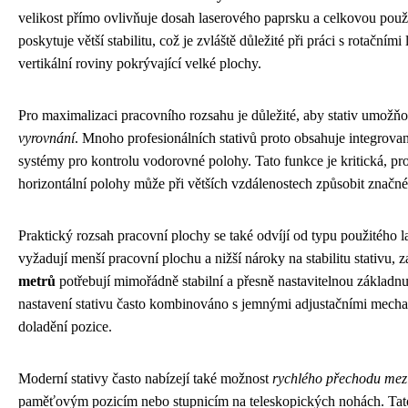
velikost přímo ovlivňuje dosah laserového paprsku a celkovou použit
poskytuje větší stabilitu, což je zvláště důležité při práci s rotačními
vertikální roviny pokrývající velké plochy.
Pro maximalizaci pracovního rozsahu je důležité, aby stativ umožň
vyrovnání
. Mnoho profesionálních stativů proto obsahuje integrova
systémy pro kontrolu vodorovné polohy. Tato funkce je kritická, pr
horizontální polohy může při větších vzdálenostech způsobit značné
Praktický rozsah pracovní plochy se také odvíjí od typu použitého l
vyžadují menší pracovní plochu a nižší nároky na stabilitu stativu, 
metrů
potřebují mimořádně stabilní a přesně nastavitelnou základn
nastavení stativu často kombinováno s jemnými adjustačními mecha
doladění pozice.
Moderní stativy často nabízejí také možnost
rychlého přechodu mez
paměťovým pozicím nebo stupnicím na teleskopických nohách. Tato 