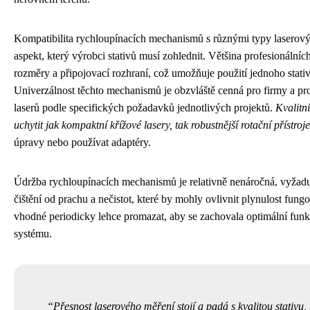
Kompatibilita rychloupínacích mechanismů s různými typy laserových
aspekt, který výrobci stativů musí zohlednit. Většina profesionální
rozměry a připojovací rozhraní, což umožňuje použití jednoho stativ
Univerzálnost těchto mechanismů je obzvláště cenná pro firmy a prof
laserů podle specifických požadavků jednotlivých projektů.
Kvalitn
uchytit jak kompaktní křížové lasery, tak robustnější rotační přístroje
úpravy nebo používat adaptéry.
Údržba rychloupínacích mechanismů je relativně nenáročná, vyžadu
čištění od prachu a nečistot, které by mohly ovlivnit plynulost fun
vhodné periodicky lehce promazat, aby se zachovala optimální funkč
systému.
Přesnost laserového měření stojí a padá s kvalitou stativu