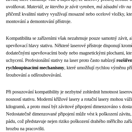
uvolňovat.
Materiál, ze kterého je závit vyroben, má zásadní vliv n
přičemž kvalitní stativy využívají mosazné nebo ocelové vložky, kte
montování a demontování přístroje.
Kompatibilita se zařízeními však nezahrnuje pouze samotný závit, al
upevňovací hlavy stativu. Některé laserové přístroje disponují kro
dodatečnými upevňovacími body nebo magnetickými plochami, které l
uchycení. Profesionální stativy na laser proto často nabízejí
rozšíře
rychloupínacími mechanismy
, které umožňují rychlou výměnu pří
šroubování a odšroubovávání.
Při posuzování kompatibility je nezbytné zohlednit hmotnost laserov
nosností stativu. Moderní křížové lasery a rotační lasery mohou váž
kilogramů, a proto musí být závitové připojení dimenzováno s dost
Nedostatečně dimenzované připojení může vést k poškození závitu, n
pádu, což představuje nejen riziko poškození drahého měřicího zaříz
hrozbu na pracovišti.