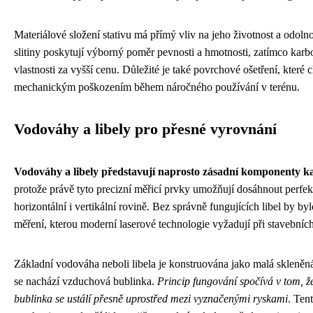
Materiálové složení stativu má přímý vliv na jeho životnost a odol
slitiny poskytují výborný poměr pevnosti a hmotnosti, zatímco karb
vlastnosti za vyšší cenu. Důležité je také povrchové ošetření, které 
mechanickým poškozením během náročného používání v terénu.
Vodováhy a libely pro přesné vyrovnání
Vodováhy a libely představují naprosto zásadní komponenty kaž
protože právě tyto precizní měřicí prvky umožňují dosáhnout perfek
horizontální i vertikální rovině. Bez správně fungujících libel by by
měření, kterou moderní laserové technologie vyžadují při stavebníc
Základní vodováha neboli libela je konstruována jako malá skleněná
se nachází vzduchová bublinka.
Princip fungování spočívá v tom, ž
bublinka se ustálí přesně uprostřed mezi vyznačenými ryskami
. Ten