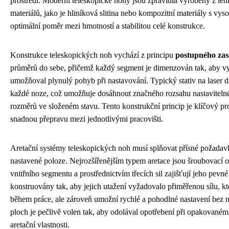
prostředí. Moderní teleskopické nohy jsou zpravidla vyrobeny z l
materiálů, jako je hliníková slitina nebo kompozitní materiály s vyso
optimální poměr mezi hmotností a stabilitou celé konstrukce.
Konstrukce teleskopických noh vychází z principu
postupného zas
průměrů do sebe, přičemž každý segment je dimenzován tak, aby vy
umožňoval plynulý pohyb při nastavování. Typický stativ na laser 
každé noze, což umožňuje dosáhnout značného rozsahu nastaviteln
rozměrů ve složeném stavu. Tento konstrukční princip je klíčový pro
snadnou přepravu mezi jednotlivými pracovišti.
Aretační systémy teleskopických noh musí splňovat přísné požada
nastavené poloze. Nejrozšířenějším typem aretace jsou šroubovací o
vnitřního segmentu a prostřednictvím třecích sil zajišťují jeho pevn
konstruovány tak, aby jejich utažení vyžadovalo přiměřenou sílu, 
během práce, ale zároveň umožní rychlé a pohodlné nastavení bez nut
ploch je pečlivě volen tak, aby odolával opotřebení při opakované
aretační vlastnosti.