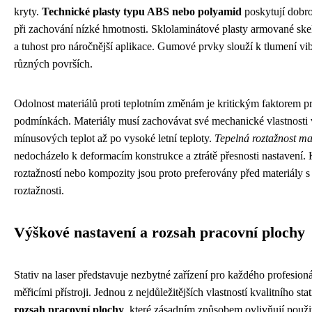
kryty.
Technické plasty typu ABS nebo polyamid
poskytují dobro
při zachování nízké hmotnosti. Sklolaminátové plasty armované sk
a tuhost pro náročnější aplikace. Gumové prvky slouží k tlumení vib
různých površích.
Odolnost materiálů proti teplotním změnám je kritickým faktorem p
podmínkách. Materiály musí zachovávat své mechanické vlastnosti 
mínusových teplot až po vysoké letní teploty.
Tepelná roztažnost ma
nedocházelo k deformacím konstrukce a ztrátě přesnosti nastavení.
roztažností nebo kompozity jsou proto preferovány před materiály 
roztažnosti.
Výškové nastavení a rozsah pracovní plochy
Stativ na laser představuje nezbytné zařízení pro každého profesioná
měřicími přístroji. Jednou z nejdůležitějších vlastností kvalitního sta
rozsah pracovní plochy
, které zásadním způsobem ovlivňují použit