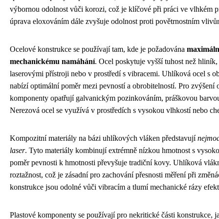
výbornou odolnost vůči korozi, což je klíčové při práci ve vlhkém p
úprava eloxováním dále zvyšuje odolnost proti povětrnostním vliv
Ocelové konstrukce se používají tam, kde je požadována
maximální
mechanickému namáhání
. Ocel poskytuje vyšší tuhost než hliník,
laserovými přístroji nebo v prostředí s vibracemi. Uhlíková ocel s 
nabízí optimální poměr mezi pevností a obrobitelností. Pro zvýšení o
komponenty opatřují galvanickým pozinkováním, práškovou barvou 
Nerezová ocel se využívá v prostředích s vysokou vlhkostí nebo ch
Kompozitní materiály na bázi uhlíkových vláken představují
nejmode
laser
. Tyto materiály kombinují extrémně nízkou hmotnost s vysokou
poměr pevnosti k hmotnosti převyšuje tradiční kovy. Uhlíková vlák
roztažnost, což je zásadní pro zachování přesnosti měření při změná
konstrukce jsou odolné vůči vibracím a tlumí mechanické rázy efekt
Plastové komponenty se používají pro nekritické části konstrukce, j