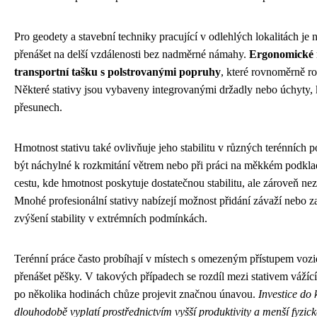
Pro geodety a stavební techniky pracující v odlehlých lokalitách je 
přenášet na delší vzdálenosti bez nadměrné námahy.
Ergonomické ř
transportní tašku s polstrovanými popruhy
, které rovnoměrně r
Některé stativy jsou vybaveny integrovanými držadly nebo úchyty, 
přesunech.
Hmotnost stativu také ovlivňuje jeho stabilitu v různých terénních 
být náchylné k rozkmitání větrem nebo při práci na měkkém podkladu.
cestu, kde hmotnost poskytuje dostatečnou stabilitu, ale zároveň nez
Mnohé profesionální stativy nabízejí možnost přidání závaží nebo 
zvýšení stability v extrémních podmínkách.
Terénní práce často probíhají v místech s omezeným přístupem vozi
přenášet pěšky. V takových případech se rozdíl mezi stativem vážíc
po několika hodinách chůze projevit značnou únavou.
Investice do 
dlouhodobě vyplatí prostřednictvím vyšší produktivity a menší fyzic