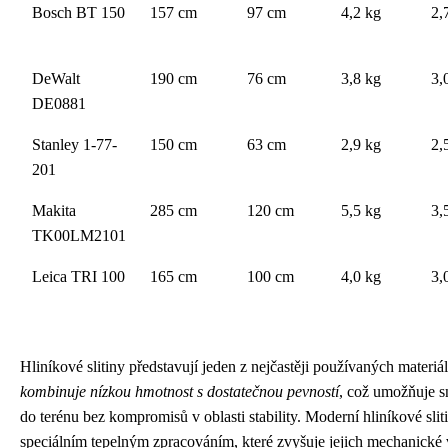
Bosch BT 150
157 cm
97 cm
4,2 kg
2,
DeWalt
190 cm
76 cm
3,8 kg
3,
DE0881
Stanley 1-77-
150 cm
63 cm
2,9 kg
2,
201
Makita
285 cm
120 cm
5,5 kg
3,
TK00LM2101
Leica TRI 100
165 cm
100 cm
4,0 kg
3,
Hliníkové slitiny představují jeden z nejčastěji používaných materiál
kombinuje nízkou hmotnost s dostatečnou pevností
, což umožňuje s
do terénu bez kompromisů v oblasti stability. Moderní hliníkové sl
speciálním tepelným zpracováním, které zvyšuje jejich mechanické vl