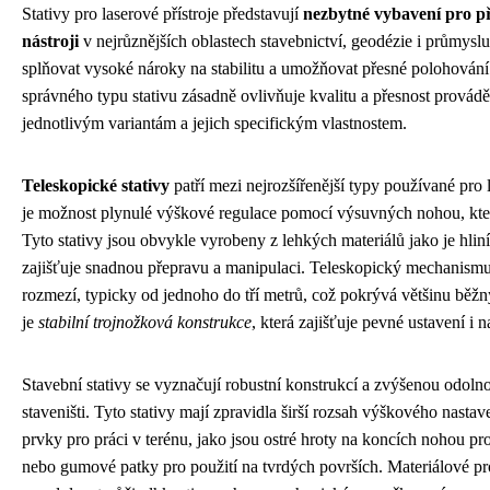
Stativy pro laserové přístroje představují
nezbytné vybavení pro př
nástroji
v nejrůznějších oblastech stavebnictví, geodézie i průmysl
splňovat vysoké nároky na stabilitu a umožňovat přesné polohování 
správného typu stativu zásadně ovlivňuje kvalitu a přesnost provádě
jednotlivým variantám a jejich specifickým vlastnostem.
Teleskopické stativy
patří mezi nejrozšířenější typy používané pro 
je možnost plynulé výškové regulace pomocí výsuvných nohou, kter
Tyto stativy jsou obvykle vyrobeny z lehkých materiálů jako je hlin
zajišťuje snadnou přepravu a manipulaci. Teleskopický mechanism
rozmezí, typicky od jednoho do tří metrů, což pokrývá většinu běžný
je
stabilní trojnožková konstrukce
, která zajišťuje pevné ustavení i 
Stavební stativy se vyznačují robustní konstrukcí a zvýšenou odol
staveništi. Tyto stativy mají zpravidla širší rozsah výškového nast
prvky pro práci v terénu, jako jsou ostré hroty na koncích nohou p
nebo gumové patky pro použití na tvrdých površích. Materiálové pr