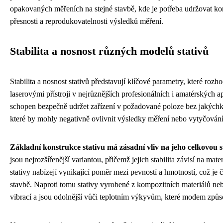
opakovaných měřeních na stejné stavbě, kde je potřeba udržovat kon
přesnosti a reprodukovatelnosti výsledků měření.
Stabilita a nosnost různých modelů stativů
Stabilita a nosnost stativů představují klíčové parametry, které rozho
laserovými přístroji v nejrůznějších profesionálních i amatérských a
schopen bezpečně udržet zařízení v požadované poloze bez jakýchk
které by mohly negativně ovlivnit výsledky měření nebo vytyčování
Základní konstrukce stativu má zásadní vliv na jeho celkovou st
jsou nejrozšířenější variantou, přičemž jejich stabilita závisí na mat
stativy nabízejí vynikající poměr mezi pevností a hmotností, což je č
stavbě. Naproti tomu stativy vyrobené z kompozitních materiálů neb
vibrací a jsou odolnější vůči teplotním výkyvům, které modem způs