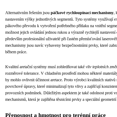
Alternativním řešením jsou
páčkové rychloupínací mechanismy
, 
nastavením výšky jednotlivých segmentů. Tyto systémy využívají 
pákového převodu k vytvoření potřebného přítlaku na vnitřní seg
možnost jejich ovládání jednou rukou a výrazně rychlejší nastavení 
především profesionální uživatelé při častém přemísťování laserové
mechanismy jsou navíc vybaveny bezpečnostními prvky, které zabr
během práce.
Kvalitní aretační systémy musí zohledňovat také
vliv teplotních změ
rozměrové tolerance. V chladném prostředí mohou některé materiály
by mohlo ovlivnit účinnost aretace. Proto výrobci kvalitních stativů n
povrchové úpravy, které minimalizují tyto vlivy a zajišťují konzist
provozních podmínek. Důležitým aspektem je také odolnost proti vni
mechanismů, která je zajištěna těsnicími prvky a speciální geometrií
Přenosnost a hmotnost pro terénní práce