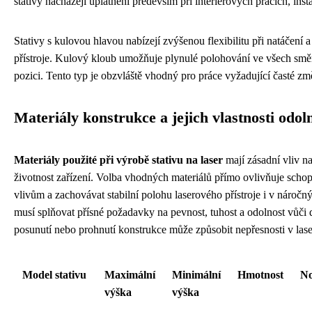
stativy nacházejí uplatnění především při interiérových pracích, inst
Stativy s kulovou hlavou nabízejí zvýšenou flexibilitu při natáčení
přístroje. Kulový kloub umožňuje plynulé polohování ve všech smě
pozici. Tento typ je obzvláště vhodný pro práce vyžadující časté 
Materiály konstrukce a jejich vlastnosti odoln
Materiály použité při výrobě stativu na laser
mají zásadní vliv n
životnost zařízení. Volba vhodných materiálů přímo ovlivňuje scho
vlivům a zachovávat stabilní polohu laserového přístroje i v nároč
musí splňovat přísné požadavky na pevnost, tuhost a odolnost vůči 
posunutí nebo prohnutí konstrukce může způsobit nepřesnosti v las
Model stativu
Maximální
Minimální
Hmotnost
No
výška
výška