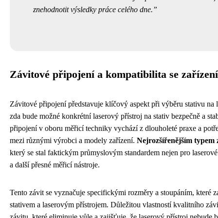
znehodnotit výsledky práce celého dne.
Závitové připojení a kompatibilita se zařízen
Závitové připojení představuje klíčový aspekt při výběru stativu na l
zda bude možné konkrétní laserový přístroj na stativ bezpečně a sta
připojení v oboru měřicí techniky vychází z dlouholeté praxe a potřeb
mezi různými výrobci a modely zařízení.
Nejrozšířenějším typem zá
který se stal faktickým průmyslovým standardem nejen pro laserové p
a další přesné měřicí nástroje.
Tento závit se vyznačuje specifickými rozměry a stoupáním, které z
stativem a laserovým přístrojem. Důležitou vlastností kvalitního záv
závitu, které eliminuje vůle a zajišťuje, že laserový přístroj nebu