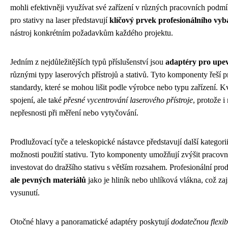
mohli efektivněji využívat své zařízení v různých pracovních podmí
pro stativy na laser představují
klíčový prvek profesionálního vyb
nástroj konkrétním požadavkům každého projektu.
Jedním z nejdůležitějších typů příslušenství jsou
adaptéry pro upe
různými typy laserových přístrojů a stativů. Tyto komponenty řeší 
standardy, které se mohou lišit podle výrobce nebo typu zařízení. Kv
spojení, ale také
přesné vycentrování laserového přístroje
, protože 
nepřesnosti při měření nebo vytyčování.
Prodlužovací tyče a teleskopické nástavce představují další kategori
možnosti použití stativu. Tyto komponenty umožňují zvýšit pracovní
investovat do dražšího stativu s větším rozsahem. Profesionální pr
ale pevných materiálů
jako je hliník nebo uhlíková vlákna, což zaj
vysunutí.
Otočné hlavy a panoramatické adaptéry poskytují
dodatečnou flexib