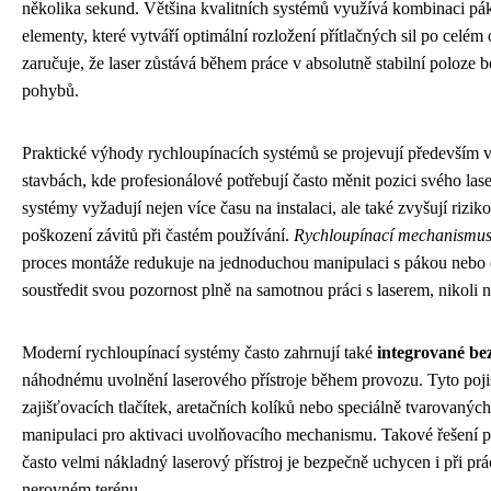
několika sekund. Většina kvalitních systémů využívá kombinaci 
elementy, které vytváří optimální rozložení přítlačných sil po celém
zaručuje, že laser zůstává během práce v absolutně stabilní poloze 
pohybů.
Praktické výhody rychloupínacích systémů se projevují především v
stavbách, kde profesionálové potřebují často měnit pozici svého las
systémy vyžadují nejen více času na instalaci, ale také zvyšují rizi
poškození závitů při častém používání.
Rychloupínací mechanismus 
proces montáže redukuje na jednoduchou manipulaci s pákou nebo 
soustředit svou pozornost plně na samotnou práci s laserem, nikoli 
Moderní rychloupínací systémy často zahrnují také
integrované be
náhodnému uvolnění laserového přístroje během provozu. Tyto po
zajišťovacích tlačítek, aretačních kolíků nebo speciálně tvarovanýc
manipulaci pro aktivaci uvolňovacího mechanismu. Takové řešení pos
často velmi nákladný laserový přístroj je bezpečně uchycen i při 
nerovném terénu.