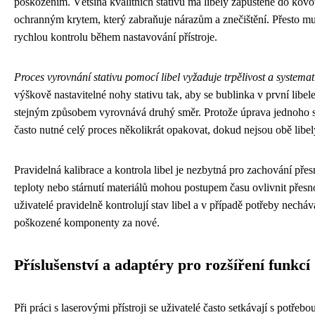
poškozením. Většina kvalitních stativů má libely zapuštěné do kov
ochranným krytem, který zabraňuje nárazům a znečištění. Přesto mus
rychlou kontrolu během nastavování přístroje.
Proces vyrovnání stativu pomocí libel vyžaduje trpělivost a systemat
výškově nastavitelné nohy stativu tak, aby se bublinka v první libel
stejným způsobem vyrovnává druhý směr. Protože úprava jednoho s
často nutné celý proces několikrát opakovat, dokud nejsou obě libe
Pravidelná kalibrace a kontrola libel je nezbytná pro zachování pře
teploty nebo stárnutí materiálů mohou postupem času ovlivnit přesn
uživatelé pravidelně kontrolují stav libel a v případě potřeby nechá
poškozené komponenty za nové.
Příslušenství a adaptéry pro rozšíření funkcí
Při práci s laserovými přístroji se uživatelé často setkávají s potřebo