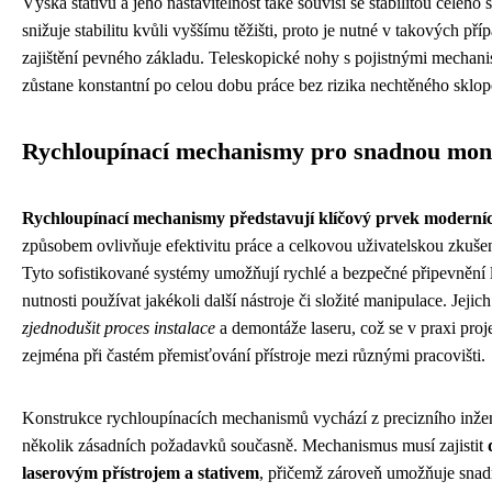
Výška stativu a jeho nastavitelnost také souvisí se stabilitou celého
snižuje stabilitu kvůli vyššímu těžišti, proto je nutné v takových p
zajištění pevného základu. Teleskopické nohy s pojistnými mechani
zůstane konstantní po celou dobu práce bez rizika nechtěného sklo
Rychloupínací mechanismy pro snadnou mont
Rychloupínací mechanismy představují klíčový prvek moderních
způsobem ovlivňuje efektivitu práce a celkovou uživatelskou zkušeno
Tyto sofistikované systémy umožňují rychlé a bezpečné připevnění l
nutnosti používat jakékoli další nástroje či složité manipulace. Jeji
zjednodušit proces instalace
a demontáže laseru, což se v praxi pro
zejména při častém přemisťování přístroje mezi různými pracovišti.
Konstrukce rychloupínacích mechanismů vychází z precizního inžen
několik zásadních požadavků současně. Mechanismus musí zajistit
laserovým přístrojem a stativem
, přičemž zároveň umožňuje snad