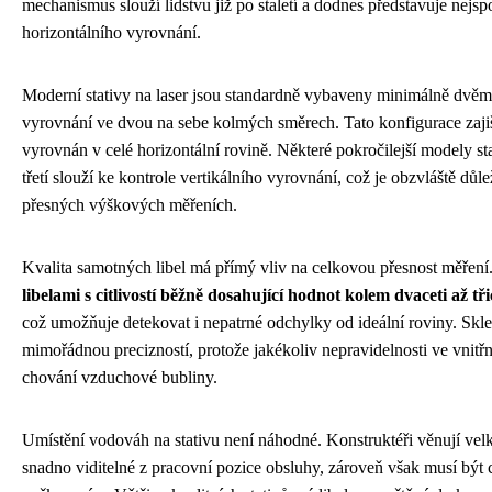
mechanismus slouží lidstvu již po staletí a dodnes představuje nejsp
horizontálního vyrovnání.
Moderní stativy na laser jsou standardně vybaveny minimálně dvěm
vyrovnání ve dvou na sebe kolmých směrech. Tato konfigurace zajišť
vyrovnán v celé horizontální rovině. Některé pokročilejší modely sta
třetí slouží ke kontrole vertikálního vyrovnání, což je obzvláště důlež
přesných výškových měřeních.
Kvalita samotných libel má přímý vliv na celkovou přesnost měření
libelami s citlivostí běžně dosahující hodnot kolem dvaceti až tř
což umožňuje detekovat i nepatrné odchylky od ideální roviny. Skle
mimořádnou precizností, protože jakékoliv nepravidelnosti ve vnitř
chování vzduchové bubliny.
Umístění vodováh na stativu není náhodné. Konstruktéři věnují vel
snadno viditelné z pracovní pozice obsluhy, zároveň však musí bý