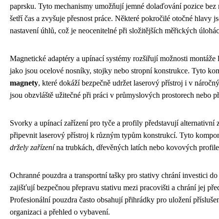
paprsku. Tyto mechanismy umožňují jemné dolaďování pozice bez nu
šetří čas a zvyšuje přesnost práce. Některé pokročilé otočné hlavy 
nastavení úhlů, což je neocenitelné při složitějších měřických úlohá
Magnetické adaptéry a upínací systémy rozšiřují možnosti montáže 
jako jsou ocelové nosníky, stojky nebo stropní konstrukce. Tyto k
magnety
, které dokáží bezpečně udržet laserový přístroj i v náro
jsou obzvláště užitečné při práci v průmyslových prostorech nebo p
Svorky a upínací zařízení pro tyče a profily představují alternativ
připevnit laserový přístroj k různým typům konstrukcí. Tyto kompo
držely zařízení
na trubkách, dřevěných latích nebo kovových profile
Ochranné pouzdra a transportní tašky pro stativy chrání investici d
zajišťují bezpečnou přepravu stativu mezi pracovišti a chrání jej p
Profesionální pouzdra často obsahují přihrádky pro uložení přísluše
organizaci a přehled o vybavení.