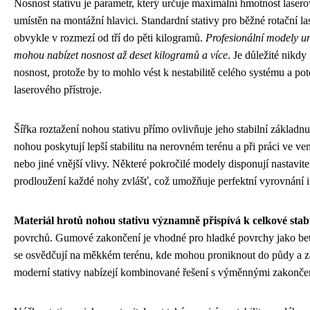
Nosnost stativu je parametr, který určuje maximální hmotnost laser
umístěn na montážní hlavici. Standardní stativy pro běžné rotační la
obvykle v rozmezí od tří do pěti kilogramů.
Profesionální modely urč
mohou nabízet nosnost až deset kilogramů a více
. Je důležité nikd
nosnost, protože by to mohlo vést k nestabilitě celého systému a pot
laserového přístroje.
Šířka roztažení nohou stativu přímo ovlivňuje jeho stabilní základnu.
nohou poskytují lepší stabilitu na nerovném terénu a při práci ve v
nebo jiné vnější vlivy. Některé pokročilé modely disponují nastavi
prodloužení každé nohy zvlášť, což umožňuje perfektní vyrovnání i
Materiál hrotů nohou stativu významně přispívá k celkové stabi
povrchů. Gumové zakončení je vhodné pro hladké povrchy jako bet
se osvědčují na měkkém terénu, kde mohou proniknout do půdy a za
moderní stativy nabízejí kombinované řešení s výměnnými zakonče