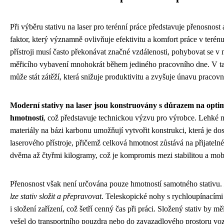
Při výběru stativu na laser pro terénní práce představuje přenosnost
faktor, který významně ovlivňuje efektivitu a komfort práce v terénu
přístroji musí často překonávat značné vzdálenosti, pohybovat se v
měřicího vybavení mnohokrát během jediného pracovního dne. V ta
může stát zátěží, která snižuje produktivitu a zvyšuje únavu pracovn
Moderní stativy na laser jsou konstruovány s důrazem na optim
hmotností
, což představuje technickou výzvu pro výrobce. Lehké m
materiály na bázi karbonu umožňují vytvořit konstrukci, která je do
laserového přístroje, přičemž celková hmotnost zůstává na přijatelné
dvěma až čtyřmi kilogramy, což je kompromis mezi stabilitou a mobi
Přenosnost však není určována pouze hmotností samotného stativu.
lze stativ složit a přepravovat
. Teleskopické nohy s rychloupínacím
i složení zařízení, což šetří cenný čas při práci. Složený stativ by 
vešel do transportního pouzdra nebo do zavazadlového prostoru voz