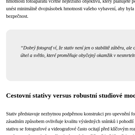
hmotnosti fotoaparátu včetně nejtěžšího objektivu, který plánujete p
unést minimálně dvojnásobek hmotnosti vašeho vybavení, aby byla za
bezpečnost.
Dobrý fotograf ví, že stativ není jen o stabilitě záběru, ale 
úhel a světlo, které proměňuje obyčejný okamžik v nesmrte
Cestovní stativy versus robustní studiové mo
Stativ představuje nezbytnou podpěrnou konstrukci pro upevnění fo
zásadním způsobem ovlivňuje kvalitu výsledných snímků i pohodlí 
stativu se fotografové a videografové často ocitají před klíčovým 