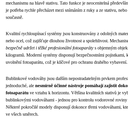
mechanismu na hlavě stativu. Tato funkce je neocenitelná především
je potřeba rychle přecházet mezi snímáním z ruky a ze stativu, nebo 
současně.
Kvalitní rychloupínací systémy jsou konstruovány z odolných materiá
nebo ocel, což zajišťuje dlouhou životnost a spolehlivost. Mechan
bezpečně udržet i těžké profesionální fotoaparáty
s objemným objekti
kilogramů. Moderní systémy disponují bezpečnostními pojistkami, 
uvolnění fotoaparátu, což je klíčové pro ochranu drahého vybavení.
Bublinkové vodováhy jsou dalším nepostradatelným prvkem profesio
jednoduché, ale
nesmírně účinné nástroje pomáhají zajistit dok
fotoaparátu
ve vztahu k horizontu. Většina kvalitních stativů je 
bublinkovými vodováhami - jednou pro kontrolu vodorovné roviny a
Některé pokročilé modely disponují dokonce třemi vodováhami, kt
ve všech směrech.