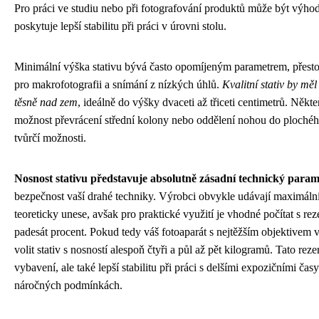
Pro práci ve studiu nebo při fotografování produktů může být výhod
poskytuje lepší stabilitu při práci v úrovni stolu.
Minimální výška stativu bývá často opomíjeným parametrem, přes
pro makrofotografii a snímání z nízkých úhlů.
Kvalitní stativ by mě
těsně nad zem
, ideálně do výšky dvaceti až třiceti centimetrů. Někt
možnost převrácení střední kolony nebo oddělení nohou do plochého
tvůrčí možnosti.
Nosnost stativu představuje absolutně zásadní technický param
bezpečnost vaší drahé techniky. Výrobci obvykle udávají maximální
teoreticky unese, avšak pro praktické využití je vhodné počítat s re
padesát procent. Pokud tedy váš fotoaparát s nejtěžším objektivem vá
volit stativ s nosností alespoň čtyři a půl až pět kilogramů. Tato rez
vybavení, ale také lepší stabilitu při práci s delšími expozičními čas
náročných podmínkách.