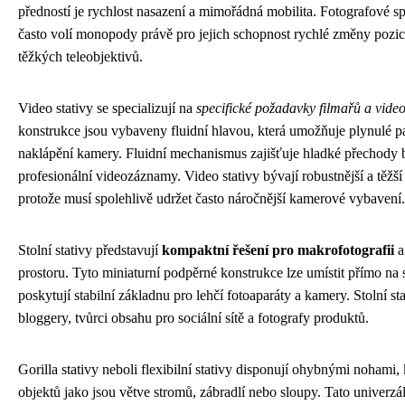
předností je rychlost nasazení a mimořádná mobilita. Fotografové spo
často volí monopody právě pro jejich schopnost rychlé změny pozice
těžkých teleobjektivů.
Video stativy se specializují na
specifické požadavky filmařů a vide
konstrukce jsou vybaveny fluidní hlavou, která umožňuje plynulé 
naklápění kamery. Fluidní mechanismus zajišťuje hladké přechody be
profesionální videozáznamy. Video stativy bývají robustnější a těžší 
protože musí spolehlivě udržet často náročnější kamerové vybavení.
Stolní stativy představují
kompaktní řešení pro makrofotografii
a
prostoru. Tyto miniaturní podpěrné konstrukce lze umístit přímo na 
poskytují stabilní základnu pro lehčí fotoaparáty a kamery. Stolní st
bloggery, tvůrci obsahu pro sociální sítě a fotografy produktů.
Gorilla stativy neboli flexibilní stativy disponují ohybnými nohami
objektů jako jsou větve stromů, zábradlí nebo sloupy. Tato univerzáln