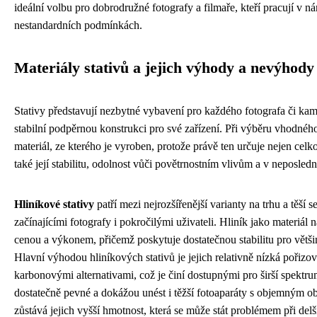
ideální volbu pro dobrodružné fotografy a filmaře, kteří pracují v 
nestandardních podmínkách.
Materiály stativů a jejich výhody a nevýhody
Stativy představují nezbytné vybavení pro každého fotografa či ka
stabilní podpěrnou konstrukci pro své zařízení. Při výběru vhodného 
materiál, ze kterého je vyroben, protože právě ten určuje nejen cel
také její stabilitu, odolnost vůči povětrnostním vlivům a v neposled
Hliníkové stativy
patří mezi nejrozšířenější varianty na trhu a těší 
začínajícími fotografy i pokročilými uživateli. Hliník jako materiál 
cenou a výkonem, přičemž poskytuje dostatečnou stabilitu pro většin
Hlavní výhodou hliníkových stativů je jejich relativně nízká pořizov
karbonovými alternativami, což je činí dostupnými pro širší spektrum
dostatečně pevné a dokážou unést i těžší fotoaparáty s objemným 
zůstává jejich vyšší hmotnost, která se může stát problémem při del