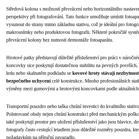
Středová kolona s možností převrácení nebo horizontálního nastaven
perspektivy při fotografování. Tato funkce umožňuje umístit fotoapa
vysunout do strany mimo základnu stativu, což je ideální pro fotog
makrosnímky nebo produktovou fotografii. Některé pokročilé systé
převrácení kolony bez nutnosti demontáže fotoaparátu.
Hrotové patky představují důležité příslušenství pro práci v nároč
koncovky sice poskytují dostatečnou stabilitu na pevných površích,
ledu nebo skalnatém podkladu se
kovové hroty stávají nezbytnost
bezpečného uchycení
celé konstrukce. Mnoho profesionálních stat
výměny mezi gumovými a hrotovými koncovkami podle aktuálních
Transportní pouzdro nebo taška chrání investici do kvalitního stativ
Polstrované obaly nejen chrání konstrukci před mechanickým pošk
také poskytují prostor pro uložení příslušenství jako jsou hlavice, d
fotografy často cestující letadlem jsou důležité rozměry pouzdra, k
požadavkům na příruční zavazadlo.