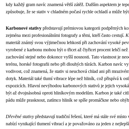
kdy každý gram navíc znamená větší zátěž. Dalším aspektem je tepel
způsobuje, že se stativ v chladném počasí rychle ochladí a může bý
Karbonové stativy
představují prémiovou kategorii podpěrných kon
zejména mezi profesionálními fotografy a těmi, kteří často cestují.
K
materiál známý svou výjimečnou lehkostí při zachování vysoké pevnos
vyrobené z karbonu mohou být o třicet až čtyřicet procent lehčí než 
zachování stejné nebo dokonce vyšší nosnosti. Tato vlastnost je neoc
terénu, horské fotografii nebo při dlouhých túrách. Karbon navíc v
vodivost, což znamená, že stativ si neuchová chlad ani při mrazivém
dotyk. Materiál také tlumí vibrace lépe než hliník, což přispívá k os
expozicích. Hlavní nevýhodou karbonových stativů je jejich vysoká
být až dvojnásobná oproti hliníkovým modelům. Karbon je také citli
pádu může prasknout, zatímco hliník se spíše promáčkne nebo ohýb
Dřevěné stativy
představují tradiční řešení, které má stále své místo
nabízí vynikající tlumení vibrací a je považováno za jeden z nejlepš