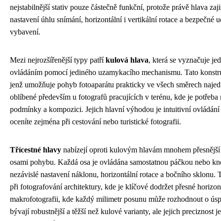
nejstabilnější stativ pouze částečně funkční, protože právě hlava z
nastavení úhlu snímání, horizontální i vertikální rotace a bezpečné 
vybavení.
Mezi nejrozšířenější typy patří
kulová hlava
, která se vyznačuje 
ovládáním pomocí jediného uzamykacího mechanismu. Tato konstru
jenž umožňuje pohyb fotoaparátu prakticky ve všech směrech najed
oblíbené především u fotografů pracujících v terénu, kde je potřeba
podmínky a kompozici. Jejich hlavní výhodou je intuitivní ovládán
oceníte zejména při cestování nebo turistické fotografii.
Třícestné hlavy
nabízejí oproti kulovým hlavám mnohem přesnější 
osami pohybu. Každá osa je ovládána samostatnou páčkou nebo kn
nezávislé nastavení náklonu, horizontální rotace a bočního sklonu. 
při fotografování architektury, kde je klíčové dodržet přesné horizontá
makrofotografii, kde každý milimetr posunu může rozhodnout o úsp
bývají robustnější a těžší než kulové varianty, ale jejich preciznost 