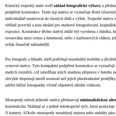
Klasický trojnohý stativ tvoří
základ fotografické výbavy
a předsta
podpěrné konstrukce. Tento typ stativu se vyznačuje třemi výsuvný
individuálně nastavovat do různých úhlů a výšek. Trojnohé stativy na
většině povrchů a jsou ideální pro studiové fotografování, krajinářs
expozice. Konstrukce těchto stativů může být vyrobena z hliníku, k
rovnováhu mezi cenou a hmotností, nebo z karbonových vláken, jež 
avšak finančně nákladnější.
Pro fotografy a filmaře, kteří
potřebují maximální mobilitu a flexibil
cestovní stativy. Tyto kompaktní podpěrné konstrukce se vyznačují 
malých rozměrů, což umožňuje jejich snadnou přepravu v batohu ne
obvykle disponují menší nosností než jejich plnohodnotné protějšky
udržet běžné fotoaparáty včetně objektivů střední velikosti.
Monopody neboli jednohé stativy představují
minimalistickou alte
konstrukcím. Skládají se z jediné teleskopické tyče, která poskytuje
či kamery. Ačkoliv monopody nenabízejí stejnou míru stability jako t