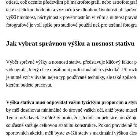
otřesů, což oceníte především při makrofotografii nebo astrofotogra
také estetickou hodnotu a vyznačují se dlouhou životností při sprá
vyšší hmotnost, náchylnost k povětrnostním vlivům a nutnost pravi
fotografové je volí spíše pro studiové použití než pro terénní fotograf
Jak vybrat správnou výšku a nosnost stativu
Výběr správné výšky a nosnosti stativu představuje klíčový faktor p
videografa, který chce dosáhnout profesionálních výsledků. Při roz
je nutné vzít v úvahu nejen typ používané techniky, ale také způsob j
kterém budete pracovat.
Výška stativu musí odpovídat vašim fyzickým proporcím a styl
by měl dosahovat minimálně do úrovně vašich očí, aniž byste museli
Tento požadavek je důležitý proto, že střední sloupek sice umožňuje
současně snižuje celkovou stabilitu konstrukce. Pokud pravidelně fo
sportovních akcích, měli byste zvážit stativ s maximální výškou ale