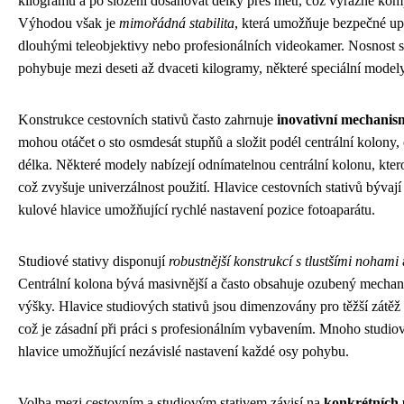
kilogramů a po složení dosahovat délky přes metr, což výrazně komp
Výhodou však je
mimořádná stabilita
, která umožňuje bezpečné up
dlouhými teleobjektivy nebo profesionálních videokamer. Nosnost s
pohybuje mezi deseti až dvaceti kilogramy, některé speciální modely
Konstrukce cestovních stativů často zahrnuje
inovativní mechanis
mohou otáčet o sto osmdesát stupňů a složit podél centrální kolony,
délka. Některé modely nabízejí odnímatelnou centrální kolonu, kte
což zvyšuje univerzálnost použití. Hlavice cestovních stativů bývají 
kulové hlavice umožňující rychlé nastavení pozice fotoaparátu.
Studiové stativy disponují
robustnější konstrukcí s tlustšími nohami
Centrální kolona bývá masivnější a často obsahuje ozubený mechan
výšky. Hlavice studiových stativů jsou dimenzovány pro těžší zátěž 
což je zásadní při práci s profesionálním vybavením. Mnoho studio
hlavice umožňující nezávislé nastavení každé osy pohybu.
Volba mezi cestovním a studiovým stativem závisí na
konkrétních 