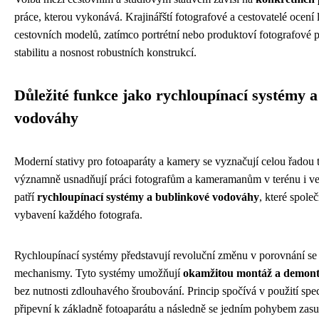
práce, kterou vykonává. Krajinářští fotografové a cestovatelé ocení
cestovních modelů, zatímco portrétní nebo produktoví fotografové pr
stabilitu a nosnost robustních konstrukcí.
Důležité funkce jako rychloupínací systémy 
vodováhy
Moderní stativy pro fotoaparáty a kamery se vyznačují celou řadou 
významně usnadňují práci fotografům a kameramanům v terénu i ve s
patří
rychloupínací systémy a bublinkové vodováhy
, které spole
vybavení každého fotografa.
Rychloupínací systémy představují revoluční změnu v porovnání se 
mechanismy. Tyto systémy umožňují
okamžitou montáž a demont
bez nutnosti zdlouhavého šroubování. Princip spočívá v použití spec
připevní k základně fotoaparátu a následně se jedním pohybem zas