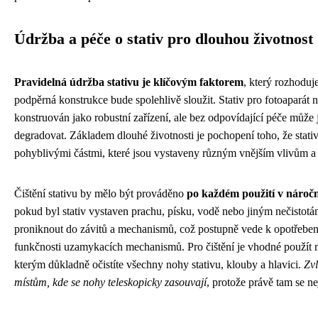
Údržba a péče o stativ pro dlouhou životnost
Pravidelná údržba stativu je klíčovým faktorem
, který rozhoduj
podpěrná konstrukce bude spolehlivě sloužit. Stativ pro fotoaparát 
konstruován jako robustní zařízení, ale bez odpovídající péče může 
degradovat. Základem dlouhé životnosti je pochopení toho, že stativ
pohyblivými částmi, které jsou vystaveny různým vnějším vlivům a 
Čištění stativu by mělo být prováděno
po každém použití v nároč
pokud byl stativ vystaven prachu, písku, vodě nebo jiným nečisto
proniknout do závitů a mechanismů, což postupně vede k opotřebení
funkčnosti uzamykacích mechanismů. Pro čištění je vhodné použít 
kterým důkladně očistíte všechny nohy stativu, klouby a hlavici.
Zvl
místům, kde se nohy teleskopicky zasouvají
, protože právě tam se ne