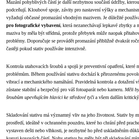
Mazání pohyblivých částí je další nezbytnou součástí údržby, ktero
podceňují. Kloubové spoje, závity pro nastavení výšky a mechanis
vyžadují občasné promazání vhodným mazivem. Je důležité použív
pro fotografické vybavení
, která nezanechávají lepkavé zbytky a n
maziva by měla být střídmá, protože přebytek může naopak přitahova
problémy. Doporučuje se provádět promazání přibližně dvakrát roč
častěji pokud stativ používáte intenzivně.
Kontrola utahovacích šroubů a spojů je preventivní opatření, které
problémům. Během používání stativu dochází k přirozenému povolo
vibrací a mechanického namáhání. Pravidelná kontrola a dotažení všec
zůstane stabilní a bezpečný pro váš fotoaparát nebo kameru.
Měli b
šroubům upevňujícím hlavici ke středové tyči
a všem dalším kritick
Skladování stativu má významný vliv na jeho životnost. Stativ by 
prostředí, ideálně v ochranném pouzdru, které ho chrání před prache
vystaven dešti nebo vlhkosti, je nezbytné ho před uskladněním důkl
korozi kovových částí. Nohy stativu by měly být při skladování mí