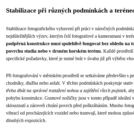
Stabilizace při různých podmínkách a teréne
Stabilizace fotografického vybavení při práci v náročných podmínk
nejdůležitějších výzev, kterým čelí fotografové a kameramani v ter
podpěrná konstrukce musí spolehlivě fungovat bez ohledu na t
povrchu studia nebo v drsném horském terénu
. Každé prostředí
specifické požadavky, které je nutné brát v úvahu již při výběru v
Při fotografování v městském prostředí se setkáváme především s p
chodníky, dlažba nebo asfalt. V těchto podmínkách poskytuje stativ
třeba dbát na správné roztažení nohou a zajištění všech pojistek
, a
pohybu konstrukce. Gumové nožičky jsou v tomto případě ideální v
sklouznutí a zároveň chrání povrch před poškrábáním. Mnoho fotog
vibrací od procházejících vozidel nebo tramvají, které mohou způso
dlouhých expozicích.