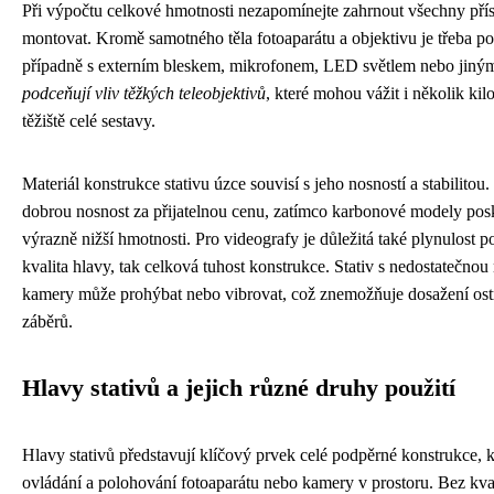
Při výpočtu celkové hmotnosti nezapomínejte zahrnout všechny příslu
montovat. Kromě samotného těla fotoaparátu a objektivu je třeba poč
případně s externím bleskem, mikrofonem, LED světlem nebo jiný
podceňují vliv těžkých teleobjektivů
, které mohou vážit i několik ki
těžiště celé sestavy.
Materiál konstrukce stativu úzce souvisí s jeho nosností a stabilitou.
dobrou nosnost za přijatelnou cenu, zatímco karbonové modely posk
výrazně nižší hmotnosti. Pro videografy je důležitá také plynulost p
kvalita hlavy, tak celková tuhost konstrukce. Stativ s nedostatečnou
kamery může prohýbat nebo vibrovat, což znemožňuje dosažení ost
záběrů.
Hlavy stativů a jejich různé druhy použití
Hlavy stativů představují klíčový prvek celé podpěrné konstrukce, 
ovládání a polohování fotoaparátu nebo kamery v prostoru. Bez kvali