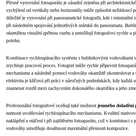
Přesné vyrovnání fotoaparátu je zásadní zejména při architektonické 
vychýlení od vertikály nebo horizontály může způsobit nežádoucí pe
důležité je vyrovnání při panoramatické fotografii, kde i minimáln
při následném spojování jednotlivých snímků do panoramatu.
Bubli
okamžitou vizuální zpětnou vazbu
a umožňují fotografovi rychle a 
polohu.
Kombinace rychloupínacího systému s bublinkovými vodováhami vyt
zrychluje pracovní proces. Fotograf může rychle připevnit fotoapar
mechanismu a následně pomocí vodováhy okamžitě zkontrolovat a u
efektivita je klíčová při práci v náročných podmínkách, kdy každá
znamenat rozdíl mezi zachycením dokonalého okamžiku a jeho zm
Profesionální fotografové oceňují také možnost
jemného doladění 
nutnosti uvolňování rychloupínacího mechanismu. Kvalitní stativov
naklápění a otáčení i při zajištěném fotoaparátu, což v kombinaci 
vodováhy umožňuje dosáhnout maximální přesnosti kompozice.