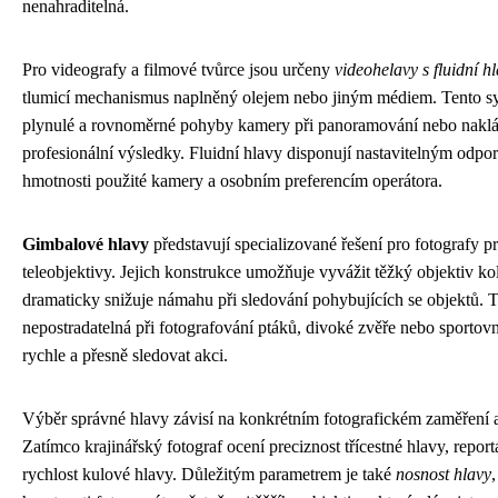
nenahraditelná.
Pro videografy a filmové tvůrce jsou určeny
videohelavy s fluidní h
tlumicí mechanismus naplněný olejem nebo jiným médiem. Tento s
plynulé a rovnoměrné pohyby kamery při panoramování nebo naklán
profesionální výsledky. Fluidní hlavy disponují nastavitelným odpor
hmotnosti použité kamery a osobním preferencím operátora.
Gimbalové hlavy
představují specializované řešení pro fotografy p
teleobjektivy. Jejich konstrukce umožňuje vyvážit těžký objektiv kol
dramaticky snižuje námahu při sledování pohybujících se objektů. T
nepostradatelná při fotografování ptáků, divoké zvěře nebo sportovn
rychle a přesně sledovat akci.
Výběr správné hlavy závisí na konkrétním fotografickém zaměření 
Zatímco krajinářský fotograf ocení preciznost třícestné hlavy, report
rychlost kulové hlavy. Důležitým parametrem je také
nosnost hlavy