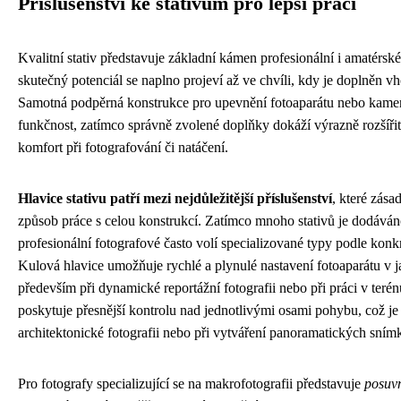
Příslušenství ke stativům pro lepší práci
Kvalitní stativ představuje základní kámen profesionální i amatérské
skutečný potenciál se naplno projeví až ve chvíli, kdy je doplněn 
Samotná podpěrná konstrukce pro upevnění fotoaparátu nebo kamery
funkčnost, zatímco správně zvolené doplňky dokáží výrazně rozšířit
komfort při fotografování či natáčení.
Hlavice stativu patří mezi nejdůležitější příslušenství
, které zás
způsob práce s celou konstrukcí. Zatímco mnoho stativů je dodáváno
profesionální fotografové často volí specializované typy podle konk
Kulová hlavice umožňuje rychlé a plynulé nastavení fotoaparátu v j
především při dynamické reportážní fotografii nebo při práci v terén
poskytuje přesnější kontrolu nad jednotlivými osami pohybu, což je 
architektonické fotografii nebo při vytváření panoramatických sním
Pro fotografy specializující se na makrofotografii představuje
posuv