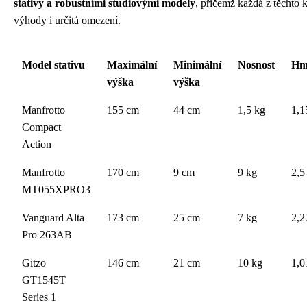
stativy a robustními studiovými modely
, přičemž každá z těchto k
výhody i určitá omezení.
Model stativu
Maximální
Minimální
Nosnost
Hm
výška
výška
Manfrotto
155 cm
44 cm
1,5 kg
1,1
Compact
Action
Manfrotto
170 cm
9 cm
9 kg
2,5
MT055XPRO3
Vanguard Alta
173 cm
25 cm
7 kg
2,2
Pro 263AB
Gitzo
146 cm
21 cm
10 kg
1,0
GT1545T
Series 1