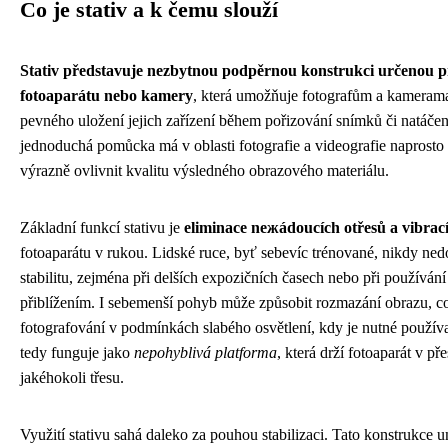
Co je stativ a k čemu slouží
Stativ představuje nezbytnou podpěrnou konstrukci určenou 
fotoaparátu nebo kamery
, která umožňuje fotografům a kameram
pevného uložení jejich zařízení během pořizování snímků či natáčení
jednoduchá pomůcka má v oblasti fotografie a videografie naprost
výrazně ovlivnit kvalitu výsledného obrazového materiálu.
Základní funkcí stativu je
eliminace nежádoucích otřesů a vibrac
fotoaparátu v rukou. Lidské ruce, byť sebevíc trénované, nikdy nedo
stabilitu, zejména při delších expozičních časech nebo při používání
přiblížením. I sebemenší pohyb může způsobit rozmazání obrazu, což
fotografování v podmínkách slabého osvětlení, kdy je nutné používat
tedy funguje jako
nepohyblivá platforma
, která drží fotoaparát v p
jakéhokoli třesu.
Využití stativu sahá daleko za pouhou stabilizaci. Tato konstrukce