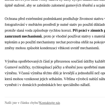
úplně stažené, aby se zabránilo zalomení gumových těsnění a ucpá
Ochrana před extrémními podmínkami prodlužuje životnost stativ
fotografování v mořském prostředí je nutné stativ po použití důkla
protože slaná voda způsobuje rychlou korozi.
Při práci v zimních
zamrznutí mechanismů
, proto je vhodné používat stativy s mater
teplotám a po použití mechanismy nechat pozvolna ohřát na pokojov
změny mohou způsobit kondenzaci vlhkosti uvnitř mechanismů.
Výměna opotřebovaných částí je přirozenou součástí údržby každé
Gumové nožičky, rychloupínací páčky a těsnění jsou spotřební mate
výměnu. Včasná výměna těchto dílů je levnější a jednodušší než op
která mohou vzniknout jejich selháním. Většina výrobců nabízí náhra
vyměnit i v domácích podmínkách bez speciálního nářadí.
Našli jste v článku chybu?
Kontaktujte nás