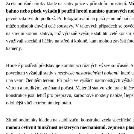
Zcela odlišné nároky klade na stativ práce v přírodním prostředí.
Mě
bahno nebo písek vyžadují použití hrotů namísto gumových no
pevně zakotvit do podloží. Při fotografování na pláži je nutné počít
může způsobit chvění celé soustavy. V takových případech se osvěd
na střední kolonu stativu, což výrazně zvyšuje stabilitu celé konstr
využívají speciální háčky na střední koloně, kam mohou zavěsit foto
kameny.
Horské prostředí představuje kombinaci různých výzev současně. 
povrchem vyžadují stativ s
nezávisle nastavitelnými nohami
, které
i na velmi členitém terénu. Při práci ve vyšších nadmořských výškách
větrem a prudkými změnami počasí. Materiál stativu zde hraje klíčo
konstrukce jsou lehčí pro přepravu, karbonové modely nabízejí lepší
odolnější vůči extrémním teplotám.
Zimní podmínky kladou na stabilizační konstrukci zcela specifické
mohou ovlivnit funkčnost některých mechanismů, zejména plast