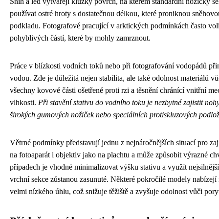
Sníh a led vytvářejí kluzký povrch, na kterém standardní nožičky se
používat ostré hroty s dostatečnou délkou, které proniknou sněhov
podkladu. Fotografové pracující v arktických podmínkách často vo
pohyblivých částí, které by mohly zamrznout.
Práce v blízkosti vodních toků nebo při fotografování vodopádů přiná
vodou. Zde je důležitá nejen stabilita, ale také odolnost materiálů vů
všechny kovové části ošetřené proti rzi a těsnění chránící vnitřní 
vlhkosti.
Při stavění stativu do vodního toku je nezbytné zajistit no
širokých gumových nožiček nebo speciálních protiskluzových podlo
Větrné podmínky představují jednu z nejnáročnějších situací pro zajiš
na fotoaparát i objektiv jako na plachtu a může způsobit výrazné c
případech je vhodné minimalizovat výšku stativu a využít nejsilnějš
vrchní sekce zůstanou zasunuté. Některé pokročilé modely nabízejí
velmi nízkého úhlu, což snižuje těžiště a zvyšuje odolnost vůči pory