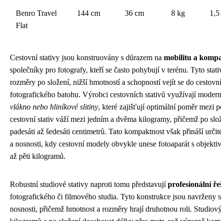
Benro Travel
144 cm
36 cm
8 kg
1,5
Flat
Cestovní stativy jsou konstruovány s důrazem na
mobilitu a komp
společníky pro fotografy, kteří se často pohybují v terénu. Tyto sta
rozměry po složení, nižší hmotností a schopností vejít se do cestov
fotografického batohu. Výrobci cestovních stativů využívají modern
vlákno nebo hliníkové slitiny
, které zajišťují optimální poměr mezi 
cestovní stativ váží mezi jedním a dvěma kilogramy, přičemž po sl
padesáti až šedesáti centimetrů. Tato kompaktnost však přináší určit
a nosnosti, kdy cestovní modely obvykle unese fotoaparát s objekti
až pěti kilogramů.
Robustní studiové stativy naproti tomu představují
profesionální ř
fotografického či filmového studia. Tyto konstrukce jsou navrženy s 
nosnosti, přičemž hmotnost a rozměry hrají druhotnou roli. Studiový 