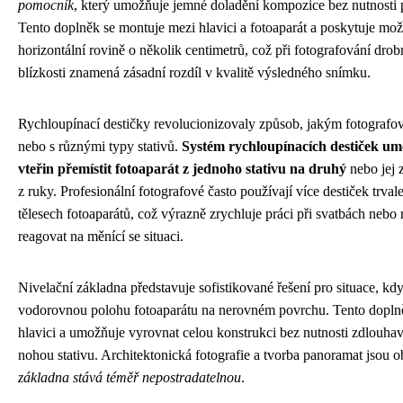
pomocník
, který umožňuje jemné doladění kompozice bez nutnosti 
Tento doplněk se montuje mezi hlavici a fotoaparát a poskytuje mo
horizontální rovině o několik centimetrů, což při fotografování dro
blízkosti znamená zásadní rozdíl v kvalitě výsledného snímku.
Rychloupínací destičky revolucionizovaly způsob, jakým fotografové
nebo s různými typy stativů.
Systém rychloupínacích destiček u
vteřin přemístit fotoaparát z jednoho stativu na druhý
nebo jej 
z ruky. Profesionální fotografové často používají více destiček trv
tělesech fotoaparátů, což výrazně zrychluje práci při svatbách nebo r
reagovat na měnící se situaci.
Nivelační základna představuje sofistikované řešení pro situace, kdy
vodorovnou polohu fotoaparátu na nerovném povrchu. Tento doplněk
hlavici a umožňuje vyrovnat celou konstrukci bez nutnosti zdlouha
nohou stativu. Architektonická fotografie a tvorba panoramat jsou o
základna stává téměř nepostradatelnou
.