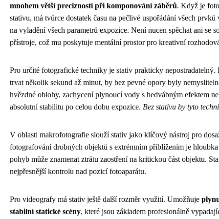
mnohem větší precizností při komponování záběrů
. Když je fot
stativu, má tvůrce dostatek času na pečlivé uspořádání všech prvků v
na vyladění všech parametrů expozice. Není nucen spěchat ani se so
přístroje, což mu poskytuje mentální prostor pro kreativní rozhodov
Pro určité fotografické techniky je stativ prakticky nepostradateln
trvat několik sekund až minut, by bez pevné opory byly nemysliteln
hvězdné oblohy, zachycení plynoucí vody s hedvábným efektem nebo
absolutní stabilitu po celou dobu expozice.
Bez stativu by tyto techn
V oblasti makrofotografie slouží stativ jako klíčový nástroj pro dosa
fotografování drobných objektů s extrémním přiblížením je hloubka 
pohyb může znamenat ztrátu zaostření na kritickou část objektu. Sta
nejpřesnější kontrolu nad pozicí fotoaparátu.
Pro videografy má stativ ještě další rozměr využití. Umožňuje
plyn
stabilní statické scény
, které jsou základem profesionálně vypadaj