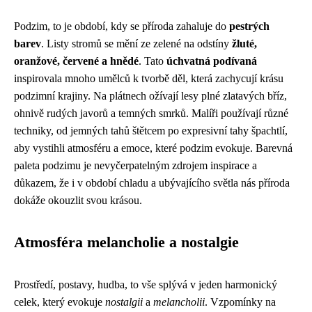
Podzim, to je období, kdy se příroda zahaluje do
pestrých
barev
. Listy stromů se mění ze zelené na odstíny
žluté,
oranžové, červené a hnědé
. Tato
úchvatná podívaná
inspirovala mnoho umělců k tvorbě děl, která zachycují krásu
podzimní krajiny. Na plátnech ožívají lesy plné zlatavých bříz,
ohnivě rudých javorů a temných smrků. Malíři používají různé
techniky, od jemných tahů štětcem po expresivní tahy špachtlí,
aby vystihli atmosféru a emoce, které podzim evokuje. Barevná
paleta podzimu je nevyčerpatelným zdrojem inspirace a
důkazem, že i v období chladu a ubývajícího světla nás příroda
dokáže okouzlit svou krásou.
Atmosféra melancholie a nostalgie
Prostředí, postavy, hudba, to vše splývá v jeden harmonický
celek, který evokuje
nostalgii
a
melancholii
. Vzpomínky na