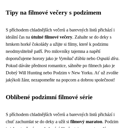
Tipy na filmové večery s podzimem
S příchodem chladnějších večerů a barevných listů přichází i
ideální čas na
útulné filmové večery
. Zahalte se do deky s
hrnkem horké čokolády a užijte si filmy, které k podzimu
neodmyslitelně patří. Pro milovníky tajemna a napětí
doporučujeme horory jako je
Vymítač ďábla
nebo
Ospalá díra
.
Pokud dáváte přednost romantice, sáhněte po filmech jako je
Dobrý Will Hunting nebo Podzim v New Yorku. Ať už zvolíte
jakýkoli žánr, nezapomeňte na popcorn a dobrou společnost!
Oblíbené podzimní filmové série
S příchodem chladnějších večerů a barevných listů přichází i
chuť zachumlat se do deky a užít si
filmový maraton
. Podzim