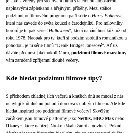
je jako stvořený pro sledování filmů s tajemnou atmosférou,
napínavými zápletkami a hřejivými příběhy. Mezi stálice
podzimního filmového programu patří série o
Harry Potterovi
,
která nás zavede do světa kouzel a čarodejníků. Pro milovníky
hororů je tu pak série "
Halloween
", která nahání husí kůži už od
roku 1978. Naopak pro ty, kteří si podzim spojují s romantikou a
pohodou, je tu série filmů "Deník Bridget Jonesové". Ať už
dáváte přednost jakémukoli žánru,
podzimní filmové maratony
vám zaručeně zpříjemní dlouhé večery.
Kde hledat podzimní filmové tipy?
S příchodem chladnějších večerů a kratších dnů se mnozí z nás
uchylují k útulnému pohodlí domova s ​​dobrým filmem. Ale kde
hledat inspiraci pro podzimní filmové večery? Skvělým
začátkem jsou filmové platformy jako
Netflix
,
HBO Max
nebo
Disney+
, které nabízejí širokou škálu žánrů a novinek. Pokud