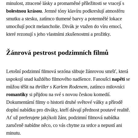
minulost, ztracené lásky a promarněné příležitosti se vracejí s
bolestnou krásou
. Jemné tóny klavíru podkreslují atmosféru
smutku a stesku, zatímco tlumené barvy a potemnělé lokace
umocňují pocit melancholie. Divák je vtažen do víru emocí,
které rezonují s jeho vlastními zkušenostmi a prožitky.
Žánrová pestrost podzimních filmů
Letošní podzimní filmová sezóna slibuje žánrovou smršť, která
uspokojí snad každého filmového nadšence. Fanoušci
napětí
se
můžou těšit na
thriller s Karlem Rodenem
, zatímco milovníci
romantiky
si přijdou na své s novou českou komedií.
Dokumentární filmy o historii druhé světové války a přírodě
doplní nabídku pro diváky, kteří dávají přednost poutavé realitě.
Ať už preferujete jakýkoli žánr, podzimní filmová nabídka
zaručeně nabídne něco, co vás chytne za srdce a nepustí ani
minutu.