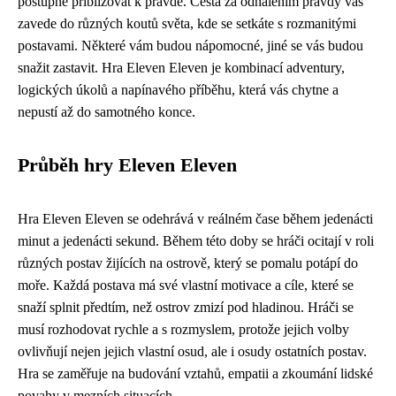
postupně přibližovat k pravdě. Cesta za odhalením pravdy vás
zavede do různých koutů světa, kde se setkáte s rozmanitými
postavami. Některé vám budou nápomocné, jiné se vás budou
snažit zastavit. Hra Eleven Eleven je kombinací adventury,
logických úkolů a napínavého příběhu, která vás chytne a
nepustí až do samotného konce.
Průběh hry Eleven Eleven
Hra Eleven Eleven se odehrává v reálném čase během jedenácti
minut a jedenácti sekund. Během této doby se hráči ocitají v roli
různých postav žijících na ostrově, který se pomalu potápí do
moře. Každá postava má své vlastní motivace a cíle, které se
snaží splnit předtím, než ostrov zmizí pod hladinou. Hráči se
musí rozhodovat rychle a s rozmyslem, protože jejich volby
ovlivňují nejen jejich vlastní osud, ale i osudy ostatních postav.
Hra se zaměřuje na budování vztahů, empatii a zkoumání lidské
povahy v mezních situacích.