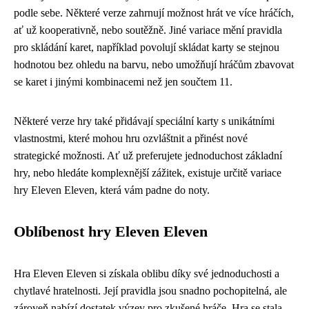
podle sebe. Některé verze zahrnují možnost hrát ve více hráčích,
ať už kooperativně, nebo soutěžně. Jiné variace mění pravidla
pro skládání karet, například povolují skládat karty se stejnou
hodnotou bez ohledu na barvu, nebo umožňují hráčům zbavovat
se karet i jinými kombinacemi než jen součtem 11.
Některé verze hry také přidávají speciální karty s unikátními
vlastnostmi, které mohou hru ozvláštnit a přinést nové
strategické možnosti. Ať už preferujete jednoduchost základní
hry, nebo hledáte komplexnější zážitek, existuje určitě variace
hry Eleven Eleven, která vám padne do noty.
Oblíbenost hry Eleven Eleven
Hra Eleven Eleven si získala oblibu díky své jednoduchosti a
chytlavé hratelnosti. Její pravidla jsou snadno pochopitelná, ale
zároveň nabízí dostatek výzev pro zkušené hráče. Hra se stala