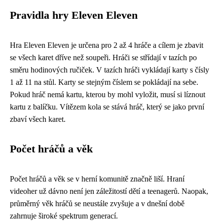
Pravidla hry Eleven Eleven
Hra Eleven Eleven je určena pro 2 až 4 hráče a cílem je zbavit
se všech karet dříve než soupeři. Hráči se střídají v tazích po
směru hodinových ručiček. V tazích hráči vykládají karty s čísly
1 až 11 na stůl. Karty se stejným číslem se pokládají na sebe.
Pokud hráč nemá kartu, kterou by mohl vyložit, musí si líznout
kartu z balíčku. Vítězem kola se stává hráč, který se jako první
zbaví všech karet.
Počet hráčů a věk
Počet hráčů a věk se v herní komunitě značně liší. Hraní
videoher už dávno není jen záležitostí dětí a teenagerů. Naopak,
průměrný věk hráčů se neustále zvyšuje a v dnešní době
zahrnuje široké spektrum generací.