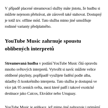
V případě placené streamovací služby máte jistotu, že hudbu si
můžete nejenom přehrávat, ale zároveň také stahovat. Dostupný
je totiž tzv. offline mód. Tato služba mimo jiné umožňuje
rodinné varianty předplatného.
YouTube Music zahrnuje spoustu
oblíbených interpretů
Streamovaná hudba
v podání YouTube Music čítá opravdu
mnoho světových interpretů. Vytvořit si navíc můžete velice
oblíbené playlisty, popřípadě využijete řadění podle alba,
skladby či konkrétního interpreta. Tato služba je dostupná ve
více jak 95 zemích světa, mezi které patří i takové exotické
destinace jako Caicos, Ekvádor nebo Uruguay.
YouTube Music je aplikace, jež mimo jiné nahrazuje i primární