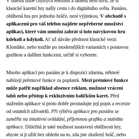
V dnešní době chytrých telefonů a tabletů není divu, že si
klasické karetní hry našly cestu i do digitálního světa. Pasiáns,
oblíbená hra pro jednoho hráče, není výjimkou.
V obchodě s
aplikacemi pro váš telefon najdete nepřeberné množství
aplikací, které vám umožní zahrát si tuto návykovou hru
kdekoli a kdykoli.
Ať už dáváte přednost klasické verzi
Klondike, nebo toužíte po modernějších variantách s poutavou
grafikou a dalšími funkcemi, určitě si vyberete.
Mnoho aplikací pro pasiáns je k dispozici zdarma, některé
nabízejí prémiové funkce za poplatek.
Mezi prémiové funkce
může patřit například absence reklam, možnost vrácení
tahů nebo přístup k exkluzivním balíčkům karet.
Před
stažením aplikace si proto dobře prostudujte její popis a recenze
od ostatních uživatelů.
Při výběru aplikace pro pasiáns se
zaměřte na intuitivní ovládání, příjemnou grafiku a stabilitu
aplikace.
Důležitá je také možnost nastavení obtížnosti hry,
abyste si ji užili bez ohledu na to, zda jste zkušený hráč, nebo