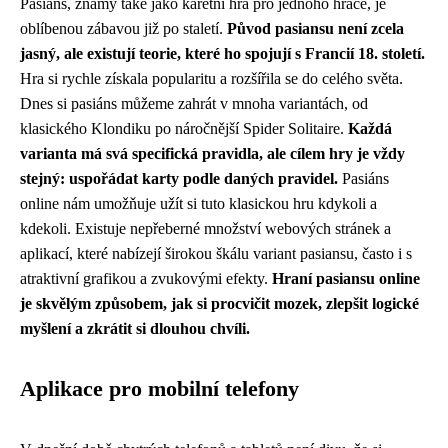
Pasiáns, známý také jako karetní hra pro jednoho hráče, je
oblíbenou zábavou již po staletí.
Původ pasiansu není zcela
jasný, ale existují teorie, které ho spojují s Francií 18. století.
Hra si rychle získala popularitu a rozšířila se do celého světa.
Dnes si pasiáns můžeme zahrát v mnoha variantách, od
klasického Klondiku po náročnější Spider Solitaire.
Každá
varianta má svá specifická pravidla, ale cílem hry je vždy
stejný: uspořádat karty podle daných pravidel.
Pasiáns
online nám umožňuje užít si tuto klasickou hru kdykoli a
kdekoli. Existuje nepřeberné množství webových stránek a
aplikací, které nabízejí širokou škálu variant pasiansu, často i s
atraktivní grafikou a zvukovými efekty.
Hraní pasiansu online
je skvělým způsobem, jak si procvičit mozek, zlepšit logické
myšlení a zkrátit si dlouhou chvíli.
Aplikace pro mobilní telefony