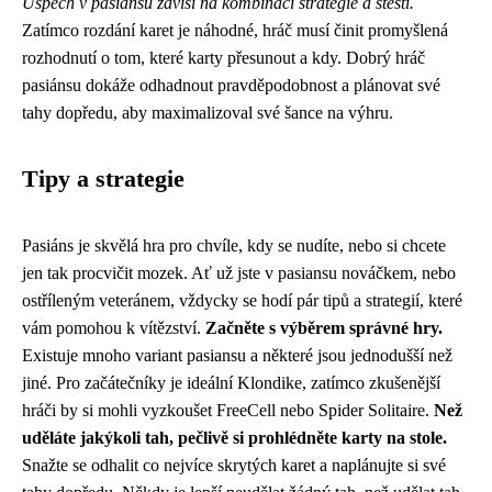
Úspěch v pasiánsu závisí na kombinaci strategie a štěstí.
Zatímco rozdání karet je náhodné, hráč musí činit promyšlená
rozhodnutí o tom, které karty přesunout a kdy. Dobrý hráč
pasiánsu dokáže odhadnout pravděpodobnost a plánovat své
tahy dopředu, aby maximalizoval své šance na výhru.
Tipy a strategie
Pasiáns je skvělá hra pro chvíle, kdy se nudíte, nebo si chcete
jen tak procvičit mozek. Ať už jste v pasiansu nováčkem, nebo
ostříleným veteránem, vždycky se hodí pár tipů a strategií, které
vám pomohou k vítězství.
Začněte s výběrem správné hry.
Existuje mnoho variant pasiansu a některé jsou jednodušší než
jiné. Pro začátečníky je ideální Klondike, zatímco zkušenější
hráči by si mohli vyzkoušet FreeCell nebo Spider Solitaire.
Než
uděláte jakýkoli tah, pečlivě si prohlédněte karty na stole.
Snažte se odhalit co nejvíce skrytých karet a naplánujte si své