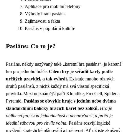
Aplikace pro mobilní telefony
Výhody hraní pasiáns
Zajímavosti a fakta
Pasiáns v populární kultuře
Pasiáns: Co to je?
Pasiáns, někdy nazývaný také „karetní hra pasiáns“, je karetní
hra pro jednoho hráče.
Cílem hry je seřadit karty podle
určitých pravidel, a tak vyhrát.
Existuje mnoho různých
druhů pasiánsů, z nichž každý má svá vlastní specifická
pravidla. Mezi nejznámější patří Klondike, FreeCell, Spider a
Pyramid.
Pasiáns se obvykle hraje s jedním nebo dvěma
standardními balíčky hracích karet bez žolíků.
Hra je
oblíbená pro svou jednoduchost a nenáročnost, a proto je
ideální zábavou pro chvíle volna.
Pasiáns rozvíjí logické
myšlení, strategické plánování a trpělivost. Ať už jste zkušený