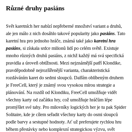
Různé druhy pasiáns
Svět karetních her nabízí nepřeberné množství variant a druhů,
ale jen málo z nich dosáhlo takové popularity jako
pasiáns
. Tato
karetní hra pro jednoho hráče, známá také jako
karetní hra
pasiáns
, si získala srdce milionů lidí po celém světě. Existuje
mnoho různých druhů pasiáns, z nichž každý má svá specifická
pravidla a úroveň obtížnosti. Mezi nejznámější patří Klondike,
pravděpodobně nejrozšířenější varianta, charakteristická
rozdáváním karet do sedmi sloupců. Dalším oblíbeným druhem
je FreeCell, který je známý svou vysokou mírou strategie a
plánování. Na rozdíl od Klondiku, FreeCell umožňuje vidět
všechny karty od začátku hry, což umožňuje hráčům lépe
promýšlet své tahy. Pro milovníky logických her je tu pak Spider
Solitaire, kde je cílem seřadit všechny karty do osmi sloupců
podle barvy a sestupné hodnoty. Ať už preferujete rychlou hru
během přestávky nebo komplexní strategickou výzvu, svět