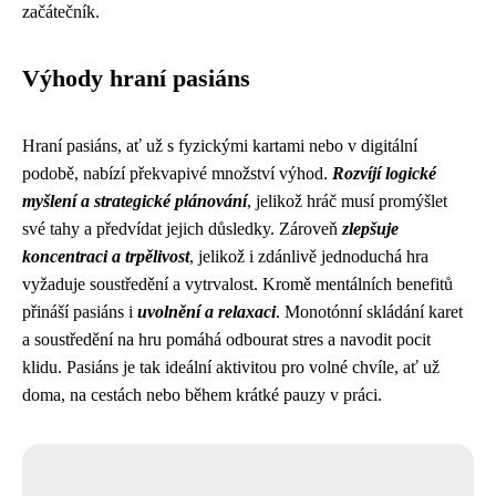
začátečník.
Výhody hraní pasiáns
Hraní pasiáns, ať už s fyzickými kartami nebo v digitální
podobě, nabízí překvapivé množství výhod.
Rozvíjí logické
myšlení a strategické plánování
, jelikož hráč musí promýšlet
své tahy a předvídat jejich důsledky. Zároveň
zlepšuje
koncentraci a trpělivost
, jelikož i zdánlivě jednoduchá hra
vyžaduje soustředění a vytrvalost. Kromě mentálních benefitů
přináší pasiáns i
uvolnění a relaxaci
. Monotónní skládání karet
a soustředění na hru pomáhá odbourat stres a navodit pocit
klidu. Pasiáns je tak ideální aktivitou pro volné chvíle, ať už
doma, na cestách nebo během krátké pauzy v práci.