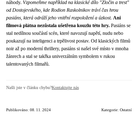
náhody.
Vzpomeňme například na klasické dílo "Zločin a trest"
od Dostojevského, kde Rodion Raskolnikov tráví čas hrou
pasiáns, která odráží jeho vnitřní rozpoložení a úzkost.
Ani
filmová plátna nezůstala ušetřena kouzlu této hry.
Pasiáns se
stal nedílnou součástí scén, které navozují napětí, nudu nebo
poukazují na inteligenci a trpělivost postav. Od klasických filmů
noir až po moderní thrillery, pasiáns si našel své místo v mnoha
žánrech a stal se takřka univerzálním symbolem v rukou
talentovaných filmařů.
Našli jste v článku chybu?
Kontaktujte nás
Publikováno: 08. 11. 2024
Kategorie:
Ostatní