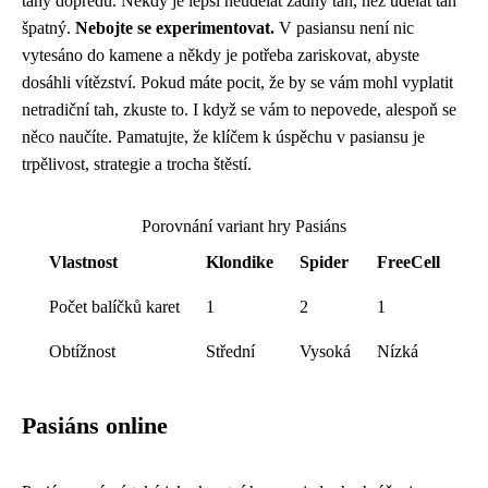
tahy dopředu. Někdy je lepší neudělat žádný tah, než udělat tah
špatný.
Nebojte se experimentovat.
V pasiansu není nic
vytesáno do kamene a někdy je potřeba zariskovat, abyste
dosáhli vítězství. Pokud máte pocit, že by se vám mohl vyplatit
netradiční tah, zkuste to. I když se vám to nepovede, alespoň se
něco naučíte. Pamatujte, že klíčem k úspěchu v pasiansu je
trpělivost, strategie a trocha štěstí.
Porovnání variant hry Pasiáns
Vlastnost
Klondike
Spider
FreeCell
Počet balíčků karet
1
2
1
Obtížnost
Střední
Vysoká
Nízká
Pasiáns online