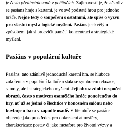
je často předinstalovaná v počítačích.
Zajímavostí je, že ačkoliv
se pasians hraje s kartami, je ve své podstatě hrou pro jednoho
hráče.
Nejde tedy o soupeření s ostatními, ale spíše o výzvu
pro vlastní mysl a logické myšlení.
Pasiáns je skvělým
způsobem, jak si procvičit paměť, koncentraci a strategické
myšlení.
Pasiáns v populární kultuře
Pasiáns, tato zdánlivě jednoduchá karetní hra, se hluboce
zakořenila v populární kultuře a stala se symbolem relaxace,
samoty, ale i strategického myšlení.
Její obraz zdobí nespočet
obrazů, často s motivem osamělého hráče ponořeného do
hry, ať už se jedná o šlechtice v honosném salónu nebo
kovboje u baru v zapadlé osadě.
V literatuře se pasiáns
objevuje jako prostředek pro dokreslení atmosféry,
charakterizace postav či jako metafora pro životní výzvy a