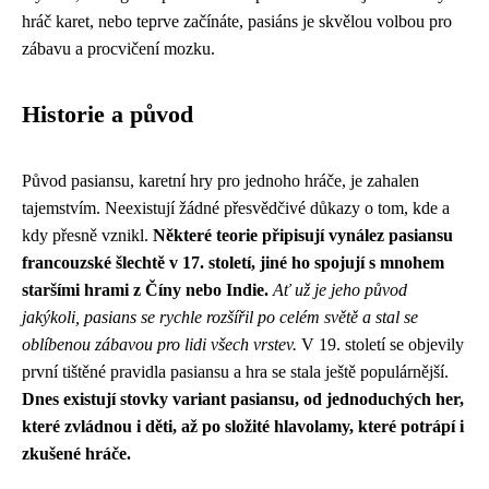
hráč karet, nebo teprve začínáte, pasiáns je skvělou volbou pro
zábavu a procvičení mozku.
Historie a původ
Původ pasiansu, karetní hry pro jednoho hráče, je zahalen
tajemstvím. Neexistují žádné přesvědčivé důkazy o tom, kde a
kdy přesně vznikl.
Některé teorie připisují vynález pasiansu
francouzské šlechtě v 17. století, jiné ho spojují s mnohem
staršími hrami z Číny nebo Indie.
Ať už je jeho původ
jakýkoli, pasians se rychle rozšířil po celém světě a stal se
oblíbenou zábavou pro lidi všech vrstev.
V 19. století se objevily
první tištěné pravidla pasiansu a hra se stala ještě populárnější.
Dnes existují stovky variant pasiansu, od jednoduchých her,
které zvládnou i děti, až po složité hlavolamy, které potrápí i
zkušené hráče.