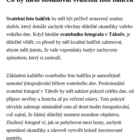
Svatební foto balíček
by měl být pečlivě sestavený soubor
služeb, který dokáže zachytit všechny důležité okamžiky vašeho
velkého dne. Když hledáte
svatebního fotografa v Táboře
, je
důležité vědět, co přesně by měl kvalitní balíček zahrnovat,
abyste měli jistotu, že vaše vzpomínky budут zachyceny
způsobem, který si zaslouží.
Základem každého svatebního foto balíčku je samozřejmě
samotné fotografování během svatebního dne
. Profesionální
svatební fotograf v Táboře by měl nabízet pokrytí celého dne, od
příprav nevěsty a ženicha až po večerní oslavy. Toto pokrytí
obvykle zahrnuje minimálně osm až deset hodin fotografování,
což zajistí, že žádný důležitý moment neunikne objektivu.
Zkušený fotograf ví, jak se pohybovat mezi hosty, zachytit
spontánní okamžiky a zároveň vytvořit krásně inscenované
portréty.