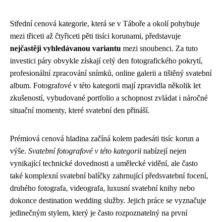
Střední cenová kategorie, která se v Táboře a okolí pohybuje
mezi třiceti až čtyřiceti pěti tisíci korunami, představuje
nejčastěji vyhledávanou variantu
mezi snoubenci. Za tuto
investici páry obvykle získají celý den fotografického pokrytí,
profesionální zpracování snímků, online galerii a tištěný svatební
album. Fotografové v této kategorii mají zpravidla několik let
zkušeností, vybudované portfolio a schopnost zvládat i náročné
situační momenty, které svatební den přináší.
Prémiová cenová hladina začíná kolem padesáti tisíc korun a
výše.
Svatební fotografové v této kategorii
nabízejí nejen
vynikající technické dovednosti a umělecké vidění, ale často
také komplexní svatební balíčky zahrnující předsvatební focení,
druhého fotografa, videografa, luxusní svatební knihy nebo
dokonce destination wedding služby. Jejich práce se vyznačuje
jedinečným stylem, který je často rozpoznatelný na první