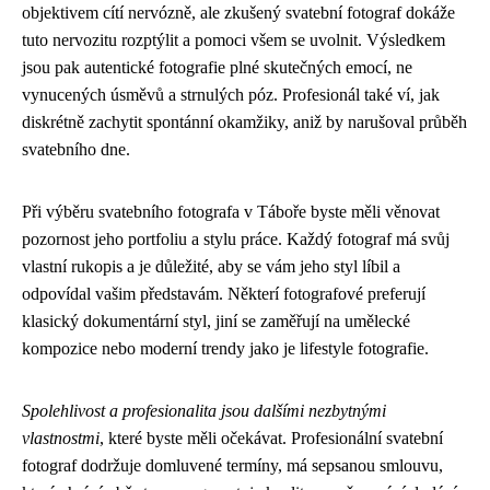
objektivem cítí nervózně, ale zkušený svatební fotograf dokáže
tuto nervozitu rozptýlit a pomoci všem se uvolnit. Výsledkem
jsou pak autentické fotografie plné skutečných emocí, ne
vynucených úsměvů a strnulých póz. Profesionál také ví, jak
diskrétně zachytit spontánní okamžiky, aniž by narušoval průběh
svatebního dne.
Při výběru svatebního fotografa v Táboře byste měli věnovat
pozornost jeho portfoliu a stylu práce. Každý fotograf má svůj
vlastní rukopis a je důležité, aby se vám jeho styl líbil a
odpovídal vašim představám. Některí fotografové preferují
klasický dokumentární styl, jiní se zaměřují na umělecké
kompozice nebo moderní trendy jako je lifestyle fotografie.
Spolehlivost a profesionalita jsou dalšími nezbytnými
vlastnostmi
, které byste měli očekávat. Profesionální svatební
fotograf dodržuje domluvené termíny, má sepsanou smlouvu,