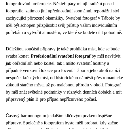
fotografování preferujete. Někteří páry milují tradiční posed
fotografie, zatímco jiní upřednostňují spontánní, reportážní styl
zachycující přirozené okamžiky. Svatební fotograf v Táboře by
měl být schopen přizpůsobit svůj přístup vašim individuálním
potřebám a vytvořit atmosféru, ve které se budete cítit pohodlně.
Důležitou součástí přípravy je také prohlídka míst, kde se bude
svatba konat.
Profesionální svatební fotograf
by měl navštívit
jak obřadní síň nebo kostel, tak i místo svatební hostiny a
případné venkovní lokace pro focení. Tábor a jeho okolí nabízí
nespočet krásných míst, od historického náměstí přes romantické
zákoutí starého města až po malebnou přírodu v okolí. Fotograf
by měl znát světelné podmínky v různých denních dobách a mít
připravený plán B pro případ nepříznivého počasí.
Časový harmonogram je dalším klíčovým prvkem úspěšné
přípravy. Společně s fotografem byste měli probrat, kdy začne