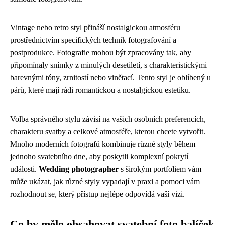
Vintage nebo retro styl přináší nostalgickou atmosféru
prostřednictvím specifických technik fotografování a
postprodukce. Fotografie mohou být zpracovány tak, aby
připomínaly snímky z minulých desetiletí, s charakteristickými
barevnými tóny, zrnitostí nebo vinětací. Tento styl je oblíbený u
párů, které mají rádi romantickou a nostalgickou estetiku.
Volba správného stylu závisí na vašich osobních preferencích,
charakteru svatby a celkové atmosféře, kterou chcete vytvořit.
Mnoho moderních fotografů kombinuje různé styly během
jednoho svatebního dne, aby poskytli komplexní pokrytí
události.
Wedding photographer
s širokým portfoliem vám
může ukázat, jak různé styly vypadají v praxi a pomoci vám
rozhodnout se, který přístup nejlépe odpovídá vaší vizi.
Co by mělo obsahovat svatební foto balíček