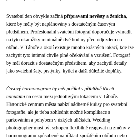
Svatební den obvykle začíná
přípravami nevěsty a ženicha
,
které by měly být naplánovány s dostatečným časovým
předstihem. Profesionální svatební fotograf doporučuje vyhradit
na tyto okamžiky minimálně dvě hodiny před odjezdem na
obřad. V Táboře a okolí existuje mnoho krásných lokací, kde lze
zachytit tyto intimní chvíle plné očekávání a vzrušení. Fotograf
by měl dorazit s dostatečným předstihem, aby zachytil detaily
jako svatební šaty, prstýnky, kytici a další důležité doplňky.
Časový harmonogram by měl počítat s přibližně třiceti
minutami
na cestu mezi jednotlivými lokacemi v Táboře.
Historické centrum města nabízí nádherné kulisy pro svatební
fotografie, ale je třeba zohlednit možné komplikace s
parkováním a pohybem v úzkých uličkách. Wedding
photographer musí být schopen flexibilně reagovat na změny v
harmonogramu způsobené například zpožděním obřadu nebo