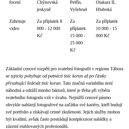
focení
Chýnovská
Petřín,
Otakara II,
jeskyně
Vyšehrad
Hluboká
Zahrnuje
Za příplatek 8
Za
Za příplatek
video
000 - 12 000
příplatek
10 000 - 15
Kč
15 000 -
000 Kč
25 000
Kč
Základní cenové rozpětí pro svatební fotografii v regionu Tábora
se
typicky pohybuje od patnácti tisíc korun až po částky
přesahující šedesát tisíc korun
. Tato značná variabilita není
náhodná a odráží mnoho faktorů, které je třeba při výběru
svatebního fotografa vzít v úvahu. Nejnižší cenové pásmo
obvykle nabízejí fotografové na začátku své kariéry, kteří budují
své portfolio a získávají cenné zkušenosti. Jejich služby mohou
být kvalitní, avšak často postrádají komplexnost nabídky a
zázemí etablovaných profesionálů.