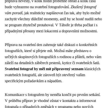
příprava nevěsty, v kolik hodin proběhne obřad a kolik času
bude vyhrazeno na svatební fotografování.
Zkušený fotograf
vám poradí
, jak realisticky naplánovat čas tak, aby bylo možné
zachytit všechny důležité momenty, aniž by se hosté nudili nebo
se program zbytečně protahoval. V Táboře je třeba počítat i s
případnými přesuny mezi lokacemi a dopravními možnostmi.
Příprava na svatební den zahrnuje také diskuzi o konkrétních
fotografiích, které si přejete mít. Možná máte představu o
určitých skupinových fotografiích s rodinou a přáteli, nebo vám
záleží na detailních záběrech prstenů, kytice či svatebních šatů.
Svatební fotograf by měl mít připravený seznam
klasických
svatebních fotografií, ale zároveň být otevřený vašim
specifickým požadavkům a nápadům.
Komunikace s fotografem by neměla končit po prvním setkání.
V průběhu příprav je vhodné zůstat v kontaktu a informovat
fotografa o případných změnách v programu nebo nových