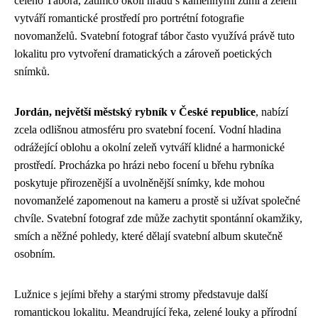
celého Tábora, zatímco okolí hradu s kamennými zdmi a zelení
vytváří romantické prostředí pro portrétní fotografie
novomanželů. Svatební fotograf tábor často využívá právě tuto
lokalitu pro vytvoření dramatických a zároveň poetických
snímků.
Jordán, největší městský rybník v České republice
, nabízí
zcela odlišnou atmosféru pro svatební focení. Vodní hladina
odrážející oblohu a okolní zeleň vytváří klidné a harmonické
prostředí. Procházka po hrázi nebo focení u břehu rybníka
poskytuje přirozenější a uvolněnější snímky, kde mohou
novomanželé zapomenout na kameru a prostě si užívat společné
chvíle. Svatební fotograf zde může zachytit spontánní okamžiky,
smích a něžné pohledy, které dělají svatební album skutečně
osobním.
Lužnice s jejími břehy a starými stromy představuje další
romantickou lokalitu. Meandrující řeka, zelené louky a přírodní