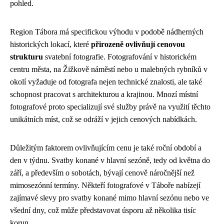
pohled.
Region Tábora má specifickou výhodu v podobě nádherných
historických lokací, které
přirozeně ovlivňují cenovou
strukturu
svatební fotografie. Fotografování v historickém
centru města, na Žižkově náměstí nebo u malebných rybníků v
okolí vyžaduje od fotografa nejen technické znalosti, ale také
schopnost pracovat s architekturou a krajinou. Mnozí místní
fotografové proto specializují své služby právě na využití těchto
unikátních míst, což se odráží v jejich cenových nabídkách.
Důležitým faktorem ovlivňujícím cenu je také roční období a
den v týdnu. Svatby konané v hlavní sezóně, tedy od května do
září, a především o sobotách, bývají cenově náročnější než
mimosezónní termíny. Někteří fotografové v Táboře nabízejí
zajímavé slevy pro svatby konané mimo hlavní sezónu nebo ve
všední dny, což může představovat úsporu až několika tisíc
korun.