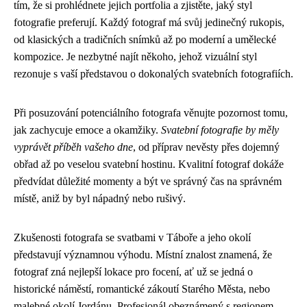
tím, že si prohlédnete jejich portfolia a zjistěte, jaký styl
fotografie preferují. Každý fotograf má svůj jedinečný rukopis,
od klasických a tradičních snímků až po moderní a umělecké
kompozice. Je nezbytné najít někoho, jehož vizuální styl
rezonuje s vaší představou o dokonalých svatebních fotografiích.
Při posuzování potenciálního fotografa věnujte pozornost tomu,
jak zachycuje emoce a okamžiky.
Svatební fotografie by měly
vyprávět příběh vašeho dne
, od příprav nevěsty přes dojemný
obřad až po veselou svatební hostinu. Kvalitní fotograf dokáže
předvídat důležité momenty a být ve správný čas na správném
místě, aniž by byl nápadný nebo rušivý.
Zkušenosti fotografa se svatbami v Táboře a jeho okolí
představují významnou výhodu. Místní znalost znamená, že
fotograf zná nejlepší lokace pro focení, ať už se jedná o
historické náměstí, romantické zákoutí Starého Města, nebo
malebné okolí Jordánu. Profesionál obeznámený s regionem