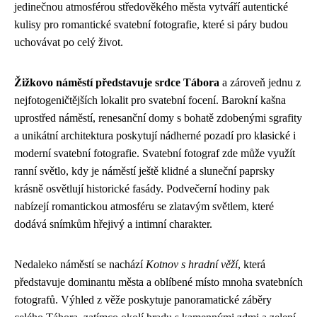
jedinečnou atmosférou středověkého města vytváří autentické
kulisy pro romantické svatební fotografie, které si páry budou
uchovávat po celý život.
Žižkovo náměstí představuje srdce Tábora
a zároveň jednu z
nejfotogeničtějších lokalit pro svatební focení. Barokní kašna
uprostřed náměstí, renesanční domy s bohatě zdobenými sgrafity
a unikátní architektura poskytují nádherné pozadí pro klasické i
moderní svatební fotografie. Svatební fotograf zde může využít
ranní světlo, kdy je náměstí ještě klidné a sluneční paprsky
krásně osvětlují historické fasády. Podvečerní hodiny pak
nabízejí romantickou atmosféru se zlatavým světlem, které
dodává snímkům hřejivý a intimní charakter.
Nedaleko náměstí se nachází
Kotnov s hradní věží
, která
představuje dominantu města a oblíbené místo mnoha svatebních
fotografů. Výhled z věže poskytuje panoramatické záběry