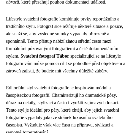
obrazů
, které přesahují pouhou dokumentaci události.
Lifestyle svatební fotografie kombinuje prvky reportážního a
tradičního stylu. Fotograf sice režíruje některé situace a pozice,
ale snaží se, aby výsledné snímky vypadaly přirozeně a
spontánně. Tento přístup nabízí zlatou střední cestu mezi
formálními pózovanými fotografiemi a čistě dokumentárním
stylem.
Svatební fotograf Tábor
specializující se na lifestyle
fotografii vám může pomoci cítit se pohodlně před objektivem a
zároveň zajistit, že budete mít všechny důležité záběry.
Editoriální styl svatební fotografie je inspirován módní a
časopiseckou fotografií. Charakterizují ho dramatické pózy,
důraz na detaily, stylizaci a často i využití zajímavých lokací.
Tento styl je ideální pro páry, které chtějí, aby jejich svatební
fotografie vypadaly jako ze stránek luxusního svatebního
časopisu. Vyžaduje však více času na přípravu, stylizaci a
samotné fotografování.