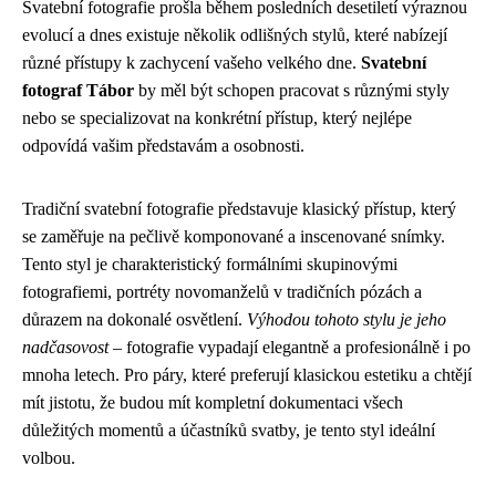
Svatební fotografie prošla během posledních desetiletí výraznou
evolucí a dnes existuje několik odlišných stylů, které nabízejí
různé přístupy k zachycení vašeho velkého dne.
Svatební
fotograf Tábor
by měl být schopen pracovat s různými styly
nebo se specializovat na konkrétní přístup, který nejlépe
odpovídá vašim představám a osobnosti.
Tradiční svatební fotografie představuje klasický přístup, který
se zaměřuje na pečlivě komponované a inscenované snímky.
Tento styl je charakteristický formálními skupinovými
fotografiemi, portréty novomanželů v tradičních pózách a
důrazem na dokonalé osvětlení.
Výhodou tohoto stylu je jeho
nadčasovost
– fotografie vypadají elegantně a profesionálně i po
mnoha letech. Pro páry, které preferují klasickou estetiku a chtějí
mít jistotu, že budou mít kompletní dokumentaci všech
důležitých momentů a účastníků svatby, je tento styl ideální
volbou.