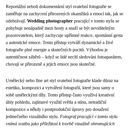
Reportážní neboli dokumentární styl svatební fotografie se
zaměřuje na zachycení přirozených okamžiků a emocí tak, jak se
odehrávají.
Wedding photographer
pracující v tomto stylu se
pohybuje nenápadně mezi hosty a snaží se být neviditelným
pozorovatelem, který zachycuje upřímné reakce, spontánní gesta
a autentické emoce. Tento přístup vytváří dynamické a živé
fotografie plné energie a skutečných pocitů. Výhodou je
autentičnost záběrů – když se lidé necítí sledováni fotoaparátem,
chovají se přirozeně a jejich emoce jsou skutečné.
Umělecký nebo fine art styl svatební fotografie klade důraz na
estetiku, kompozici a vytváření fotografií, které jsou samy o
sobě uměleckými díly. Tento přístup často využívá kreativní
úhly pohledu, zajímavé využití světla a stínu, netradiční
kompozice a někdy i postprodukční úpravy pro dosažení
jedinečného vizuálního stylu.
Fotograf pracující v tomto stylu
vnímá svatbu jako příležitost k tvorbě vizuálně ohromujících