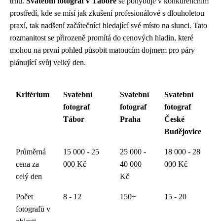
trhu.
Svatební fotograf v Táboře
se pohybuje v konkurenčním
prostředí, kde se mísí jak zkušení profesionálové s dlouholetou
praxí, tak nadšení začátečníci hledající své místo na slunci. Tato
rozmanitost se přirozeně promítá do cenových hladin, které
mohou na první pohled působit matoucím dojmem pro páry
plánující svůj velký den.
Kritérium
Svatební
Svatební
Svatební
fotograf
fotograf
fotograf
Tábor
Praha
České
Budějovice
Průměrná
15 000 - 25
25 000 -
18 000 - 28
cena za
000 Kč
40 000
000 Kč
celý den
Kč
Počet
8 - 12
150+
15 - 20
fotografů v