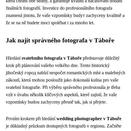
která chrání obě strany, a garantuje kvalitu a načasování dodání
finálních fotografií. Investice do profesionálního fotografa
znamená jistotu, že vaše vzpomínky budут zachyceny kvalitně a
že se na ně budete moci spoléhat i za mnoho let.
Jak najít správného fotografa v Táboře
Hledání
svatebního fotografa v Táboře
představuje důležitý
krok při plánování vašeho velkého dne. Tento historický
jihočeský город nabízí nespočet romantických míst a malebných
zákoutí, která mohou posloužit jako dokonalá kulisa pro vaše
svatební fotografie. Při výběru správného profesionála je třeba
vzít v úvahu několik klíčových aspektů, které zajistí, že vaše
vzpomínky budou zachyceny přesně tak, jak si přejete.
Prvním krokem při hledání
wedding photographer v Táboře
je důkladný průzkum dostupných fotografů v regionu. Začněte