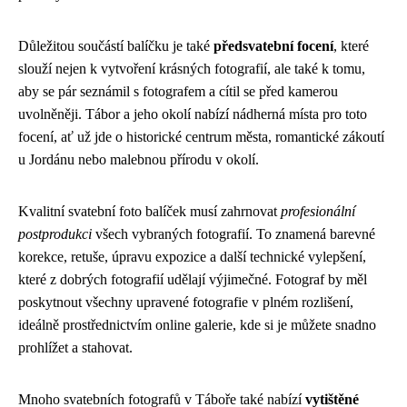
Důležitou součástí balíčku je také
předsvatební focení
, které
slouží nejen k vytvoření krásných fotografií, ale také k tomu,
aby se pár seznámil s fotografem a cítil se před kamerou
uvolněněji. Tábor a jeho okolí nabízí nádherná místa pro toto
focení, ať už jde o historické centrum města, romantické zákoutí
u Jordánu nebo malebnou přírodu v okolí.
Kvalitní svatební foto balíček musí zahrnovat
profesionální
postprodukci
všech vybraných fotografií. To znamená barevné
korekce, retuše, úpravu expozice a další technické vylepšení,
které z dobrých fotografií udělají výjimečné. Fotograf by měl
poskytnout všechny upravené fotografie v plném rozlišení,
ideálně prostřednictvím online galerie, kde si je můžete snadno
prohlížet a stahovat.
Mnoho svatebních fotografů v Táboře také nabízí
vytištěné