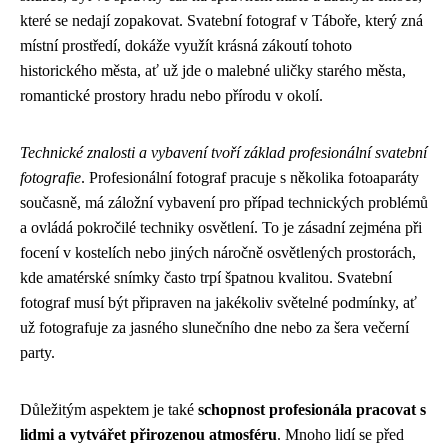
které se nedají zopakovat. Svatební fotograf v Táboře, který zná
místní prostředí, dokáže využít krásná zákoutí tohoto
historického města, ať už jde o malebné uličky starého města,
romantické prostory hradu nebo přírodu v okolí.
Technické znalosti a vybavení tvoří základ profesionální svatební
fotografie
. Profesionální fotograf pracuje s několika fotoaparáty
současně, má záložní vybavení pro případ technických problémů
a ovládá pokročilé techniky osvětlení. To je zásadní zejména při
focení v kostelích nebo jiných náročně osvětlených prostorách,
kde amatérské snímky často trpí špatnou kvalitou. Svatební
fotograf musí být připraven na jakékoliv světelné podmínky, ať
už fotografuje za jasného slunečního dne nebo za šera večerní
party.
Důležitým aspektem je také
schopnost profesionála pracovat s
lidmi a vytvářet přirozenou atmosféru
. Mnoho lidí se před