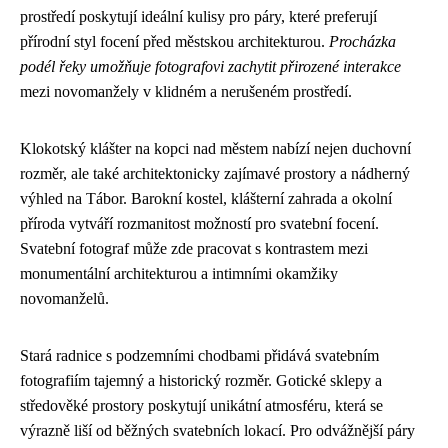
prostředí poskytují ideální kulisy pro páry, které preferují
přírodní styl focení před městskou architekturou.
Procházka
podél řeky umožňuje fotografovi zachytit přirozené interakce
mezi novomanžely v klidném a nerušeném prostředí.
Klokotský klášter na kopci nad městem nabízí nejen duchovní
rozměr, ale také architektonicky zajímavé prostory a nádherný
výhled na Tábor. Barokní kostel, klášterní zahrada a okolní
příroda vytváří rozmanitost možností pro svatební focení.
Svatební fotograf může zde pracovat s kontrastem mezi
monumentální architekturou a intimními okamžiky
novomanželů.
Stará radnice s podzemními chodbami přidává svatebním
fotografiím tajemný a historický rozměr. Gotické sklepy a
středověké prostory poskytují unikátní atmosféru, která se
výrazně liší od běžných svatebních lokací. Pro odvážnější páry