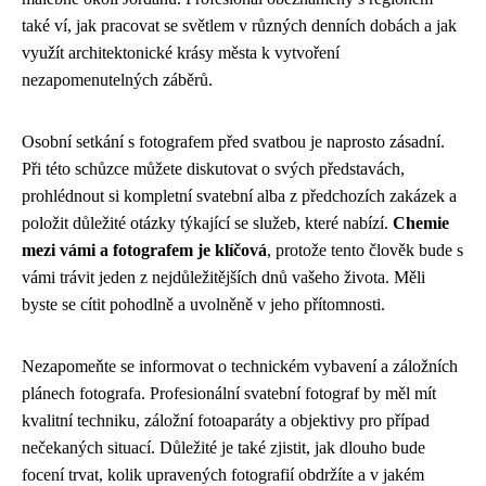
také ví, jak pracovat se světlem v různých denních dobách a jak
využít architektonické krásy města k vytvoření
nezapomenutelných záběrů.
Osobní setkání s fotografem před svatbou je naprosto zásadní.
Při této schůzce můžete diskutovat o svých představách,
prohlédnout si kompletní svatební alba z předchozích zakázek a
položit důležité otázky týkající se služeb, které nabízí.
Chemie
mezi vámi a fotografem je klíčová
, protože tento člověk bude s
vámi trávit jeden z nejdůležitějších dnů vašeho života. Měli
byste se cítit pohodlně a uvolněně v jeho přítomnosti.
Nezapomeňte se informovat o technickém vybavení a záložních
plánech fotografa. Profesionální svatební fotograf by měl mít
kvalitní techniku, záložní fotoaparáty a objektivy pro případ
nečekaných situací. Důležité je také zjistit, jak dlouho bude
focení trvat, kolik upravených fotografií obdržíte a v jakém