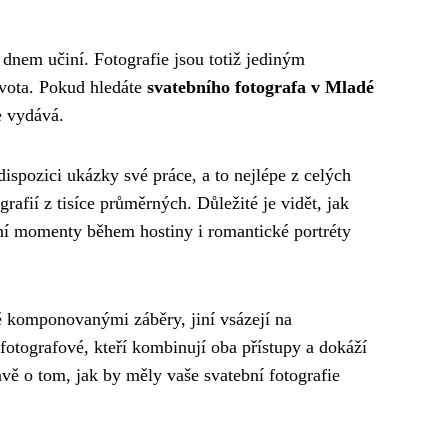
dnem učiní. Fotografie jsou totiž jediným
ivota. Pokud hledáte
svatebního fotografa v Mladé
e vydává.
ispozici ukázky své práce, a to nejlépe z celých
rafií z tisíce průměrných. Důležité je vidět, jak
nní momenty během hostiny i romantické portréty
ě komponovanými záběry, jiní vsázejí na
 fotografové, kteří kombinují oba přístupy a dokáží
avě o tom, jak by měly vaše svatební fotografie