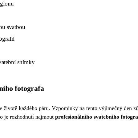
egionu
nou svatbou
ografií
vatební snímky
ního fotografa
v životě každého páru. Vzpomínky na tento výjimečný den zůst
to je rozhodnutí najmout
profesionálního svatebního fotogra