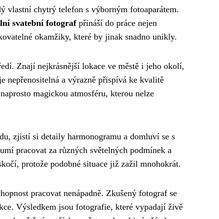
dý vlastní chytrý telefon s výborným fotoaparátem.
lní svatební fotograf
přináší do práce nejen
kovatelné okamžiky, které by jinak snadno unikly.
ředí. Znají nejkrásnější lokace ve městě i jeho okolí,
je nepřenositelná a výrazně přispívá ke kvalitě
í naprosto magickou atmosféru, kterou nelze
du, zjistí si detaily harmonogramu a domluví se s
, umí pracovat za různých světelných podmínek a
skočí, protože podobné situace již zažil mnohokrát.
schopnost pracovat nenápadně. Zkušený fotograf se
ce. Výsledkem jsou fotografie, které vypadají živě