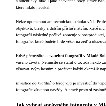
a autenticky, nikoli jako nacvičené pózy. Právě tyto
které nikdo nečekal.
Nelze opomenout ani technickou stránku věci. Profe
objektivů, blesky a dalším příslušenstvím, které m
fotografii následně pečlivě zpracuje v postprodukci
fotografie, které budete hrdě věšet na zeď a ukazo
Když přemýšlíte o
svatební fotografii v Mladé Bol
vašeho života. Nemusíte se starat o to, zda někdo z
věnovat svým hostům a prožívat každý okamžik nap
Investice do kvalitního fotografa
je investicí do vzpo
fotografie zůstanou navždy. A právě proto si zaslouž
Jak vybrat správného fotografa v Ml