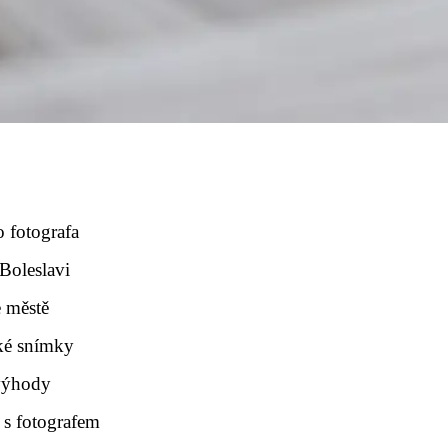
 fotografa
Boleslavi
e městě
cké snímky
 výhody
 s fotografem