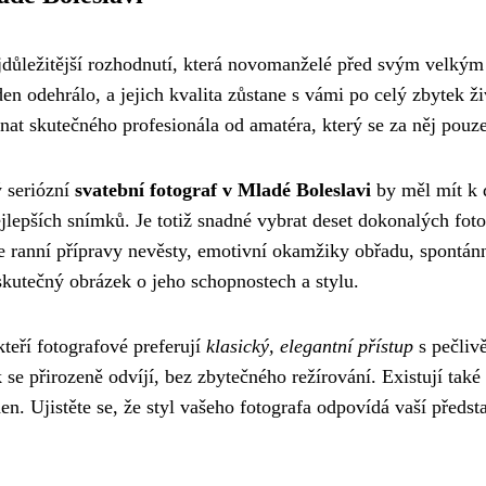
jdůležitější rozhodnutí, která novomanželé před svým velkým 
n odehrálo, a jejich kvalita zůstane s vámi po celý zbytek ž
oznat skutečného profesionála od amatéra, který se za něj pouz
ý seriózní
svatební fotograf v Mladé Boleslavi
by měl mít k d
jlepších snímků. Je totiž snadné vybrat deset dokonalých fotog
je ranní přípravy nevěsty, emotivní okamžiky obřadu, spontá
skutečný obrázek o jeho schopnostech a stylu.
teří fotografové preferují
klasický, elegantní přístup
s pečliv
 se přirozeně odvíjí, bez zbytečného režírování. Existují také
n. Ujistěte se, že styl vašeho fotografa odpovídá vaší předst