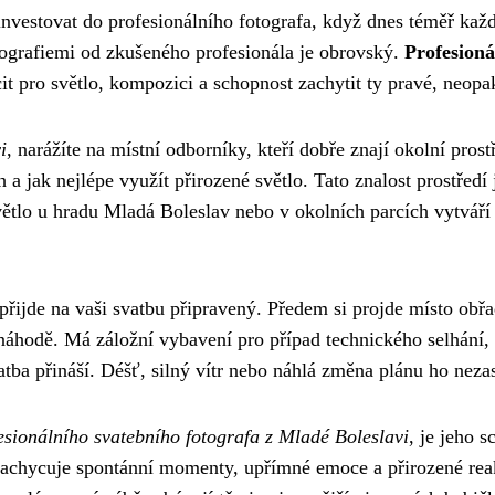
nvestovat do profesionálního fotografa, když dnes téměř kaž
ografiemi od zkušeného profesionála je obrovský.
Profesioná
it pro světlo, kompozici a schopnost zachytit ty pravé, neopa
i
, narážíte na místní odborníky, kteří dobře znají okolní prost
a jak nejlépe využít přirozené světlo. Tato znalost prostředí 
 světlo u hradu Mladá Boleslav nebo v okolních parcích vytvář
přijde na vaši svatbu připravený. Předem si projde místo obřa
náhodě. Má záložní vybavení pro případ technického selhání
atba přináší. Déšť, silný vítr nebo náhlá změna plánu ho neza
esionálního svatebního fotografa z Mladé Boleslavi
, je jeho 
zachycuje spontánní momenty, upřímné emoce a přirozené reak