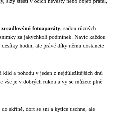
 slzy štěstí v očích nevěsty nebo objetí přátel,
 zrcadlovými fotoaparáty
, sadou různých
é snímky za jakýchkoli podmínek. Navíc každou
t desítky hodin, ale právě díky němu dostanete
í klid a pohodu v jeden z nejdůležitějších dnů
že vše je v dobrých rukou a vy se můžete plně
do skříně, dort se sní a kytice uschne, ale