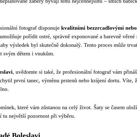
 neplánované záběry bývají těmi nejcennějšími – smích babičky,
sionální fotograf disponuje
kvalitními bezzrcadlovými nebo
u umožňuje pořídit ostré, správně exponované a barevně věrn
, aby výsledek byl skutečně dokonalý. Tento proces může trva
vat svým dětem i vnukům.
eslavi
, uvědomte si také, že profesionální fotograf vám přináš
achytil první tanec, výměnu prstenů nebo krájení dortu. Víte, 
lno.
mínek, které vám zůstanou na celý život. Šaty se časem uloží 
í tu největší pozornost při výběru.
adé Boleslavi