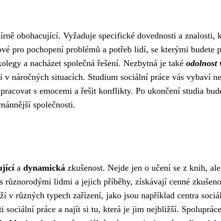
mírně obohacující. Vyžaduje specifické dovednosti a znalosti
ové pro pochopení problémů a potřeb lidí, se kterými budete 
 kolegy a nacházet společná řešení. Nezbytná je také
odolnost 
i v náročných situacích. Studium sociální práce vás vybaví ne
pracovat s emocemi a řešit konflikty. Po ukončení studia budet
umánnější společnosti.
jící
a
dynamická
zkušenost. Nejde jen o učení se z knih, al
jí s různorodými lidmi a jejich příběhy, získávají cenné zkušen
ží v různých typech zařízení, jako jsou například centra soci
i sociální práce a najít si tu, která je jim nejbližší. Spolup