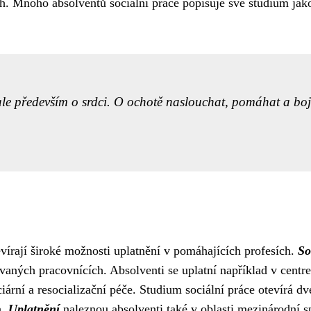
ších. Mnoho absolventů sociální práce popisuje své studium ja
ale především o srdci. O ochotě naslouchat, pomáhat a bojov
evírají široké možnosti uplatnění v pomáhajících profesích.
So
ovaných pracovnících. Absolventi se uplatní například v centr
iární a resocializační péče. Studium sociální práce otevírá dve
a.
Uplatnění
naleznou absolventi také v oblasti mezinárodní 