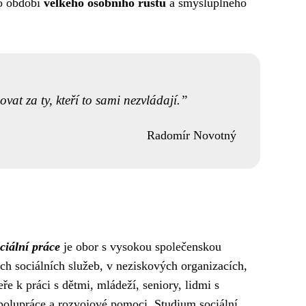
ko období
velkého osobního růstu
a smysluplného
at za ty, kteří to sami nezvládají.
Radomír Novotný
ciální práce
je obor s vysokou společenskou
ech sociálních služeb, v neziskových organizacích,
ře k práci s dětmi, mládeží, seniory, lidmi s
spolupráce a rozvojové pomoci. Studium sociální