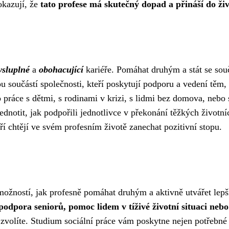
okazují, že
tato profese má skutečný dopad a přináší do živo
sluplné
a
obohacující
kariéře. Pomáhat druhým a stát se souč
u součástí společnosti, kteří poskytují podporu a vedení těm, k
 to práce s dětmi, s rodinami v krizi, s lidmi bez domova, neb
dnotit, jak podpořili jednotlivce v překonání těžkých životníc
ří chtějí ve svém profesním životě zanechat pozitivní stopu.
 možností, jak profesně pomáhat druhým a aktivně utvářet lepš
 podpora seniorů, pomoc lidem v tíživé životní situaci nebo
zvolíte. Studium sociální práce vám poskytne nejen potřebné zn