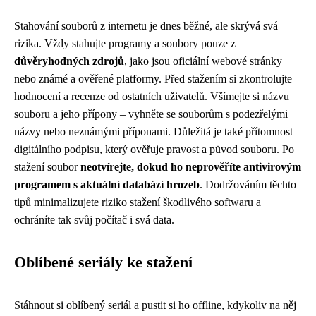
Stahování souborů z internetu je dnes běžné, ale skrývá svá
rizika. Vždy stahujte programy a soubory pouze z
důvěryhodných zdrojů
, jako jsou oficiální webové stránky
nebo známé a ověřené platformy. Před stažením si zkontrolujte
hodnocení a recenze od ostatních uživatelů. Všímejte si názvu
souboru a jeho přípony – vyhněte se souborům s podezřelými
názvy nebo neznámými příponami. Důležitá je také přítomnost
digitálního podpisu, který ověřuje pravost a původ souboru. Po
stažení soubor
neotvírejte, dokud ho neprověříte antivirovým
programem s aktuální databází hrozeb
. Dodržováním těchto
tipů minimalizujete riziko stažení škodlivého softwaru a
ochráníte tak svůj počítač i svá data.
Oblíbené seriály ke stažení
Stáhnout si oblíbený seriál a pustit si ho offline, kdykoliv na něj