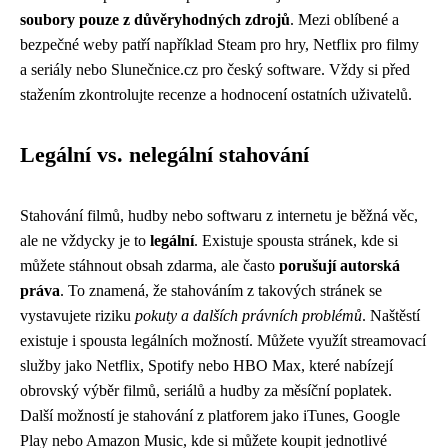
soubory pouze z důvěryhodných zdrojů
. Mezi oblíbené a
bezpečné weby patří například Steam pro hry, Netflix pro filmy
a seriály nebo Slunečnice.cz pro český software. Vždy si před
stažením zkontrolujte recenze a hodnocení ostatních uživatelů.
Legální vs. nelegální stahování
Stahování filmů, hudby nebo softwaru z internetu je běžná věc,
ale ne vždycky je to
legální
. Existuje spousta stránek, kde si
můžete stáhnout obsah zdarma, ale často
porušují autorská
práva
. To znamená, že stahováním z takových stránek se
vystavujete riziku
pokuty a dalších právních problémů
. Naštěstí
existuje i spousta legálních možností. Můžete využít streamovací
služby jako Netflix, Spotify nebo HBO Max, které nabízejí
obrovský výběr filmů, seriálů a hudby za měsíční poplatek.
Další možností je stahování z platforem jako iTunes, Google
Play nebo Amazon Music, kde si můžete koupit jednotlivé