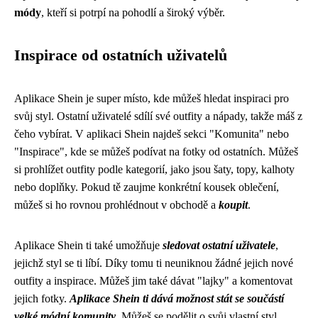
módy
, kteří si potrpí na pohodlí a široký výběr.
Inspirace od ostatních uživatelů
Aplikace Shein je super místo, kde můžeš hledat inspiraci pro
svůj styl. Ostatní uživatelé sdílí své outfity a nápady, takže máš z
čeho vybírat. V aplikaci Shein najdeš sekci "Komunita" nebo
"Inspirace", kde se můžeš podívat na fotky od ostatních. Můžeš
si prohlížet outfity podle kategorií, jako jsou šaty, topy, kalhoty
nebo doplňky. Pokud tě zaujme konkrétní kousek oblečení,
můžeš si ho rovnou prohlédnout v obchodě a
koupit
.
Aplikace Shein ti také umožňuje
sledovat ostatní uživatele
,
jejichž styl se ti líbí. Díky tomu ti neuniknou žádné jejich nové
outfity a inspirace. Můžeš jim také dávat "lajky" a komentovat
jejich fotky.
Aplikace Shein ti dává možnost stát se součástí
velké módní komunity
. Můžeš se podělit o svůj vlastní styl,