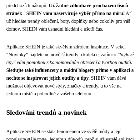
předchozích nákupů.
Už žádné zdlouhavé procházení tisíců
stránek - SHEIN vám naservíruje výběr přímo na míru!
Ať
už hledáte trendy oblečení, boty, doplňky nebo cokoliv pro váš
domov, SHEIN vám usnadní hledání a ušetří čas.
Aplikace SHEIN je také skvělým zdrojem inspirace. V sekci
"Novinky" najdete nejnovější trendy a kolekce, zatímco
"Stylové
tipy" vám pomohou s kombinováním oblečení a tvorbou outfitů.
Sledujte také influencery a módní blogery přímo v aplikaci a
nechte se inspirovat jejich outfity a tipy.
SHEIN vám dává
možnost objevovat nové styly, značky a trendy, a to vše na
jednom místě a pohodlně z vašeho telefonu.
Sledování trendů a novinek
Aplikace SHEIN se stala fenoménem ve světě módy a její
popularita stále roste. Jedním z důvodů, proč si uživatelé aplikaci