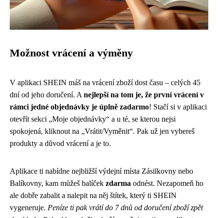
Možnost vrácení a výměny
V aplikaci SHEIN máš na vrácení zboží dost času – celých 45
dní od jeho doručení. A
nejlepší na tom je, že první vrácení v
rámci jedné objednávky je úplně zadarmo
! Stačí si v aplikaci
otevřít sekci „Moje objednávky“ a u té, se kterou nejsi
spokojená, kliknout na „Vrátit/Vyměnit“. Pak už jen vybereš
produkty a důvod vrácení a je to.
Aplikace ti nabídne nejbližší výdejní místa Zásilkovny nebo
Balíkovny, kam můžeš balíček
zdarma
odnést. Nezapomeň ho
ale dobře zabalit a nalepit na něj štítek, který ti SHEIN
vygeneruje.
Peníze ti pak vrátí do 7 dnů od doručení zboží zpět