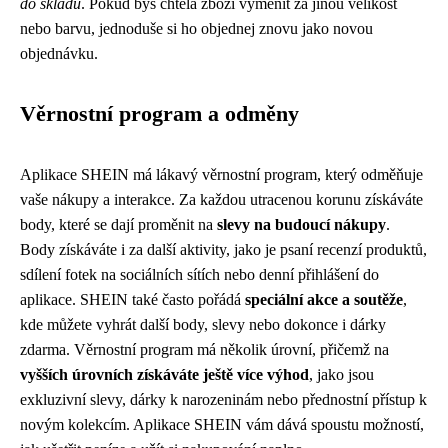
do skladu
. Pokud bys chtěla zboží vyměnit za jinou velikost
nebo barvu, jednoduše si ho objednej znovu jako novou
objednávku.
Věrnostní program a odměny
Aplikace SHEIN má lákavý věrnostní program, který odměňuje
vaše nákupy a interakce. Za každou utracenou korunu získáváte
body, které se dají proměnit na
slevy na budoucí nákupy
.
Body získáváte i za další aktivity, jako je psaní recenzí produktů,
sdílení fotek na sociálních sítích nebo denní přihlášení do
aplikace. SHEIN také často pořádá
speciální akce a soutěže
,
kde můžete vyhrát další body, slevy nebo dokonce i dárky
zdarma. Věrnostní program má několik úrovní, přičemž na
vyšších úrovních získáváte ještě více výhod
, jako jsou
exkluzivní slevy, dárky k narozeninám nebo přednostní přístup k
novým kolekcím. Aplikace SHEIN vám dává spoustu možností,