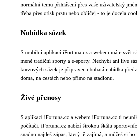
normální temu přihlášení přes vaše uživatelský jméno a
třeba přes otisk prstu nebo obličej - to je docela coo
Nabídka sázek
S mobilní aplikací iFortuna.cz a webem máte svět sáz
méně tradiční sporty a e-sporty. Nechybí ani live s
kurzových sázek je připravena bohatá nabídka předz
doma, na cestách nebo přímo na stadionu.
Živé přenosy
S aplikací iFortuna.cz a webem iFortuna.cz ti neuni
počítači. iFortuna.cz nabízí širokou škálu sportovní
snadno najdeš zápas, který tě zajímá, a můžeš si ho