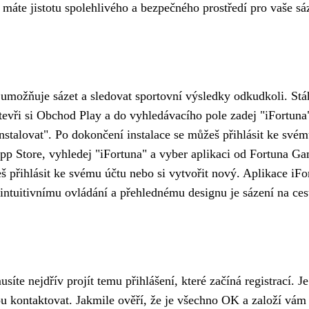
 máte jistotu spolehlivého a bezpečného prostředí pro vaše sá
ti umožňuje sázet a sledovat sportovní výsledky odkudkoli. S
evři si Obchod Play a do vyhledávacího pole zadej "iFortuna
Instalovat". Po dokončení instalace se můžeš přihlásit ke svém
pp Store, vyhledej "iFortuna" a vyber aplikaci od Fortuna Gam
žeš přihlásit ke svému účtu nebo si vytvořit nový. Aplikace i
y intuitivnímu ovládání a přehlednému designu je sázení na ce
usíte nejdřív projít
temu přihlášení
, které začíná registrací. 
ou kontaktovat. Jakmile ověří, že je všechno OK a založí vám ú