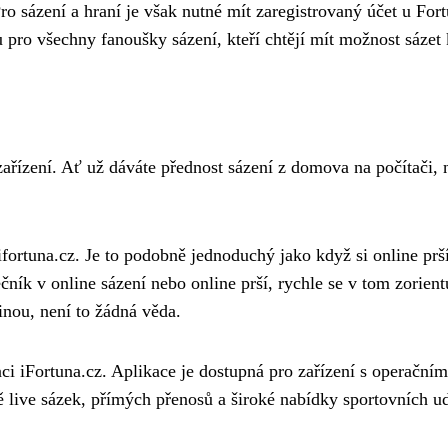
Pro sázení a hraní je však nutné mít zaregistrovaný účet u Fo
u pro všechny fanoušky sázení, kteří chtějí mít možnost sázet
zařízení. Ať už dáváte přednost sázení z domova na počítači, 
ifortuna.cz. Je to podobně jednoduchý jako když si
online prš
čník v online sázení nebo online prší, rychle se v tom zorientu
inou, není to žádná věda.
kaci iFortuna.cz. Aplikace je dostupná pro zařízení s operač
ě live sázek, přímých přenosů a široké nabídky sportovních ud