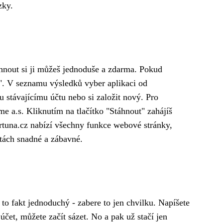
zky.
táhnout si ji můžeš jednoduše a zdarma. Pokud
". V seznamu výsledků vyber aplikaci od
u stávajícímu účtu nebo si založit nový. Pro
e a.s. Kliknutím na tlačítko "Stáhnout" zahájíš
Fortuna.cz nabízí všechny funkce webové stránky,
stách snadné a zábavné.
Je to fakt jednoduchý - zabere to jen chvilku. Napíšete
čet, můžete začít sázet. No a pak už stačí jen