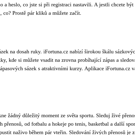
 heslo, co jste si při registraci nastavili. A jestli chcete bý
l, co? Prostě pár kliků a můžete začít.
ek na dosah ruky. iFortuna.cz nabízí širokou škálu sázkových 
ázky, kde si můžete vsadit na zrovna probíhající zápas a sledo
ápasových sázek s atraktivními kurzy. Aplikace iFortuna.cz v
kne žádný důležitý moment ze světa sportu. Sleduj živé přeno
ch přenosů, od fotbalu a hokeje po tenis, basketbal a další sp
 pustit naživo během pár vteřin. Sledování živých přenosů je 