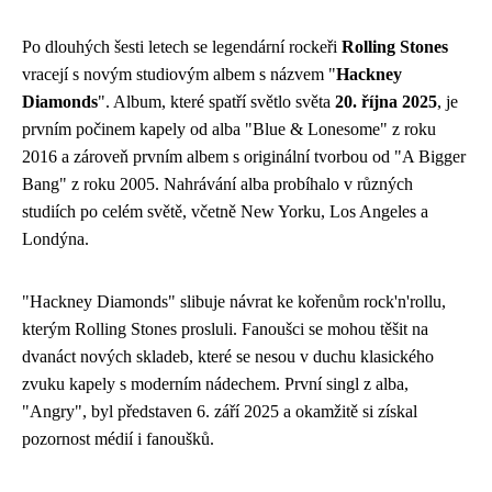
Po dlouhých šesti letech se legendární rockeři
Rolling Stones
vracejí s novým studiovým albem s názvem "
Hackney
Diamonds
". Album, které spatří světlo světa
20. října 2025
, je
prvním počinem kapely od alba "Blue & Lonesome" z roku
2016 a zároveň prvním albem s originální tvorbou od "A Bigger
Bang" z roku 2005. Nahrávání alba probíhalo v různých
studiích po celém světě, včetně New Yorku, Los Angeles a
Londýna.
"Hackney Diamonds" slibuje návrat ke kořenům rock'n'rollu,
kterým Rolling Stones prosluli. Fanoušci se mohou těšit na
dvanáct nových skladeb, které se nesou v duchu klasického
zvuku kapely s moderním nádechem. První singl z alba,
"Angry", byl představen 6. září 2025 a okamžitě si získal
pozornost médií i fanoušků.