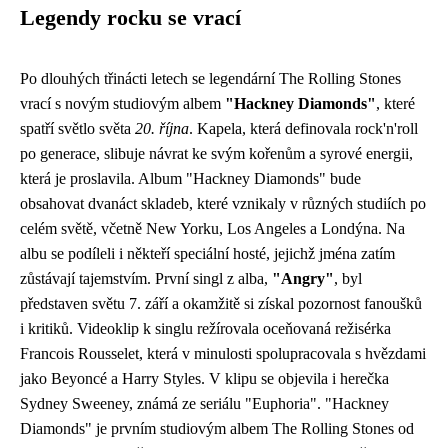
Legendy rocku se vrací
Po dlouhých třinácti letech se legendární The Rolling Stones
vrací s novým studiovým albem
"Hackney Diamonds"
, které
spatří světlo světa
20. října
. Kapela, která definovala rock'n'roll
po generace, slibuje návrat ke svým kořenům a syrové energii,
která je proslavila. Album "Hackney Diamonds" bude
obsahovat dvanáct skladeb, které vznikaly v různých studiích po
celém světě, včetně New Yorku, Los Angeles a Londýna. Na
albu se podíleli i někteří speciální hosté, jejichž jména zatím
zůstávají tajemstvím. První singl z alba,
"Angry"
, byl
představen světu 7. září a okamžitě si získal pozornost fanoušků
i kritiků. Videoklip k singlu režírovala oceňovaná režisérka
Francois Rousselet, která v minulosti spolupracovala s hvězdami
jako Beyoncé a Harry Styles. V klipu se objevila i herečka
Sydney Sweeney, známá ze seriálu "Euphoria". "Hackney
Diamonds" je prvním studiovým albem The Rolling Stones od