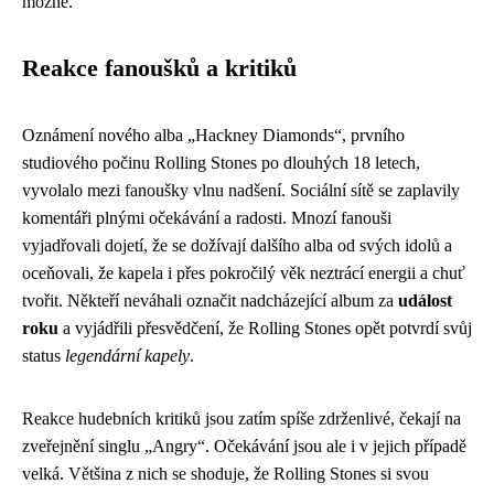
možné.
Reakce fanoušků a kritiků
Oznámení nového alba „Hackney Diamonds“, prvního
studiového počinu Rolling Stones po dlouhých 18 letech,
vyvolalo mezi fanoušky vlnu nadšení. Sociální sítě se zaplavily
komentáři plnými očekávání a radosti. Mnozí fanouši
vyjadřovali dojetí, že se dožívají dalšího alba od svých idolů a
oceňovali, že kapela i přes pokročilý věk neztrácí energii a chuť
tvořit. Někteří neváhali označit nadcházející album za
událost
roku
a vyjádřili přesvědčení, že Rolling Stones opět potvrdí svůj
status
legendární kapely
.
Reakce hudebních kritiků jsou zatím spíše zdrženlivé, čekají na
zveřejnění singlu „Angry“. Očekávání jsou ale i v jejich případě
velká. Většina z nich se shoduje, že Rolling Stones si svou