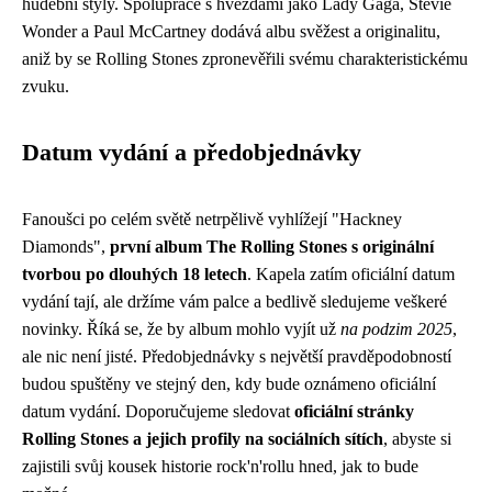
hudební styly. Spolupráce s hvězdami jako Lady Gaga, Stevie
Wonder a Paul McCartney dodává albu svěžest a originalitu,
aniž by se Rolling Stones zpronevěřili svému charakteristickému
zvuku.
Datum vydání a předobjednávky
Fanoušci po celém světě netrpělivě vyhlížejí "Hackney
Diamonds",
první album The Rolling Stones s originální
tvorbou po dlouhých 18 letech
. Kapela zatím oficiální datum
vydání tají, ale držíme vám palce a bedlivě sledujeme veškeré
novinky. Říká se, že by album mohlo vyjít už
na podzim 2025
,
ale nic není jisté. Předobjednávky s největší pravděpodobností
budou spuštěny ve stejný den, kdy bude oznámeno oficiální
datum vydání. Doporučujeme sledovat
oficiální stránky
Rolling Stones a jejich profily na sociálních sítích
, abyste si
zajistili svůj kousek historie rock'n'rollu hned, jak to bude