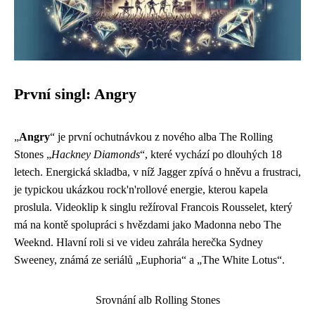
První singl: Angry
„
Angry
“ je první ochutnávkou z nového alba The Rolling
Stones „
Hackney Diamonds
“, které vychází po dlouhých 18
letech. Energická skladba, v níž Jagger zpívá o hněvu a frustraci,
je typickou ukázkou rock'n'rollové energie, kterou kapela
proslula. Videoklip k singlu režíroval Francois Rousselet, který
má na kontě spolupráci s hvězdami jako Madonna nebo The
Weeknd. Hlavní roli si ve videu zahrála herečka Sydney
Sweeney, známá ze seriálů „Euphoria“ a „The White Lotus“.
Srovnání alb Rolling Stones