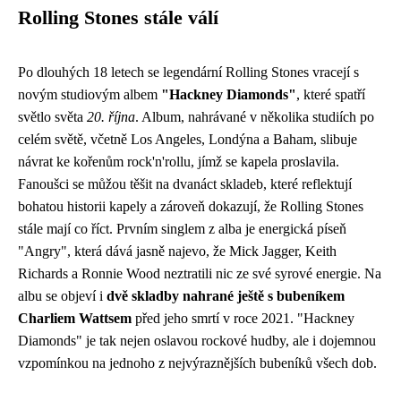
Rolling Stones stále válí
Po dlouhých 18 letech se legendární Rolling Stones vracejí s
novým studiovým albem
"Hackney Diamonds"
, které spatří
světlo světa
20. října
. Album, nahrávané v několika studiích po
celém světě, včetně Los Angeles, Londýna a Baham, slibuje
návrat ke kořenům rock'n'rollu, jímž se kapela proslavila.
Fanoušci se můžou těšit na dvanáct skladeb, které reflektují
bohatou historii kapely a zároveň dokazují, že Rolling Stones
stále mají co říct. Prvním singlem z alba je energická píseň
"Angry", která dává jasně najevo, že Mick Jagger, Keith
Richards a Ronnie Wood neztratili nic ze své syrové energie. Na
albu se objeví i
dvě skladby nahrané ještě s bubeníkem
Charliem Wattsem
před jeho smrtí v roce 2021. "Hackney
Diamonds" je tak nejen oslavou rockové hudby, ale i dojemnou
vzpomínkou na jednoho z nejvýraznějších bubeníků všech dob.