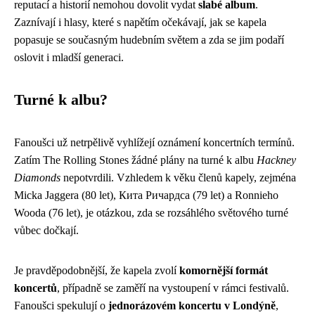
reputací a historií nemohou dovolit vydat
slabé album
.
Zaznívají i hlasy, které s napětím očekávají, jak se kapela
popasuje se současným hudebním světem a zda se jim podaří
oslovit i mladší generaci.
Turné k albu?
Fanoušci už netrpělivě vyhlížejí oznámení koncertních termínů.
Zatím The Rolling Stones žádné plány na turné k albu
Hackney
Diamonds
nepotvrdili. Vzhledem k věku členů kapely, zejména
Micka Jaggera (80 let), Кита Ричардса (79 let) a Ronnieho
Wooda (76 let), je otázkou, zda se rozsáhlého světového turné
vůbec dočkají.
Je pravděpodobnější, že kapela zvolí
komornější formát
koncertů
, případně se zaměří na vystoupení v rámci festivalů.
Fanoušci spekulují o
jednorázovém koncertu v Londýně
,