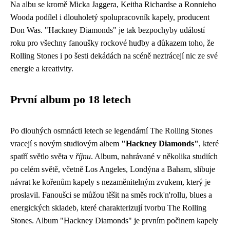
Na albu se kromě Micka Jaggera, Keitha Richardse a Ronnieho
Wooda podílel i dlouholetý spolupracovník kapely, producent
Don Was. "Hackney Diamonds" je tak bezpochyby událostí
roku pro všechny fanoušky rockové hudby a důkazem toho, že
Rolling Stones i po šesti dekádách na scéně neztrácejí nic ze své
energie a kreativity.
První album po 18 letech
Po dlouhých osmnácti letech se legendární The Rolling Stones
vracejí s novým studiovým albem
"Hackney Diamonds"
, které
spatří světlo světa v
říjnu
. Album, nahrávané v několika studiích
po celém světě, včetně Los Angeles, Londýna a Baham, slibuje
návrat ke kořenům kapely s nezaměnitelným zvukem, který je
proslavil. Fanoušci se můžou těšit na směs rock'n'rollu, blues a
energických skladeb, které charakterizují tvorbu The Rolling
Stones. Album "Hackney Diamonds" je prvním počinem kapely