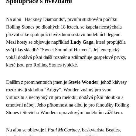
Spolupráce s hvězdami
Na albu "Hackney Diamonds", prvním studiovém počítku
Rolling Stones po dlouhých 18 letech, se kapela neostýchala
přizvat si ke spolupráci hvězdnou sestavu hudebních legend.
Mezi hosty se objevuje například
Lady Gaga
, která propůjčila
svůj hlas skladbě "Sweet Sound of Heaven". Její energický
vokál dodává písni další rozměr a zdůrazňuje gospelové prvky,
které jsou pro Rolling Stones typické.
Dalším z prominentních jmen je
Stevie Wonder
, jehož klávesy
rozeznívají skladbu "Angry". Wonder, známý pro svou
virtuozitu a nechybný cit pro melodii, dodává písni hloubku a
emotivní náboj. Jeho přítomnost na albu je pro fanoušky Rolling
Stones i Stevieho Wondera opravdovým hudebním zážitkem.
Na albu se objevuje i
Paul McCartney
, baskytarista Beatles,