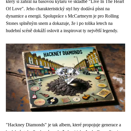
který si zahrál na basovou kytaru ve skladbě "Live In The Heart
Of Love". Jeho charakteristický styl hry dodává písni na
dynamice a energii. Spolupráce s McCartneym je pro Rolling
Stones splněným snem a dokazuje, že i po tolika letech na
hudební scéně dokáží oslovit a inspirovat ty největší legendy.
"Hackney Diamonds" je tak albem, které propojuje generace a