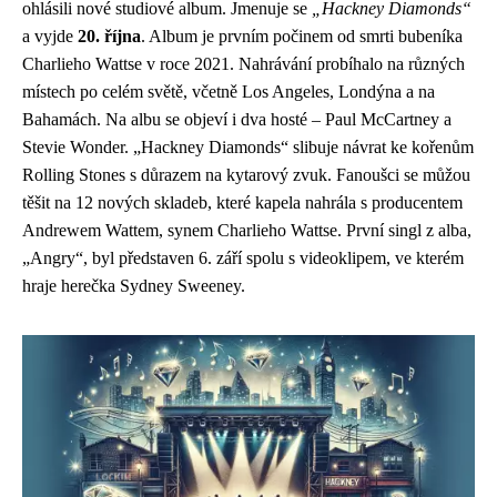
ohlásili nové studiové album. Jmenuje se
„Hackney Diamonds“
a vyjde
20. října
. Album je prvním počinem od smrti bubeníka
Charlieho Wattse v roce 2021. Nahrávání probíhalo na různých
místech po celém světě, včetně Los Angeles, Londýna a na
Bahamách. Na albu se objeví i dva hosté – Paul McCartney a
Stevie Wonder. „Hackney Diamonds“ slibuje návrat ke kořenům
Rolling Stones s důrazem na kytarový zvuk. Fanoušci se můžou
těšit na 12 nových skladeb, které kapela nahrála s producentem
Andrewem Wattem, synem Charlieho Wattse. První singl z alba,
„Angry“, byl představen 6. září spolu s videoklipem, ve kterém
hraje herečka Sydney Sweeney.