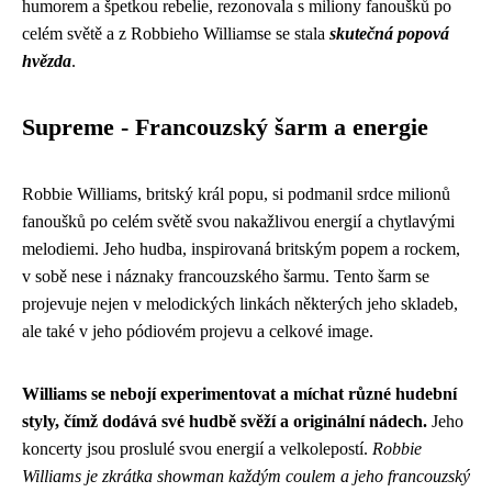
humorem a špetkou rebelie, rezonovala s miliony fanoušků po
celém světě a z Robbieho Williamse se stala
skutečná popová
hvězda
.
Supreme - Francouzský šarm a energie
Robbie Williams, britský král popu, si podmanil srdce milionů
fanoušků po celém světě svou nakažlivou energií a chytlavými
melodiemi. Jeho hudba, inspirovaná britským popem a rockem,
v sobě nese i náznaky francouzského šarmu. Tento šarm se
projevuje nejen v melodických linkách některých jeho skladeb,
ale také v jeho pódiovém projevu a celkové image.
Williams se nebojí experimentovat a míchat různé hudební
styly, čímž dodává své hudbě svěží a originální nádech.
Jeho
koncerty jsou proslulé svou energií a velkolepostí.
Robbie
Williams je zkrátka showman každým coulem a jeho francouzský