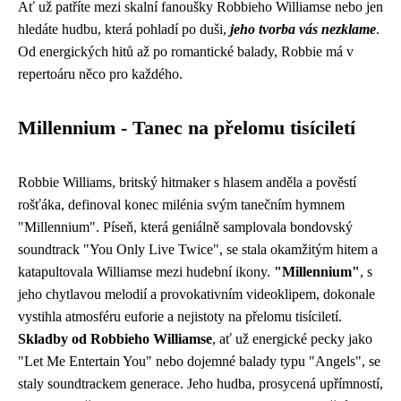
Ať už patříte mezi skalní fanoušky Robbieho Williamse nebo jen
hledáte hudbu, která pohladí po duši,
jeho tvorba vás nezklame
.
Od energických hitů až po romantické balady, Robbie má v
repertoáru něco pro každého.
Millennium - Tanec na přelomu tisíciletí
Robbie Williams, britský hitmaker s hlasem anděla a pověstí
rošťáka, definoval konec milénia svým tanečním hymnem
"Millennium". Píseň, která geniálně samplovala bondovský
soundtrack "You Only Live Twice", se stala okamžitým hitem a
katapultovala Williamse mezi hudební ikony.
"Millennium"
, s
jeho chytlavou melodií a provokativním videoklipem, dokonale
vystihla atmosféru euforie a nejistoty na přelomu tisíciletí.
Skladby od Robbieho Williamse
, ať už energické pecky jako
"Let Me Entertain You" nebo dojemné balady typu "Angels", se
staly soundtrackem generace. Jeho hudba, prosycená upřímností,