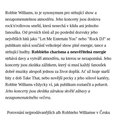
Robbie Williams, to je synonymum pro strhující show a
nezapomenutelnou atmosféru. Jeho koncerty jsou doslova
rock'n'rollovou smrští, která nenechá v klidu ani jednoho
fanouška. Od prvních tónů až po poslední dozvuky jeho
největších hitů jako "Let Me Entertain You" nebo "Rock DJ" se
publikum stává součástí velkolepé show plné energie, tance a
strhující hudby.
Robbieho charisma a neuvěřitelná energie
strhává davy a vytváří atmosféru, na kterou se nezapomíná. Jeho
koncerty jsou zkrátka zážitkem, který si musí každý fanoušek
dobré muziky alespoň jednou za život dopřát. Ať už hraje starší
hity z dob Take That, nebo novější pecky z jeho sólové kariéry,
Robbie Williams vždycky ví, jak publikum roztančit a pobavit.
Jeho koncerty jsou zkrátka zárukou skvělé zábavy a
nezapomenutelného večera.
Porovnání nejprodávanějších alb Robbieho Williamse v Česku