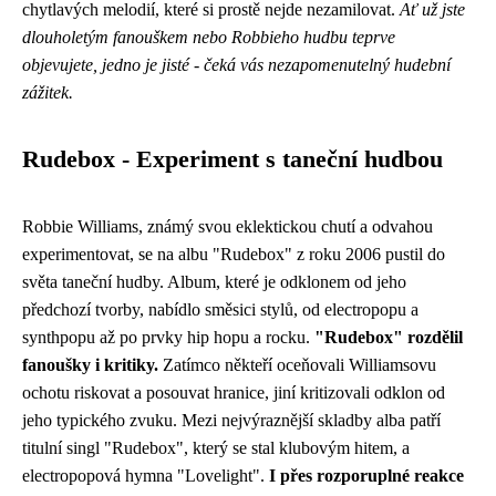
chytlavých melodií, které si prostě nejde nezamilovat.
Ať už jste
dlouholetým fanouškem nebo Robbieho hudbu teprve
objevujete, jedno je jisté - čeká vás nezapomenutelný hudební
zážitek.
Rudebox - Experiment s taneční hudbou
Robbie Williams, známý svou eklektickou chutí a odvahou
experimentovat, se na albu "Rudebox" z roku 2006 pustil do
světa taneční hudby. Album, které je odklonem od jeho
předchozí tvorby, nabídlo směsici stylů, od electropopu a
synthpopu až po prvky hip hopu a rocku.
"Rudebox" rozdělil
fanoušky i kritiky.
Zatímco někteří oceňovali Williamsovu
ochotu riskovat a posouvat hranice, jiní kritizovali odklon od
jeho typického zvuku. Mezi nejvýraznější skladby alba patří
titulní singl "Rudebox", který se stal klubovým hitem, a
electropopová hymna "Lovelight".
I přes rozporuplné reakce