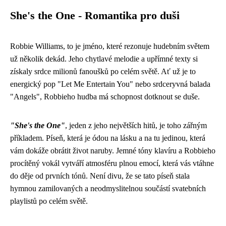
She's the One - Romantika pro duši
Robbie Williams, to je jméno, které rezonuje hudebním světem
už několik dekád. Jeho chytlavé melodie a upřímné texty si
získaly srdce milionů fanoušků po celém světě. Ať už je to
energický pop "Let Me Entertain You" nebo srdceryvná balada
"Angels", Robbieho hudba má schopnost dotknout se duše.
"She's the One"
, jeden z jeho největších hitů, je toho zářným
příkladem. Píseň, která je ódou na lásku a na tu jedinou, která
vám dokáže obrátit život naruby. Jemné tóny klavíru a Robbieho
procítěný vokál vytváří atmosféru plnou emocí, která vás vtáhne
do děje od prvních tónů. Není divu, že se tato píseň stala
hymnou zamilovaných a neodmyslitelnou součástí svatebních
playlistů po celém světě.