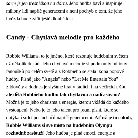
šarm je jen třešničkou na dortu.
Jeho hudba baví a inspiruje
miliony lidí napříč generacemi a není pochyb o tom, že jeho
hvězda bude zářit ještě dlouhá léta.
Candy - Chytlavá melodie pro každého
Robbie Williams, to je jméno, které rezonuje hudebním světem
už několik dekád. Jeho chytlavé melodie si podmanily miliony
fanoušků po celém světě a z Robbieho se stala ikona popové
hudby. Písně jako "Angels" nebo "Let Me Entertain You"
zlidověly a dodnes je slyšíme hrát v rádiích i na večírcích.
Co
ale dělá Robbieho hudbu tak chytlavou a nadčasovou?
Možná je to jeho charisma a energie, kterou vkládá do každého
vystoupení. Nebo je to jeho talent pro psaní písní, které se
dotýkají srdcí posluchačů napříč generacemi.
Ať už je to cokoli,
Robbie Williams si své místo na hudebním Olympu
rozhodně zaslouží.
Jeho hudba je plná emocí, energie a