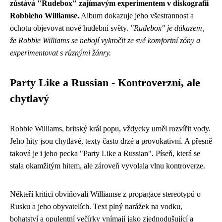
zůstává "Rudebox" zajímavým experimentem v diskografii
Robbieho Williamse.
Album dokazuje jeho všestrannost a
ochotu objevovat nové hudební světy.
"Rudebox" je důkazem,
že Robbie Williams se nebojí vykročit ze své komfortní zóny a
experimentovat s různými žánry.
Party Like a Russian - Kontroverzní, ale
chytlavý
Robbie Williams, britský král popu, vždycky uměl rozvířit vody.
Jeho hity jsou chytlavé, texty často drzé a provokativní. A přesně
taková je i jeho pecka "Party Like a Russian". Píseň, která se
stala okamžitým hitem, ale zároveň vyvolala vlnu kontroverze.
Někteří kritici obviňovali Williamse z propagace stereotypů o
Rusku a jeho obyvatelích. Text plný narážek na vodku,
bohatství a opulentní večírky vnímají jako zjednodušující a