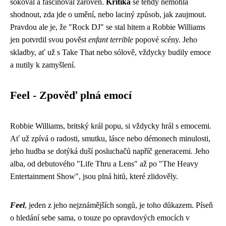
šokoval a fascinoval zároveň.
Kritika
se tehdy nemohla
shodnout, zda jde o umění, nebo laciný způsob, jak zaujmout.
Pravdou ale je, že "Rock DJ" se stal hitem a Robbie Williams
jen potvrdil svou pověst
enfant terrible
popové scény. Jeho
skladby, ať už s Take That nebo sólově, vždycky budily emoce
a nutily k zamyšlení.
Feel - Zpověď plná emocí
Robbie Williams, britský král popu, si vždycky hrál s emocemi.
Ať už zpívá o radosti, smutku, lásce nebo démonech minulosti,
jeho hudba se dotýká duší posluchačů napříč generacemi. Jeho
alba, od debutového "Life Thru a Lens" až po "The Heavy
Entertainment Show", jsou plná hitů, které zlidověly.
Feel
, jeden z jeho nejznámějších songů, je toho důkazem. Píseň
o hledání sebe sama, o touze po opravdových emocích v