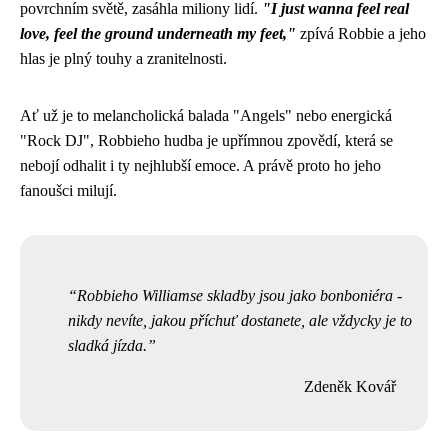
povrchním světě, zasáhla miliony lidí.
"I just wanna feel real
love, feel the ground underneath my feet,"
zpívá Robbie a jeho
hlas je plný touhy a zranitelnosti.
Ať už je to melancholická balada "Angels" nebo energická
"Rock DJ", Robbieho hudba je upřímnou zpovědí, která se
nebojí odhalit i ty nejhlubší emoce. A právě proto ho jeho
fanoušci milují.
Robbieho Williamse skladby jsou jako bonboniéra -
nikdy nevíte, jakou příchuť dostanete, ale vždycky je to
sladká jízda.
Zdeněk Kovář