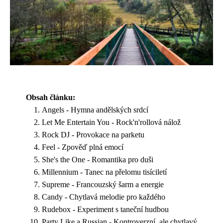
Obsah článku:
Angels - Hymna andělských srdcí
Let Me Entertain You - Rock'n'rollová nálož
Rock DJ - Provokace na parketu
Feel - Zpověď plná emocí
She's the One - Romantika pro duši
Millennium - Tanec na přelomu tisíciletí
Supreme - Francouzský šarm a energie
Candy - Chytlavá melodie pro každého
Rudebox - Experiment s taneční hudbou
Party Like a Russian - Kontroverzní, ale chytlavý