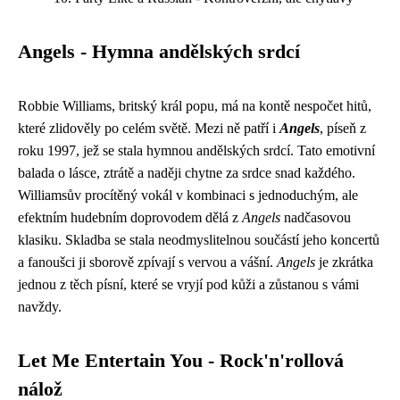
Angels - Hymna andělských srdcí
Robbie Williams, britský král popu, má na kontě nespočet hitů,
které zlidověly po celém světě. Mezi ně patří i
Angels
, píseň z
roku 1997, jež se stala hymnou andělských srdcí. Tato emotivní
balada o lásce, ztrátě a naději chytne za srdce snad každého.
Williamsův procítěný vokál v kombinaci s jednoduchým, ale
efektním hudebním doprovodem dělá z
Angels
nadčasovou
klasiku. Skladba se stala neodmyslitelnou součástí jeho koncertů
a fanoušci ji sborově zpívají s vervou a vášní.
Angels
je zkrátka
jednou z těch písní, které se vryjí pod kůži a zůstanou s vámi
navždy.
Let Me Entertain You - Rock'n'rollová
nálož