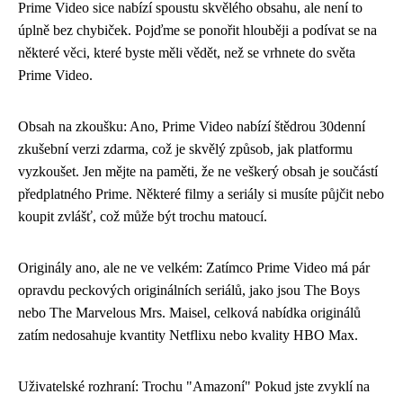
Prime Video sice nabízí spoustu skvělého obsahu, ale není to
úplně bez chybiček. Pojďme se ponořit hlouběji a podívat se na
některé věci, které byste měli vědět, než se vrhnete do světa
Prime Video.
Obsah na zkoušku: Ano, Prime Video nabízí štědrou 30denní
zkušební verzi zdarma, což je skvělý způsob, jak platformu
vyzkoušet. Jen mějte na paměti, že ne veškerý obsah je součástí
předplatného Prime. Některé filmy a seriály si musíte půjčit nebo
koupit zvlášť, což může být trochu matoucí.
Originály ano, ale ne ve velkém: Zatímco Prime Video má pár
opravdu peckových originálních seriálů, jako jsou The Boys
nebo The Marvelous Mrs. Maisel, celková nabídka originálů
zatím nedosahuje kvantity Netflixu nebo kvality HBO Max.
Uživatelské rozhraní: Trochu "Amazoní" Pokud jste zvyklí na