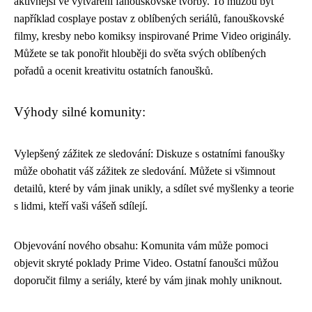
aktivnější ve vytváření fanouškovské tvorby. To můžou být
například cosplaye postav z oblíbených seriálů, fanouškovské
filmy, kresby nebo komiksy inspirované Prime Video originály.
Můžete se tak ponořit hlouběji do světa svých oblíbených
pořadů a ocenit kreativitu ostatních fanoušků.
Výhody silné komunity:
Vylepšený zážitek ze sledování: Diskuze s ostatními fanoušky
může obohatit váš zážitek ze sledování. Můžete si všimnout
detailů, které by vám jinak unikly, a sdílet své myšlenky a teorie
s lidmi, kteří vaši vášeň sdílejí.
Objevování nového obsahu: Komunita vám může pomoci
objevit skryté poklady Prime Video. Ostatní fanoušci můžou
doporučit filmy a seriály, které by vám jinak mohly uniknout.