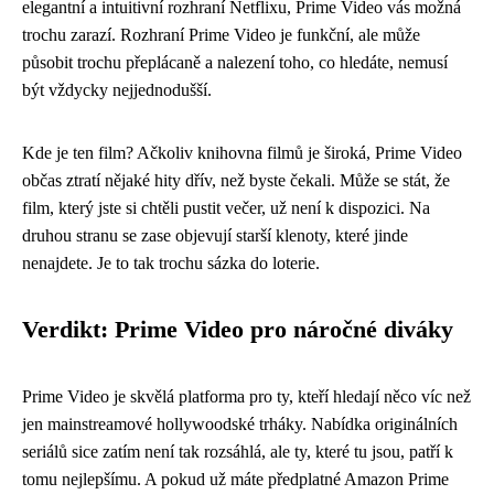
elegantní a intuitivní rozhraní Netflixu, Prime Video vás možná
trochu zarazí. Rozhraní Prime Video je funkční, ale může
působit trochu přeplácaně a nalezení toho, co hledáte, nemusí
být vždycky nejjednodušší.
Kde je ten film? Ačkoliv knihovna filmů je široká, Prime Video
občas ztratí nějaké hity dřív, než byste čekali. Může se stát, že
film, který jste si chtěli pustit večer, už není k dispozici. Na
druhou stranu se zase objevují starší klenoty, které jinde
nenajdete. Je to tak trochu sázka do loterie.
Verdikt: Prime Video pro náročné diváky
Prime Video je skvělá platforma pro ty, kteří hledají něco víc než
jen mainstreamové hollywoodské trháky. Nabídka originálních
seriálů sice zatím není tak rozsáhlá, ale ty, které tu jsou, patří k
tomu nejlepšímu. A pokud už máte předplatné Amazon Prime