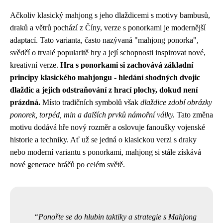
Ačkoliv klasický mahjong s jeho dlaždicemi s motivy bambusů,
draků a větrů pochází z Číny, verze s ponorkami je modernější
adaptací. Tato varianta, často nazývaná "mahjong ponorka",
svědčí o trvalé popularitě hry a její schopnosti inspirovat nové,
kreativní verze.
Hra s ponorkami si zachovává základní
principy klasického mahjongu - hledání shodných dvojic
dlaždic a jejich odstraňování z hrací plochy, dokud není
prázdná.
Místo tradičních symbolů však
dlaždice zdobí obrázky
ponorek, torpéd, min a dalších prvků námořní války.
Tato změna
motivu dodává hře nový rozměr a oslovuje fanoušky vojenské
historie a techniky. Ať už se jedná o klasickou verzi s draky
nebo moderní variantu s ponorkami, mahjong si stále získává
nové generace hráčů po celém světě.
Ponořte se do hlubin taktiky a strategie s Mahjong