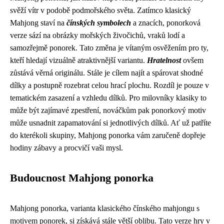
svěží vítr v podobě podmořského světa. Zatímco klasický
Mahjong staví na
čínských symbolech
a znacích, ponorková
verze sází na obrázky mořských živočichů, vraků lodí a
samozřejmě ponorek. Tato změna je vítaným osvěžením pro ty,
kteří hledají vizuálně atraktivnější variantu.
Hratelnost
ovšem
zůstává věrná originálu. Stále je cílem najít a spárovat shodné
dílky a postupně rozebrat celou hrací plochu. Rozdíl je pouze v
tematickém zasazení a vzhledu dílků. Pro milovníky klasiky to
může být zajímavé zpestření, nováčkům pak ponorkový motiv
může usnadnit zapamatování si jednotlivých dílků. Ať už patříte
do kterékoli skupiny, Mahjong ponorka vám zaručeně dopřeje
hodiny zábavy a procvičí vaši mysl.
Budoucnost Mahjong ponorka
Mahjong ponorka, varianta klasického čínského mahjongu s
motivem ponorek, si získává stále větší oblibu. Tato verze hry v