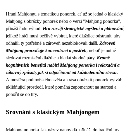
Hraní Mahjongu s tematikou ponorek, ať už se jedná o klasický
Mahjong s obrázky ponorek nebo o verzi "Mahjong ponorka",
přináší řadu výhod.
Hra rozvíjí strategické myšlení a plánování
,
jelikož hráči musí pečlivě vybírat, které dlaždice odstranit, aby
odhalili ty potřebné a zároveň nezablokovali další.
Zároveň
Mahjong procvičuje koncentraci a postřeh
, neboť je nutné
sledovat rozmístění dlaždic a hledat shodné páry.
Kromě
kognitivních benefitů nabízí Mahjong ponorka i relaxační a
zábavný způsob, jak si odpočinout od každodenního stresu
.
Atmosféra podmořského světa a krása obrázků ponorek vytváří
uklidňující prostředí, které pomáhá zapomenout na starosti a
ponořit se do hry.
Srovnání s klasickým Mahjongem
Mahjong ponorka, jak název napovídá, přináší do tradiční hry