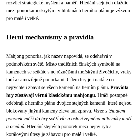
rozvíjet strategické myšlení a paměť. Hledání stejných dlaždic
mezi ponorkami skrytými v hlubinách herního plánu je výzvou
pro malé i velké.
Herní mechanismy a pravidla
Mahjong ponorka, jak název napovídá, se odehrává v
podmořském světě. Místo tradičních čínských symbolů na
kamenech se setkáte s nejrůznějšími mořskými živočichy, vraky
lodí a samozřejmě ponorkami. Cílem hry je i nadále co
nejrychleji zbavit se všech kamenů na herním plánu.
Pravidla
hry zůstávají věrná klasickému mahjongu
. Hráči postupně
odebírají z herního plánu dvojice stejných kamenů, které nejsou
blokovány jinými kameny zleva ani zprava.
Verze s tématem
ponorek vnáší do hry svěží vítr a osloví zejména milovníky moří
a oceánů.
Hledání stejných ponorek mezi hejny ryb a
korálovými útesy je zábavou pro malé i velké.