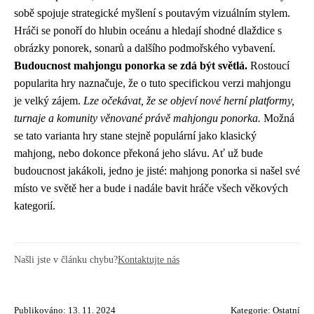
sobě spojuje strategické myšlení s poutavým vizuálním stylem.
Hráči se ponoří do hlubin oceánu a hledají shodné dlaždice s
obrázky ponorek, sonarů a dalšího podmořského vybavení.
Budoucnost mahjongu ponorka se zdá být světlá.
Rostoucí
popularita hry naznačuje, že o tuto specifickou verzi mahjongu
je velký zájem.
Lze očekávat, že se objeví nové herní platformy,
turnaje a komunity věnované právě mahjongu ponorka.
Možná
se tato varianta hry stane stejně populární jako klasický
mahjong, nebo dokonce překoná jeho slávu. Ať už bude
budoucnost jakákoli, jedno je jisté: mahjong ponorka si našel své
místo ve světě her a bude i nadále bavit hráče všech věkových
kategorií.
Našli jste v článku chybu?
Kontaktujte nás
Publikováno: 13. 11. 2024
Kategorie:
Ostatní