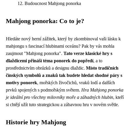
Budoucnost Mahjong ponorka
Mahjong ponorka: Co to je?
Hledáte nový herní zážitek, který by zkombinoval vaši lásku k
mahjongu s fascinací hlubinami oceánu? Pak by vás mohla
zaujmout "Mahjong ponorka".
Tato verze klasické hry s
dlaždicemi přináší téma ponorek do popředí
, a to
prostřednictvím obrázků a designu dlaždic.
Místo tradičních
čínských symbolů a znaků tak budete hledat shodné páry s
motivy ponorek
, mořských živočichů, vraků lodí a dalších
prvků spojených s podmořským světem.
Hra Mahjong ponorka
je ideální pro všechny milovníky moře a záhadných hlubin
, kteří
si chtějí užít tuto strategickou a zábavnou hru v novém světle.
Historie hry Mahjong