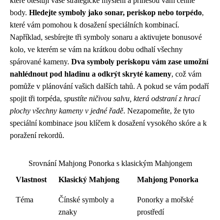
které otestují vaše strategické myšlení a přinesou vám cenné
body.
Hledejte symboly jako sonar, periskop nebo torpédo
,
které vám pomohou k dosažení speciálních kombinací.
Například, sesbírejte tři symboly sonaru a aktivujete bonusové
kolo, ve kterém se vám na krátkou dobu odhalí všechny
spárované kameny.
Dva symboly periskopu vám zase umožní
nahlédnout pod hladinu a odkrýt skryté kameny
, což vám
pomůže v plánování vašich dalších tahů. A pokud se vám podaří
spojit tři torpéda,
spustíte ničivou salvu, která odstraní z hrací
plochy všechny kameny v jedné řadě
. Nezapomeňte, že tyto
speciální kombinace jsou klíčem k dosažení vysokého skóre a k
poražení rekordů.
Srovnání Mahjong Ponorka s klasickým Mahjongem
Vlastnost
Klasický Mahjong
Mahjong Ponorka
Téma
Čínské symboly a
Ponorky a mořské
znaky
prostředí