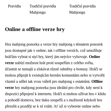
Pravidla
Tradiční pravidla
Tradiční pravidla
Mahjongu
Mahjongu
Online a offline verze hry
Hra mahjong ponorka a verze hry mahjong s tématem ponorek
jsou dostupné jak v online, tak i offline verzích, což umožňuje
hráčům vybrat si styl hry, který jim nejvíce vyhovuje.
Online
verze
nabízí možnost hrát proti soupeřům z celého světa,
účastnit se turnajů a získávat různé odměny a bonusy. Hráči se
mohou připojit k existujícím herním komunitám nebo si vytvořit
vlastní a sdílet tak svou vášeň pro mahjong s ostatními.
Offline
verze
hry mahjong ponorka jsou ideální pro chvíle, kdy není k
dispozici připojení k internetu. Hráči si mohou užívat hru v klidu
a pohodlí domova, bez tlaku soupeřů a s možností kdykoli hru
přerušit a později se k ní vrátit. Ať už si vyberete online nebo