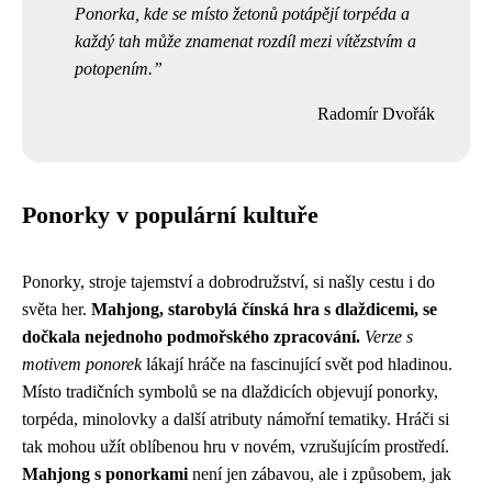
Ponorka, kde se místo žetonů potápějí torpéda a
každý tah může znamenat rozdíl mezi vítězstvím a
potopením.
Radomír Dvořák
Ponorky v populární kultuře
Ponorky, stroje tajemství a dobrodružství, si našly cestu i do
světa her.
Mahjong, starobylá čínská hra s dlaždicemi, se
dočkala nejednoho podmořského zpracování.
Verze s
motivem ponorek
lákají hráče na fascinující svět pod hladinou.
Místo tradičních symbolů se na dlaždicích objevují ponorky,
torpéda, minolovky a další atributy námořní tematiky. Hráči si
tak mohou užít oblíbenou hru v novém, vzrušujícím prostředí.
Mahjong s ponorkami
není jen zábavou, ale i způsobem, jak