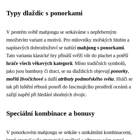
Typy dlaždic s ponorkami
V pestrém světě mahjongu se setkáváme s nepřeberným
množstvím variant a motivů. Pro milovníky mořských hlubin a
napínavých dobrodružství se nabízí
mahjong s ponorkami
.
Tato varianta klasické hry přináší svěží vítr do plachet a potěší
hráče všech věkových kategorií
. Místo tradičních symbolů,
jako jsou bambusy či draci, se na dlaždicích objevují
ponorky
,
mořští živočichové
a další
atributy podmořského světa
. Hráči se
tak při luštění rébusů ponoří do fascinujícího prostředí oceánů a
zažijí napětí při hledání shodných dvojic.
Speciální kombinace a bonusy
V ponorkovém mahjongu se setkáte s unikátními kombinacemi,