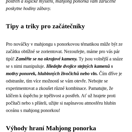
postřeh a logické myšlení, mahjong ponorka vám zaručeně
poskytne hodiny zábavy.
Tipy a triky pro začátečníky
Pro nováčky v mahjongu s ponorkovou tématikou může být ze
začátku obtížné se zorientovat. Nezoufejte, máme pro vás pár
tipů!
Zaměřte se na okrajové kameny.
Ty jsou volnější a snáze
se s nimi manipuluje.
Hledejte dvojice stejných kamenů s
motivy ponorek, hlubinných živočichů nebo vln.
Čím dříve je
odstraníte, tím více možností se vám otevře. Nebojte se
experimentovat a zkoušet různé kombinace. Pamatujte, že
klíčem k úspěchu je trpělivost a postřeh. Ať už hrajete proti
počítači nebo s přáteli, užijte si napínavou atmosféru hlubin
oceánu s mahjong ponorkou!
Výhody hraní Mahjong ponorka