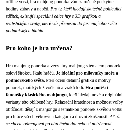
offline verzi, hra mahjong ponorka vám zaručeně poskytne
hodiny zábavy a napětí.
Pro ty, kteří hledají skutečně pohlcující
zážitek, existují i ​​speciální edice hry s 3D grafikou a
realistickými zvuky, které vás přenesou do fascinujícího světa
podmořských hlubin.
Pro koho je hra určena?
Hra mahjong ponorka a verze hry mahjong s tématem ponorek
osloví širokou škálu hráčů.
Je ideální pro milovníky moře a
podmořského světa
, kteří ocení detailní grafiku s motivy
ponorek, mořských živočichů a vraků lodí.
Hra potěší i
fanoušky klasického mahjongu
, kteří hledají nové a originální
varianty této oblíbené hry. Relaxační hratelnost a možnost volby
obtížnosti dělají z mahjongu s tematikou ponorek skvělou volbu
pro hráče všech věkových kategorií a úrovní zkušeností.
Ať už
se chcete odreagovat po náročném dni nebo si potrénovat