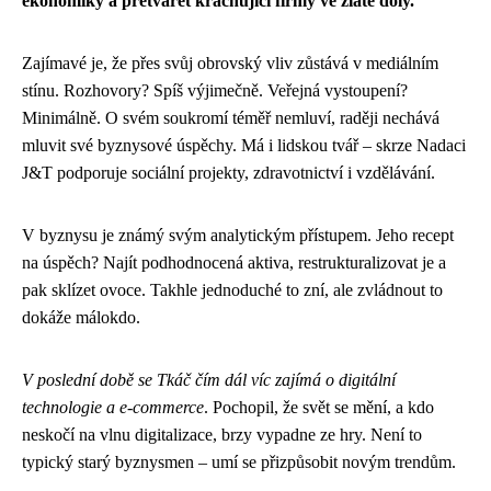
ekonomiky a přetvářet krachující firmy ve zlaté doly.
Zajímavé je, že přes svůj obrovský vliv zůstává v mediálním
stínu. Rozhovory? Spíš výjimečně. Veřejná vystoupení?
Minimálně. O svém soukromí téměř nemluví, raději nechává
mluvit své byznysové úspěchy. Má i lidskou tvář – skrze Nadaci
J&T podporuje sociální projekty, zdravotnictví i vzdělávání.
V byznysu je známý svým analytickým přístupem. Jeho recept
na úspěch? Najít podhodnocená aktiva, restrukturalizovat je a
pak sklízet ovoce. Takhle jednoduché to zní, ale zvládnout to
dokáže málokdo.
V poslední době se Tkáč čím dál víc zajímá o digitální
technologie a e-commerce
. Pochopil, že svět se mění, a kdo
neskočí na vlnu digitalizace, brzy vypadne ze hry. Není to
typický starý byznysmen – umí se přizpůsobit novým trendům.