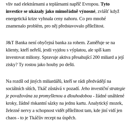
vliv nad elektrárnami a teplárnami napříč Evropou.
Tyto
investice se ukázaly jako mimořádně výnosné
, zvlášť když
energetická krize vyhnala ceny nahoru. Co pro mnohé
znamenalo problém, pro něj představovalo příležitost.
J&T Banka není obyčejná banka za rohem. Zaměřuje se na
klienty, kteří neřeší, jestli vyjdou s výplatou, ale spíš kam
investovat miliony. Spravuje aktiva přesahující 200 miliard a její
zisky? Ty rostou jako houby po dešti.
Na rozdíl od jiných miliardářů, kteří se rádi předvádějí na
sociálních sítích, Tkáč zůstává v pozadí.
Jeho investiční strategie
je považována za promyšlenou a dlouhodobou
- žádné unáhlené
kroky, žádné riskantní sázky na jednu kartu. Analytický mozek,
železné nervy a schopnost vidět příležitost tam, kde jiní vidí jen
chaos - to je Tkáčův recept na úspěch.