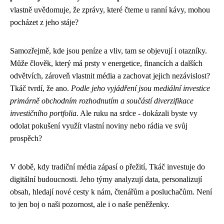
vlastně uvědomuje, že zprávy, které čteme u ranní kávy, mohou
pocházet z jeho stáje?
Samozřejmě, kde jsou peníze a vliv, tam se objevují i otazníky.
Může člověk, který má prsty v energetice, financích a dalších
odvětvích, zároveň vlastnit média a zachovat jejich nezávislost?
Tkáč tvrdí, že ano.
Podle jeho vyjádření jsou mediální investice
primárně obchodním rozhodnutím a součástí diverzifikace
investičního portfolia.
Ale ruku na srdce - dokázali byste vy
odolat pokušení využít vlastní noviny nebo rádia ve svůj
prospěch?
V době, kdy tradiční média zápasí o přežití, Tkáč investuje do
digitální budoucnosti. Jeho týmy analyzují data, personalizují
obsah, hledají nové cesty k nám, čtenářům a posluchačům. Není
to jen boj o naši pozornost, ale i o naše peněženky.