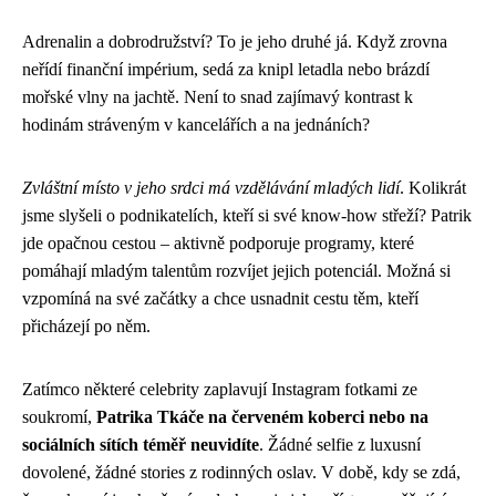
Adrenalin a dobrodružství? To je jeho druhé já. Když zrovna
neřídí finanční impérium, sedá za knipl letadla nebo brázdí
mořské vlny na jachtě. Není to snad zajímavý kontrast k
hodinám stráveným v kancelářích a na jednáních?
Zvláštní místo v jeho srdci má vzdělávání mladých lidí
. Kolikrát
jsme slyšeli o podnikatelích, kteří si své know-how střeží? Patrik
jde opačnou cestou – aktivně podporuje programy, které
pomáhají mladým talentům rozvíjet jejich potenciál. Možná si
vzpomíná na své začátky a chce usnadnit cestu těm, kteří
přicházejí po něm.
Zatímco některé celebrity zaplavují Instagram fotkami ze
soukromí,
Patrika Tkáče na červeném koberci nebo na
sociálních sítích téměř neuvidíte
. Žádné selfie z luxusní
dovolené, žádné stories z rodinných oslav. V době, kdy se zdá,