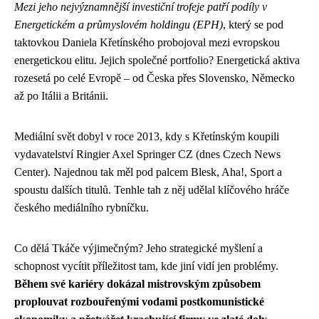
Mezi jeho nejvýznamnější investiční trofeje patří podíly v
Energetickém a průmyslovém holdingu (EPH)
, který se pod
taktovkou Daniela Křetínského probojoval mezi evropskou
energetickou elitu. Jejich společné portfolio? Energetická aktiva
rozesetá po celé Evropě – od Česka přes Slovensko, Německo
až po Itálii a Británii.
Mediální svět dobyl v roce 2013, kdy s Křetínským koupili
vydavatelství Ringier Axel Springer CZ (dnes Czech News
Center). Najednou tak měl pod palcem Blesk, Aha!, Sport a
spoustu dalších titulů. Tenhle tah z něj udělal klíčového hráče
českého mediálního rybníčku.
Co dělá Tkáče výjimečným? Jeho strategické myšlení a
schopnost vycítit příležitost tam, kde jiní vidí jen problémy.
Během své kariéry dokázal mistrovským způsobem
proplouvat rozbouřenými vodami postkomunistické