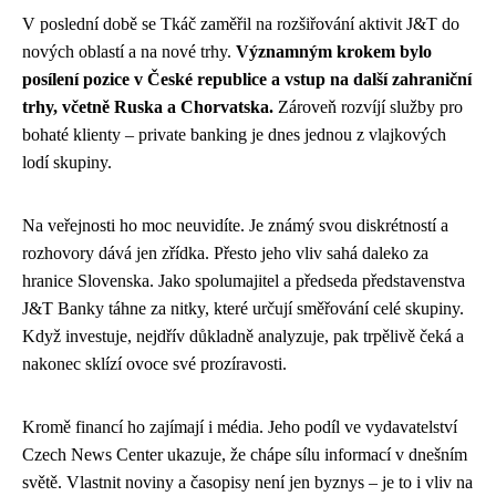
V poslední době se Tkáč zaměřil na rozšiřování aktivit J&T do
nových oblastí a na nové trhy.
Významným krokem bylo
posílení pozice v České republice a vstup na další zahraniční
trhy, včetně Ruska a Chorvatska.
Zároveň rozvíjí služby pro
bohaté klienty – private banking je dnes jednou z vlajkových
lodí skupiny.
Na veřejnosti ho moc neuvidíte. Je známý svou diskrétností a
rozhovory dává jen zřídka. Přesto jeho vliv sahá daleko za
hranice Slovenska. Jako spolumajitel a předseda představenstva
J&T Banky táhne za nitky, které určují směřování celé skupiny.
Když investuje, nejdřív důkladně analyzuje, pak trpělivě čeká a
nakonec sklízí ovoce své prozíravosti.
Kromě financí ho zajímají i média. Jeho podíl ve vydavatelství
Czech News Center ukazuje, že chápe sílu informací v dnešním
světě. Vlastnit noviny a časopisy není jen byznys – je to i vliv na