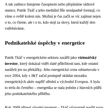
A tak zatímco listujeme časopisem nebo přepínáme rádiové
stanice, Patrik Tkáč a jeho mediální říše nenápadně formují, co
víme o světě kolem nás. Možná je čas začít se víc zajímat nejen
o to, co čteme, ale i o to, kdo stojí za slovy, která každý den
vstřebáváme.
Podnikatelské úspěchy v energetice
Patrik Tkáč v energetickém sektoru zazářil jako
vizionářský
investor
, který dokázal vidět zlaté příležitosti tam, kde ostatní
naráželi jen na překážky. Jeho energetická cesta odstartovala v
roce 2004, kdy s J&T začal postupně skládat mozaiku
energetických aktiv napříč střední a východní Evropou. A byla
to trefa do černého – energetika se stala jedním z hlavních pilířů
jeho podnikatelského příběhu.
Rok 2009 přinesl zásadní moment – Tkáč významně posílil svou