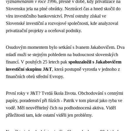
vyznamenáním v roce 1996
, přesně v době, kdy privatizace na
Slovensku jela na plné obrátky. Neztrácel čas a hned skočil do
víru investičního bankovnictví. První ostruhy získal ve
Slovenské investiční a rozvojové společnosti, kde analyzoval
privatizační projekty a oceňoval podniky.
Osudovým momentem bylo setkání s Ivanem Jakabovičem. Dva
mladí muži se stejným pohledem na budoucnost slovenských
financí. V pouhých 25 letech pak
spoluzaložil s Jakabovičem
investiční skupinu J&T
, která postupně vyrostla v jednoho z
finančních obrů střední Evropy.
První roky v J&T? Tvrdá škola života. Obchodování s cennými
papíry, poradenství při fúzích - Patrik v tom plaval jako ryba ve
vodě. Měl neuvěřitelný čich na podhodnocená aktiva. Viděl
příležitosti tam, kde ostatní viděli jen problémy.