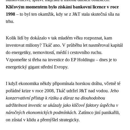
Klíčovým momentem bylo získání bankovní licence v roce
1998
– to byl ten okamžik, kdy se z J&T stala skutečná síla na
trhu.
Kolik lidí by dokázalo v tak mladém věku rozpoznat, kam
investovat miliony? Tkáč ano. V průběhu let nasměroval kapitál
do energetiky, nemovitostí, médií i cestovního ruchu.
Vzpomeňte si třeba na investice do EP Holdingu – dnes je to
energetický gigant střední Evropy.
I když ekonomika někdy připomínala horskou dráhu, včetně té
pořádné krize v roce 2008, Tkáč udržel J&T nad vodou.
Jeho
konzervativní přístup k riziku a důraz na dlouhodobou
udržitelnost investic se ukázaly jako klíčové faktory úspěchu v
náročných ekonomických podmínkách.
Zatímco jiní panikařili,
on zůstal v klidu a přemýšlel strategicky.