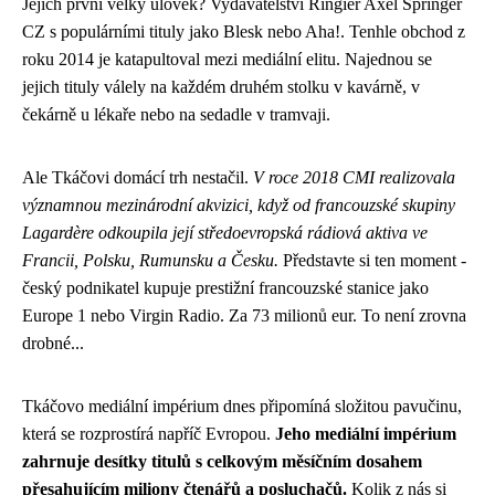
Jejich první velký úlovek? Vydavatelství Ringier Axel Springer
CZ s populárními tituly jako Blesk nebo Aha!. Tenhle obchod z
roku 2014 je katapultoval mezi mediální elitu. Najednou se
jejich tituly válely na každém druhém stolku v kavárně, v
čekárně u lékaře nebo na sedadle v tramvaji.
Ale Tkáčovi domácí trh nestačil.
V roce 2018 CMI realizovala
významnou mezinárodní akvizici, když od francouzské skupiny
Lagardère odkoupila její středoevropská rádiová aktiva ve
Francii, Polsku, Rumunsku a Česku.
Představte si ten moment -
český podnikatel kupuje prestižní francouzské stanice jako
Europe 1 nebo Virgin Radio. Za 73 milionů eur. To není zrovna
drobné...
Tkáčovo mediální impérium dnes připomíná složitou pavučinu,
která se rozprostírá napříč Evropou.
Jeho mediální impérium
zahrnuje desítky titulů s celkovým měsíčním dosahem
přesahujícím miliony čtenářů a posluchačů.
Kolik z nás si