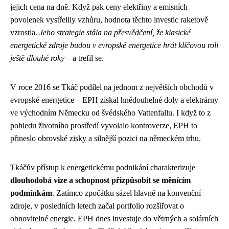
jejich cena na dně. Když pak ceny elektřiny a emisních
povolenek vystřelily vzhůru, hodnota těchto investic raketově
vzrostla.
Jeho strategie stála na přesvědčení, že klasické
energetické zdroje budou v evropské energetice hrát klíčovou roli
ještě dlouhé roky
– a trefil se.
V roce 2016 se Tkáč podílel na jednom z největších obchodů v
evropské energetice – EPH získal hnědouhelné doly a elektrárny
ve východním Německu od švédského Vattenfallu. I když to z
pohledu životního prostředí vyvolalo kontroverze, EPH to
přineslo obrovské zisky a silnější pozici na německém trhu.
Tkáčův přístup k energetickému podnikání charakterizuje
dlouhodobá vize a schopnost přizpůsobit se měnícím
podmínkám
. Zatímco zpočátku sázel hlavně na konvenční
zdroje, v posledních letech začal portfolio rozšiřovat o
obnovitelné energie. EPH dnes investuje do větrných a solárních