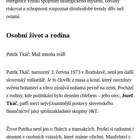
energetice vznikl spojením strategického myšlení, odvahy
riskovat a schopnosti rozpoznat dlouhodobé trendy dřív než
ostatní.
Osobní život a rodina
Patrik Tkáč: Muž mnoha tváří
Patrik Tkáč, narozený 3. června 1973 v Bratislavě, není jen další
slovenský miliardář. Je to člověk z masa a kostí, který navzdory
svému bohatství a vlivu zůstává nohama pevně na zemi. Pochází
z rodiny, kde podnikání bylo denním chlebem – jeho otec,
Jozef
Tkáč
, patří mezi nejvýznamnější postavy slovenského
finančnictví jako spoluzakladatel skupiny J&T.
Život Patrika není jen o číslech a transakcích. Prošel si radostmi i
strastmi v osobních vztazích, které známe všichni. Manželství s