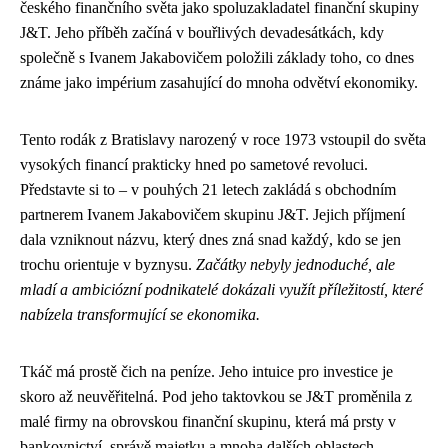
českého finančního světa jako spoluzakladatel finanční skupiny
J&T. Jeho příběh začíná v bouřlivých devadesátkách, kdy
společně s Ivanem Jakabovičem položili základy toho, co dnes
známe jako impérium zasahující do mnoha odvětví ekonomiky.
Tento rodák z Bratislavy narozený v roce 1973 vstoupil do světa
vysokých financí prakticky hned po sametové revoluci.
Představte si to – v pouhých 21 letech zakládá s obchodním
partnerem Ivanem Jakabovičem skupinu J&T. Jejich příjmení
dala vzniknout názvu, který dnes zná snad každý, kdo se jen
trochu orientuje v byznysu.
Začátky nebyly jednoduché, ale
mladí a ambiciózní podnikatelé dokázali využít příležitostí, které
nabízela transformující se ekonomika.
Tkáč má prostě čich na peníze. Jeho intuice pro investice je
skoro až neuvěřitelná. Pod jeho taktovkou se J&T proměnila z
malé firmy na obrovskou finanční skupinu, která má prsty v
bankovnictví, správě majetku a mnoha dalších oblastech.