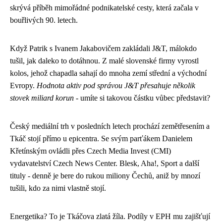
skrývá příběh mimořádné podnikatelské cesty, která začala v
bouřlivých 90. letech.
Když Patrik s Ivanem Jakabovičem zakládali J&T, málokdo
tušil, jak daleko to dotáhnou. Z malé slovenské firmy vyrostl
kolos, jehož chapadla sahají do mnoha zemí střední a východní
Evropy.
Hodnota aktiv pod správou J&T přesahuje několik
stovek miliard korun
- umíte si takovou částku vůbec představit?
Český mediální trh v posledních letech prochází zemětřesením a
Tkáč stojí přímo u epicentra. Se svým parťákem Danielem
Křetínským ovládli přes Czech Media Invest (CMI)
vydavatelství Czech News Center. Blesk, Aha!, Sport a další
tituly - denně je bere do rukou miliony Čechů, aniž by mnozí
tušili, kdo za nimi vlastně stojí.
Energetika? To je Tkáčova zlatá žíla. Podíly v EPH mu zajišťují