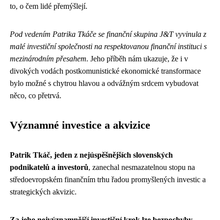
to, o čem lidé přemýšlejí.
Pod vedením Patrika Tkáče se finanční skupina J&T vyvinula z
malé investiční společnosti na respektovanou finanční instituci s
mezinárodním přesahem.
Jeho příběh nám ukazuje, že i v
divokých vodách postkomunistické ekonomické transformace
bylo možné s chytrou hlavou a odvážným srdcem vybudovat
něco, co přetrvá.
Významné investice a akvizice
Patrik Tkáč, jeden z nejúspěšnějších slovenských
podnikatelů a investorů
, zanechal nesmazatelnou stopu na
středoevropském finančním trhu řadou promyšlených investic a
strategických akvizic.
Za jeho nejvýznamnější investiční krok lze bezpochyby