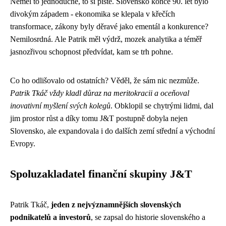
Neměl to jednoduché, to si pište. Slovensko konce 90. let bylo
divokým západem - ekonomika se klepala v křečích
transformace, zákony byly děravé jako ementál a konkurence?
Nemilosrdná. Ale Patrik měl výdrž, mozek analytika a téměř
jasnozřivou schopnost předvídat, kam se trh pohne.
Co ho odlišovalo od ostatních? Věděl, že sám nic nezmůže.
Patrik Tkáč vždy kladl důraz na meritokracii a oceňoval
inovativní myšlení svých kolegů
. Obklopil se chytrými lidmi, dal
jim prostor růst a díky tomu J&T postupně dobyla nejen
Slovensko, ale expandovala i do dalších zemí střední a východní
Evropy.
Spoluzakladatel finanční skupiny J&T
Patrik Tkáč,
jeden z nejvýznamnějších slovenských
podnikatelů a investorů
, se zapsal do historie slovenského a