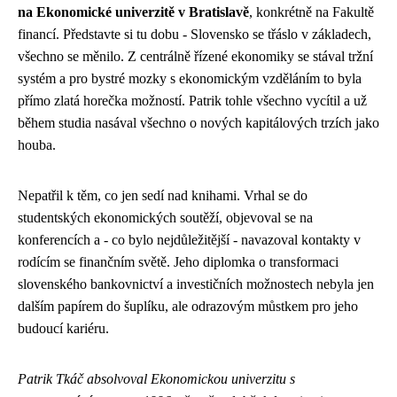
na Ekonomické univerzitě v Bratislavě
, konkrétně na Fakultě
financí. Představte si tu dobu - Slovensko se třáslo v základech,
všechno se měnilo. Z centrálně řízené ekonomiky se stával tržní
systém a pro bystré mozky s ekonomickým vzděláním to byla
přímo zlatá horečka možností. Patrik tohle všechno vycítil a už
během studia nasával všechno o nových kapitálových trzích jako
houba.
Nepatřil k těm, co jen sedí nad knihami. Vrhal se do
studentských ekonomických soutěží, objevoval se na
konferencích a - co bylo nejdůležitější - navazoval kontakty v
rodícím se finančním světě. Jeho diplomka o transformaci
slovenského bankovnictví a investičních možnostech nebyla jen
dalším papírem do šuplíku, ale odrazovým můstkem pro jeho
budoucí kariéru.
Patrik Tkáč absolvoval Ekonomickou univerzitu s