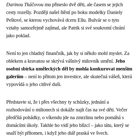
Darinou Tkáčovou
mu přineslo dvě děti, ale časem se jejich
cesty rozešly. Později našel štěstí po boku modelky Daniely
Peštové, se kterou vychovává dceru Ellu. Bulvár se o tyto
vztahy samozřejmě zajímal, ale Patrik si své soukromí chrání
jako poklad.
Není to jen chladný finančník, jak by si někdo mohl myslet. Za
oblekem a kravatou se skrývá vášnivý milovník umění.
Jeho
osobní sbírka uměleckých děl by mohla konkurovat menším
galeriím
– není to přitom jen investice, ale skutečná vášeň, která
vypovídá o jeho citlivé duši.
Představte si, že i přes všechny ty schůzky, jednání a
rozhodování o milionech si dokáže najít čas na své děti. Večer
předčítá pohádky, o víkendu jde na zmrzlinu nebo pomáhá s
domácími úkoly. Takhle ho vidí jeho blízcí – jako tátu, který se
snaží být přítomen, i když jeho diář praská ve švech.