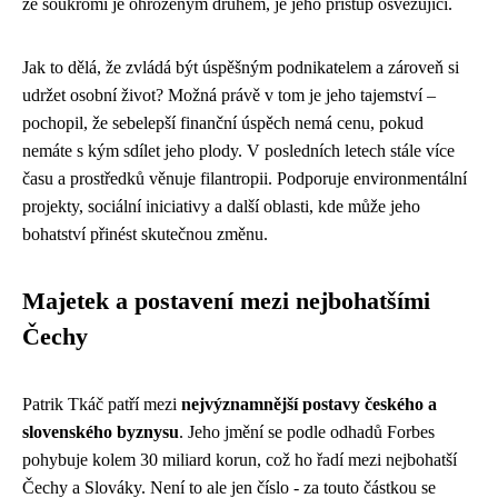
že soukromí je ohroženým druhem, je jeho přístup osvěžující.
Jak to dělá, že zvládá být úspěšným podnikatelem a zároveň si
udržet osobní život? Možná právě v tom je jeho tajemství –
pochopil, že sebelepší finanční úspěch nemá cenu, pokud
nemáte s kým sdílet jeho plody. V posledních letech stále více
času a prostředků věnuje filantropii. Podporuje environmentální
projekty, sociální iniciativy a další oblasti, kde může jeho
bohatství přinést skutečnou změnu.
Majetek a postavení mezi nejbohatšími
Čechy
Patrik Tkáč patří mezi
nejvýznamnější postavy českého a
slovenského byznysu
. Jeho jmění se podle odhadů Forbes
pohybuje kolem 30 miliard korun, což ho řadí mezi nejbohatší
Čechy a Slováky. Není to ale jen číslo - za touto částkou se