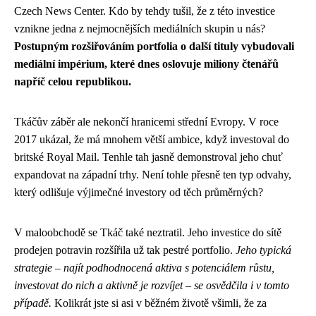
Czech News Center. Kdo by tehdy tušil, že z této investice
vznikne jedna z nejmocnějších mediálních skupin u nás?
Postupným rozšiřováním portfolia o další tituly vybudovali
mediální impérium, které dnes oslovuje miliony čtenářů
napříč celou republikou.
Tkáčův záběr ale nekončí hranicemi střední Evropy. V roce
2017 ukázal, že má mnohem větší ambice, když investoval do
britské Royal Mail. Tenhle tah jasně demonstroval jeho chuť
expandovat na západní trhy. Není tohle přesně ten typ odvahy,
který odlišuje výjimečné investory od těch průměrných?
V maloobchodě se Tkáč také neztratil. Jeho investice do sítě
prodejen potravin rozšířila už tak pestré portfolio.
Jeho typická
strategie – najít podhodnocená aktiva s potenciálem růstu,
investovat do nich a aktivně je rozvíjet – se osvědčila i v tomto
případě.
Kolikrát jste si asi v běžném životě všimli, že za