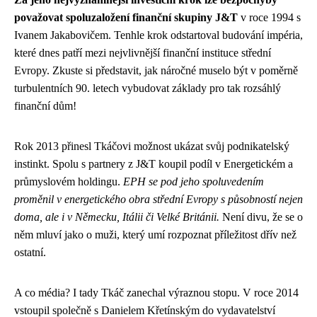
považovat spoluzaložení finanční skupiny J&T
v roce 1994 s
Ivanem Jakabovičem. Tenhle krok odstartoval budování impéria,
které dnes patří mezi nejvlivnější finanční instituce střední
Evropy. Zkuste si představit, jak náročné muselo být v poměrně
turbulentních 90. letech vybudovat základy pro tak rozsáhlý
finanční dům!
Rok 2013 přinesl Tkáčovi možnost ukázat svůj podnikatelský
instinkt. Spolu s partnery z J&T koupil podíl v Energetickém a
průmyslovém holdingu.
EPH se pod jeho spoluvedením
proměnil v energetického obra střední Evropy s působností nejen
doma, ale i v Německu, Itálii či Velké Británii.
Není divu, že se o
něm mluví jako o muži, který umí rozpoznat příležitost dřív než
ostatní.
A co média? I tady Tkáč zanechal výraznou stopu. V roce 2014
vstoupil společně s Danielem Křetínským do vydavatelství