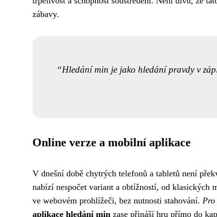
trpělivost a schopnost soustředění. Není divu, že ta
zábavy.
Hledání min je jako hledání pravdy v zápla
Online verze a mobilní aplikace
V dnešní době chytrých telefonů a tabletů není přek
nabízí nespočet variant a obtížností, od klasickýc
ve webovém prohlížeči, bez nutnosti stahování.
Pro 
aplikace hledání min
zase přináší hru přímo do kap