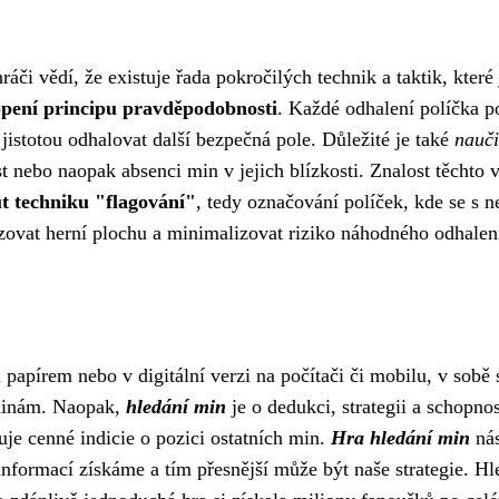
áči vědí, že existuje řada pokročilých technik a taktik, kte
pení principu pravděpodobnosti
. Každé odhalení políčka p
jistotou odhalovat další bezpečná pole. Důležité je také
nauči
t nebo naopak absenci min v jejich blízkosti. Znalost těchto 
t techniku "flagování"
, tedy označování políček, kde se s 
izovat herní plochu a minimalizovat riziko náhodného odhalen
 papírem nebo v digitální verzi na počítači či mobilu, v sob
 minám. Naopak,
hledání min
je o dedukci, strategii a schopn
je cenné indicie o pozici ostatních min.
Hra hledání min
nás
nformací získáme a tím přesnější může být naše strategie. Hle