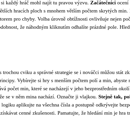
 si každý hráč mohl najít tu pravou výzvu.
Začátečníci
ocení 
ětších hracích ploch s mnohem větším počtem skrytých min.
orem pro chyby. Volba úrovně obtížnosti ovlivňuje nejen po
dobnost, že náhodným kliknutím odhalíte prázdné pole. Hledán
 trochou cviku a správné strategie se i nováčci můžou stát 
 principy. Vybírejte si hry s menším počtem polí a min, abyste
vá počet min, které se nacházejí v jeho bezprostředním okolí 
e se v něm mina nachází. Označte ji vlajkou.
Stejně tak, po
logiku aplikujte na všechna čísla a postupně odkrývejte bez
získávat cenné zkušenosti. Pamatujte, že hledání min je hra t