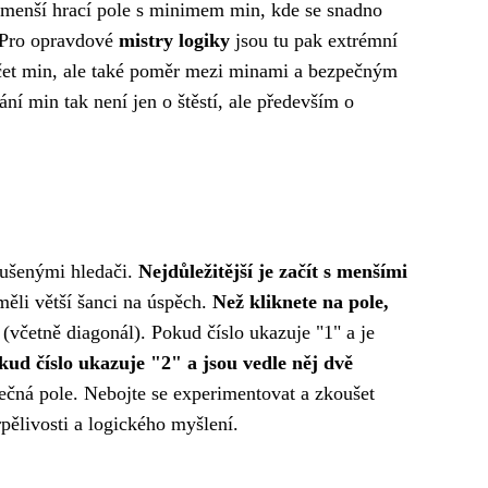
menší hrací pole s minimem min, kde se snadno
 Pro opravdové
mistry logiky
jsou tu pak extrémní
čet min, ale také poměr mezi minami a bezpečným
í min tak není jen o štěstí, ale především o
zkušenými hledači.
Nejdůležitější je začít s menšími
 měli větší šanci na úspěch.
Než kliknete na pole,
(včetně diagonál). Pokud číslo ukazuje "1" a je
kud číslo ukazuje "2" a jsou vedle něj dvě
pečná pole. Nebojte se experimentovat a zkoušet
rpělivosti a logického myšlení.