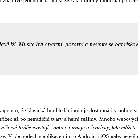
to zdánlivě jednoduchá hra si získala miliony fanoušků po cel
vě lží. Musíte být opatrní, pozorní a nesmíte se bát riskov
vapením, že klasická hra hledání min je dostupná i v online v
h mřížek až po netradiční tvary a herní režimy. Mnoho webový
vášnivé hráče existují i online turnaje a žebříčky, kde můžete
sy. V obchodech s aplikacemi pro Android i iOS naleznete ši