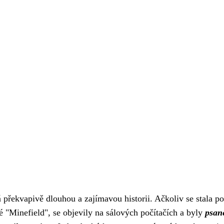
ekvapivě dlouhou a zajímavou historii. Ačkoliv se stala popu
ané "Minefield", se objevily na sálových počítačích a byly
psan