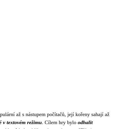
lární až s nástupem počítačů, její kořeny sahají až
é v textovém režimu
. Cílem hry bylo
odhalit