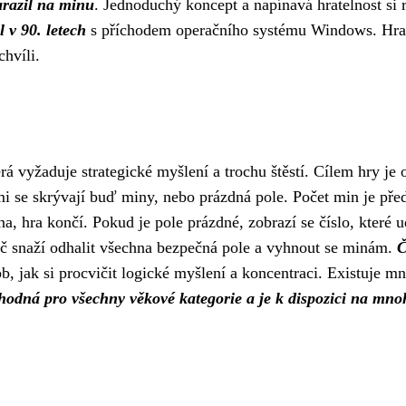
arazil na minu
. Jednoduchý koncept a napínavá hratelnost si ry
 v 90. letech
s příchodem operačního systému Windows. Hra se
chvíli.
rá vyžaduje strategické myšlení a trochu štěstí. Cílem hry je
ými se skrývají buď miny, nebo prázdná pole. Počet min je př
a, hra končí. Pokud je pole prázdné, zobrazí se číslo, které 
ráč snaží odhalit všechna bezpečná pole a vyhnout se minám.
Č
, jak si procvičit logické myšlení a koncentraci. Existuje m
hodná pro všechny věkové kategorie a je k dispozici na mno