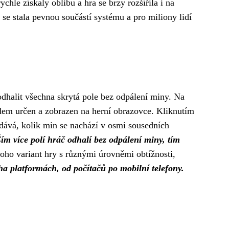
chle získaly oblibu a hra se brzy rozšířila i na
 stala pevnou součástí systému a pro miliony lidí
 odhalit všechna skrytá pole bez odpálení miny. Na
edem určen a zobrazen na herní obrazovce. Kliknutím
udává, kolik min se nachází v osmi sousedních
ím více polí hráč odhalí bez odpálení miny, tím
noho variant hry s různými úrovněmi obtížnosti,
ha platformách, od počítačů po mobilní telefony.