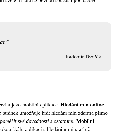
ém světě a stala se pevnou součástí počítačové
at.
Radomír Dvořák
erzi a jako mobilní aplikace.
Hledání min online
ch stránek umožňuje hrát hledání min zdarma přímo
 poměřit své dovednosti s ostatními.
Mobilní
rokou škálu aplikací s hledáním min, ať už