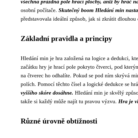
všechna prázdná pole hrací plochy, aniž by hráč n
osobní počítače.
Skutečný boom Hledání min nastal
představovala ideální způsob, jak si zkrátit dlouhou 
Základní pravidla a principy
Hledání min je hra založená na logice a dedukci, kte
začátku hry je hrací pole pokryto čtverci, pod kter
na čtverec ho odhalíte. Pokud se pod ním skrývá min
polích. Pomocí těchto čísel a logické dedukce se h
vyššího skóre dosáhne.
Hledání min je skvělý způsob
takže si každý může najít tu pravou výzvu.
Hra je v
Různé úrovně obtížnosti