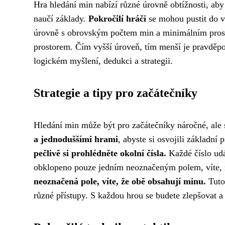
Hra hledání min nabízí různé úrovně obtížnosti, aby
naučí základy.
Pokročilí hráči
se mohou pustit do v
úrovně s obrovským počtem min a minimálním prost
prostorem. Čím vyšší úroveň, tím menší je pravděpo
logickém myšlení, dedukci a strategii.
Strategie a tipy pro začátečníky
Hledání min může být pro začátečníky náročné, ale s
a jednoduššími hrami
, abyste si osvojili základní
pečlivě si prohlédněte okolní čísla.
Každé číslo udá
obklopeno pouze jedním neoznačeným polem, víte, ž
neoznačená pole, víte, že obě obsahují minu.
Tuto 
různé přístupy. S každou hrou se budete zlepšovat a 