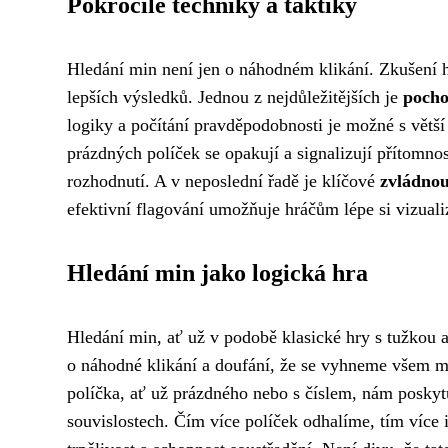
Pokročilé techniky a taktiky
Hledání min není jen o náhodném klikání. Zkušení hr
lepších výsledků. Jednou z nejdůležitějších je
pocho
logiky a počítání pravděpodobnosti je možné s větší 
prázdných políček se opakují a signalizují přítomnos
rozhodnutí. A v neposlední řadě je klíčové
zvládnou
efektivní flagování umožňuje hráčům lépe si vizual
Hledání min jako logická hra
Hledání min, ať už v podobě klasické hry s tužkou a
o náhodné klikání a doufání, že se vyhneme všem
políčka, ať už prázdného nebo s číslem, nám poskytu
souvislostech. Čím více políček odhalíme, tím více i