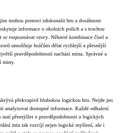
ré jim mohou pomoct zdokonalit hru a dosáhnout
oskytuje informace o okolních polích a s trochou
t se rozpoznávat vzory
. Některé kombinace čísel a
vzorů umožňuje hráčům dělat rychlejší a přesnější
největší pravděpodobností nachází mina. Správné a
í miny.
ě skrývá překvapivě hlubokou logickou hru. Nejde jen
osti analyzovat dostupné informace. Každé odhalení
 nutí přemýšlet o pravděpodobnosti a logických
dání min tak rozvíjí nejen logické myšlení, ale i