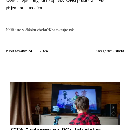
světlé a teplé tóny, které opticky zvětší prostor a navodí
příjemnou atmosféru.
Našli jste v článku chybu?
Kontaktujte nás
Publikováno: 24. 11. 2024
Kategorie:
Ostatní
GTA 5 zdarma na PC: Jak získat