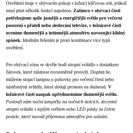
Osvětlení hraje v obývacím pokoji s ložnicí klíčovou roli, jelikož
musí plnit několik funkcí najednou.
Zatímco v obývací části
potřebujeme spíše jasnější a energičtější světlo pro večerní
posezení s přáteli nebo sledování televize, v ložnicové části
oceníme tlumenější a intimnější atmosféru navozující klidný
spánek.
Ideálním řešením je proto kombinace více typů
osvětlení.
Pro obývací zónu se skvěle hodí stropní svítidlo s dostatkem
žárovek, které místnost rovnoměrně prosvítí. Doplnit ho
můžeme stojací lampou u pohovky pro večerní čtení nebo
nástěnnými svítidly, která dodají prostoru na útulnosti.
V
ložnicové části naopak upřednostníme tlumenější světlo.
Poslouží nám noční lampičky na nočních stolcích, decentní
stropní svítidlo s teplým světlem nebo LED pásky za čelem
postele, které navodí příjemnou atmosféru pro usínání.