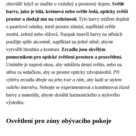
obzvlášť když se snažíte o vzdušný a prostorný dojem.
Světlé
barvy, jako je bílá, krémová nebo světle šedá, opticky zvětší
prostor a dodají mu na vzdušnosti.
Tyto barvy můžete doplnit
o pastelové odstíny, které prostor zútulní, například světle
modrá, zelená nebo růžová. Naopak tmavší barvy na stěnách
použijte spíše akcentně, například na jedné stěně, abyste
vytvořili hloubku a kontrast.
Zrcadla jsou skvělým
pomocníkem pro optické zvětšení prostoru a prosvětlení.
Umístěte je naproti oknu, aby odrážela denní světlo, nebo na
stěnu za sedačkou, aby se prostor opticky zdvojnásobil.
Při
výběru zrcadla dbejte na jeho tvar a rám, aby ladil se stylem
vašeho interiéru.
Nebojte se experimentovat a kombinovat různé
barvy a materiály, abyste dosáhli harmonického a stylového
výsledku.
Osvětlení pro zóny obývacího pokoje