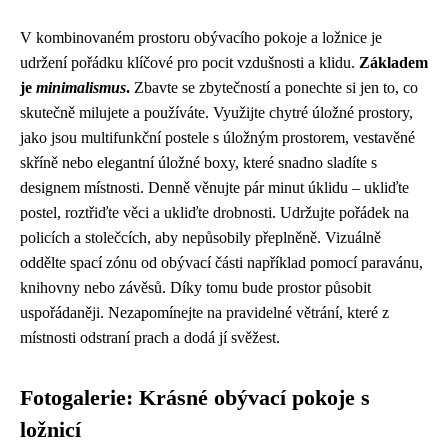
V kombinovaném prostoru obývacího pokoje a ložnice je
udržení pořádku klíčové pro pocit vzdušnosti a klidu.
Základem
je
minimalismus
.
Zbavte se zbytečností a ponechte si jen to, co
skutečně milujete a používáte. Využijte chytré úložné prostory,
jako jsou multifunkční postele s úložným prostorem, vestavěné
skříně nebo elegantní úložné boxy, které snadno sladíte s
designem místnosti. Denně věnujte pár minut úklidu – ukliďte
postel, roztřiďte věci a ukliďte drobnosti. Udržujte pořádek na
policích a stolečcích, aby nepůsobily přeplněně. Vizuálně
oddělte spací zónu od obývací části například pomocí paravánu,
knihovny nebo závěsů. Díky tomu bude prostor působit
uspořádaněji. Nezapomínejte na pravidelné větrání, které z
místnosti odstraní prach a dodá jí svěžest.
Fotogalerie: Krásné obývací pokoje s
ložnicí