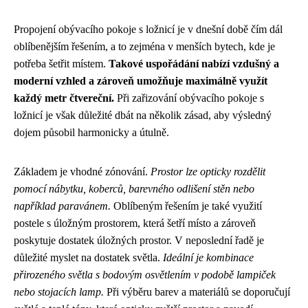
Propojení obývacího pokoje s ložnicí je v dnešní době čím dál
oblíbenějším řešením, a to zejména v menších bytech, kde je
potřeba šetřit místem.
Takové uspořádání nabízí vzdušný a
moderní vzhled a zároveň umožňuje maximálně využít
každý metr čtvereční.
Při zařizování obývacího pokoje s
ložnicí je však důležité dbát na několik zásad, aby výsledný
dojem působil harmonicky a útulně.
Základem je vhodné zónování.
Prostor lze opticky rozdělit
pomocí nábytku, koberců, barevného odlišení stěn nebo
například paravánem.
Oblíbeným řešením je také využití
postele s úložným prostorem, která šetří místo a zároveň
poskytuje dostatek úložných prostor. V neposlední řadě je
důležité myslet na dostatek světla.
Ideální je kombinace
přirozeného světla s bodovým osvětlením v podobě lampiček
nebo stojacích lamp.
Při výběru barev a materiálů se doporučují