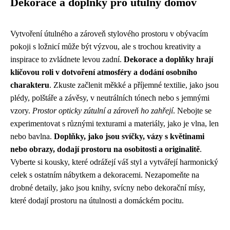
Dekorace a doplňky pro útulný domov
Vytvoření útulného a zároveň stylového prostoru v obývacím
pokoji s ložnicí může být výzvou, ale s trochou kreativity a
inspirace to zvládnete levou zadní.
Dekorace a doplňky hrají
klíčovou roli v dotvoření atmosféry a dodání osobního
charakteru
. Zkuste začlenit měkké a příjemné textilie, jako jsou
plédy, polštáře a závěsy, v neutrálních tónech nebo s jemnými
vzory.
Prostor opticky zútulní a zároveň ho zahřejí
. Nebojte se
experimentovat s různými texturami a materiály, jako je vlna, len
nebo bavlna.
Doplňky, jako jsou svíčky, vázy s květinami
nebo obrazy, dodají prostoru na osobitosti a originalitě
.
Vyberte si kousky, které odrážejí váš styl a vytvářejí harmonický
celek s ostatním nábytkem a dekoracemi. Nezapomeňte na
drobné detaily, jako jsou knihy, svícny nebo dekorační mísy,
které dodají prostoru na útulnosti a domáckém pocitu.