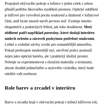
Propojení obývacího pokoje a ložnice v jeden celek s sebou
přináší potřebu šikovného rozdělení prostoru. Optické oddělení
je klíčové pro vytvoření pocitu soukromí a útulnosti v ložnicové
části, aniž byste museli stavět pevnou zeď. Existuje mnoho
elegantních a praktických řešení, jak toho dosáhnout.
Mezi
oblíbené patří například
paravány
, které dodají interiéru
nádech orientu a zároveň poskytnou potřebné soukromí.
Lehké a vzdušné
závěsy
zvolte pro romantičtější atmosféru.
Pokud preferujete modernější styl,
otevřené police
poslouží
nejen jako optická bariéra, ale i praktický úložný prostor.
Nebojte se experimentovat s různými materiály a texturami,
abyste dosáhli jedinečného a stylového výsledku, který bude
odrážet vaši osobnost.
Role barev a zrcadel v interiéru
Barvy a zrcadla hrají v obývacím pokoji s ložnicí klíčovou roli,