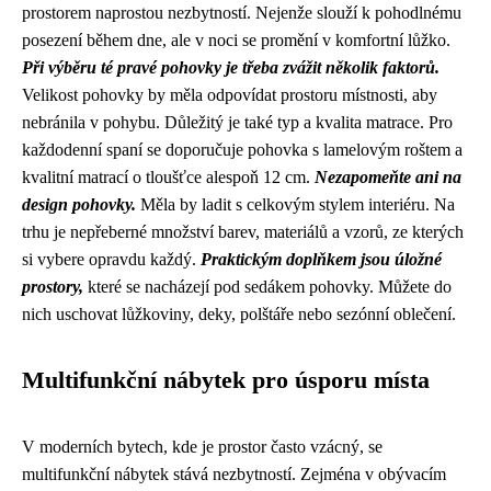
prostorem naprostou nezbytností. Nejenže slouží k pohodlnému
posezení během dne, ale v noci se promění v komfortní lůžko.
Při výběru té pravé pohovky je třeba zvážit několik faktorů.
Velikost pohovky by měla odpovídat prostoru místnosti, aby
nebránila v pohybu. Důležitý je také typ a kvalita matrace. Pro
každodenní spaní se doporučuje pohovka s lamelovým roštem a
kvalitní matrací o tloušťce alespoň 12 cm.
Nezapomeňte ani na
design pohovky.
Měla by ladit s celkovým stylem interiéru. Na
trhu je nepřeberné množství barev, materiálů a vzorů, ze kterých
si vybere opravdu každý.
Praktickým doplňkem jsou úložné
prostory,
které se nacházejí pod sedákem pohovky. Můžete do
nich uschovat lůžkoviny, deky, polštáře nebo sezónní oblečení.
Multifunkční nábytek pro úsporu místa
V moderních bytech, kde je prostor často vzácný, se
multifunkční nábytek stává nezbytností. Zejména v obývacím