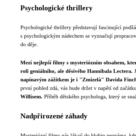
Psychologické thrillery
Psychologické thrillery představují fascinující podž
s psychologickým nádechem se vyznačují propracova
do děje.
Mezi nejlepší filmy s mysteriózním obsahem, kte
roli geniálního, ale děsivého Hannibala Lectera.
J
napínavým zážitkem je i "Zmizelá" Davida Finche
první pohled zdá, vás bude držet v napětí od začát
Willisem.
Příběh dětského psychologa, který se snaž
Nadpřirozené záhady
Mysteriózní filmy nás lákají do hlubin neznáma, kde s