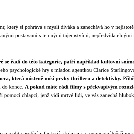
ánr, který si pohrává s myslí diváka a zanechává ho v nejisto
nými postavami s temnými tajemstvími, nepředvídatelnými z
ré se řadí do této kategorie, patří například kultovní s
eho psychologické hry s mladou agentkou Clarice Starlingovo
ra, která mistrně mísí prvky thrilleru a detektivky.
Příbě
ku do konce.
A pokud máte rádi filmy s překvapivým rozuzl
í pomoci chlapci, jenž vidí mrtvé lidi, ve vás zanechá hlubo
e realita prolíná s fantazií a kde se i ty nejracionálnější my