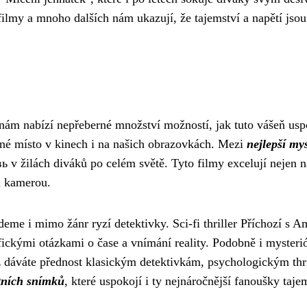
lmy a mnoho dalších nám ukazují, že tajemství a napětí jsou 
u nám nabízí nepřeberné množství možností, jak tuto vášeň us
vné místo v kinech i na našich obrazovkách. Mezi
nejlepší mys
ь v žilách diváků po celém světě. Tyto filmy excelují nejen n
u kamerou.
deme i mimo žánr ryzí detektivky. Sci-fi thriller Příchozí s
fickými otázkami o čase a vnímání reality. Podobně i mysteri
už dáváte přednost klasickým detektivkám, psychologickým thri
tních snímků
, které uspokojí i ty nejnáročnější fanoušky taje