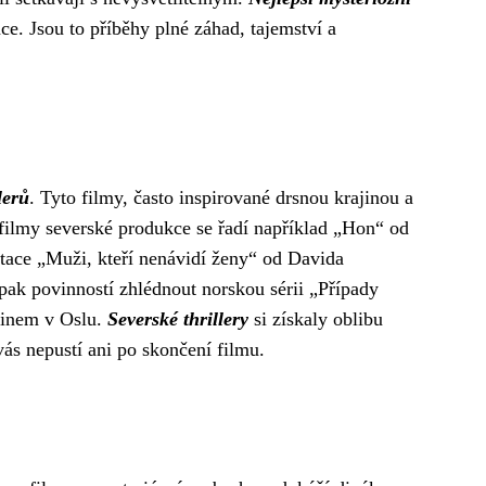
e. Jsou to příběhy plné záhad, tajemství a
lerů
. Tyto filmy, často inspirované drsnou krajinou a
 filmy severské produkce se řadí například „Hon“ od
tace „Muži, kteří nenávidí ženy“ od Davida
 pak povinností zhlédnout norskou sérii „Případy
očinem v Oslu.
Severské thrillery
si získaly oblibu
ás nepustí ani po skončení filmu.