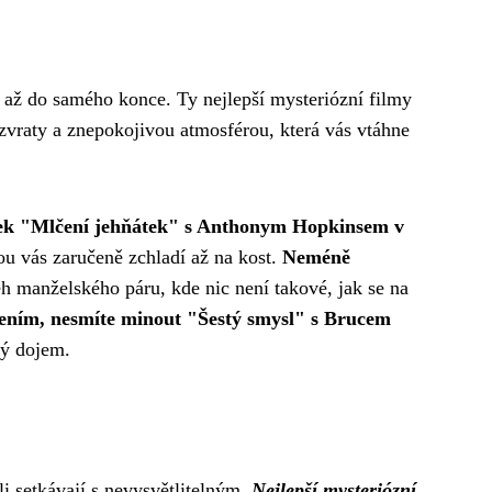
tě až do samého konce. Ty nejlepší mysteriózní filmy
vraty a znepokojivou atmosférou, která vás vtáhne
nímek "Mlčení jehňátek" s Anthonym Hopkinsem v
u vás zaručeně zchladí až na kost.
Neméně
h manželského páru, kde nic není takové, jak se na
ením, nesmíte minout "Šestý smysl" s Brucem
ký dojem.
sli setkávají s nevysvětlitelným.
Nejlepší mysteriózní