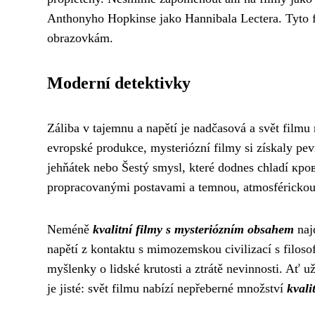
Anthonyho Hopkinse jako Hannibala Lectera. Tyto fi
obrazovkám.
Moderní detektivky
Záliba v tajemnu a napětí je nadčasová a svět film
evropské produkce, mysteriózní filmy si získaly pe
jehňátek nebo Šestý smysl, které dodnes chladí кров
propracovanými postavami a temnou, atmosféricko
Neméně
kvalitní filmy s mysteriózním obsahem
naj
napětí z kontaktu s mimozemskou civilizací s filoso
myšlenky o lidské krutosti a ztrátě nevinnosti. Ať 
je jisté: svět filmu nabízí nepřeberné množství
kvali