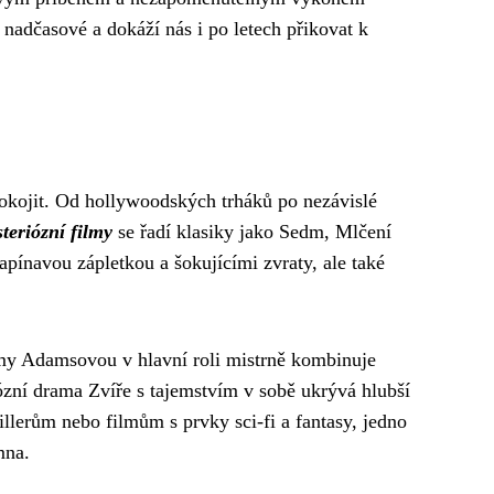
nadčasové a dokáží nás i po letech přikovat k
pokojit. Od hollywoodských trháků po nezávislé
teriózní filmy
se řadí klasiky jako Sedm, Mlčení
apínavou zápletkou a šokujícími zvraty, ale také
 Amy Adamsovou v hlavní roli mistrně kombinuje
ózní drama Zvíře s tajemstvím v sobě ukrývá hlubší
llerům nebo filmům s prvky sci-fi a fantasy, jedno
mna.