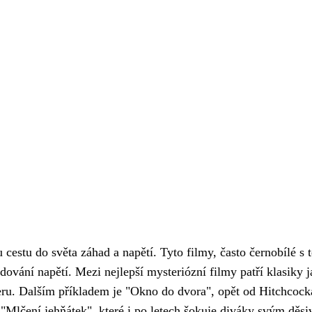
cestu do světa záhad a napětí. Tyto filmy, často černobílé s 
udování napětí. Mezi nejlepší mysteriózní filmy patří klasiky
eru. Dalším příkladem je "Okno do dvora", opět od Hitchcock
 "Mlčení jehňátek", které i po letech šokuje diváky svým 