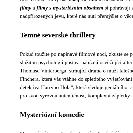
filmy
a
filmy s mysteriózním obsahem
si pohrávají 
nadpřirozených jevů, které nás nutí přemýšlet o vě
Temné severské thrillery
Pokud toužíte po napínavé filmové noci, zkuste se 
složitou psychologií postav, nabízejí osvěžující al
Thomase Vinterberga, strhující drama o muži faleš
Finchera, která vás vtáhne do spletitého vyšetřován
detektiva Harryho Hola“, která sleduje geniálního, 
pro svou syrovou autentičnost, komplexní zápletky a
Mysteriózní komedie