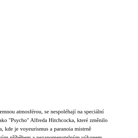
temnou atmosférou, se nespoléhají na speciální
 jako "Psycho" Alfreda Hitchcocka, které změnilo
a, kde je voyeurismus a paranoia mistrně
děsivým příběhem a nezapomenutelným výkonem