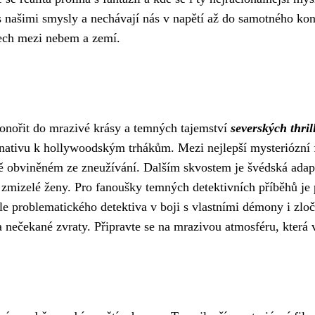
s našimi smysly a nechávají nás v napětí až do samotného konc
cech mezi nebem a zemí.
ponořit do mrazivé krásy a temných tajemství
severských thril
ternativu k hollywoodským trhákům. Mezi nejlepší mysteriózní
ně obviněném ze zneužívání. Dalším skvostem je švédská adap
í zmizelé ženy. Pro fanoušky temných detektivních příběhů je
ale problematického detektiva v boji s vlastními démony i zl
 nečekané zvraty. Připravte se na mrazivou atmosféru, která v