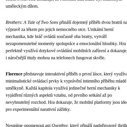
uměleckým dílem.
Brothers: A Tale of Two Sons
přináší dojemný příběh dvou bratrů n
výpravě za lékem pro jejich nemocného otce. Unikátní herní
mechanika, kde hráč ovládá současně oba bratry, vytváří
nezapomenutelné momenty spolupráce a emocionální hloubky. Hra
perfektně využívá dotykové ovládání mobilních zařízení a dokazuje
i náročnější tituly mohou na telefonech fungovat skvěle.
Florence
představuje interaktivní příběh o první lásce, který využív
minimalistické ovládací prvky k vyprávění intimního příběhu mladé
umělkyně. Každá kapitola využívá jedinečné herní mechaniky k
vyjádření různých aspektů vztahu, od prvního setkání až po
nevyhnutelný rozchod. Hra dokazuje, že mobilní platformy jsou ide
pro experimentální narativní zážitky.
Nesmíme opomenout ani
Oxenfree
, který přináší nadpřirozený thrill