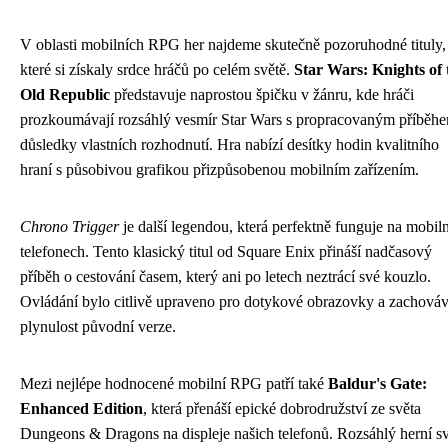
V oblasti mobilních RPG her najdeme skutečně pozoruhodné tituly,
které si získaly srdce hráčů po celém světě.
Star Wars: Knights of 
Old Republic
představuje naprostou špičku v žánru, kde hráči
prozkoumávají rozsáhlý vesmír Star Wars s propracovaným příběh
důsledky vlastních rozhodnutí. Hra nabízí desítky hodin kvalitního
hraní s působivou grafikou přizpůsobenou mobilním zařízením.
Chrono Trigger
je další legendou, která perfektně funguje na mobil
telefonech. Tento klasický titul od Square Enix přináší nadčasový
příběh o cestování časem, který ani po letech neztrácí své kouzlo.
Ovládání bylo citlivě upraveno pro dotykové obrazovky a zachováv
plynulost původní verze.
Mezi nejlépe hodnocené mobilní RPG patří také
Baldur's Gate:
Enhanced Edition
, která přenáší epické dobrodružství ze světa
Dungeons & Dragons na displeje našich telefonů. Rozsáhlý herní sv