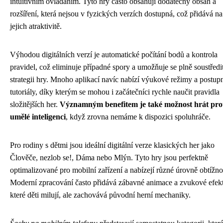
intuitivním ovládáním. Tyto hry často obsahují dodatečný obsah a
rozšíření, která nejsou v fyzických verzích dostupná, což přidává na
jejich atraktivitě.
Výhodou digitálních verzí je automatické počítání bodů a kontrola
pravidel, což eliminuje případné spory a umožňuje se plně soustředi
strategii hry. Mnoho aplikací navíc nabízí výukové režimy a postup
tutoriály, díky kterým se mohou i začátečníci rychle naučit pravidla
složitějších her.
Významným benefitem je také možnost hrát pro
umělé inteligenci
, když zrovna nemáme k dispozici spoluhráče.
Pro rodiny s dětmi jsou ideální digitální verze klasických her jako
Člověče, nezlob se!, Dáma nebo Mlýn. Tyto hry jsou perfektně
optimalizované pro mobilní zařízení a nabízejí různé úrovně obtížnos
Moderní zpracování často přidává zábavné animace a zvukové efekt
které děti milují, ale zachovává původní herní mechaniky.