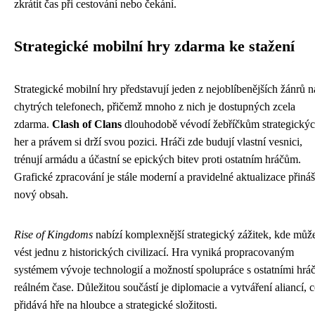
zkrátit čas při cestování nebo čekání.
Strategické mobilní hry zdarma ke stažení
Strategické mobilní hry představují jeden z nejoblíbenějších žánrů n
chytrých telefonech, přičemž mnoho z nich je dostupných zcela
zdarma.
Clash of Clans
dlouhodobě vévodí žebříčkům strategický
her a právem si drží svou pozici. Hráči zde budují vlastní vesnici,
trénují armádu a účastní se epických bitev proti ostatním hráčům.
Grafické zpracování je stále moderní a pravidelné aktualizace přináš
nový obsah.
Rise of Kingdoms
nabízí komplexnější strategický zážitek, kde můž
vést jednu z historických civilizací. Hra vyniká propracovaným
systémem vývoje technologií a možností spolupráce s ostatními hráč
reálném čase. Důležitou součástí je diplomacie a vytváření aliancí, 
přidává hře na hloubce a strategické složitosti.