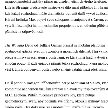
nezapomenutelné zážitky přímo na displeji jejich chytrého telefonu.
Life is Strange
představuje mistrovské dílo mezi příběhovými hram
kde každé rozhodnutí může dramaticky ovlivnit další vývoj událostí
Hlavní hrdinka Max objeví svou schopnost manipulovat s časem, c
vytváří fascinující herní mechaniku propojenou s emotivním příběh
přátelství a odpovědnosti.
The Walking Dead
od Telltale Games přinesl na mobilní platformy
postapokalyptický svět plný zombie a morálních dilemat. Hra vynik
především svým scénářem a postavami, se kterými si hráči vytvoří s
emoční pouto. Každá epizoda přináší těžká rozhodnutí, která moho
vést k úmrtí oblíbených postav nebo změně vztahů mezi přeživšími.
Další perlou v kategorii příběhových her je
Monument Valley
, kte
kombinuje nádhernou vizuální stránku s hlavolamy inspirovanými d
M.C. Eschera. Příběh mlčenlivé princezny Idy, která putuje
geometrickými světy, aby odčinila své hříchy, okouzlil miliony hráč
celém světě. Hra dokazuje, že i mobilní titul může být skutečným