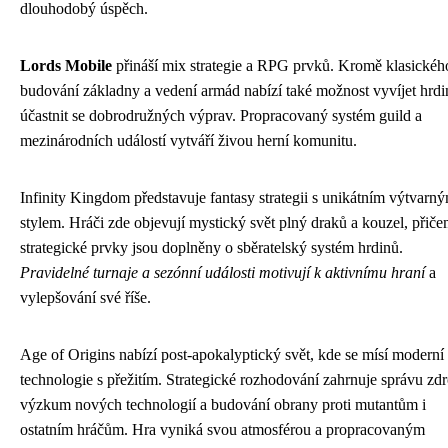
dlouhodobý úspěch.
Lords Mobile
přináší mix strategie a RPG prvků. Kromě klasickéh
budování základny a vedení armád nabízí také možnost vyvíjet hrdi
účastnit se dobrodružných výprav. Propracovaný systém guild a
mezinárodních událostí vytváří živou herní komunitu.
Infinity Kingdom představuje fantasy strategii s unikátním výtvarn
stylem. Hráči zde objevují mystický svět plný draků a kouzel, přič
strategické prvky jsou doplněny o sběratelský systém hrdinů.
Pravidelné turnaje a sezónní události motivují k aktivnímu hraní
a
vylepšování své říše.
Age of Origins nabízí post-apokalyptický svět, kde se mísí moderní
technologie s přežitím. Strategické rozhodování zahrnuje správu zdr
výzkum nových technologií a budování obrany proti mutantům i
ostatním hráčům. Hra vyniká svou atmosférou a propracovaným