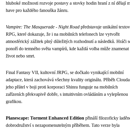
hluboké možnosti rozvoje postavy a stovky hodin hraní z ní dělají m
have pro každého fanouška žánru.
Vampire: The Masquerade - Night Road
představuje unikátní texto
RPG, které dokazuje, že i na mobilních telefonech lze vytvořit
atmosférický zážitek plný důležitých rozhodnutí a následků. Hráči s
ponoří do temného světa vampírů, kde každá volba může znamenat
život nebo smrt.
Final Fantasy VII, kultovní JRPG, se dočkalo vynikající mobilní
adaptace, která zachovává všechny kvality originálu. Příběh Clouda
jeho přátel v boji proti korporaci Shinra funguje na mobilních
zařízeních překvapivě dobře, s intuitivním ovládáním a vylepšenou
grafikou.
Planescape: Torment Enhanced Edition
přináší filozoficky laděn
dobrodružství s nezapomenutelným příběhem. Tato verze byla