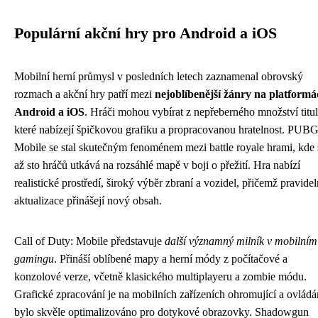
Populární akční hry pro Android a iOS
Mobilní herní průmysl v posledních letech zaznamenal obrovský
rozmach a akční hry patří mezi
nejoblíbenější žánry na platform
Android a iOS
. Hráči mohou vybírat z nepřeberného množství titul
které nabízejí špičkovou grafiku a propracovanou hratelnost. PUB
Mobile se stal skutečným fenoménem mezi battle royale hrami, kde 
až sto hráčů utkává na rozsáhlé mapě v boji o přežití. Hra nabízí
realistické prostředí, široký výběr zbraní a vozidel, přičemž pravide
aktualizace přinášejí nový obsah.
Call of Duty: Mobile představuje
další významný milník v mobilním
gamingu
. Přináší oblíbené mapy a herní módy z počítačové a
konzolové verze, včetně klasického multiplayeru a zombie módu.
Grafické zpracování je na mobilních zařízeních ohromující a ovládá
bylo skvěle optimalizováno pro dotykové obrazovky. Shadowgun