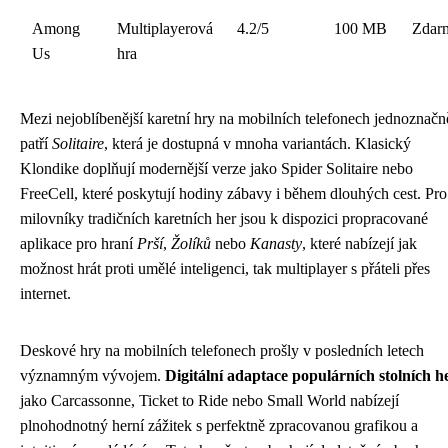
Among
Multiplayerová
4.2/5
100 MB
Zdar
Us
hra
Mezi nejoblíbenější karetní hry na mobilních telefonech jednoznačn
patří
Solitaire
, která je dostupná v mnoha variantách. Klasický
Klondike doplňují modernější verze jako Spider Solitaire nebo
FreeCell, které poskytují hodiny zábavy i během dlouhých cest. Pro
milovníky tradičních karetních her jsou k dispozici propracované
aplikace pro hraní
Prší
,
Žolíků
nebo
Kanasty
, které nabízejí jak
možnost hrát proti umělé inteligenci, tak multiplayer s přáteli přes
internet.
Deskové hry na mobilních telefonech prošly v posledních letech
významným vývojem.
Digitální adaptace populárních stolních h
jako Carcassonne, Ticket to Ride nebo Small World nabízejí
plnohodnotný herní zážitek s perfektně zpracovanou grafikou a