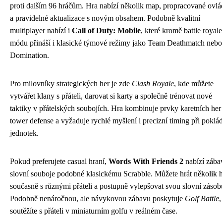
proti dalším 96 hráčům. Hra nabízí několik map, propracované ovlá
a pravidelné aktualizace s novým obsahem. Podobně kvalitní
multiplayer nabízí i
Call of Duty: Mobile
, které kromě battle royale
módu přináší i klasické týmové režimy jako Team Deathmatch nebo
Domination.
Pro milovníky strategických her je zde
Clash Royale
, kde můžete
vytvářet klany s přáteli, darovat si karty a společně trénovat nové
taktiky v přátelských soubojích. Hra kombinuje prvky karetních her
tower defense a vyžaduje rychlé myšlení i precizní timing při poklá
jednotek.
Pokud preferujete casual hraní,
Words With Friends 2
nabízí zába
slovní souboje podobné klasickému Scrabble. Můžete hrát několik 
současně s různými přáteli a postupně vylepšovat svou slovní zásob
Podobně nenáročnou, ale návykovou zábavu poskytuje
Golf Battle
soutěžíte s přáteli v miniaturním golfu v reálném čase.