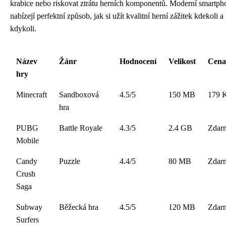
krabice nebo riskovat ztrátu herních komponentů. Moderní smartph
nabízejí perfektní způsob, jak si užít kvalitní herní zážitek kdekoli a
kdykoli.
Název
Žánr
Hodnocení
Velikost
Cena
hry
Minecraft
Sandboxová
4.5/5
150 MB
179 
hra
PUBG
Battle Royale
4.3/5
2.4 GB
Zdar
Mobile
Candy
Puzzle
4.4/5
80 MB
Zdar
Crush
Saga
Subway
Běžecká hra
4.5/5
120 MB
Zdar
Surfers