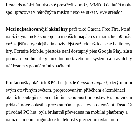
Legends nabízí futuristické prostředí s prvky MMO, kde hráči moh
spolupracovat v náročných misích nebo se utkat v PvP arénách.
Mezi nejstahovanější akční hry
patří také Garena Free Fire, která
nabízí dynamické souboje na menších mapách s maximálně 50 hráči
což zajišťuje rychlejší a intenzivnější zážitek než klasické battle roy
hry. Fortnite Mobile, přestože není dostupný přes Google Play, zůst
populární volbou díky unikátnímu stavebnímu systému a pravideln
událostem s populárními značkami.
Pro fanoušky akčních RPG her je zde
Genshin Impact
, který ohrom
svým otevřeným světem, propracovaným příběhem a kombinací
akčních soubojů s elementárními schopnostmi postav. Hra pravidel
přidává nové oblasti k prozkoumání a postavy k odemčení. Dead Ce
původně PC hra, byla brilantně převedena na mobilní platformy a
nabízí náročnou rogue-like hratelnost s precizním ovládáním.