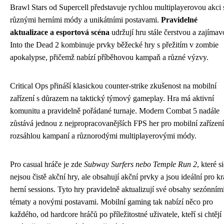
Brawl Stars od Supercell představuje rychlou multiplayerovou akci 
různými herními módy a unikátními postavami.
Pravidelné
aktualizace a esportová scéna
udržují hru stále čerstvou a zajímav
Into the Dead 2 kombinuje prvky běžecké hry s přežitím v zombie
apokalypse, přičemž nabízí příběhovou kampaň a různé výzvy.
Critical Ops přináší klasickou counter-strike zkušenost na mobilní
zařízení s důrazem na taktický týmový gameplay. Hra má aktivní
komunitu a pravidelně pořádané turnaje. Modern Combat 5 nadále
zůstává jednou z nejpropracovanějších FPS her pro mobilní zařízení
rozsáhlou kampaní a různorodými multiplayerovými módy.
Pro casual hráče je zde
Subway Surfers nebo Temple Run 2
, které s
nejsou čistě akční hry, ale obsahují akční prvky a jsou ideální pro kr
herní sessions. Tyto hry pravidelně aktualizují své obsahy sezónním
tématy a novými postavami. Mobilní gaming tak nabízí něco pro
každého, od hardcore hráčů po příležitostné uživatele, kteří si chtějí