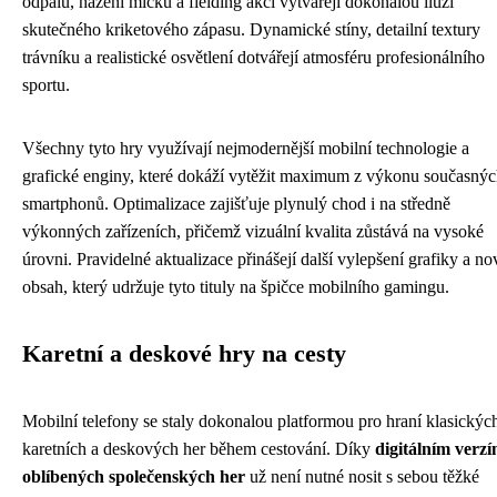
odpalů, házení míčku a fielding akcí vytvářejí dokonalou iluzi
skutečného kriketového zápasu. Dynamické stíny, detailní textury
trávníku a realistické osvětlení dotvářejí atmosféru profesionálního
sportu.
Všechny tyto hry využívají nejmodernější mobilní technologie a
grafické enginy, které dokáží vytěžit maximum z výkonu současný
smartphonů. Optimalizace zajišťuje plynulý chod i na středně
výkonných zařízeních, přičemž vizuální kvalita zůstává na vysoké
úrovni. Pravidelné aktualizace přinášejí další vylepšení grafiky a no
obsah, který udržuje tyto tituly na špičce mobilního gamingu.
Karetní a deskové hry na cesty
Mobilní telefony se staly dokonalou platformou pro hraní klasickýc
karetních a deskových her během cestování. Díky
digitálním verz
oblíbených společenských her
už není nutné nosit s sebou těžké