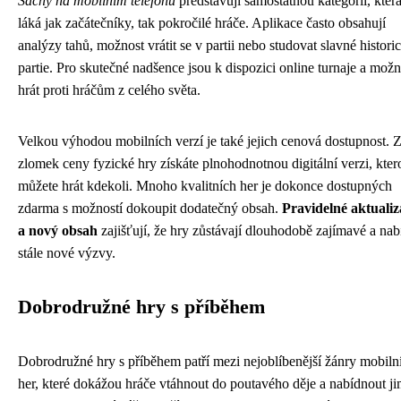
Šachy na mobilním telefonu
představují samostatnou kategorii, kter
láká jak začátečníky, tak pokročilé hráče. Aplikace často obsahují
analýzy tahů, možnost vrátit se v partii nebo studovat slavné histori
partie. Pro skutečné nadšence jsou k dispozici online turnaje a možn
hrát proti hráčům z celého světa.
Velkou výhodou mobilních verzí je také jejich cenová dostupnost. 
zlomek ceny fyzické hry získáte plnohodnotnou digitální verzi, kter
můžete hrát kdekoli. Mnoho kvalitních her je dokonce dostupných
zdarma s možností dokoupit dodatečný obsah.
Pravidelné aktualiz
a nový obsah
zajišťují, že hry zůstávají dlouhodobě zajímavé a nabí
stále nové výzvy.
Dobrodružné hry s příběhem
Dobrodružné hry s příběhem patří mezi nejoblíbenější žánry mobiln
her, které dokážou hráče vtáhnout do poutavého děje a nabídnout j