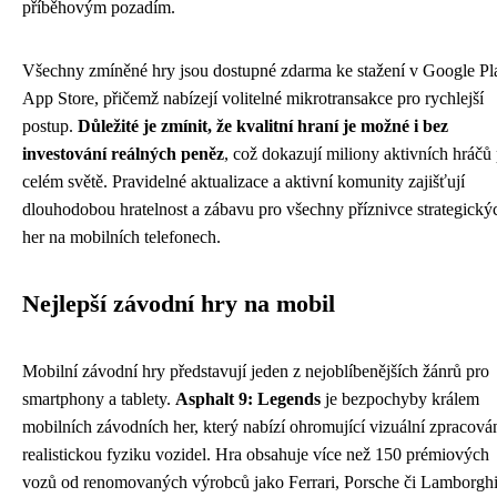
příběhovým pozadím.
Všechny zmíněné hry jsou dostupné zdarma ke stažení v Google Pla
App Store, přičemž nabízejí volitelné mikrotransakce pro rychlejší
postup.
Důležité je zmínit, že kvalitní hraní je možné i bez
investování reálných peněz
, což dokazují miliony aktivních hráčů
celém světě. Pravidelné aktualizace a aktivní komunity zajišťují
dlouhodobou hratelnost a zábavu pro všechny příznivce strategický
her na mobilních telefonech.
Nejlepší závodní hry na mobil
Mobilní závodní hry představují jeden z nejoblíbenějších žánrů pro
smartphony a tablety.
Asphalt 9: Legends
je bezpochyby králem
mobilních závodních her, který nabízí ohromující vizuální zpracován
realistickou fyziku vozidel. Hra obsahuje více než 150 prémiových
vozů od renomovaných výrobců jako Ferrari, Porsche či Lamborghi