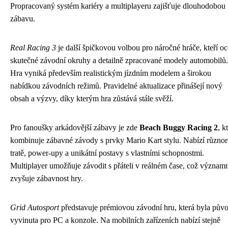
Propracovaný systém kariéry a multiplayeru zajišťuje dlouhodobou
zábavu.
Real Racing 3
je další špičkovou volbou pro náročné hráče, kteří oc
skutečné závodní okruhy a detailně zpracované modely automobilů.
Hra vyniká především realistickým jízdním modelem a širokou
nabídkou závodních režimů. Pravidelné aktualizace přinášejí nový
obsah a výzvy, díky kterým hra zůstává stále svěží.
Pro fanoušky arkádovější zábavy je zde
Beach Buggy Racing 2
, k
kombinuje zábavné závody s prvky Mario Kart stylu. Nabízí různo
tratě, power-upy a unikátní postavy s vlastními schopnostmi.
Multiplayer umožňuje závodit s přáteli v reálném čase, což význam
zvyšuje zábavnost hry.
Grid Autosport
představuje prémiovou závodní hru, která byla pův
vyvinuta pro PC a konzole. Na mobilních zařízeních nabízí stejně