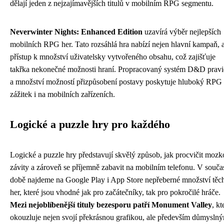
dělají jeden z nejzajímavějších titulů v mobilním RPG segmentu.
Neverwinter Nights: Enhanced Edition
uzavírá výběr nejlepších
mobilních RPG her. Tato rozsáhlá hra nabízí nejen hlavní kampaň, a
přístup k množství uživatelsky vytvořeného obsahu, což zajišťuje
takřka nekonečné možnosti hraní. Propracovaný systém D&D pravi
a množství možností přizpůsobení postavy poskytuje hluboký RPG
zážitek i na mobilních zařízeních.
Logické a puzzle hry pro každého
Logické a puzzle hry představují skvělý způsob, jak procvičit moz
závity a zároveň se příjemně zabavit na mobilním telefonu. V souča
době najdeme na Google Play i App Store nepřeberné množství těc
her, které jsou vhodné jak pro začátečníky, tak pro pokročilé hráče.
Mezi nejoblíbenější tituly bezesporu patří Monument Valley
, kt
okouzluje nejen svojí překrásnou grafikou, ale především důmysln