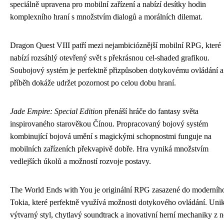
speciálně upravena pro mobilní zařízení a nabízí desítky hodin
komplexního hraní s množstvím dialogů a morálních dilemat.
Dragon Quest VIII patří mezi nejambicióznější mobilní RPG, které
nabízí rozsáhlý otevřený svět s překrásnou cel-shaded grafikou.
Soubojový systém je perfektně přizpůsoben dotykovému ovládání a
příběh dokáže udržet pozornost po celou dobu hraní.
Jade Empire: Special Edition
přenáší hráče do fantasy světa
inspirovaného starověkou Čínou. Propracovaný bojový systém
kombinující bojová umění s magickými schopnostmi funguje na
mobilních zařízeních překvapivě dobře. Hra vyniká množstvím
vedlejších úkolů a možností rozvoje postavy.
The World Ends with You je originální RPG zasazené do moderníh
Tokia, které perfektně využívá možnosti dotykového ovládání. Unik
výtvarný styl, chytlavý soundtrack a inovativní herní mechaniky z n