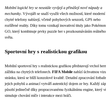
Mobilní logické hry se neustále vyvíjejí a přinášejí nové nápady a
mechaniky
. Vývojáři se snaží využít všech možností, které moderní
chytré telefony nabízejí, včetně pohybových senzorů, GPS nebo
rozšířené reality. Díky tomu vznikají inovativní tituly jako Pokémon
GO, který kombinuje prvky puzzle her s prozkoumáváním reálného
světa.
Sportovní hry s realistickou grafikou
Mobilní sportovní hry s realistickou grafikou představují vrchol her
zážitku na chytrých telefonech.
FIFA Mobile
nabízí úchvatnou vizu
stránku, která se blíží konzolové kvalitě. Detailní zpracování fotbalis
jejich pohybů a animací vytváří autentický dojem ze hry. Každý zá
působí jedinečně díky propracovanému fyzikálnímu engine, který v
simuluje chování míče i interakce mezi hráči.