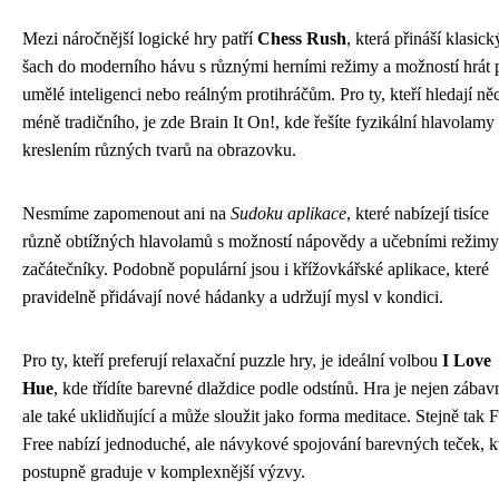
Mezi náročnější logické hry patří
Chess Rush
, která přináší klasick
šach do moderního hávu s různými herními režimy a možností hrát p
umělé inteligenci nebo reálným protihráčům. Pro ty, kteří hledají ně
méně tradičního, je zde Brain It On!, kde řešíte fyzikální hlavolamy
kreslením různých tvarů na obrazovku.
Nesmíme zapomenout ani na
Sudoku aplikace
, které nabízejí tisíce
různě obtížných hlavolamů s možností nápovědy a učebními režimy
začátečníky. Podobně populární jsou i křížovkářské aplikace, které
pravidelně přidávají nové hádanky a udržují mysl v kondici.
Pro ty, kteří preferují relaxační puzzle hry, je ideální volbou
I Love
Hue
, kde třídíte barevné dlaždice podle odstínů. Hra je nejen zábav
ale také uklidňující a může sloužit jako forma meditace. Stejně tak 
Free nabízí jednoduché, ale návykové spojování barevných teček, k
postupně graduje v komplexnější výzvy.