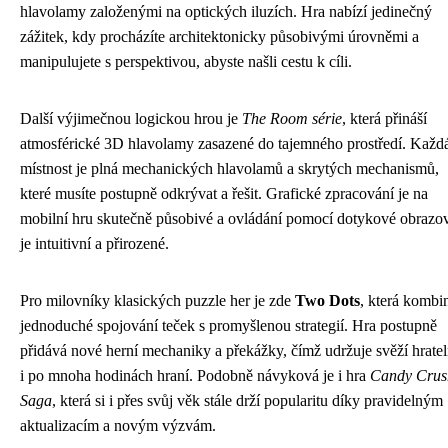
hlavolamy založenými na optických iluzích. Hra nabízí jedinečný
zážitek, kdy procházíte architektonicky působivými úrovněmi a
manipulujete s perspektivou, abyste našli cestu k cíli.
Další výjimečnou logickou hrou je
The Room série
, která přináší
atmosférické 3D hlavolamy zasazené do tajemného prostředí. Každ
místnost je plná mechanických hlavolamů a skrytých mechanismů,
které musíte postupně odkrývat a řešit. Grafické zpracování je na
mobilní hru skutečně působivé a ovládání pomocí dotykové obrazo
je intuitivní a přirozené.
Pro milovníky klasických puzzle her je zde
Two Dots
, která kombi
jednoduché spojování teček s promyšlenou strategií. Hra postupně
přidává nové herní mechaniky a překážky, čímž udržuje svěží hratel
i po mnoha hodinách hraní. Podobně návyková je i hra
Candy Crus
Saga
, která si i přes svůj věk stále drží popularitu díky pravidelným
aktualizacím a novým výzvám.