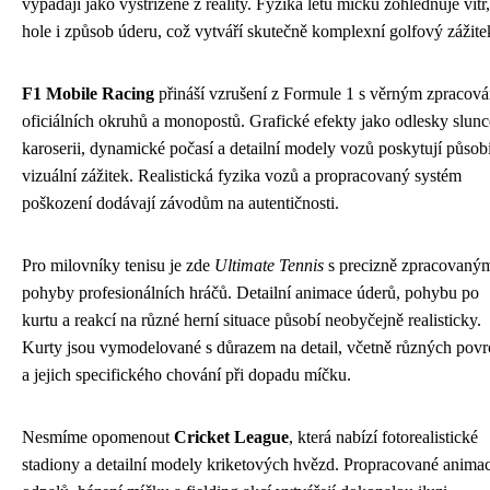
vypadají jako vystřižené z reality. Fyzika letu míčku zohledňuje vítr,
hole i způsob úderu, což vytváří skutečně komplexní golfový zážite
F1 Mobile Racing
přináší vzrušení z Formule 1 s věrným zpracov
oficiálních okruhů a monopostů. Grafické efekty jako odlesky slunc
karoserii, dynamické počasí a detailní modely vozů poskytují působ
vizuální zážitek. Realistická fyzika vozů a propracovaný systém
poškození dodávají závodům na autentičnosti.
Pro milovníky tenisu je zde
Ultimate Tennis
s precizně zpracovaný
pohyby profesionálních hráčů. Detailní animace úderů, pohybu po
kurtu a reakcí na různé herní situace působí neobyčejně realisticky.
Kurty jsou vymodelované s důrazem na detail, včetně různých pov
a jejich specifického chování při dopadu míčku.
Nesmíme opomenout
Cricket League
, která nabízí fotorealistické
stadiony a detailní modely kriketových hvězd. Propracované anima