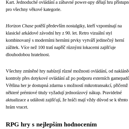
Kart. Jednoduché ovládání a zábavné power-upy dělají hru přístup
pro všechny věkové kategorie.
Horizon Chase
potěší především nostalgiky, kteří vzpomínají na
klasické arkádové závodní hry z 90. let. Retro vizuální styl
kombinovaný s moderními herními prvky vytváří jedinečný herní
zážitek. Více než 100 tratí napříč různými lokacemi zajišťuje
dlouhodobou hratelnost.
Všechny zmíněné hry nabízejí různé možnosti ovládání, od nakláně
kontroly přes dotykové ovládání až po podporu externích gamepadů
Většina her je dostupná zdarma s možností mikrotransakcí, přičemž
některé prémiové tituly vyžadují jednorázový nákup. Pravidelné
aktualizace a události zajišťují, že hráči mají vždy důvod se k těmto
hrám vracet.
RPG hry s nejlepším hodnocením