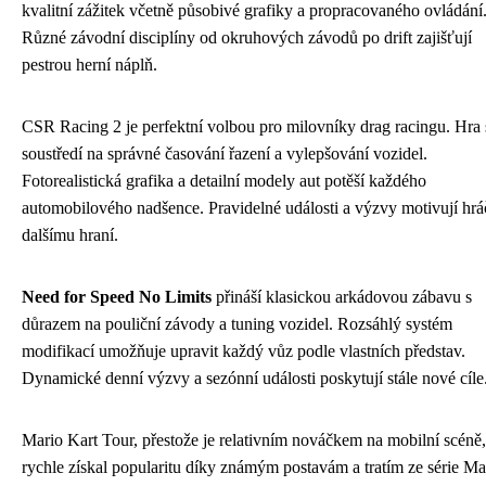
kvalitní zážitek včetně působivé grafiky a propracovaného ovládání
Různé závodní disciplíny od okruhových závodů po drift zajišťují
pestrou herní náplň.
CSR Racing 2 je perfektní volbou pro milovníky drag racingu. Hra 
soustředí na správné časování řazení a vylepšování vozidel.
Fotorealistická grafika a detailní modely aut potěší každého
automobilového nadšence. Pravidelné události a výzvy motivují hrá
dalšímu hraní.
Need for Speed No Limits
přináší klasickou arkádovou zábavu s
důrazem na pouliční závody a tuning vozidel. Rozsáhlý systém
modifikací umožňuje upravit každý vůz podle vlastních představ.
Dynamické denní výzvy a sezónní události poskytují stále nové cíle
Mario Kart Tour, přestože je relativním nováčkem na mobilní scéně,
rychle získal popularitu díky známým postavám a tratím ze série Ma