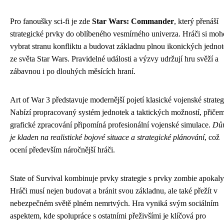
Pro fanoušky sci-fi je zde
Star Wars: Commander
, který přenáší
strategické prvky do oblíbeného vesmírného univerza. Hráči si mo
vybrat stranu konfliktu a budovat základnu plnou ikonických jedno
ze světa Star Wars. Pravidelné události a výzvy udržují hru svěží a
zábavnou i po dlouhých měsících hraní.
Art of War 3 představuje modernější pojetí klasické vojenské strateg
Nabízí propracovaný systém jednotek a taktických možností, přiče
grafické zpracování připomíná profesionální vojenské simulace.
Dů
je kladen na realistické bojové situace a strategické plánování
, což
ocení především náročnější hráči.
State of Survival kombinuje prvky strategie s prvky zombie apokaly
Hráči musí nejen budovat a bránit svou základnu, ale také přežít v
nebezpečném světě plném nemrtvých. Hra vyniká svým sociálním
aspektem, kde spolupráce s ostatními přeživšími je klíčová pro