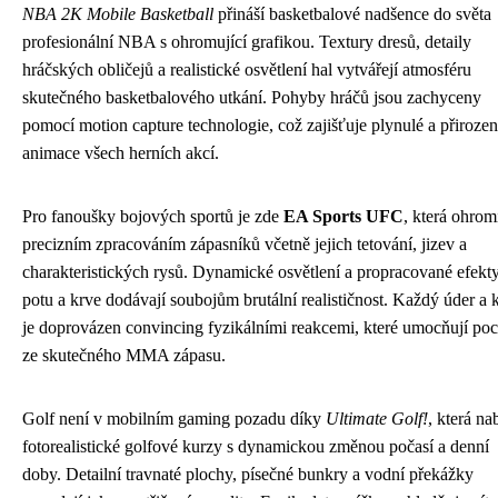
NBA 2K Mobile Basketball
přináší basketbalové nadšence do světa
profesionální NBA s ohromující grafikou. Textury dresů, detaily
hráčských obličejů a realistické osvětlení hal vytvářejí atmosféru
skutečného basketbalového utkání. Pohyby hráčů jsou zachyceny
pomocí motion capture technologie, což zajišťuje plynulé a přiroze
animace všech herních akcí.
Pro fanoušky bojových sportů je zde
EA Sports UFC
, která ohrom
precizním zpracováním zápasníků včetně jejich tetování, jizev a
charakteristických rysů. Dynamické osvětlení a propracované efekt
potu a krve dodávají soubojům brutální realističnost. Každý úder a 
je doprovázen convincing fyzikálními reakcemi, které umocňují poc
ze skutečného MMA zápasu.
Golf není v mobilním gaming pozadu díky
Ultimate Golf!
, která na
fotorealistické golfové kurzy s dynamickou změnou počasí a denní
doby. Detailní travnaté plochy, písečné bunkry a vodní překážky