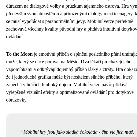
důrazem na dialogové volby a průzkum tajemného ostrova. Hra vyn
především svou atmosférou a přirozenými dialogy mezi teenagery, k
se musí vypořádat s paranormálními jevy. Mobilní verze perfektně
zachovává všechny kvality původní hry a přidává intuitivní dotyko
ovládání.
To the Moon
je emotivní příběh o splnění posledního přání umírají
muže, který se chce podívat na Měsíc. Dva lékaři procházejí jeho
vzpomínkami a odkrývají dojemný příběh lásky a ztráty. Hra dokazu
že i jednoduchá grafika může být nositelem silného příběhu, který
zanechá v hráčích hluboký dojem. Mobilní verze navíc přidává
vylepšené vizuální efekty a optimalizované ovládání pro dotykové
obrazovky.
Mobilní hry jsou jako sladká čokoláda - čím víc jich máš,