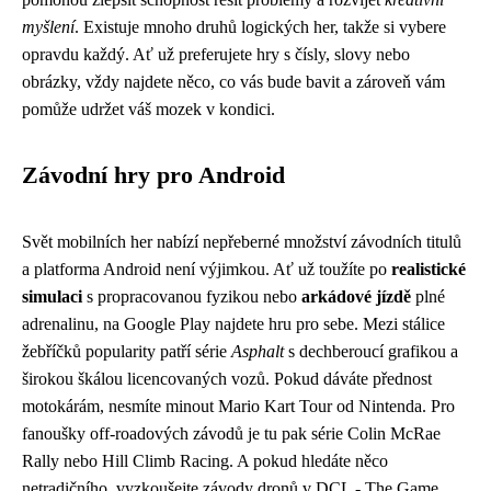
myšlení
. Existuje mnoho druhů logických her, takže si vybere
opravdu každý. Ať už preferujete hry s čísly, slovy nebo
obrázky, vždy najdete něco, co vás bude bavit a zároveň vám
pomůže udržet váš mozek v kondici.
Závodní hry pro Android
Svět mobilních her nabízí nepřeberné množství závodních titulů
a platforma Android není výjimkou. Ať už toužíte po
realistické
simulaci
s propracovanou fyzikou nebo
arkádové jízdě
plné
adrenalinu, na Google Play najdete hru pro sebe. Mezi stálice
žebříčků popularity patří série
Asphalt
s dechberoucí grafikou a
širokou škálou licencovaných vozů. Pokud dáváte přednost
motokárám, nesmíte minout Mario Kart Tour od Nintenda. Pro
fanoušky off-roadových závodů je tu pak série Colin McRae
Rally nebo Hill Climb Racing. A pokud hledáte něco
netradičního, vyzkoušejte závody dronů v DCL - The Game.