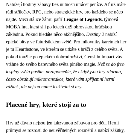
Nabízejí hodiny zábavy bez nutnosti utrácet peníze. Ať už máte
rádi střílečky, RPG, nebo strategické hry, pro každého se něco
najde. Mezi stálice žánru patří
League of Legends
, týmová
MOBA hra, která si i po letech drží obrovskou hráčskou
základnu. Pokud hledáte něco akčnějšího,
Destiny 2
nabízí
epické bitvy ve futuristickém světě. Pro milovníky karetních her
je tu Hearthstone, ve kterém se utkáte s hráči z celého světa. A
pokud toužíte po epickém dobrodružství, Genshin Impact vás
vtáhne do svého barevného světa plného magie.
Než se do free-
to-play světa pustíte, nezapomeňte, že i když jsou hry zdarma,
často obsahují mikrotransakce, které vám zpříjemní herní
zážitek, ale nejsou nutné k užívání si hry.
Placené hry, které stojí za to
Hry už dávno nejsou jen takzvanou zábavou pro děti. Herní
průmysl se rozrostl do neuvěřitelných rozměrů a nabízí zážitky,