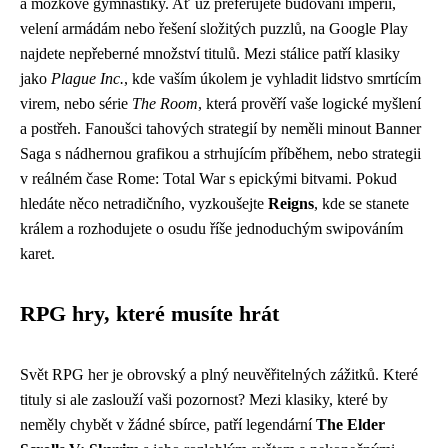
a mozkové gymnastiky. Ať už preferujete budování impérií,
velení armádám nebo řešení složitých puzzlů, na Google Play
najdete nepřeberné množství titulů. Mezi stálice patří klasiky
jako
Plague Inc.
, kde vaším úkolem je vyhladit lidstvo smrtícím
virem, nebo série
The Room
, která prověří vaše logické myšlení
a postřeh. Fanoušci tahových strategií by neměli minout Banner
Saga s nádhernou grafikou a strhujícím příběhem, nebo strategii
v reálném čase Rome: Total War s epickými bitvami. Pokud
hledáte něco netradičního, vyzkoušejte
Reigns
, kde se stanete
králem a rozhodujete o osudu říše jednoduchým swipováním
karet.
RPG hry, které musíte hrát
Svět RPG her je obrovský a plný neuvěřitelných zážitků. Které
tituly si ale zaslouží vaši pozornost? Mezi klasiky, které by
neměly chybět v žádné sbírce, patří legendární
The Elder