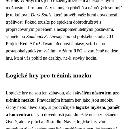
Scrolls V: Skyrim
s jeho rozlehlým světem a nekonečnými
možnostmi. Pro fanoušky temných příběhů a náročných soubojů
je tu kultovní
Dark Souls
, které prověří vaše herní dovednosti i
trpělivost. Pokud toužíte po epickém dobrodružství s
propracovaným příběhem a nezapomenutelnými postavami,
sáhněte po
Zaklínači 3: Divoký hon
od polského studia CD
Projekt Red. Ať už dáváte přednost fantasy, sci-fi nebo
postapokalyptickým světům, v žánru RPG si zaručeně najdete
hru, která vás pohltí na desítky, ne-li stovky hodin.
Logické hry pro trénink mozku
Logické hry nejsou jen zábavou, ale i
skvělým nástrojem pro
trénink mozku
. Pravidelným hraním her, jako jsou sudoku,
šachy nebo hlavolamy, si procvičujete
logické myšlení, paměť
a koncentraci
. Tyto dovednosti jsou důležité nejen v běžném
životě, ale i v práci a při studiu. Navíc, logické hry vám
pomohou zlepšit schopnost řešit problémy a rozvíjet
kreativní