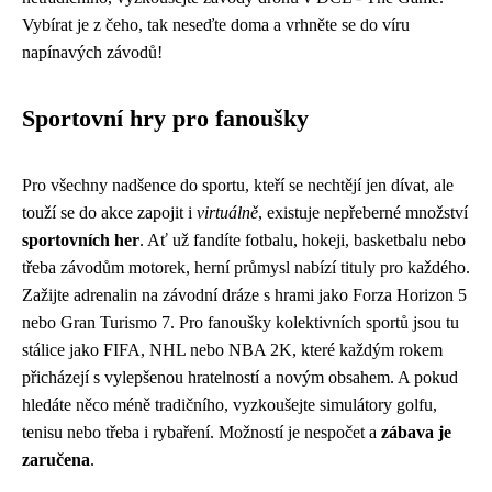
Vybírat je z čeho, tak neseďte doma a vrhněte se do víru
napínavých závodů!
Sportovní hry pro fanoušky
Pro všechny nadšence do sportu, kteří se nechtějí jen dívat, ale
touží se do akce zapojit i
virtuálně
, existuje nepřeberné množství
sportovních her
. Ať už fandíte fotbalu, hokeji, basketbalu nebo
třeba závodům motorek, herní průmysl nabízí tituly pro každého.
Zažijte adrenalin na závodní dráze s hrami jako Forza Horizon 5
nebo Gran Turismo 7. Pro fanoušky kolektivních sportů jsou tu
stálice jako FIFA, NHL nebo NBA 2K, které každým rokem
přicházejí s vylepšenou hratelností a novým obsahem. A pokud
hledáte něco méně tradičního, vyzkoušejte simulátory golfu,
tenisu nebo třeba i rybaření. Možností je nespočet a
zábava je
zaručena
.