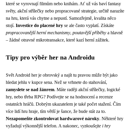
které se vyrovnají filmům nebo knihám. Ať už vás baví fantasy
světy, akční střílečky nebo propracované strategie, určitě narazíte
na hru, která vás chytne a nepustí. Samozřejmě, kvalita něco
stojí.
Investice do placené hry
se ale často vyplatí. Získáte
propracovanější herní mechanismy
,
poutavější příběhy
a hlavně
– žádné otravné mikrotransakce, které kazí herní zážitek.
Tipy pro výběr her na Androidu
Svět Android her je obrovský a najít tu pravou může být jako
hledat jehlu v kupce sena. Než se vrhnete do stahování,
zamyslete se nad žánrem
. Máte raději akční střílečky, logické
hry, nebo třeba RPG? Podívejte se na hodnocení a recenze
ostatních hráčů. Dobrým ukazatelem je také počet stažení. Čím
více lidí hru hraje, tím větší je šance, že bude stát za to.
Nezapomeňte zkontrolovat hardwarové nároky
. Některé hry
vyžadují výkonnější telefon. A nakonec,
vyzkoušejte i hry