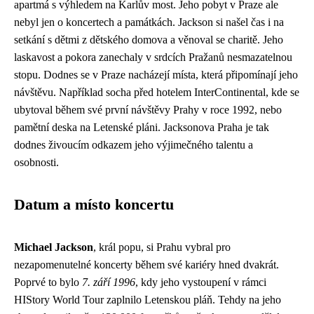
apartmá s výhledem na Karlův most. Jeho pobyt v Praze ale
nebyl jen o koncertech a památkách. Jackson si našel čas i na
setkání s dětmi z dětského domova a věnoval se charitě. Jeho
laskavost a pokora zanechaly v srdcích Pražanů nesmazatelnou
stopu. Dodnes se v Praze nacházejí místa, která připomínají jeho
návštěvu. Například socha před hotelem InterContinental, kde se
ubytoval během své první návštěvy Prahy v roce 1992, nebo
pamětní deska na Letenské pláni. Jacksonova Praha je tak
dodnes živoucím odkazem jeho výjimečného talentu a
osobnosti.
Datum a místo koncertu
Michael Jackson
, král popu, si Prahu vybral pro
nezapomenutelné koncerty během své kariéry hned dvakrát.
Poprvé to bylo
7. září 1996
, kdy jeho vystoupení v rámci
HIStory World Tour zaplnilo Letenskou pláň. Tehdy na jeho