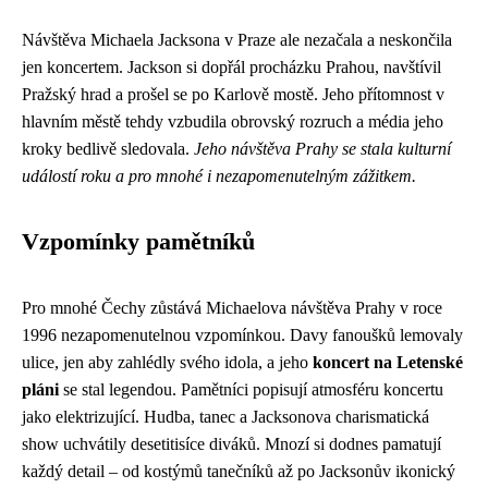
Návštěva Michaela Jacksona v Praze ale nezačala a neskončila
jen koncertem. Jackson si dopřál procházku Prahou, navštívil
Pražský hrad a prošel se po Karlově mostě. Jeho přítomnost v
hlavním městě tehdy vzbudila obrovský rozruch a média jeho
kroky bedlivě sledovala.
Jeho návštěva Prahy se stala kulturní
událostí roku a pro mnohé i nezapomenutelným zážitkem.
Vzpomínky pamětníků
Pro mnohé Čechy zůstává Michaelova návštěva Prahy v roce
1996 nezapomenutelnou vzpomínkou. Davy fanoušků lemovaly
ulice, jen aby zahlédly svého idola, a jeho
koncert na Letenské
pláni
se stal legendou. Pamětníci popisují atmosféru koncertu
jako elektrizující. Hudba, tanec a Jacksonova charismatická
show uchvátily desetitisíce diváků. Mnozí si dodnes pamatují
každý detail – od kostýmů tanečníků až po Jacksonův ikonický