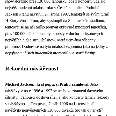
show dorazilo přes 130 000 fanoušků, což z koncertu udělalo
největší hudební událost roku v České republice. Podruhé
Jackson Prahu navštívil 27. srpna 1997, tentokrát se svým turné
HIStory World Tour, aby vystoupil na Strahovském stadionu. I
tentokrát se na něj přišlo podívat obrovské množství fanoušků,
přes 100 000. Oba koncerty se nesly v duchu Jacksonových
největších hitů a strhující show, která uchvátila všechny
přítomné. Dodnes se na tyto události vzpomíná jako na jedny z
nejvýznamnějších hudebních momentů v historii Prahy
.
Rekordní návštěvnost
Michael Jackson, král popu, si Prahu zamiloval.
Jeho
návštěvy v roce 1996 a 1997 se nesly ve znamení davového
šílenství. Fanoušci doslova šíleli a jeho koncerty lámaly rekordy
v návštěvnosti. Ten první, 7. září 1996 na Letenské pláni,
navštívilo neuvěřitelných 130 000 diváků. Šlo tak o
největší