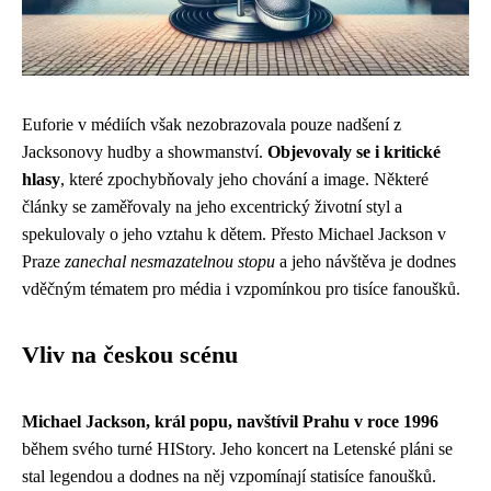
Euforie v médiích však nezobrazovala pouze nadšení z
Jacksonovy hudby a showmanství.
Objevovaly se i kritické
hlasy
, které zpochybňovaly jeho chování a image. Některé
články se zaměřovaly na jeho excentrický životní styl a
spekulovaly o jeho vztahu k dětem. Přesto Michael Jackson v
Praze
zanechal nesmazatelnou stopu
a jeho návštěva je dodnes
vděčným tématem pro média i vzpomínkou pro tisíce fanoušků.
Vliv na českou scénu
Michael Jackson, král popu, navštívil Prahu v roce 1996
během svého turné HIStory. Jeho koncert na Letenské pláni se
stal legendou a dodnes na něj vzpomínají statisíce fanoušků.