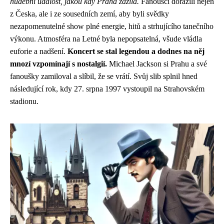
hudební událost, jakou kdy Praha zažila.
Fanoušci dorazili nejen
z Česka, ale i ze sousedních zemí, aby byli svědky
nezapomenutelné show plné energie, hitů a strhujícího tanečního
výkonu. Atmosféra na Letné byla nepopsatelná, všude vládla
euforie a nadšení.
Koncert se stal legendou a dodnes na něj
mnozí vzpomínají s nostalgií.
Michael Jackson si Prahu a své
fanoušky zamiloval a slíbil, že se vrátí. Svůj slib splnil hned
následující rok, kdy 27. srpna 1997 vystoupil na Strahovském
stadionu.