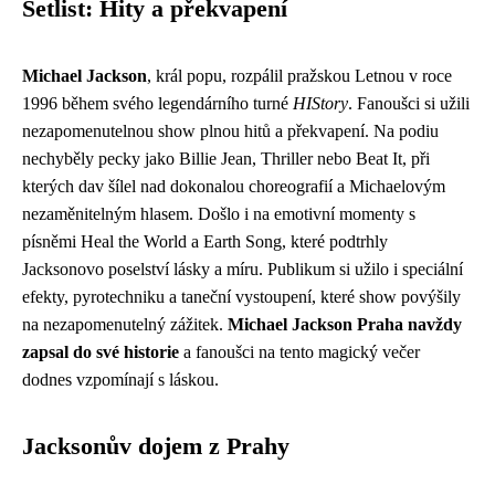
Setlist: Hity a překvapení
Michael Jackson
, král popu, rozpálil pražskou Letnou v roce
1996 během svého legendárního turné
HIStory
. Fanoušci si užili
nezapomenutelnou show plnou hitů a překvapení. Na podiu
nechyběly pecky jako Billie Jean, Thriller nebo Beat It, při
kterých dav šílel nad dokonalou choreografií a Michaelovým
nezaměnitelným hlasem. Došlo i na emotivní momenty s
písněmi Heal the World a Earth Song, které podtrhly
Jacksonovo poselství lásky a míru. Publikum si užilo i speciální
efekty, pyrotechniku a taneční vystoupení, které show povýšily
na nezapomenutelný zážitek.
Michael Jackson Praha navždy
zapsal do své historie
a fanoušci na tento magický večer
dodnes vzpomínají s láskou.
Jacksonův dojem z Prahy