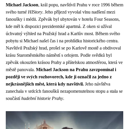
Michael Jackson
, král popu, navštívil Prahu v roce 1996 během
svého turné
HIStory
. Jeho příjezd vyvolal vlnu nadšení mezi
fanoušky i médii. Zpěvák byl ubytován v hotelu Four Seasons,
kde měl k dispozici prezidentské apartmá. Z oken si užíval
úchvatný výhled na Pražský hrad a Karlův most. Během svého
pobytu si Michael našel čas i na prohlídku historického centra.
Navštívil Pražský hrad, prošel se po Karlově mostě a obdivoval
krásu Staroměstského náměstí s orlojem. Podle svědků byl
zpěvák okouzlen krásou Prahy a přátelskou atmosférou, která ve
městě panovala.
Michael Jackson na Prahu zavzpomínal i
později ve svých rozhovorech, kde ji označil za jedno z
nejkrásnějších měst, která kdy navštívil.
Jeho návštěva
zanechala v srdcích fanoušků nezapomenutelnou stopu a stala se
součástí
hudební historie Prahy
.