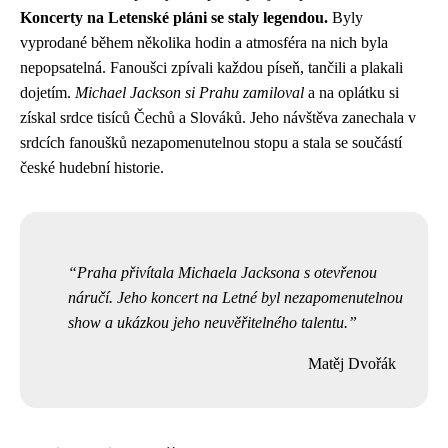
Koncerty na Letenské pláni se staly legendou.
Byly
vyprodané během několika hodin a atmosféra na nich byla
nepopsatelná. Fanoušci zpívali každou píseň, tančili a plakali
dojetím.
Michael Jackson si Prahu zamiloval
a na oplátku si
získal srdce tisíců Čechů a Slováků. Jeho návštěva zanechala v
srdcích fanoušků nezapomenutelnou stopu a stala se součástí
české hudební historie.
Praha přivítala Michaela Jacksona s otevřenou
náručí. Jeho koncert na Letné byl nezapomenutelnou
show a ukázkou jeho neuvěřitelného talentu.
Matěj Dvořák