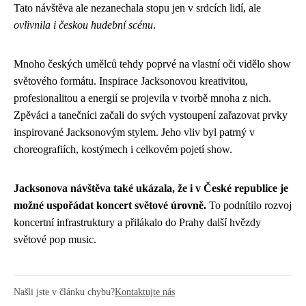
Tato návštěva ale nezanechala stopu jen v srdcích lidí, ale
ovlivnila i českou hudební scénu
.
Mnoho českých umělců tehdy poprvé na vlastní oči vidělo show
světového formátu. Inspirace Jacksonovou kreativitou,
profesionalitou a energií se projevila v tvorbě mnoha z nich.
Zpěváci a tanečníci začali do svých vystoupení zařazovat prvky
inspirované Jacksonovým stylem. Jeho vliv byl patrný v
choreografiích, kostýmech i celkovém pojetí show.
Jacksonova návštěva také ukázala, že i v České republice je
možné uspořádat koncert světové úrovně.
To podnítilo rozvoj
koncertní infrastruktury a přilákalo do Prahy další hvězdy
světové pop music.
Našli jste v článku chybu?
Kontaktujte nás