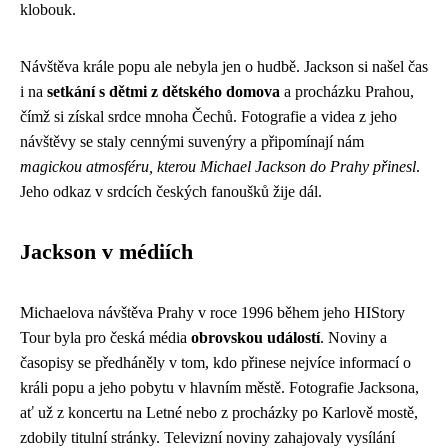
klobouk.
Návštěva krále popu ale nebyla jen o hudbě. Jackson si našel čas
i na
setkání s dětmi z dětského domova
a procházku Prahou,
čímž si získal srdce mnoha Čechů. Fotografie a videa z jeho
návštěvy se staly cennými suvenýry a připomínají nám
magickou atmosféru, kterou Michael Jackson do Prahy přinesl
.
Jeho odkaz v srdcích českých fanoušků žije dál.
Jackson v médiích
Michaelova návštěva Prahy v roce 1996 během jeho HIStory
Tour byla pro česká média
obrovskou událostí
. Noviny a
časopisy se předháněly v tom, kdo přinese nejvíce informací o
králi popu a jeho pobytu v hlavním městě. Fotografie Jacksona,
ať už z koncertu na Letné nebo z procházky po Karlově mostě,
zdobily titulní stránky. Televizní noviny zahajovaly vysílání