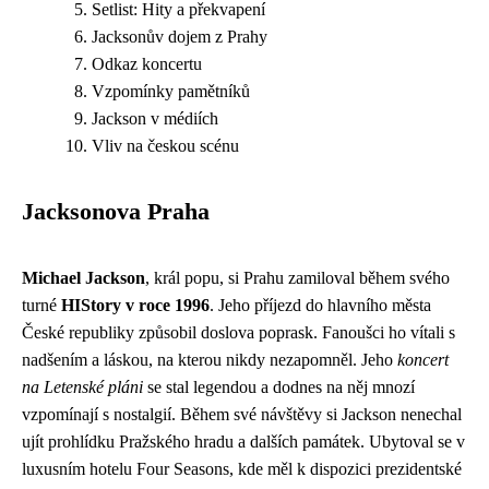
Setlist: Hity a překvapení
Jacksonův dojem z Prahy
Odkaz koncertu
Vzpomínky pamětníků
Jackson v médiích
Vliv na českou scénu
Jacksonova Praha
Michael Jackson
, král popu, si Prahu zamiloval během svého
turné
HIStory v roce 1996
. Jeho příjezd do hlavního města
České republiky způsobil doslova poprask. Fanoušci ho vítali s
nadšením a láskou, na kterou nikdy nezapomněl. Jeho
koncert
na Letenské pláni
se stal legendou a dodnes na něj mnozí
vzpomínají s nostalgií. Během své návštěvy si Jackson nenechal
ujít prohlídku Pražského hradu a dalších památek. Ubytoval se v
luxusním hotelu Four Seasons, kde měl k dispozici prezidentské