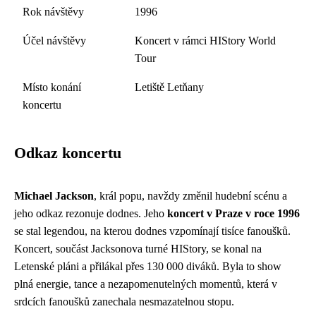
Rok návštěvy
1996
Účel návštěvy
Koncert v rámci HIStory World
Tour
Místo konání
Letiště Letňany
koncertu
Odkaz koncertu
Michael Jackson
, král popu, navždy změnil hudební scénu a
jeho odkaz rezonuje dodnes. Jeho
koncert v Praze v roce 1996
se stal legendou, na kterou dodnes vzpomínají tisíce fanoušků.
Koncert, součást Jacksonova turné HIStory, se konal na
Letenské pláni a přilákal přes 130 000 diváků. Byla to show
plná energie, tance a nezapomenutelných momentů, která v
srdcích fanoušků zanechala nesmazatelnou stopu.