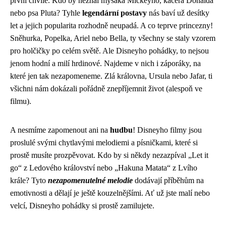
první chvíle. Kdo by neznal myšáka Mickeyho, kačera Donalda
nebo psa Pluta? Tyhle
legendární postavy
nás baví už desítky
let a jejich popularita rozhodně neupadá. A co teprve princezny!
Sněhurka, Popelka, Ariel nebo Bella, ty všechny se staly vzorem
pro holčičky po celém světě. Ale Disneyho pohádky, to nejsou
jenom hodní a milí hrdinové. Najdeme v nich i záporáky, na
které jen tak nezapomeneme. Zlá královna, Ursula nebo Jafar, ti
všichni nám dokázali pořádně znepříjemnit život (alespoň ve
filmu).
A nesmíme zapomenout ani na
hudbu
! Disneyho filmy jsou
proslulé svými chytlavými melodiemi a písničkami, které si
prostě musíte prozpěvovat. Kdo by si někdy nezazpíval „Let it
go“ z Ledového království nebo „Hakuna Matata“ z Lvího
krále? Tyto
nezapomenutelné melodie
dodávají příběhům na
emotivnosti a dělají je ještě kouzelnějšími. Ať už jste malí nebo
velcí, Disneyho pohádky si prostě zamilujete.