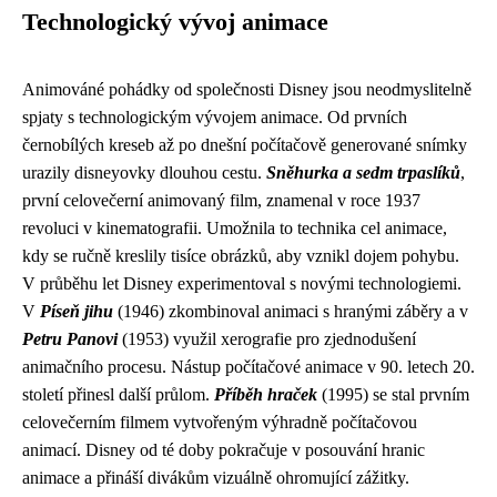
Technologický vývoj animace
Animováné pohádky od společnosti Disney jsou neodmyslitelně
spjaty s technologickým vývojem animace. Od prvních
černobílých kreseb až po dnešní počítačově generované snímky
urazily disneyovky dlouhou cestu.
Sněhurka a sedm trpaslíků
,
první celovečerní animovaný film, znamenal v roce 1937
revoluci v kinematografii. Umožnila to technika cel animace,
kdy se ručně kreslily tisíce obrázků, aby vznikl dojem pohybu.
V průběhu let Disney experimentoval s novými technologiemi.
V
Píseň jihu
(1946) zkombinoval animaci s hranými záběry a v
Petru Panovi
(1953) využil xerografie pro zjednodušení
animačního procesu. Nástup počítačové animace v 90. letech 20.
století přinesl další průlom.
Příběh hraček
(1995) se stal prvním
celovečerním filmem vytvořeným výhradně počítačovou
animací. Disney od té doby pokračuje v posouvání hranic
animace a přináší divákům vizuálně ohromující zážitky.