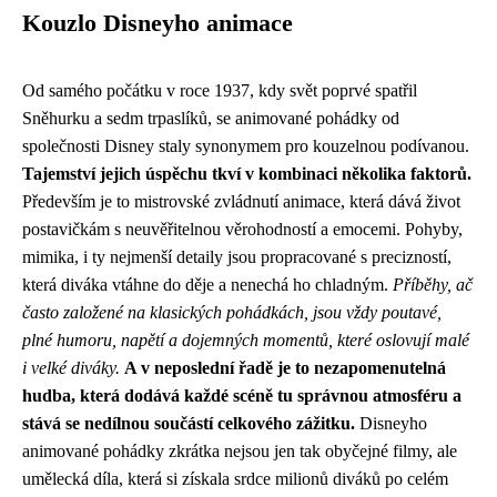
Kouzlo Disneyho animace
Od samého počátku v roce 1937, kdy svět poprvé spatřil
Sněhurku a sedm trpaslíků, se animované pohádky od
společnosti Disney staly synonymem pro kouzelnou podívanou.
Tajemství jejich úspěchu tkví v kombinaci několika faktorů.
Především je to mistrovské zvládnutí animace, která dává život
postavičkám s neuvěřitelnou věrohodností a emocemi. Pohyby,
mimika, i ty nejmenší detaily jsou propracované s precizností,
která diváka vtáhne do děje a nenechá ho chladným.
Příběhy, ač
často založené na klasických pohádkách, jsou vždy poutavé,
plné humoru, napětí a dojemných momentů, které oslovují malé
i velké diváky.
A v neposlední řadě je to nezapomenutelná
hudba, která dodává každé scéně tu správnou atmosféru a
stává se nedílnou součástí celkového zážitku.
Disneyho
animované pohádky zkrátka nejsou jen tak obyčejné filmy, ale
umělecká díla, která si získala srdce milionů diváků po celém