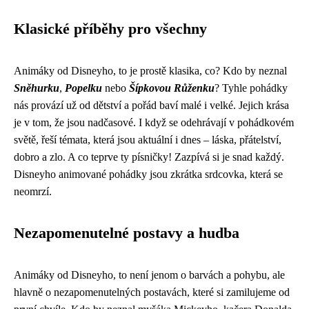
Klasické příběhy pro všechny
Animáky od Disneyho, to je prostě klasika, co? Kdo by neznal
Sněhurku
,
Popelku
nebo
Šípkovou Růženku
? Tyhle pohádky
nás provází už od dětství a pořád baví malé i velké. Jejich krása
je v tom, že jsou nadčasové. I když se odehrávají v pohádkovém
světě, řeší témata, která jsou aktuální i dnes – láska, přátelství,
dobro a zlo. A co teprve ty písničky! Zazpívá si je snad každý.
Disneyho animované pohádky jsou zkrátka srdcovka, která se
neomrzí.
Nezapomenutelné postavy a hudba
Animáky od Disneyho, to není jenom o barvách a pohybu, ale
hlavně o nezapomenutelných postavách, které si zamilujeme od