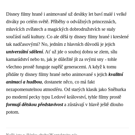
Disney filmy hrané i animované už desítky let baví malé i velké
diváky po celém světě. Příběhy o odvážných princeznách,
mluvících zvířatech a magických dobrodružstvích se staly
součástí naší kultury. Co ale dělá ty
disney filmy hrané
i kreslené
tak nadčasovými? No, jedním z hlavních důvodů je jejich
univerzální sdělení
. Ať už jde o souboj dobra se zlem, sílu
kamarádství nebo to, jak je důležité jít za svými sny - tohle
všechno prostě funguje napříč generacemi. A když k tomu
přidáte ty disney filmy hrané nebo animované s jejich
kvalitní
animací a hudbou
, dostanete něco, co má fakt
nezapomenutelnou atmosféru. Od starých klasik jako Sněhurka
po moderní pecky typu Ledové království, tyhle filmy prostě
formují dětskou představivost
a zůstávají v hlavě ještě dlouho
potom.
Našli jste v článku chybu?
Kontaktujte nás