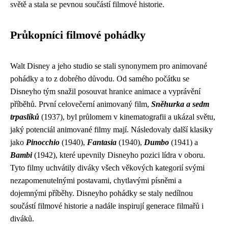
světě a stala se pevnou součástí filmové historie.
Průkopníci filmové pohádky
Walt Disney a jeho studio se stali synonymem pro animované
pohádky a to z dobrého důvodu. Od samého počátku se
Disneyho tým snažil posouvat hranice animace a vyprávění
příběhů. První celovečerní animovaný film,
Sněhurka a sedm
trpaslíků
(1937), byl průlomem v kinematografii a ukázal světu,
jaký potenciál animované filmy mají. Následovaly další klasiky
jako
Pinocchio
(1940),
Fantasia
(1940),
Dumbo
(1941) a
Bambi
(1942), které upevnily Disneyho pozici lídra v oboru.
Tyto filmy uchvátily diváky všech věkových kategorií svými
nezapomenutelnými postavami, chytlavými písněmi a
dojemnými příběhy. Disneyho pohádky se staly nedílnou
součástí filmové historie a nadále inspirují generace filmařů i
diváků.