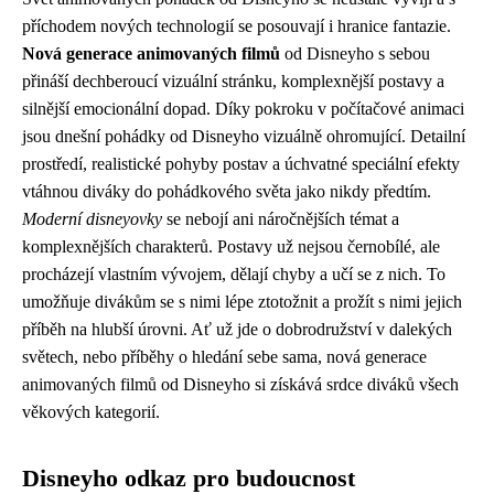
příchodem nových technologií se posouvají i hranice fantazie.
Nová generace animovaných filmů
od Disneyho s sebou
přináší dechberoucí vizuální stránku, komplexnější postavy a
silnější emocionální dopad. Díky pokroku v počítačové animaci
jsou dnešní pohádky od Disneyho vizuálně ohromující. Detailní
prostředí, realistické pohyby postav a úchvatné speciální efekty
vtáhnou diváky do pohádkového světa jako nikdy předtím.
Moderní disneyovky
se nebojí ani náročnějších témat a
komplexnějších charakterů. Postavy už nejsou černobílé, ale
procházejí vlastním vývojem, dělají chyby a učí se z nich. To
umožňuje divákům se s nimi lépe ztotožnit a prožít s nimi jejich
příběh na hlubší úrovni. Ať už jde o dobrodružství v dalekých
světech, nebo příběhy o hledání sebe sama, nová generace
animovaných filmů od Disneyho si získává srdce diváků všech
věkových kategorií.
Disneyho odkaz pro budoucnost