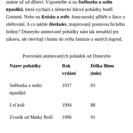
známe už od dětství. Vzpomeňte si na
Sněhurku a sedm
trpaslíků
, která vychází z německé lidové pohádky bratří
Grimmů. Nebo na
Krásku a zvíře
, francouzský příběh o lásce a
obětování. A co takhle
Herkules
, inspirovaný postavou řeckého
hrdiny? Disneyho animované pohádky nám tak nenabízí jen
zábavu, ale otevírají i bránu do světa fantazie a starých legend.
Porovnání animovaných pohádek od Disneyho
Název pohádky
Rok
Délka filmu
vydání
(min)
Sněhurka a sedm
1937
83
trpaslíků
Lví král
1994
88
Zvoník od Matky Boží
1996
91