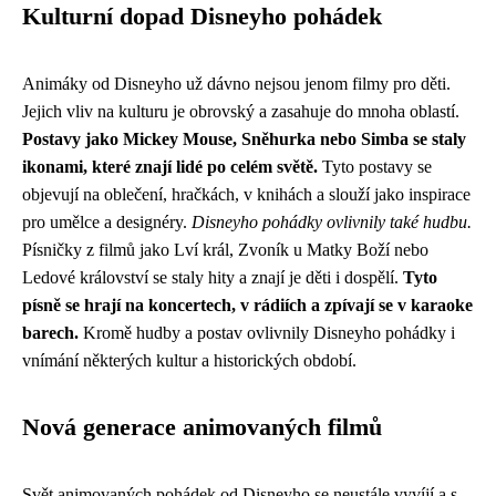
Kulturní dopad Disneyho pohádek
Animáky od Disneyho už dávno nejsou jenom filmy pro děti.
Jejich vliv na kulturu je obrovský a zasahuje do mnoha oblastí.
Postavy jako Mickey Mouse, Sněhurka nebo Simba se staly
ikonami, které znají lidé po celém světě.
Tyto postavy se
objevují na oblečení, hračkách, v knihách a slouží jako inspirace
pro umělce a designéry.
Disneyho pohádky ovlivnily také hudbu.
Písničky z filmů jako Lví král, Zvoník u Matky Boží nebo
Ledové království se staly hity a znají je děti i dospělí.
Tyto
písně se hrají na koncertech, v rádiích a zpívají se v karaoke
barech.
Kromě hudby a postav ovlivnily Disneyho pohádky i
vnímání některých kultur a historických období.
Nová generace animovaných filmů
Svět animovaných pohádek od Disneyho se neustále vyvíjí a s