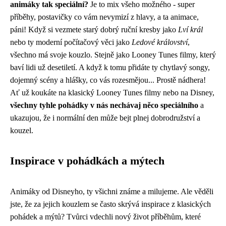
animáky tak speciální?
Je to mix všeho možného - super
příběhy, postavičky co vám nevymizí z hlavy, a ta animace,
páni! Když si vezmete starý dobrý ruční kresby jako
Lví král
nebo ty moderní počítačový věci jako
Ledové království
,
všechno má svoje kouzlo. Stejně jako Looney Tunes filmy, který
baví lidi už desetiletí. A když k tomu přidáte ty chytlavý songy,
dojemný scény a hlášky, co vás rozesmějou... Prostě nádhera!
Ať už koukáte na klasický Looney Tunes filmy nebo na Disney,
všechny tyhle pohádky v nás nechávaj něco speciálního
a
ukazujou, že i normální den může bejt plnej dobrodružství a
kouzel.
Inspirace v pohádkách a mýtech
Animáky od Disneyho, ty všichni známe a milujeme. Ale věděli
jste, že za jejich kouzlem se často skrývá inspirace z klasických
pohádek a mýtů? Tvůrci vdechli nový život příběhům, které