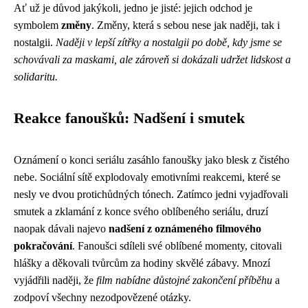
Ať už je důvod jakýkoli, jedno je jisté: jejich odchod je
symbolem
změny
. Změny, která s sebou nese jak naději, tak i
nostalgii.
Naději v lepší zítřky a nostalgii po době, kdy jsme se
schovávali za maskami, ale zároveň si dokázali udržet lidskost a
solidaritu.
Reakce fanoušků: Nadšení i smutek
Oznámení o konci seriálu zasáhlo fanoušky jako blesk z čistého
nebe. Sociální sítě explodovaly emotivními reakcemi, které se
nesly ve dvou protichůdných tónech. Zatímco jedni vyjadřovali
smutek a zklamání z konce svého oblíbeného seriálu, druzí
naopak dávali najevo
nadšení z oznámeného filmového
pokračování
. Fanoušci sdíleli své oblíbené momenty, citovali
hlášky a děkovali tvůrcům za hodiny skvělé zábavy. Mnozí
vyjádřili naději, že
film nabídne důstojné zakončení příběhu
a
zodpoví všechny nezodpovězené otázky.