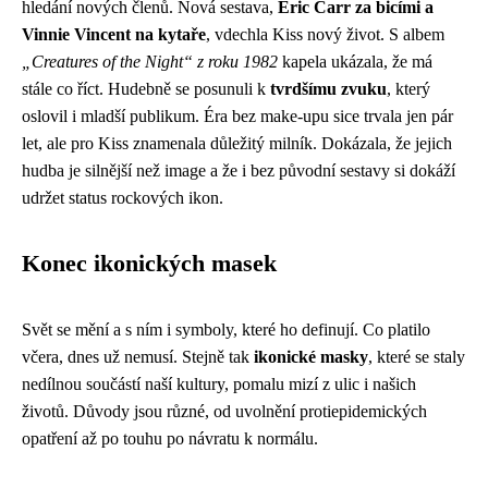
hledání nových členů. Nová sestava,
Eric Carr za bicími a
Vinnie Vincent na kytaře
, vdechla Kiss nový život. S albem
„Creatures of the Night“ z roku 1982
kapela ukázala, že má
stále co říct. Hudebně se posunuli k
tvrdšímu zvuku
, který
oslovil i mladší publikum. Éra bez make-upu sice trvala jen pár
let, ale pro Kiss znamenala důležitý milník. Dokázala, že jejich
hudba je silnější než image a že i bez původní sestavy si dokáží
udržet status rockových ikon.
Konec ikonických masek
Svět se mění a s ním i symboly, které ho definují. Co platilo
včera, dnes už nemusí. Stejně tak
ikonické masky
, které se staly
nedílnou součástí naší kultury, pomalu mizí z ulic i našich
životů. Důvody jsou různé, od uvolnění protiepidemických
opatření až po touhu po návratu k normálu.