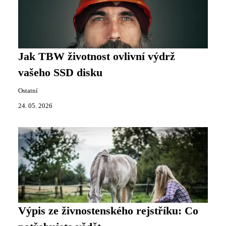
Jak TBW životnost ovlivní výdrž
vašeho SSD disku
Ostatní
24. 05. 2026
Výpis ze živnostenského rejstříku: Co