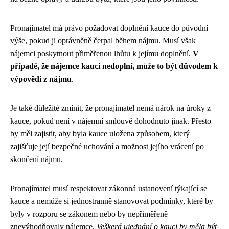
Pronajímatel má právo požadovat doplnění kauce do původní
výše, pokud ji oprávněně čerpal během nájmu. Musí však
nájemci poskytnout přiměřenou lhůtu k jejímu doplnění.
V
případě, že nájemce kauci nedoplní, může to být důvodem k
výpovědi z nájmu
.
Je také důležité zmínit, že pronajímatel nemá nárok na úroky z
kauce, pokud není v nájemní smlouvě dohodnuto jinak. Přesto
by měl zajistit, aby byla kauce uložena způsobem, který
zajišťuje její bezpečné uchování a možnost jejího vrácení po
skončení nájmu.
Pronajímatel musí respektovat zákonná ustanovení týkající se
kauce a nemůže si jednostranně stanovovat podmínky, které by
byly v rozporu se zákonem nebo by nepřiměřeně
znevýhodňovaly nájemce.
Veškerá ujednání o kauci by měla být