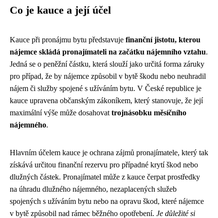
Co je kauce a její účel
Kauce při pronájmu bytu představuje
finanční jistotu, kterou
nájemce skládá pronajímateli na začátku nájemního vztahu
.
Jedná se o peněžní částku, která slouží jako určitá forma záruky
pro případ, že by nájemce způsobil v bytě škodu nebo neuhradil
nájem či služby spojené s užíváním bytu. V České republice je
kauce upravena občanským zákoníkem, který stanovuje, že její
maximální výše může dosahovat
trojnásobku měsíčního
nájemného
.
Hlavním účelem kauce je ochrana zájmů pronajímatele, který tak
získává určitou finanční rezervu pro případné krytí škod nebo
dlužných částek. Pronajímatel může z kauce čerpat prostředky
na úhradu dlužného nájemného, nezaplacených služeb
spojených s užíváním bytu nebo na opravu škod, které nájemce
v bytě způsobil nad rámec běžného opotřebení.
Je důležité si