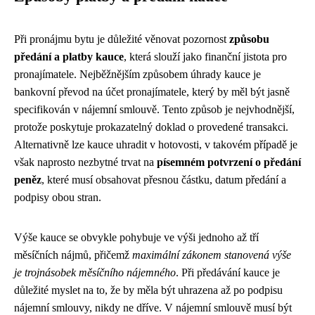
Při pronájmu bytu je důležité věnovat pozornost
způsobu
předání a platby kauce
, která slouží jako finanční jistota pro
pronajímatele. Nejběžnějším způsobem úhrady kauce je
bankovní převod na účet pronajímatele, který by měl být jasně
specifikován v nájemní smlouvě. Tento způsob je nejvhodnější,
protože poskytuje prokazatelný doklad o provedené transakci.
Alternativně lze kauce uhradit v hotovosti, v takovém případě je
však naprosto nezbytné trvat na
písemném potvrzení o předání
peněz
, které musí obsahovat přesnou částku, datum předání a
podpisy obou stran.
Výše kauce se obvykle pohybuje ve výši jednoho až tří
měsíčních nájmů, přičemž
maximální zákonem stanovená výše
je trojnásobek měsíčního nájemného
. Při předávání kauce je
důležité myslet na to, že by měla být uhrazena až po podpisu
nájemní smlouvy, nikdy ne dříve. V nájemní smlouvě musí být