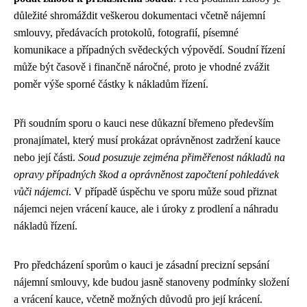
důležité shromáždit veškerou dokumentaci včetně nájemní
smlouvy, předávacích protokolů, fotografií, písemné
komunikace a případných svědeckých výpovědí. Soudní řízení
může být časově i finančně náročné, proto je vhodné zvážit
poměr výše sporné částky k nákladům řízení.
Při soudním sporu o kauci nese důkazní břemeno především
pronajímatel, který musí prokázat oprávněnost zadržení kauce
nebo její části.
Soud posuzuje zejména přiměřenost nákladů na
opravy případných škod a oprávněnost započtení pohledávek
vůči nájemci
. V případě úspěchu ve sporu může soud přiznat
nájemci nejen vrácení kauce, ale i úroky z prodlení a náhradu
nákladů řízení.
Pro předcházení sporům o kauci je zásadní precizní sepsání
nájemní smlouvy, kde budou jasně stanoveny podmínky složení
a vrácení kauce, včetně možných důvodů pro její krácení.