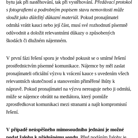
bytu jak při nastěhování, tak při vystěhování.
Předávací protokol
s fotografiemi a podrobným popisem stavu nemovitosti může
sloužit jako důležitý důkazní materiál
. Pokud pronajímatel
odmítá vrátit kauci nebo její část, musí své rozhodnutí písemně
odůvodnit a doložit relevantními důkazy o způsobených
škodách či dlužném nájemném.
V první fázi řešení sporu je vhodné pokusit se o smírné řešení
prostřednictvím písemné komunikace. Nájemce by měl zaslat
pronajímateli oficiální výzvu k vrácení kauce s uvedením všech
relevantních skutečností a stanovením přiměřené lhůty k
nápravě. Pokud pronajímatel na výzvu nereaguje nebo ji odmítá,
může se nájemce obrátit na mediátora, který pomůže
zprostředkovat komunikaci mezi stranami a najít kompromisní
řešení.
V případě neúspěšného mimosoudního jednání je možné
podat žalobu k příslušnému soudu
. Před podáním žaloby je