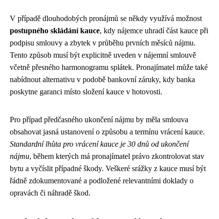
V případě dlouhodobých pronájmů se někdy využívá možnost
postupného skládání kauce
, kdy nájemce uhradí část kauce při
podpisu smlouvy a zbytek v průběhu prvních měsíců nájmu.
Tento způsob musí být explicitně uveden v nájemní smlouvě
včetně přesného harmonogramu splátek. Pronajímatel může také
nabídnout alternativu v podobě bankovní záruky, kdy banka
poskytne garanci místo složení kauce v hotovosti.
Pro případ předčasného ukončení nájmu by měla smlouva
obsahovat jasná ustanovení o způsobu a termínu vrácení kauce.
Standardní lhůta pro vrácení kauce je 30 dnů od ukončení
nájmu
, během kterých má pronajímatel právo zkontrolovat stav
bytu a vyčíslit případné škody. Veškeré srážky z kauce musí být
řádně zdokumentované a podložené relevantními doklady o
opravách či náhradě škod.