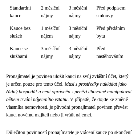
Standardní
2 měsíční
3 měsíční
Před podpisem
kauce
nájmy
nájmy
smlouvy
Kauce bez
1 měsíční
3 měsíční
Před předáním
služeb
nájem
nájmy
bytu
Kauce se
3 měsíční
3 měsíční
Před
službami
nájmy
nájmy
nastěhováním
Pronajímatel je povinen uložit kauci na svůj zvláštní účet, který
je určen pouze pro tento účel.
Musí s prostředky nakládat jako
řádný hospodář a není oprávněn s penězi libovolně manipulovat
během trvání nájemního vztahu
. V případě, že dojde ke změně
vlastníka nemovitosti, je původní pronajímatel povinen převést
kauci novému majiteli nebo ji vrátit nájemci.
Důležitou povinností pronajímatele je vrácení kauce po skončení