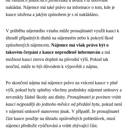
od vlastních finančních prostředků
a nesmí s ní libovolně
nakládat. Nájemce má také právo na informace o tom, kde je
kauce uložena a jakým způsobem je s ní nakládáno.
V průběhu nájemního vztahu může pronajímatel využít kauci k
úhradě případných dluhů na nájemném nebo k pokrytí škod
způsobených nájemcem.
Nájemce má však právo být o
takovém čerpání z kauce neprodleně informován
a má
možnost kauci znovu doplnit na původní výši. Pokud tak
neučiní, může to být důvodem k výpovědi z nájmu.
Po skončení nájmu má nájemce právo na vrácení kauce v plné
výši, pokud byly splněny všechny podmínky nájemní smlouvy a
nevznikly žádné škody ani dluhy.
Pronajímatel je povinen vrátit
kauci nejpozději do jednoho měsíce od předání bytu
, pokud není
v nájemní smlouvě stanoveno jinak. V případě, že pronajímatel
část kauce použije na úhradu oprávněných pohledávek, musí
nájemci předložit vyúčtování a vrátit zbývající část.