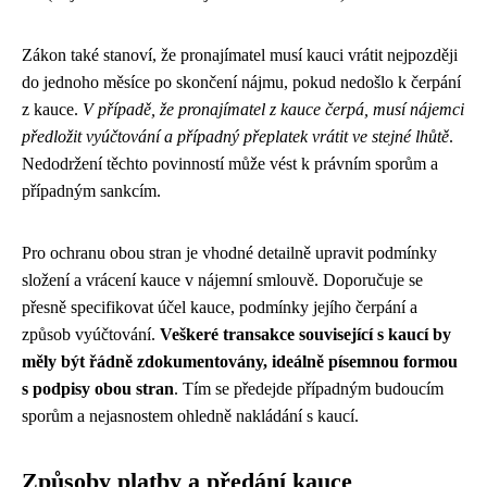
Zákon také stanoví, že pronajímatel musí kauci vrátit nejpozději
do jednoho měsíce po skončení nájmu, pokud nedošlo k čerpání
z kauce.
V případě, že pronajímatel z kauce čerpá, musí nájemci
předložit vyúčtování a případný přeplatek vrátit ve stejné lhůtě
.
Nedodržení těchto povinností může vést k právním sporům a
případným sankcím.
Pro ochranu obou stran je vhodné detailně upravit podmínky
složení a vrácení kauce v nájemní smlouvě. Doporučuje se
přesně specifikovat účel kauce, podmínky jejího čerpání a
způsob vyúčtování.
Veškeré transakce související s kaucí by
měly být řádně zdokumentovány, ideálně písemnou formou
s podpisy obou stran
. Tím se předejde případným budoucím
sporům a nejasnostem ohledně nakládání s kaucí.
Způsoby platby a předání kauce