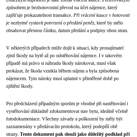
způsobem je bezhotovostní převod na účet nájemce, který
zajišťuje prokazatelnost transakce.
Při vrácení kauce v hotovosti
je nezbytné vystavit potvrzení o předání peněz
, které by mělo
obsahovat přesnou částku, datum předání a podpisy obou stran.
V některých případech může dojít k situaci, kdy pronajímatel
zjistí škody na bytě až po odstěhování nájemce. I v takovém
případě má právo si náhradu škody nárokovat, musí však
prokázat, že škoda vznikla během nájmu a byla způsobena
nájemcem. Tyto nároky musí uplatnit v přiměřené době po
zjištění škody.
Pro předcházení případným sporům je vhodné při nastěhování i
vystěhování důkladně zdokumentovat stav bytu, ideálně včetně
fotodokumentace. Všechny závady a poškození by měly být
zaznamenány v předávacím protokolu, který podepíší obě
strany.
Tento dokument pak slouží jako důležitý podklad při