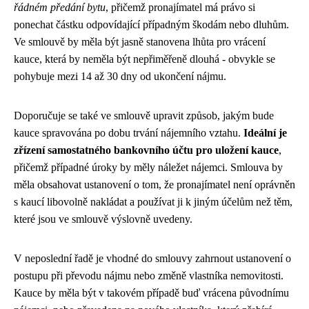
řádném předání bytu
, přičemž pronajímatel má právo si
ponechat částku odpovídající případným škodám nebo dluhům.
Ve smlouvě by měla být jasně stanovena lhůta pro vrácení
kauce, která by neměla být nepřiměřeně dlouhá - obvykle se
pohybuje mezi 14 až 30 dny od ukončení nájmu.
Doporučuje se také ve smlouvě upravit způsob, jakým bude
kauce spravována po dobu trvání nájemního vztahu.
Ideální je
zřízení samostatného bankovního účtu pro uložení kauce
,
přičemž případné úroky by měly náležet nájemci. Smlouva by
měla obsahovat ustanovení o tom, že pronajímatel není oprávněn
s kaucí libovolně nakládat a používat ji k jiným účelům než těm,
které jsou ve smlouvě výslovně uvedeny.
V neposlední řadě je vhodné do smlouvy zahrnout ustanovení o
postupu při převodu nájmu nebo změně vlastníka nemovitosti.
Kauce by měla být v takovém případě buď vrácena původnímu