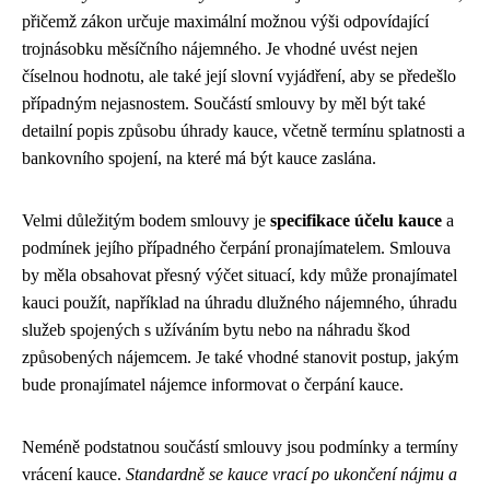
přičemž zákon určuje maximální možnou výši odpovídající
trojnásobku měsíčního nájemného. Je vhodné uvést nejen
číselnou hodnotu, ale také její slovní vyjádření, aby se předešlo
případným nejasnostem. Součástí smlouvy by měl být také
detailní popis způsobu úhrady kauce, včetně termínu splatnosti a
bankovního spojení, na které má být kauce zaslána.
Velmi důležitým bodem smlouvy je
specifikace účelu kauce
a
podmínek jejího případného čerpání pronajímatelem. Smlouva
by měla obsahovat přesný výčet situací, kdy může pronajímatel
kauci použít, například na úhradu dlužného nájemného, úhradu
služeb spojených s užíváním bytu nebo na náhradu škod
způsobených nájemcem. Je také vhodné stanovit postup, jakým
bude pronajímatel nájemce informovat o čerpání kauce.
Neméně podstatnou součástí smlouvy jsou podmínky a termíny
vrácení kauce.
Standardně se kauce vrací po ukončení nájmu a