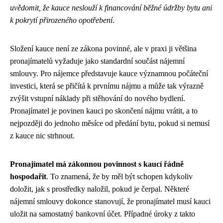
uvědomit, že kauce neslouží k financování běžné údržby bytu ani
k pokrytí přirozeného opotřebení
.
Složení kauce není ze zákona povinné, ale v praxi ji většina
pronajímatelů vyžaduje jako standardní součást nájemní
smlouvy. Pro nájemce představuje kauce významnou počáteční
investici, která se přičítá k prvnímu nájmu a může tak výrazně
zvýšit vstupní náklady při stěhování do nového bydlení.
Pronajímatel je povinen kauci po skončení nájmu vrátit, a to
nejpozději do jednoho měsíce od předání bytu, pokud si nemusí
z kauce nic strhnout.
Pronajímatel má zákonnou povinnost s kaucí řádně
hospodařit
. To znamená, že by měl být schopen kdykoliv
doložit, jak s prostředky naložil, pokud je čerpal. Některé
nájemní smlouvy dokonce stanovují, že pronajímatel musí kauci
uložit na samostatný bankovní účet. Případné úroky z takto