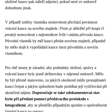
uložené kauce pak náleží nájemci, pokud není ve smlouvě
dohodnuto jinak.
V případě změny vlastníka nemovitosti přechází povinnost
vrácení kauce na nového majitele.
Proto je důležité při koupi či
prodeji nemovitosti s nájemníkem řešit i otázku převodu kauce
.
Původní vlastník by měl kauci předat novému majiteli, případně
by mělo dojít k vypořádání kauce mezi původním a novým
vlastníkem.
Pro obě strany je zásadní, aby podmínky složení, správy a
vrácení kauce byly jasně definovány v nájemní smlouvě. Mělo
by být přesně stanoveno, za jakých okolností může pronajímatel
kauci čerpat a jakým způsobem bude probíhat její vyúčtování při
ukončení nájmu.
Doporučuje se také zdokumentovat stav
bytu při předání pomocí předávacího protokolu s
fotografiemi
, aby se předešlo případným sporům o oprávněnosti
čerpání kauce na opravy.