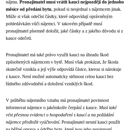
nájmu.
Pronajímatel musí vrátit kauci nejpozději do jednoho
měsíce od předání bytu
, pokud si nesjednal s nájemcem jinak.
Může si však odečíst částky, které odpovídají oprávněným
pohledávkám vůči nájemci. V takovém případě musí
pronajímatel písemně doložit, jaké částky a z jakého důvodu si z
kauce odečetl.
Pronajímatel má také právo využít kauci na úhradu škod
způsobených nájemcem v bytě. Musí však prokázat, že škoda
skutečně vznikla a její výše odpovídá částce, kterou si nárokuje
z kauce. Není možné automaticky strhnout celou kauci bez
řádného zdůvodnění a doložení vzniklých škod.
V průběhu nájemního vztahu má pronajímatel povinnost
informovat nájemce o jakémkoliv čerpání z kauce.
Musí také
vést přesnou evidenci o hospodaření s kaucí a na požádání
nájemce předložit vyúčtování
. Pronajímatel nesmí kauci použít
na běžné opravy a údržbu bytu, které jsou jeho povinností.