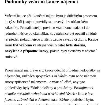
Podmínky vrácení kauce nájemci
Vrácení kauce při ukončení nájmu bytu je důležitým procesem,
který se řídí jasnými pravidly stanovenými v občanském
zákoníku. Pronajímatel je povinen vrátit kauci nájemci do
jednoho měsíce od okamžiku, kdy nájemce byt opustil a řádně
jej předal, pokud nejsou zjištěny žádné závady či dluhy.
Kauce
musí být vrácena ve stejné výši, v jaké byla složena,
navýšená o případné úroky
, pokud byly sjednány v nájemní
smlouvě.
Pronajímatel má právo si z kauce odečíst případné nedoplatky na
nájemném, službách spojených s užíváním bytu nebo náhradu
škody způsobené nájemcem. Je však důležité, aby tyto
pohledávky byly řádně doloženy a prokázány.
Pronajímatel
nemůže svévolně rozhodnout o strhávání částek z kauce bez
jasného zdůvodnění a dokumentace
. Běžné opotřebení bytu,