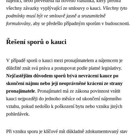
nájemci, nebo převedena na nového vlastníka, který přebírá
všechny závazky vyplývající ze smlouvy o kauci.
Všechny tyto
podmínky musí být ve smlouvě jasně a srozumitelně
formulovány
, aby se předešlo případným sporům v budoucnosti.
Řešení sporů o kauci
V případě sporů o kauci mezi pronajímatelem a nájemcem je
důležité znát svá práva a postupovat podle platné legislativy.
Nejčastějším důvodem sporů bývá nevrácení kauce po
skončení nájmu nebo její neoprávněné krácení ze strany
pronajímatele
. Pronajímatel má ze zákona povinnost vrátit
kauci nejpozději do jednoho měsíce od ukončení nájemního
vztahu, pokud nedošlo k poškození bytu nebo vzniku jiných
pohledávek.
Při vzniku sporu je klíčové mít důkladně zdokumentovaný stav