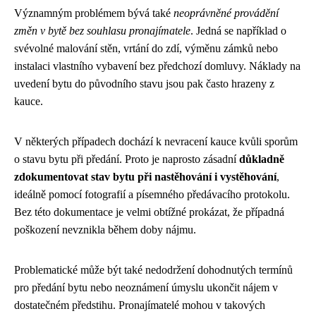
Významným problémem bývá také
neoprávněné provádění
změn v bytě bez souhlasu pronajímatele
. Jedná se například o
svévolné malování stěn, vrtání do zdí, výměnu zámků nebo
instalaci vlastního vybavení bez předchozí domluvy. Náklady na
uvedení bytu do původního stavu jsou pak často hrazeny z
kauce.
V některých případech dochází k nevracení kauce kvůli sporům
o stavu bytu při předání. Proto je naprosto zásadní
důkladně
zdokumentovat stav bytu při nastěhování i vystěhování
,
ideálně pomocí fotografií a písemného předávacího protokolu.
Bez této dokumentace je velmi obtížné prokázat, že případná
poškození nevznikla během doby nájmu.
Problematické může být také nedodržení dohodnutých termínů
pro předání bytu nebo neoznámení úmyslu ukončit nájem v
dostatečném předstihu. Pronajímatelé mohou v takových