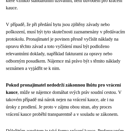
které vzniklo standardním užíváním, není důvodem pro krácení
kauce.
V případě, že při předání bytu jsou zjištěny závady nebo
poškození, musí být tyto skutečnosti zaznamenány v předávacím
protokolu. Pronajímatel je povinen přesně vyčíslit náklady na
opravu těchto závad a toto vyčíslení musí být podloženo
relevantními doklady, například fakturami za opravy nebo
odborným posudkem. Nájemce má právo být s těmito náklady
seznámen a vyjádřit se k nim.
Pokud pronajímatel nedodrží zákonnou lhůtu pro vrácení
kauce
, může se nájemce domáhat svých práv soudní cestou. V
takovém případě má nárok nejen na vrácení kauce, ale i na
úroky z prodlení. Je proto v zájmu obou stran, aby proces
vrácení kauce proběhl transparentně a v souladu se zákonem.
Důležitým aspektem je také forma vrácení kauce. Preferovaným