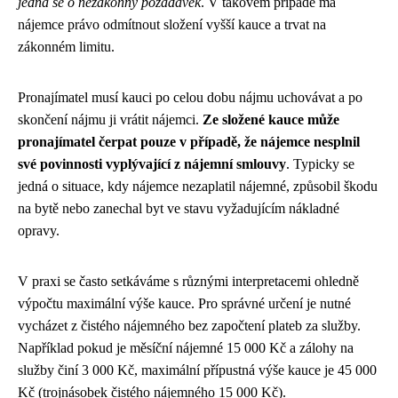
jedná se o nezákonný požadavek
. V takovém případě má
nájemce právo odmítnout složení vyšší kauce a trvat na
zákonném limitu.
Pronajímatel musí kauci po celou dobu nájmu uchovávat a po
skončení nájmu ji vrátit nájemci.
Ze složené kauce může
pronajímatel čerpat pouze v případě, že nájemce nesplnil
své povinnosti vyplývající z nájemní smlouvy
. Typicky se
jedná o situace, kdy nájemce nezaplatil nájemné, způsobil škodu
na bytě nebo zanechal byt ve stavu vyžadujícím nákladné
opravy.
V praxi se často setkáváme s různými interpretacemi ohledně
výpočtu maximální výše kauce. Pro správné určení je nutné
vycházet z čistého nájemného bez započtení plateb za služby.
Například pokud je měsíční nájemné 15 000 Kč a zálohy na
služby činí 3 000 Kč, maximální přípustná výše kauce je 45 000
Kč (trojnásobek čistého nájemného 15 000 Kč).