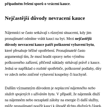
případném řešení sporů o vrácení kauce
.
Nejčastější důvody nevracení kauce
Nájemníci se často setkávají s různými situacemi, kdy jim
pronajímatel odmítne vrátit kauci na byt. Mezi
nejčastější
důvody nevracení kauce patří poškození vybavení bytu
,
které přesahuje běžné opotřebení. Pronajímatelé často
argumentují tím, že musí hradit opravy nebo výměnu
poškozeného zařízení, přičemž náklady strhávají právě z kauce.
Jedná se například o rozbité spotřebiče, poškozené podlahy, díry
ve zdech nebo zničené vybavení koupelny či kuchyně.
Dalším významným důvodem je
neplacení nájemného nebo
služeb spojených s užíváním bytu
. V případě, že nájemník dluží
na nájemném nebo nezaplatil zálohy na energie či další služby,
může pronajímatel použít kauci k úhradě těchto dlužných částek.