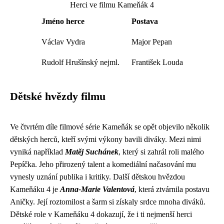
Herci ve filmu Kameňák 4
Jméno herce
Postava
Václav Vydra
Major Pepan
Rudolf Hrušínský nejml.
František Louda
Dětské hvězdy filmu
Ve čtvrtém díle filmové série Kameňák se opět objevilo několik
dětských herců, kteří svými výkony bavili diváky. Mezi nimi
vyniká například
Matěj Suchánek
, který si zahrál roli malého
Pepíčka. Jeho přirozený talent a komediální načasování mu
vynesly uznání publika i kritiky. Další dětskou hvězdou
Kameňáku 4 je
Anna-Marie Valentová
, která ztvárnila postavu
Aničky. Její roztomilost a šarm si získaly srdce mnoha diváků.
Dětské role v Kameňáku 4 dokazují, že i ti nejmenší herci