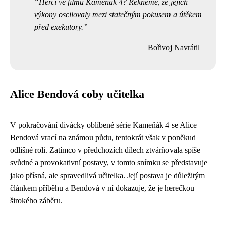
Herci ve filmu Kameňák 4? Řekněme, že jejich
výkony oscilovaly mezi statečným pokusem a útěkem
před exekutory.
Bořivoj Navrátil
Alice Bendová coby učitelka
V pokračování divácky oblíbené série Kameňák 4 se Alice
Bendová vrací na známou půdu, tentokrát však v poněkud
odlišné roli. Zatímco v předchozích dílech ztvárňovala spíše
svůdné a provokativní postavy, v tomto snímku se představuje
jako přísná, ale spravedlivá učitelka. Její postava je důležitým
článkem příběhu a Bendová v ní dokazuje, že je herečkou
širokého záběru.