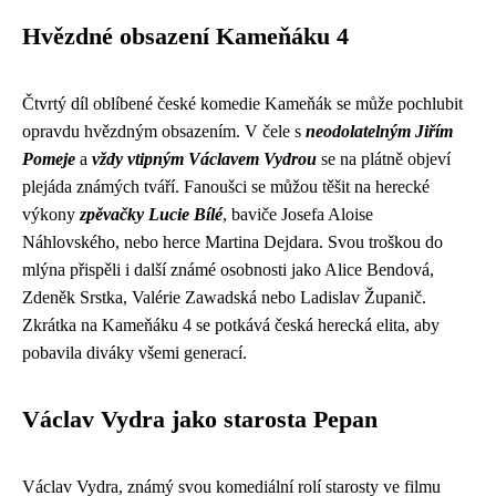
Hvězdné obsazení Kameňáku 4
Čtvrtý díl oblíbené české komedie Kameňák se může pochlubit
opravdu hvězdným obsazením. V čele s
neodolatelným Jiřím
Pomeje
a
vždy vtipným Václavem Vydrou
se na plátně objeví
plejáda známých tváří. Fanoušci se můžou těšit na herecké
výkony
zpěvačky Lucie Bílé
, baviče Josefa Aloise
Náhlovského, nebo herce Martina Dejdara. Svou troškou do
mlýna přispěli i další známé osobnosti jako Alice Bendová,
Zdeněk Srstka, Valérie Zawadská nebo Ladislav Županič.
Zkrátka na Kameňáku 4 se potkává česká herecká elita, aby
pobavila diváky všemi generací.
Václav Vydra jako starosta Pepan
Václav Vydra, známý svou komediální rolí starosty ve filmu