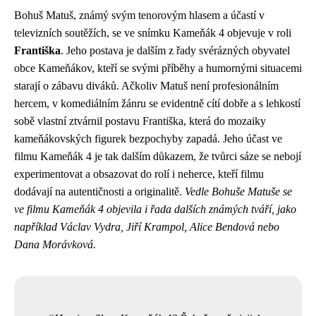
Bohuš Matuš, známý svým tenorovým hlasem a účastí v
televizních soutěžích, se ve snímku Kameňák 4 objevuje v roli
Františka
. Jeho postava je dalším z řady svérázných obyvatel
obce Kameňákov, kteří se svými příběhy a humornými situacemi
starají o zábavu diváků. Ačkoliv Matuš není profesionálním
hercem, v komediálním žánru se evidentně cítí dobře a s lehkostí
sobě vlastní ztvárnil postavu Františka, která do mozaiky
kameňákovských figurek bezpochyby zapadá. Jeho účast ve
filmu Kameňák 4 je tak dalším důkazem, že tvůrci sáze se nebojí
experimentovat a obsazovat do rolí i neherce, kteří filmu
dodávají na autentičnosti a originalitě.
Vedle Bohuše Matuše se
ve filmu Kameňák 4 objevila i řada dalších známých tváří, jako
například Václav Vydra, Jiří Krampol, Alice Bendová nebo
Dana Morávková.