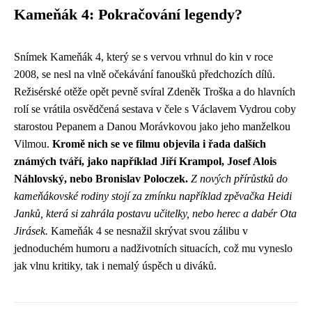
Kameňák 4: Pokračování legendy?
Snímek Kameňák 4, který se s vervou vrhnul do kin v roce
2008, se nesl na vlně očekávání fanoušků předchozích dílů.
Režisérské otěže opět pevně svíral Zdeněk Troška a do hlavních
rolí se vrátila osvědčená sestava v čele s Václavem Vydrou coby
starostou Pepanem a Danou Morávkovou jako jeho manželkou
Vilmou.
Kromě nich se ve filmu objevila i řada dalších
známých tváří, jako například Jiří Krampol, Josef Alois
Náhlovský, nebo Bronislav Poloczek.
Z nových přírůstků do
kameňákovské rodiny stojí za zmínku například zpěvačka Heidi
Janků, která si zahrála postavu učitelky, nebo herec a dabér Ota
Jirásek.
Kameňák 4 se nesnažil skrývat svou zálibu v
jednoduchém humoru a nadživotních situacích, což mu vyneslo
jak vlnu kritiky, tak i nemalý úspěch u diváků.