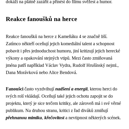
dokáží na plátně zazářit a přinést do filmu svěžest a humor.
Reakce fanoušků na herce
Reakce fanoušků na herce z Kameňáku 4 se značně liší.
Zatímco někteří oceňují jejich komediální talent a schopnost
pobavit i přes jednoduchost humoru, jiní kritizují jejich herecké
výkony a opakování stejných vtipů. Mezi často zmiňovaná
jména patří například Václav Vydra, Rudolf Hrušínský nejml.,
Dana Morávková nebo Alice Bendová.
Fanoušci
často vyzdvihují
nadšení a energii
, kterou herci do
svých rolí vkládají. Oceňují také jejich ochotu zapojit se do
projektu, který je sice terčem kritiky, ale zároveň má i své věrné
publikum. Na druhou stranu, kritici z řad diváků zmiňují
přehnanou mimiku
,
křečovitost
a nevtipnost některých scének.