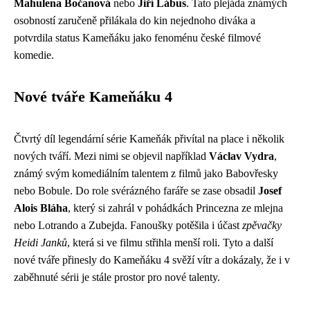
Mahulena Bočanová
nebo
Jiří Lábus
. Tato plejáda známých
osobností zaručeně přilákala do kin nejednoho diváka a
potvrdila status Kameňáku jako fenoménu české filmové
komedie.
Nové tváře Kameňáku 4
Čtvrtý díl legendární série Kameňák přivítal na place i několik
nových tváří. Mezi nimi se objevil například
Václav Vydra
,
známý svým komediálním talentem z filmů jako Babovřesky
nebo Bobule. Do role svérázného faráře se zase obsadil
Josef
Alois Bláha
, který si zahrál v pohádkách Princezna ze mlejna
nebo Lotrando a Zubejda. Fanoušky potěšila i účast
zpěvačky
Heidi Janků
, která si ve filmu střihla menší roli. Tyto a další
nové tváře přinesly do Kameňáku 4 svěží vítr a dokázaly, že i v
zaběhnuté sérii je stále prostor pro nové talenty.