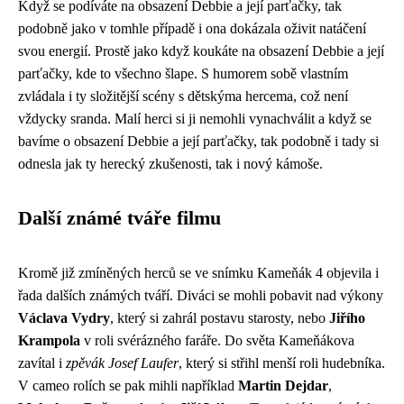
Když se podíváte na
obsazení Debbie a její parťačky
, tak
podobně jako v tomhle případě i ona dokázala oživit natáčení
svou energií. Prostě jako když koukáte na obsazení Debbie a její
parťačky, kde to všechno šlape. S humorem sobě vlastním
zvládala i ty složitější scény s dětskýma hercema, což není
vždycky sranda. Malí herci si ji nemohli vynachválit a když se
bavíme o obsazení Debbie a její parťačky, tak podobně i tady si
odnesla jak ty herecký zkušenosti, tak i nový kámoše.
Další známé tváře filmu
Kromě již zmíněných herců se ve snímku Kameňák 4 objevila i
řada dalších známých tváří. Diváci se mohli pobavit nad výkony
Václava Vydry
, který si zahrál postavu starosty, nebo
Jiřího
Krampola
v roli svérázného faráře. Do světa Kameňákova
zavítal i
zpěvák Josef Laufer
, který si střihl menší roli hudebníka.
V cameo rolích se pak mihli například
Martin Dejdar
,