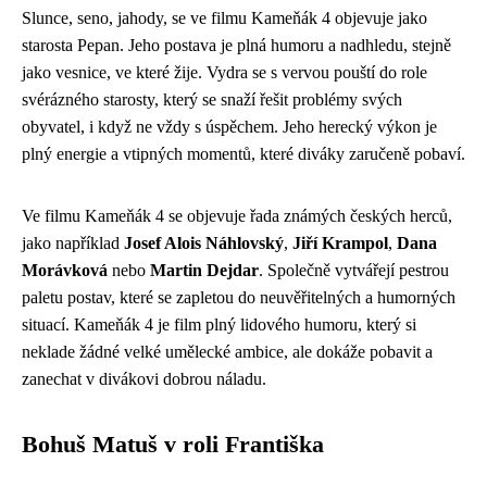
Slunce, seno, jahody, se ve filmu Kameňák 4 objevuje jako
starosta Pepan. Jeho postava je plná humoru a nadhledu, stejně
jako vesnice, ve které žije. Vydra se s vervou pouští do role
svérázného starosty, který se snaží řešit problémy svých
obyvatel, i když ne vždy s úspěchem. Jeho herecký výkon je
plný energie a vtipných momentů, které diváky zaručeně pobaví.
Ve filmu Kameňák 4 se objevuje řada známých českých herců,
jako například
Josef Alois Náhlovský
,
Jiří Krampol
,
Dana
Morávková
nebo
Martin Dejdar
. Společně vytvářejí pestrou
paletu postav, které se zapletou do neuvěřitelných a humorných
situací. Kameňák 4 je film plný lidového humoru, který si
neklade žádné velké umělecké ambice, ale dokáže pobavit a
zanechat v divákovi dobrou náladu.
Bohuš Matuš v roli Františka