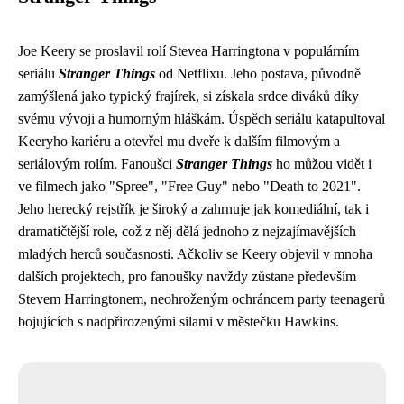
Joe Keery se proslavil rolí Stevea Harringtona v populárním
seriálu
Stranger Things
od Netflixu. Jeho postava, původně
zamýšlená jako typický frajírek, si získala srdce diváků díky
svému vývoji a humorným hláškám. Úspěch seriálu katapultoval
Keeryho kariéru a otevřel mu dveře k dalším filmovým a
seriálovým rolím. Fanoušci
Stranger Things
ho můžou vidět i
ve filmech jako "Spree", "Free Guy" nebo "Death to 2021".
Jeho herecký rejstřík je široký a zahrnuje jak komediální, tak i
dramatičtější role, což z něj dělá jednoho z nejzajímavějších
mladých herců současnosti. Ačkoliv se Keery objevil v mnoha
dalších projektech, pro fanoušky navždy zůstane především
Stevem Harringtonem, neohroženým ochráncem party teenagerů
bojujících s nadpřirozenými silami v městečku Hawkins.