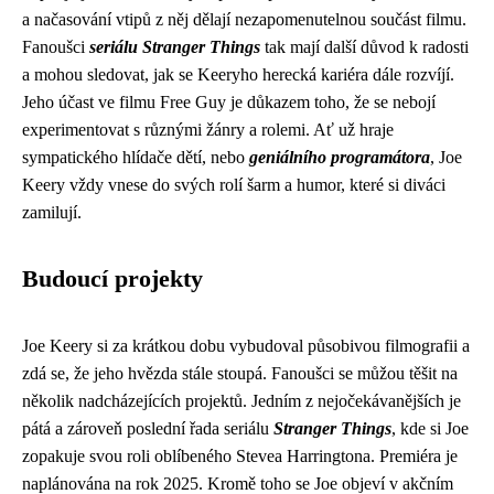
a načasování vtipů z něj dělají nezapomenutelnou součást filmu.
Fanoušci
seriálu Stranger Things
tak mají další důvod k radosti
a mohou sledovat, jak se Keeryho herecká kariéra dále rozvíjí.
Jeho účast ve filmu Free Guy je důkazem toho, že se nebojí
experimentovat s různými žánry a rolemi. Ať už hraje
sympatického hlídače dětí, nebo
geniálního programátora
, Joe
Keery vždy vnese do svých rolí šarm a humor, které si diváci
zamilují.
Budoucí projekty
Joe Keery si za krátkou dobu vybudoval působivou filmografii a
zdá se, že jeho hvězda stále stoupá. Fanoušci se můžou těšit na
několik nadcházejících projektů. Jedním z nejočekávanějších je
pátá a zároveň poslední řada seriálu
Stranger Things
, kde si Joe
zopakuje svou roli oblíbeného Stevea Harringtona. Premiéra je
naplánována na rok 2025. Kromě toho se Joe objeví v akčním