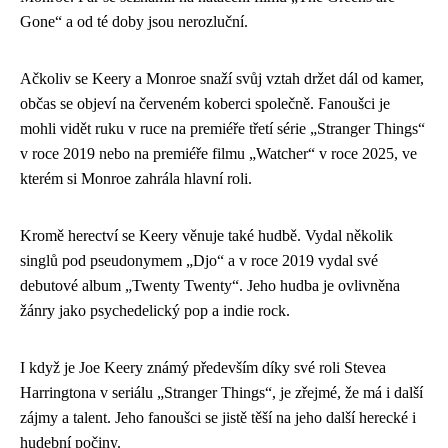
Gone“ a od té doby jsou nerozluční.
Ačkoliv se Keery a Monroe snaží svůj vztah držet dál od kamer,
občas se objeví na červeném koberci společně. Fanoušci je
mohli vidět ruku v ruce na premiéře třetí série „Stranger Things“
v roce 2019 nebo na premiéře filmu „Watcher“ v roce 2025, ve
kterém si Monroe zahrála hlavní roli.
Kromě herectví se Keery věnuje také hudbě. Vydal několik
singlů pod pseudonymem „Djo“ a v roce 2019 vydal své
debutové album „Twenty Twenty“. Jeho hudba je ovlivněna
žánry jako psychedelický pop a indie rock.
I když je Joe Keery známý především díky své roli Stevea
Harringtona v seriálu „Stranger Things“, je zřejmé, že má i další
zájmy a talent. Jeho fanoušci se jistě těší na jeho další herecké i
hudební počiny.