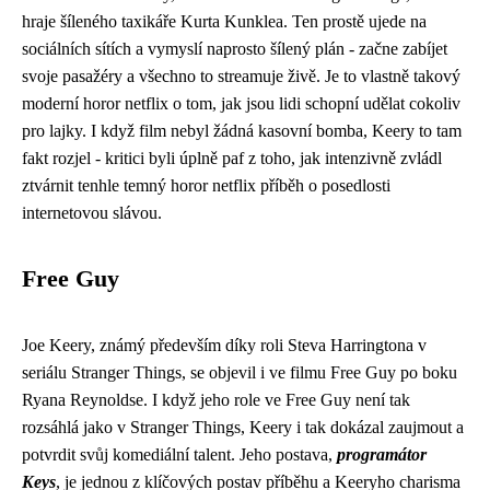
hraje šíleného taxikáře Kurta Kunklea. Ten prostě ujede na
sociálních sítích a vymyslí naprosto šílený plán - začne zabíjet
svoje pasažéry a všechno to streamuje živě. Je to vlastně takový
moderní horor netflix o tom, jak jsou lidi schopní udělat cokoliv
pro lajky. I když film nebyl žádná kasovní bomba, Keery to tam
fakt rozjel - kritici byli úplně paf z toho, jak intenzivně zvládl
ztvárnit tenhle temný horor netflix příběh o posedlosti
internetovou slávou.
Free Guy
Joe Keery, známý především díky roli Steva Harringtona v
seriálu Stranger Things, se objevil i ve filmu Free Guy po boku
Ryana Reynoldse. I když jeho role ve Free Guy není tak
rozsáhlá jako v Stranger Things, Keery i tak dokázal zaujmout a
potvrdit svůj komediální talent. Jeho postava,
programátor
Keys
, je jednou z klíčových postav příběhu a Keeryho charisma