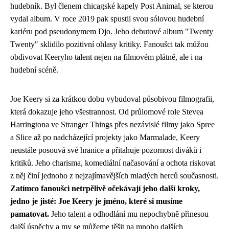
hudebník. Byl členem chicagské kapely Post Animal, se kterou
vydal album. V roce 2019 pak spustil svou sólovou hudební
kariéru pod pseudonymem Djo. Jeho debutové album "Twenty
Twenty" sklidilo pozitivní ohlasy kritiky. Fanoušci tak můžou
obdivovat Keeryho talent nejen na filmovém plátně, ale i na
hudební scéně.
Joe Keery si za krátkou dobu vybudoval působivou filmografii,
která dokazuje jeho všestrannost. Od průlomové role Stevea
Harringtona ve Stranger Things přes nezávislé filmy jako Spree
a Slice až po nadcházející projekty jako Marmalade, Keery
neustále posouvá své hranice a přitahuje pozornost diváků i
kritiků. Jeho charisma, komediální načasování a ochota riskovat
z něj činí jednoho z nejzajímavějších mladých herců současnosti.
Zatímco fanoušci netrpělivě očekávají jeho další kroky,
jedno je jisté: Joe Keery je jméno, které si musíme
pamatovat.
Jeho talent a odhodlání mu nepochybně přinesou
další úspěchy a my se můžeme těšit na mnoho dalších