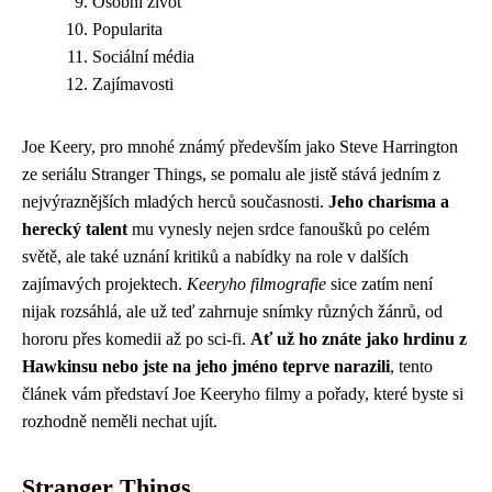
Osobní život
Popularita
Sociální média
Zajímavosti
Joe Keery, pro mnohé známý především jako Steve Harrington
ze seriálu Stranger Things, se pomalu ale jistě stává jedním z
nejvýraznějších mladých herců současnosti.
Jeho charisma a
herecký talent
mu vynesly nejen srdce fanoušků po celém
světě, ale také uznání kritiků a nabídky na role v dalších
zajímavých projektech.
Keeryho filmografie
sice zatím není
nijak rozsáhlá, ale už teď zahrnuje snímky různých žánrů, od
hororu přes komedii až po sci-fi.
Ať už ho znáte jako hrdinu z
Hawkinsu nebo jste na jeho jméno teprve narazili
, tento
článek vám představí Joe Keeryho filmy a pořady, které byste si
rozhodně neměli nechat ujít.
Stranger Things