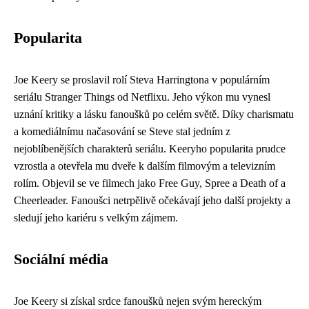
Popularita
Joe Keery se proslavil rolí Steva Harringtona v populárním
seriálu Stranger Things od Netflixu. Jeho výkon mu vynesl
uznání kritiky a lásku fanoušků po celém světě. Díky charismatu
a komediálnímu načasování se Steve stal jedním z
nejoblíbenějších charakterů seriálu. Keeryho popularita prudce
vzrostla a otevřela mu dveře k dalším filmovým a televizním
rolím. Objevil se ve filmech jako Free Guy, Spree a Death of a
Cheerleader. Fanoušci netrpělivě očekávají jeho další projekty a
sledují jeho kariéru s velkým zájmem.
Sociální média
Joe Keery si získal srdce fanoušků nejen svým hereckým