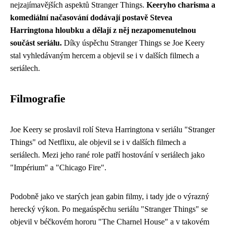
nejzajímavějších aspektů Stranger Things.
Keeryho charisma a
komediální načasování dodávají postavě Stevea
Harringtona hloubku a dělají z něj nezapomenutelnou
součást seriálu.
Díky úspěchu Stranger Things se Joe Keery
stal vyhledávaným hercem a objevil se i v dalších filmech a
seriálech.
Filmografie
Joe Keery se proslavil rolí Steva Harringtona v seriálu "Stranger
Things" od Netflixu, ale objevil se i v dalších filmech a
seriálech. Mezi jeho rané role patří hostování v seriálech jako
"Impérium" a "Chicago Fire".
Podobně jako ve starých jean gabin filmy, i tady jde o výrazný
herecký výkon. Po megaúspěchu seriálu "Stranger Things" se
objevil v béčkovém hororu "The Charnel House" a v takovém