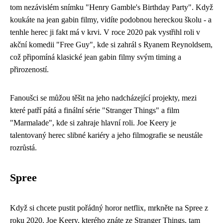
tom nezávislém snímku "Henry Gamble's Birthday Party". Když
koukáte na jean gabin filmy, vidíte podobnou hereckou školu - a
tenhle herec ji fakt má v krvi. V roce 2020 pak vystřihl roli v
akční komedii
"Free Guy", kde si zahrál s Ryanem Reynoldsem,
což připomíná klasické jean gabin filmy svým timing a
přirozeností.
Fanoušci se můžou těšit na jeho nadcházející projekty, mezi
které patří pátá a finální série "Stranger Things" a film
"Marmalade", kde si zahraje hlavní roli. Joe Keery je
talentovaný herec slibné kariéry a jeho filmografie se neustále
rozrůstá.
Spree
Když si chcete pustit pořádný
horor netflix
, mrkněte na Spree z
roku 2020. Joe Keery, kterého znáte ze Stranger Things, tam