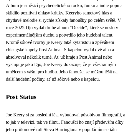
Album je směsicí psychedelického rocku, funku a indie popu a
sklidilo pozitivní ohlasy kritiky. Keeryho sametový hlas a
chytlavé melodie si rychle získaly fanoušky po celém světě. V
roce 2025 Djo vydal druhé album "Decide", které se neslo v
experimentálnějším duchu a potvrdilo jeho hudební talent.
Kromě sólové tvorby je Keery také kytaristou a zpěvákem
chicagské kapely Post Animal. S kapelou vydal dvě alba a
absolvoval několik turné. Ať už hraje s Post Animal nebo
vystupuje jako Djo, Joe Keery dokazuje, že je všestranným
umělcem s vášní pro hudbu. Jeho fanoušci se můžou těšit na
další hudební počiny, ať už sólové nebo s kapelou.
Post Status
Joe Keery si za poslední léta vybudoval působivou filmografii, a
to jak v televizi, tak ve filmu. Fanoušci ho znají především díky
jeho průlomové roli Steva Harringtona v populárním seriálu