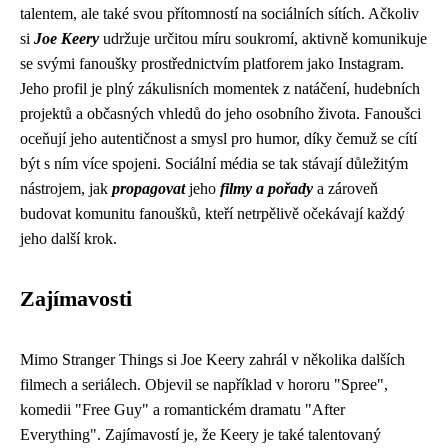
talentem, ale také svou přítomností na sociálních sítích. Ačkoliv
si
Joe Keery
udržuje určitou míru soukromí, aktivně komunikuje
se svými fanoušky prostřednictvím platforem jako Instagram.
Jeho profil je plný zákulisních momentek z natáčení, hudebních
projektů a občasných vhledů do jeho osobního života. Fanoušci
oceňují jeho autentičnost a smysl pro humor, díky čemuž se cítí
být s ním více spojeni. Sociální média se tak stávají důležitým
nástrojem, jak
propagovat
jeho
filmy a pořady
a zároveň
budovat komunitu fanoušků, kteří netrpělivě očekávají každý
jeho další krok.
Zajímavosti
Mimo Stranger Things si Joe Keery zahrál v několika dalších
filmech a seriálech. Objevil se například v hororu "Spree",
komedii "Free Guy" a romantickém dramatu "After
Everything". Zajímavostí je, že Keery je také talentovaný