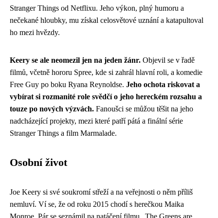
Stranger Things od Netflixu. Jeho výkon, plný humoru a
nečekané hloubky, mu získal celosvětové uznání a katapultoval
ho mezi hvězdy.
Keery se ale neomezil jen na jeden žánr.
Objevil se v řadě
filmů, včetně hororu Spree, kde si zahrál hlavní roli, a komedie
Free Guy po boku Ryana Reynoldse.
Jeho ochota riskovat a
vybírat si rozmanité role svědčí o jeho hereckém rozsahu a
touze po nových výzvách.
Fanoušci se můžou těšit na jeho
nadcházející projekty, mezi které patří pátá a finální série
Stranger Things a film Marmalade.
Osobní život
Joe Keery si své soukromí střeží a na veřejnosti o něm příliš
nemluví. Ví se, že od roku 2015 chodí s herečkou Maika
Monroe. Pár se seznámil na natáčení filmu „The Greens are