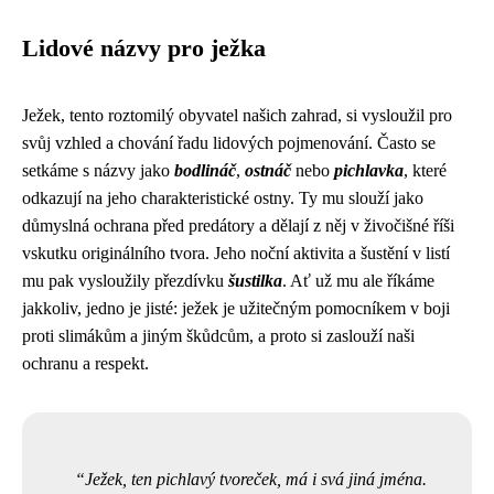
Lidové názvy pro ježka
Ježek, tento roztomilý obyvatel našich zahrad, si vysloužil pro
svůj vzhled a chování řadu lidových pojmenování. Často se
setkáme s názvy jako
bodlináč
,
ostnáč
nebo
pichlavka
, které
odkazují na jeho charakteristické ostny. Ty mu slouží jako
důmyslná ochrana před predátory a dělají z něj v živočišné říši
vskutku originálního tvora. Jeho noční aktivita a šustění v listí
mu pak vysloužily přezdívku
šustilka
. Ať už mu ale říkáme
jakkoliv, jedno je jisté: ježek je užitečným pomocníkem v boji
proti slimákům a jiným škůdcům, a proto si zaslouží naši
ochranu a respekt.
Ježek, ten pichlavý tvoreček, má i svá jiná jména.