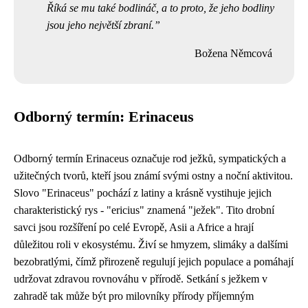
Říká se mu také bodlináč, a to proto, že jeho bodliny
jsou jeho největší zbraní.
Božena Němcová
Odborný termín: Erinaceus
Odborný termín Erinaceus označuje rod ježků, sympatických a
užitečných tvorů, kteří jsou známí svými ostny a noční aktivitou.
Slovo "Erinaceus" pochází z latiny a krásně vystihuje jejich
charakteristický rys - "ericius" znamená "ježek". Tito drobní
savci jsou rozšíření po celé Evropě, Asii a Africe a hrají
důležitou roli v ekosystému. Živí se hmyzem, slimáky a dalšími
bezobratlými, čímž přirozeně regulují jejich populace a pomáhají
udržovat zdravou rovnováhu v přírodě. Setkání s ježkem v
zahradě tak může být pro milovníky přírody příjemným