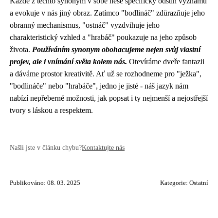
Každé z těchto synonym v sobě nese specifický odstín významu
a evokuje v nás jiný obraz. Zatímco "bodlináč" zdůrazňuje jeho
obranný mechanismus, "ostnáč" vyzdvihuje jeho
charakteristický vzhled a "hrabáč" poukazuje na jeho způsob
života.
Používáním synonym obohacujeme nejen svůj vlastní
projev, ale i vnímání světa kolem nás.
Otevíráme dveře fantazii
a dáváme prostor kreativitě. Ať už se rozhodneme pro "ježka",
"bodlináče" nebo "hrabáče", jedno je jisté - náš jazyk nám
nabízí nepřeberné možnosti, jak popsat i ty nejmenší a nejostřejší
tvory s láskou a respektem.
Našli jste v článku chybu?
Kontaktujte nás
Publikováno: 08. 03. 2025
Kategorie:
Ostatní