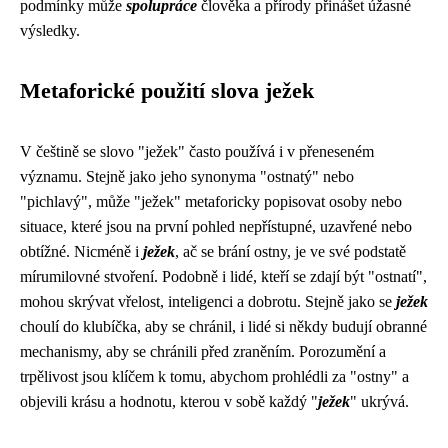
podmínky může
spolupráce
člověka a přírody přinášet úžasné
výsledky.
Metaforické použití slova ježek
V češtině se slovo "ježek" často používá i v přeneseném
významu. Stejně jako jeho synonyma "ostnatý" nebo
"pichlavý", může "ježek" metaforicky popisovat osoby nebo
situace, které jsou na první pohled nepřístupné, uzavřené nebo
obtížné. Nicméně i
ježek
, ač se brání ostny, je ve své podstatě
mírumilovné stvoření. Podobně i lidé, kteří se zdají být "ostnatí",
mohou skrývat vřelost, inteligenci a dobrotu. Stejně jako se
ježek
choulí do klubíčka, aby se chránil, i lidé si někdy budují obranné
mechanismy, aby se chránili před zraněním. Porozumění a
trpělivost jsou klíčem k tomu, abychom prohlédli za "ostny" a
objevili krásu a hodnotu, kterou v sobě každý "
ježek
" ukrývá.