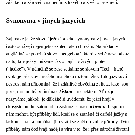
zážitkem a zároveň znamením zdravého a živého prostředí.
Synonyma v jiných jazycích
Zajímavé je, že slovo "ježek" a jeho synonyma v jiných jazycích
často odrážejí nejen jeho vzhled, ale i chování. Například v
angličtině se používá slovo "hedgehog", které v sobě nese odkaz
na to, kde ježky můžeme často najít - v živých plotech
("hedge"). V němčině se zase setkáme se slovem "Igel", které
evokuje představu něčeho malého a roztomilého. Tato jazyková
pestrost nám připomíná, že i zdánlivě obyčejná zvířata, jako jsou
ježci, mohou být vnímána s
láskou
a respektem. Ať už je
nazýváme jakkoli, je důležité si uvědomit, že ježci hrají v
ekosystému důležitou roli a zaslouží si naši
ochranu
. Inspirací
nám mohou být příběhy lidí, kteří se o zraněné či osiřelé ježky s
láskou starají a pomáhají jim vrátit se zpět do volné přírody. Tyto
příběhy nám dodávají naději a víru v to, že i přes náročné životní