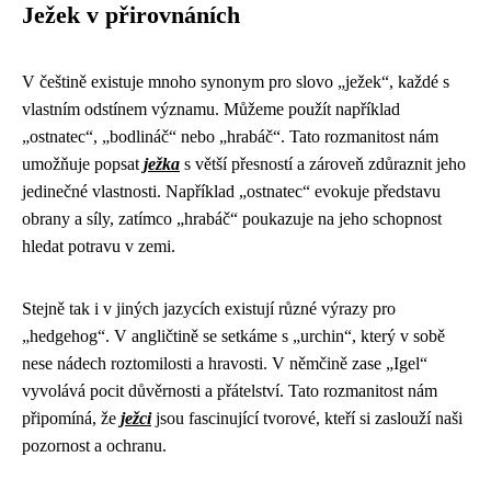
Ježek v přirovnáních
V češtině existuje mnoho synonym pro slovo „ježek“, každé s
vlastním odstínem významu. Můžeme použít například
„ostnatec“, „bodlináč“ nebo „hrabáč“. Tato rozmanitost nám
umožňuje popsat
ježka
s větší přesností a zároveň zdůraznit jeho
jedinečné vlastnosti. Například „ostnatec“ evokuje představu
obrany a síly, zatímco „hrabáč“ poukazuje na jeho schopnost
hledat potravu v zemi.
Stejně tak i v jiných jazycích existují různé výrazy pro
„hedgehog“. V angličtině se setkáme s „urchin“, který v sobě
nese nádech roztomilosti a hravosti. V němčině zase „Igel“
vyvolává pocit důvěrnosti a přátelství. Tato rozmanitost nám
připomíná, že
ježci
jsou fascinující tvorové, kteří si zaslouží naši
pozornost a ochranu.