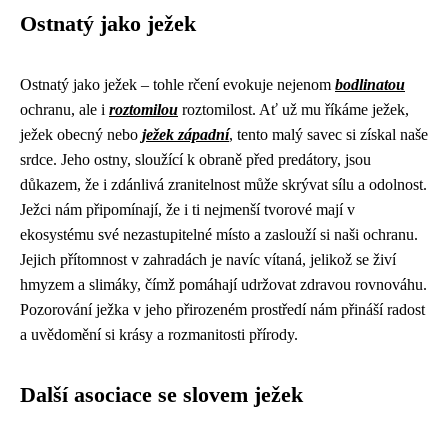
Ostnatý jako ježek
Ostnatý jako ježek – tohle rčení evokuje nejenom
bodlinatou
ochranu, ale i
roztomilou
roztomilost. Ať už mu říkáme ježek,
ježek obecný nebo
ježek západní
, tento malý savec si získal naše
srdce. Jeho ostny, sloužící k obraně před predátory, jsou
důkazem, že i zdánlivá zranitelnost může skrývat sílu a odolnost.
Ježci nám připomínají, že i ti nejmenší tvorové mají v
ekosystému své nezastupitelné místo a zaslouží si naši ochranu.
Jejich přítomnost v zahradách je navíc vítaná, jelikož se živí
hmyzem a slimáky, čímž pomáhají udržovat zdravou rovnováhu.
Pozorování ježka v jeho přirozeném prostředí nám přináší radost
a uvědomění si krásy a rozmanitosti přírody.
Další asociace se slovem ježek