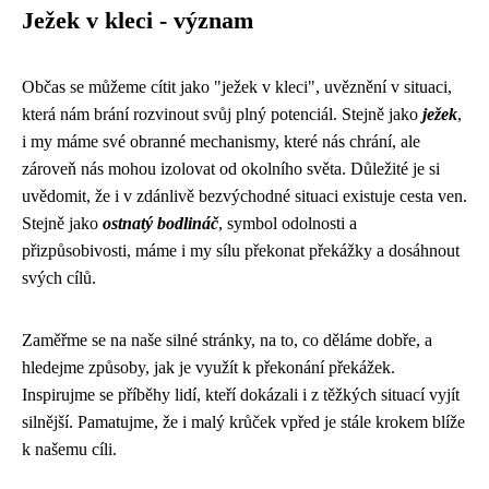
Ježek v kleci - význam
Občas se můžeme cítit jako "ježek v kleci", uvěznění v situaci,
která nám brání rozvinout svůj plný potenciál. Stejně jako
ježek
,
i my máme své obranné mechanismy, které nás chrání, ale
zároveň nás mohou izolovat od okolního světa. Důležité je si
uvědomit, že i v zdánlivě bezvýchodné situaci existuje cesta ven.
Stejně jako
ostnatý bodlináč
, symbol odolnosti a
přizpůsobivosti, máme i my sílu překonat překážky a dosáhnout
svých cílů.
Zaměřme se na naše silné stránky, na to, co děláme dobře, a
hledejme způsoby, jak je využít k překonání překážek.
Inspirujme se příběhy lidí, kteří dokázali i z těžkých situací vyjít
silnější. Pamatujme, že i malý krůček vpřed je stále krokem blíže
k našemu cíli.