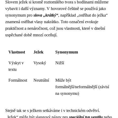
Slovem ježek si kromě roztomilého tvora s bodlinami můžeme
vybavit i další významy. V hovorové češtině se používá jako
synonymum pro
slova „krátký“
, například „ostříhat do ježka“
znamená ostříhat vlasy nakrátko. Toto označení evokuje
praktičnost a nenáročnost, což jsou vlastnosti, které v dnešní
uspěchané době mnozí oceňují.
Vlastnost
Ježek
Synonymum
Výskyt v
Vysoký
Nižší
textu
Formálnost
Neutrální
Může být
formálnější/neformálnější (závisí
na synonymu)
Stejně tak se s ježkem setkáváme i v technickém odvětví.
„Ježek“ může být slangový název pro
speciální typ ventilu
nebo