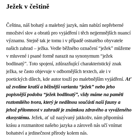
Ježek v češtině
Čeština, náš bohatý a malebný jazyk, nám nabízí nepřeberné
množství slov a obratů pro vyjádření i těch nejjemnějších nuancí
významu. Stejně tak je tomu i v případě ostnatého obyvatele
našich zahrad – ježka. Vedle běžného označení “ježek” můžeme
v mluvené i psané formě narazit na synonymum “ježek
bodlinatý”. Toto spojení, zdůrazňující charakteristický znak
ježka, se často objevuje v odbornějších textech, ale i v
poetických dílech, kde autor touží po malebnějším vyjádření.
Ať
už zvolíme kratší a běžnější variantu “ježek” nebo jeho
popisnější podobu “ježek bodlinatý”, vždy máme na paměti
roztomilého tvora, který je nedílnou součástí naší fauny a
jehož přítomnost v zahradě je známkou zdravého a vyváženého
ekosystému.
Ježek, ať už nazývaný jakkoliv, nám připomíná
krásu a rozmanitost našeho jazyka a zároveň nás učí vnímat
bohatství a jedinečnost přírody kolem nás.