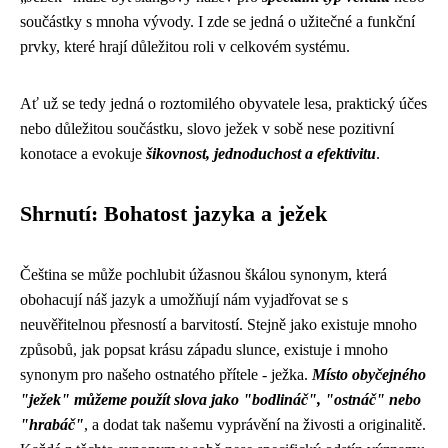
součástky s mnoha vývody. I zde se jedná o užitečné a funkční
prvky, které hrají důležitou roli v celkovém systému.
Ať už se tedy jedná o roztomilého obyvatele lesa, praktický účes
nebo důležitou součástku, slovo ježek v sobě nese pozitivní
konotace a evokuje
šikovnost, jednoduchost a efektivitu
.
Shrnutí: Bohatost jazyka a ježek
Čeština se může pochlubit úžasnou škálou synonym, která
obohacují náš jazyk a umožňují nám vyjadřovat se s
neuvěřitelnou přesností a barvitostí. Stejně jako existuje mnoho
způsobů, jak popsat krásu západu slunce, existuje i mnoho
synonym pro našeho ostnatého přítele - ježka.
Místo obyčejného
"ježek" můžeme použít slova jako "bodlináč", "ostnáč" nebo
"hrabáč"
, a dodat tak našemu vyprávění na živosti a originalitě.