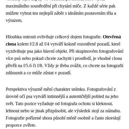
maximálního soustředění při chytání míče. Z každé série pak
můžete vybrat ten nejlepší záběr s ideálním postavením těla a
výrazem.
Hloubka ostrosti ovlivňuje celkový dojem fotografie.
Otevřená
clona
kolem f/2.8 až f/4 vytváří krásně rozostřené pozadí, které
vyzdvihuje psa jako hlavní objekt. Při skupinovém fotografování
více psů nebo pokud chcete zachytit i prostředí, je vhodné clonu
přivřít na f/5.6 či f/8. Vždy je třeba zvážit, co chcete na fotografii
zdůraznit a co může zůstat v pozadí.
Perspektiva výrazně mění charakter snímku. Fotografování z
úrovně očí psa vytváří intimnější a autentičtější pohled na jeho
svět. Tato pozice vyžaduje od fotografa ochotu si kleknout,
lehnout nebo se jinak přizpůsobit, ale výsledek stojí za námahu.
Fotografie pořízené shora působí méně osobně a často zkreslují
proporce zvířete.