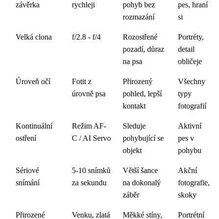
závěrka
rychleji
pohyb bez
pes, hraní
rozmazání
si
Velká clona
f/2.8 - f/4
Rozostřené
Portréty,
pozadí, důraz
detail
na psa
obličeje
Úroveň očí
Fotit z
Přirozený
Všechny
úrovně psa
pohled, lepší
typy
kontakt
fotografií
Kontinuální
Režim AF-
Sleduje
Aktivní
ostření
C / AI Servo
pohybující se
pes v
objekt
pohybu
Sériové
5-10 snímků
Větší šance
Akční
snímání
za sekundu
na dokonalý
fotografie,
záběr
skoky
Přirozené
Venku, zlatá
Měkké stíny,
Portrétní