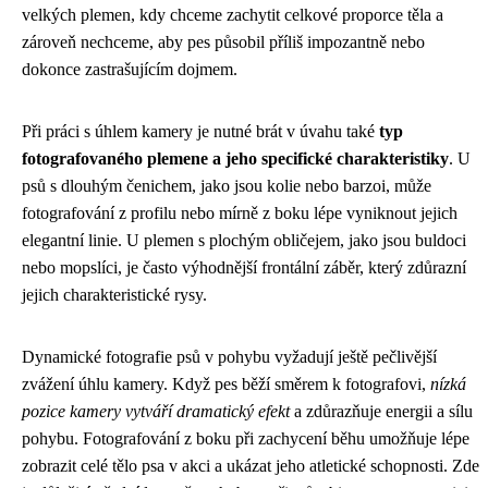
velkých plemen, kdy chceme zachytit celkové proporce těla a
zároveň nechceme, aby pes působil příliš impozantně nebo
dokonce zastrašujícím dojmem.
Při práci s úhlem kamery je nutné brát v úvahu také
typ
fotografovaného plemene a jeho specifické charakteristiky
. U
psů s dlouhým čenichem, jako jsou kolie nebo barzoi, může
fotografování z profilu nebo mírně z boku lépe vyniknout jejich
elegantní linie. U plemen s plochým obličejem, jako jsou buldoci
nebo mopslíci, je často výhodnější frontální záběr, který zdůrazní
jejich charakteristické rysy.
Dynamické fotografie psů v pohybu vyžadují ještě pečlivější
zvážení úhlu kamery. Když pes běží směrem k fotografovi,
nízká
pozice kamery vytváří dramatický efekt
a zdůrazňuje energii a sílu
pohybu. Fotografování z boku při zachycení běhu umožňuje lépe
zobrazit celé tělo psa v akci a ukázat jeho atletické schopnosti. Zde