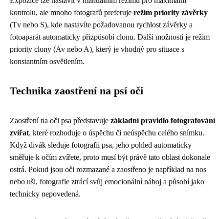
Expozice lze nastavit v manuálním režimu pro maximální
kontrolu, ale mnoho fotografů preferuje
režim priority závěrky
(Tv nebo S), kde nastavíte požadovanou rychlost závěrky a
fotoaparát automaticky přizpůsobí clonu. Další možností je režim
priority clony (Av nebo A), který je vhodný pro situace s
konstantním osvětlením.
Technika zaostření na psí oči
Zaostření na oči psa představuje
základní pravidlo fotografování
zvířat
, které rozhoduje o úspěchu či neúspěchu celého snímku.
Když divák sleduje fotografii psa, jeho pohled automaticky
směřuje k očím zvířete, proto musí být právě tato oblast dokonale
ostrá. Pokud jsou oči rozmazané a zaostřeno je například na nos
nebo uši, fotografie ztrácí svůj emocionální náboj a působí jako
technicky nepovedená.