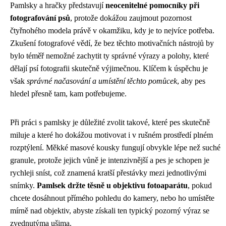
Pamlsky a hračky představují
neocenitelné pomocníky při
fotografování psů
, protože dokážou zaujmout pozornost
čtyřnohého modela právě v okamžiku, kdy je to nejvíce potřeba.
Zkušení fotografové vědí, že bez těchto motivačních nástrojů by
bylo téměř nemožné zachytit ty správné výrazy a polohy, které
dělají psí fotografii skutečně výjimečnou. Klíčem k úspěchu je
však
správné načasování a umístění těchto pomůcek
, aby pes
hledel přesně tam, kam potřebujeme.
Při práci s pamlsky je důležité zvolit takové, které pes skutečně
miluje a které ho dokážou motivovat i v rušném prostředí plném
rozptýlení. Měkké masové kousky fungují obvykle lépe než suché
granule, protože jejich vůně je intenzivnější a pes je schopen je
rychleji sníst, což znamená kratší přestávky mezi jednotlivými
snímky.
Pamlsek držte těsně u objektivu fotoaparátu
, pokud
chcete dosáhnout přímého pohledu do kamery, nebo ho umístěte
mírně nad objektiv, abyste získali ten typický pozorný výraz se
zvednutýma ušima.