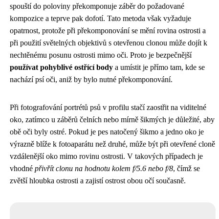
spouští do poloviny překomponuje záběr do požadované
kompozice a teprve pak dofotí. Tato metoda však vyžaduje
opatrnost, protože při překomponování se mění rovina ostrosti a
při použití světelných objektivů s otevřenou clonou může dojít k
nechtěnému posunu ostrosti mimo oči. Proto je bezpečnější
používat pohyblivé ostřící body
a umístit je přímo tam, kde se
nachází psí oči, aniž by bylo nutné překomponování.
Při fotografování portrétů psů v profilu stačí zaostřit na viditelné
oko, zatímco u záběrů čelních nebo mírně šikmých je důležité, aby
obě oči byly ostré. Pokud je pes natočený šikmo a jedno oko je
výrazně blíže k fotoaparátu než druhé, může být při otevřené cloně
vzdálenější oko mimo rovinu ostrosti. V takových případech je
vhodné
přivřít clonu na hodnotu kolem f/5.6 nebo f/8
, čímž se
zvětší hloubka ostrosti a zajistí ostrost obou očí současně.