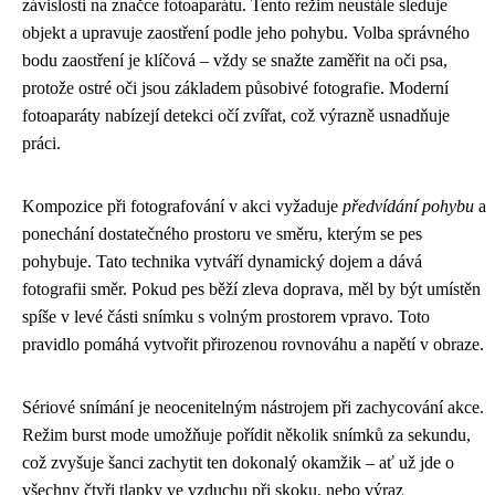
závislosti na značce fotoaparátu. Tento režim neustále sleduje
objekt a upravuje zaostření podle jeho pohybu. Volba správného
bodu zaostření je klíčová – vždy se snažte zaměřit na oči psa,
protože ostré oči jsou základem působivé fotografie. Moderní
fotoaparáty nabízejí detekci očí zvířat, což výrazně usnadňuje
práci.
Kompozice při fotografování v akci vyžaduje
předvídání pohybu
a
ponechání dostatečného prostoru ve směru, kterým se pes
pohybuje. Tato technika vytváří dynamický dojem a dává
fotografii směr. Pokud pes běží zleva doprava, měl by být umístěn
spíše v levé části snímku s volným prostorem vpravo. Toto
pravidlo pomáhá vytvořit přirozenou rovnováhu a napětí v obraze.
Sériové snímání je neocenitelným nástrojem při zachycování akce.
Režim burst mode umožňuje pořídit několik snímků za sekundu,
což zvyšuje šanci zachytit ten dokonalý okamžik – ať už jde o
všechny čtyři tlapky ve vzduchu při skoku, nebo výraz