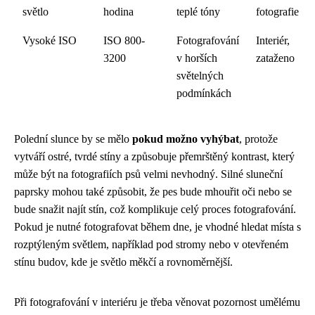
světlo
hodina
teplé tóny
fotografie
Vysoké ISO
ISO 800-
Fotografování
Interiér,
3200
v horších
zataženo
světelných
podmínkách
Polední slunce by se mělo
pokud možno vyhýbat
, protože
vytváří ostré, tvrdé stíny a způsobuje přemrštěný kontrast, který
může být na fotografiích psů velmi nevhodný. Silné sluneční
paprsky mohou také způsobit, že pes bude mhouřit oči nebo se
bude snažit najít stín, což komplikuje celý proces fotografování.
Pokud je nutné fotografovat během dne, je vhodné hledat místa s
rozptýleným světlem, například pod stromy nebo v otevřeném
stínu budov, kde je světlo měkčí a rovnoměrnější.
Při fotografování v interiéru je třeba věnovat pozornost umělému