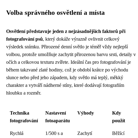
Volba správného osvětlení a místa
Osvětlení představuje jeden z nejzásadnějších faktorů při
fotografování psů
, který dokáže výrazně ovlivnit celkový
výsledek snímku. Přirozené denní světlo je téměř vždy nejlepší
volbou, protože umožňuje zachytit přirozenou barvu srsti, detaily v
očích a celkovou texturu zvířete. Ideální čas pro fotografování je
během takzvané zlaté hodiny, což je období krátce po východu
slunce nebo před jeho západem, kdy světlo má teplý, měkký
charakter a vytváří nádherné stíny, které dodávají fotografiím
hloubku a rozměr.
Technika
Nastavení
Výhody
Kdy
fotografování
fotoaparátu
použít
Rychlá
1/500 s a
Zachytí
Běžící