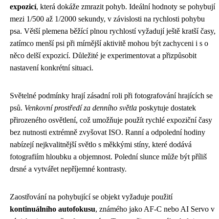
expozicí
, která dokáže zmrazit pohyb. Ideální hodnoty se pohybují
mezi 1/500 až 1/2000 sekundy, v závislosti na rychlosti pohybu
psa. Větší plemena běžící plnou rychlostí vyžadují ještě kratší časy,
zatímco menší psi při mírnější aktivitě mohou být zachyceni i s o
něco delší expozicí. Důležité je experimentovat a přizpůsobit
nastavení konkrétní situaci.
Světelné podmínky hrají zásadní roli při fotografování hrajících se
psů.
Venkovní prostředí za denního světla
poskytuje dostatek
přirozeného osvětlení, což umožňuje použít rychlé expoziční časy
bez nutnosti extrémně zvyšovat ISO. Ranní a odpolední hodiny
nabízejí nejkvalitnější světlo s měkkými stíny, které dodává
fotografiím hloubku a objemnost. Polední slunce může být příliš
drsné a vytvářet nepříjemné kontrasty.
Zaostřování na pohybující se objekt vyžaduje použití
kontinuálního autofokusu
, známého jako AF-C nebo AI Servo v