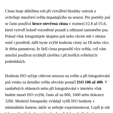
Clona hraje důležitou roli při vytváření hloubky ostrosti a
ovlivňuje množství světla dopadajícího na senzor. Pro portréty psů
se často používá
široce otevřená clona
v rozmezí f/2.8 až f/5.6,
která vytvoří krásně rozostřené pozadí a zdůrazní samotného psa.
Pokud však fotografujete skupinu psů nebo chcete mít v obraze
ostré i prostředí, měli byste zvýšit hodnotu clony na f/8 nebo více.
Je třeba pamatovat, že širší clona propouští více světla, což vám
umožní používat rychlejší závěrku i při horších světelných
podmínkách.
Hodnota ISO určuje citlivost senzoru na světlo a při fotografování
psů venku za denního světla obvykle postačí
ISO 100 až 400
. V
zastíněných oblastech nebo při fotografování v interiéru však
budete muset ISO zvýšit, často až na 800, 1600 nebo dokonce
3200. Moderní fotoaparáty zvládají vyšší ISO hodnoty s
minimálním šumem, takže se nebojte experimentovat. Lepší je mít