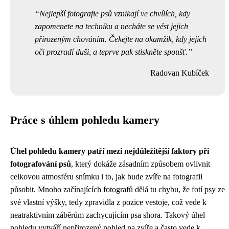
Nejlepší fotografie psů vznikají ve chvílích, kdy
zapomenete na techniku a necháte se vést jejich
přirozeným chováním. Čekejte na okamžik, kdy jejich
oči prozradí duši, a teprve pak stiskněte spoušť.
Radovan Kubíček
Práce s úhlem pohledu kamery
Úhel pohledu kamery patří mezi nejdůležitější faktory při
fotografování psů
, který dokáže zásadním způsobem ovlivnit
celkovou atmosféru snímku i to, jak bude zvíře na fotografii
působit. Mnoho začínajících fotografů dělá tu chybu, že fotí psy ze
své vlastní výšky, tedy zpravidla z pozice vestoje, což vede k
neatraktivním záběrům zachycujícím psa shora. Takový úhel
pohledu vytváří nepřirozený pohled na zvíře a často vede k