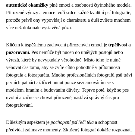
autentické okamžiky
plné emocí a osobnosti čtyřnohého modela.
Přirozené výrazy a emoce tvoří srdce každé kvalitní psí fotografie,
protože právě ony vypovídají o charakteru a duši zvířete mnohem
více než dokonale vystavěná póza.
Klíčem k úspěšnému zachycení přirozených emocí je
trpělivost a
pozorování
. Pes nemůže být nucen do umělých postojů nebo
výrazů, které by nevypadaly věrohodně. Místo toho je nutné
věnovat čas tomu, aby se zvíře cítilo pohodlně v přítomnosti
fotografa a fotoaparátu. Mnoho profesionálních fotografů psů tráví
prvních patnáct až třicet minut pouze seznamováním se s
modelem, hraním a budováním důvěry. Teprve poté, když se pes
uvolní a začne se chovat přirozeně, nastává správný čas pro
fotografování.
Důležitým aspektem je
pochopení psí řeči těla
a schopnost
předvídat zajímavé momenty. Zkušený fotograf dokáže rozpoznat,