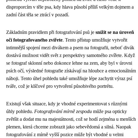
disproporcím v těle psa, kdy hlava působí příliš velkým dojmem a
zadní část těla se ztrácí v pozadí.
Základním pravidlem při fotografování psů je
snížit se na úroveň
očí fotografovaného zvířete
. Tento přístup umožňuje vytvořit
intimnější spojení mezi divákem a psem na fotografii, neboť divák
dostává možnost vidět svět z perspektivy samotného zvířete. Když
se fotograf sklonní nebo dokonce lehne na zem, aby byl v úrovni
psích očí, výsledné fotografie získávají na hloubce a emocionálním
náboji. Tento úhel pohledu také umožňuje lépe zachytit výraz psí
tváře, což je klíčové pro vytvoření působivého portrétu.
Existují však situace, kdy je vhodné experimentovat s různými
úhly pohledu.
Fotografování mírně zespodu
může psa opticky
zvětšit a dodat mu na majestátnosti, což se hodí zejména u menších
plemen, která chceme zobrazit jako sebevědomá a silná. Naopak
fotografování z mírně vyšší pozice může být vhodné u velmi