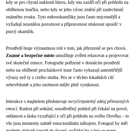
kdy se pes chystá naklonit hlavu, kdy mu zazáří oči při pohledu na
oblíbenou hračku, nebo kdy se jeho výraz změní při zaslechnutí
známého zvuku. Tyto mikrookamžiky jsou často nejcennější a
vyžadují neustálou pozornost a připravenost stisknout spoušť v
pravý okamžik.
Prostředí hraje významnou roli v tom, jak přirozeně se pes chová.
Známé a bezpečné místo
umožňuje zvířeti relaxovat a projevovat
své skutečné emoce. Fotografie pořízené v domácím prostředí
nebo na oblíbené procházkové trase často vykazují autentičtější
výrazy než ty z cizího studia. Pes se v těchto lokalitách cítí
sebevědomě a jeho osobnost může plně vyniknout.
Interakce s majitelem představuje
nevyčerpatelný zdroj přirozených
emocí
. Radost při setkání, soustředěný pohled při čekání na povel,
oddanost a láska vyzařující z očí při pohledu na svého člověka – to
vše jsou momenty nabitě emocionálním nábojem. Fotograf by měl
majitele aktivně zapojit do focení, požádat ho o hru se psem,