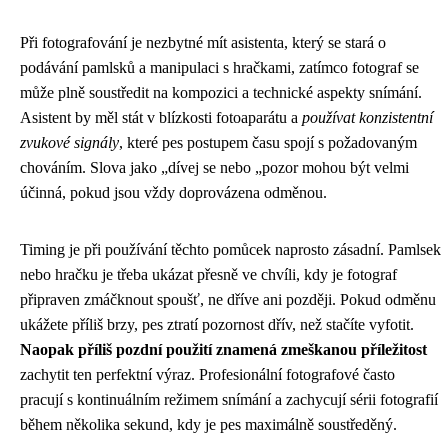
Při fotografování je nezbytné mít asistenta, který se stará o
podávání pamlsků a manipulaci s hračkami, zatímco fotograf se
může plně soustředit na kompozici a technické aspekty snímání.
Asistent by měl stát v blízkosti fotoaparátu a
používat konzistentní
zvukové signály
, které pes postupem času spojí s požadovaným
chováním. Slova jako „dívej se nebo „pozor mohou být velmi
účinná, pokud jsou vždy doprovázena odměnou.
Timing je při používání těchto pomůcek naprosto zásadní. Pamlsek
nebo hračku je třeba ukázat přesně ve chvíli, kdy je fotograf
připraven zmáčknout spoušť, ne dříve ani později. Pokud odměnu
ukážete příliš brzy, pes ztratí pozornost dřív, než stačíte vyfotit.
Naopak příliš pozdní použití znamená zmeškanou příležitost
zachytit ten perfektní výraz. Profesionální fotografové často
pracují s kontinuálním režimem snímání a zachycují sérii fotografií
během několika sekund, kdy je pes maximálně soustředěný.