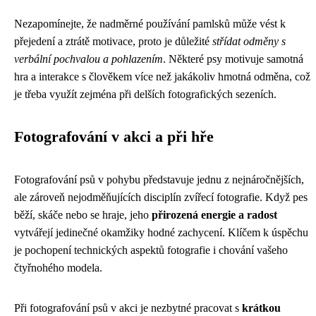
Nezapomínejte, že nadměrné používání pamlsků může vést k
přejedení a ztrátě motivace, proto je důležité
střídat odměny s
verbální pochvalou a pohlazením
. Některé psy motivuje samotná
hra a interakce s člověkem více než jakákoliv hmotná odměna, což
je třeba využít zejména při delších fotografických sezeních.
Fotografování v akci a při hře
Fotografování psů v pohybu představuje jednu z nejnáročnějších,
ale zároveň nejodměňujících disciplín zvířecí fotografie. Když pes
běží, skáče nebo se hraje, jeho
přirozená energie a radost
vytvářejí jedinečné okamžiky hodné zachycení. Klíčem k úspěchu
je pochopení technických aspektů fotografie i chování vašeho
čtyřnohého modela.
Při fotografování psů v akci je nezbytné pracovat s
krátkou