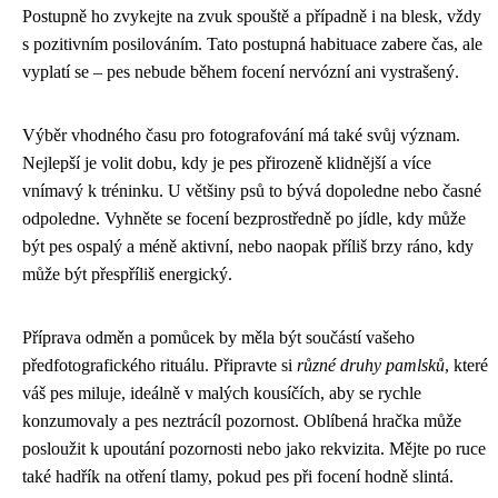
Postupně ho zvykejte na zvuk spouště a případně i na blesk, vždy
s pozitivním posilováním. Tato postupná habituace zabere čas, ale
vyplatí se – pes nebude během focení nervózní ani vystrašený.
Výběr vhodného času pro fotografování má také svůj význam.
Nejlepší je volit dobu, kdy je pes přirozeně klidnější a více
vnímavý k tréninku. U většiny psů to bývá dopoledne nebo časné
odpoledne. Vyhněte se focení bezprostředně po jídle, kdy může
být pes ospalý a méně aktivní, nebo naopak příliš brzy ráno, kdy
může být přespříliš energický.
Příprava odměn a pomůcek by měla být součástí vašeho
předfotografického rituálu. Připravte si
různé druhy pamlsků
, které
váš pes miluje, ideálně v malých kousíčích, aby se rychle
konzumovaly a pes neztrácíl pozornost. Oblíbená hračka může
posloužit k upoutání pozornosti nebo jako rekvizita. Mějte po ruce
také hadřík na otření tlamy, pokud pes při focení hodně slintá.