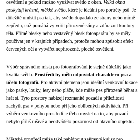
osvětlení a pokud možno využívat světlo z oken.
Velká okna
poskytují krásné, měkké světlo
, které je ideální pro portréty psů. Je
důležité umístit psa tak, aby světlo dopadalo ze strany nebo mírně
zepředu, což pomáhá vytvořit přirozené stíny a zdůraznit kontury
těla. Přímé blesky nebo vestavěný blesk fotoaparátu by se měly
používat jen v krajních případech, protože mohou způsobit efekt
červených očí a vytvářet nepřirozené, ploché osvětlení.
Výběr správného místa pro fotografování je stejně důležitý jako
kvalita světla.
Prostředí by mělo odpovídat charakteru psa a
účelu fotografií
. Pro aktivní plemena jsou ideální venkovní lokace
jako parky, louky, lesy nebo pláže, kde může pes přirozeně běhat a
hrát si. Tyto prostory nabízejí rozmanité pozadí a příležitosti
zachytit psa v pohybu nebo při jeho oblíbených aktivitách. Při
výběru venkovního prostředí je třeba myslet na to, aby pozadí
nebylo příliš rušivé a neodvádělo pozornost od hlavního objektu.
Městské prostředí může také nabídnout zajímavé kulisy pro