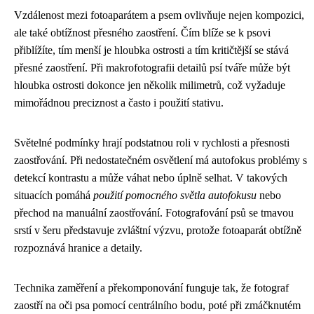
Vzdálenost mezi fotoaparátem a psem ovlivňuje nejen kompozici,
ale také obtížnost přesného zaostření. Čím blíže se k psovi
přiblížíte, tím menší je hloubka ostrosti a tím kritičtější se stává
přesné zaostření. Při makrofotografii detailů psí tváře může být
hloubka ostrosti dokonce jen několik milimetrů, což vyžaduje
mimořádnou preciznost a často i použití stativu.
Světelné podmínky hrají podstatnou roli v rychlosti a přesnosti
zaostřování. Při nedostatečném osvětlení má autofokus problémy s
detekcí kontrastu a může váhat nebo úplně selhat. V takových
situacích pomáhá
použití pomocného světla autofokusu
nebo
přechod na manuální zaostřování. Fotografování psů se tmavou
srstí v šeru představuje zvláštní výzvu, protože fotoaparát obtížně
rozpoznává hranice a detaily.
Technika zaměření a překomponování funguje tak, že fotograf
zaostří na oči psa pomocí centrálního bodu, poté při zmáčknutém