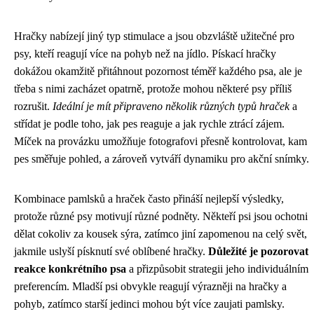
Hračky nabízejí jiný typ stimulace a jsou obzvláště užitečné pro
psy, kteří reagují více na pohyb než na jídlo. Pískací hračky
dokážou okamžitě přitáhnout pozornost téměř každého psa, ale je
třeba s nimi zacházet opatrně, protože mohou některé psy příliš
rozrušit.
Ideální je mít připraveno několik různých typů hraček
a
střídat je podle toho, jak pes reaguje a jak rychle ztrácí zájem.
Míček na provázku umožňuje fotografovi přesně kontrolovat, kam
pes směřuje pohled, a zároveň vytváří dynamiku pro akční snímky.
Kombinace pamlsků a hraček často přináší nejlepší výsledky,
protože různé psy motivují různé podněty. Někteří psi jsou ochotni
dělat cokoliv za kousek sýra, zatímco jiní zapomenou na celý svět,
jakmile uslyší písknutí své oblíbené hračky.
Důležité je pozorovat
reakce konkrétního psa
a přizpůsobit strategii jeho individuálním
preferencím. Mladší psi obvykle reagují výrazněji na hračky a
pohyb, zatímco starší jedinci mohou být více zaujati pamlsky.