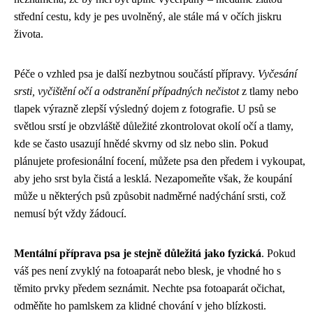
střední cestu, kdy je pes uvolněný, ale stále má v očích jiskru
života.
Péče o vzhled psa je další nezbytnou součástí přípravy.
Vyčesání
srsti, vyčištění očí a odstranění případných nečistot
z tlamy nebo
tlapek výrazně zlepší výsledný dojem z fotografie. U psů se
světlou srstí je obzvláště důležité zkontrolovat okolí očí a tlamy,
kde se často usazují hnědé skvrny od slz nebo slin. Pokud
plánujete profesionální focení, můžete psa den předem i vykoupat,
aby jeho srst byla čistá a lesklá. Nezapomeňte však, že koupání
může u některých psů způsobit nadměrné nadýchání srsti, což
nemusí být vždy žádoucí.
Mentální příprava psa je stejně důležitá jako fyzická
. Pokud
váš pes není zvyklý na fotoaparát nebo blesk, je vhodné ho s
těmito prvky předem seznámit. Nechte psa fotoaparát očichat,
odměňte ho pamlskem za klidné chování v jeho blízkosti.