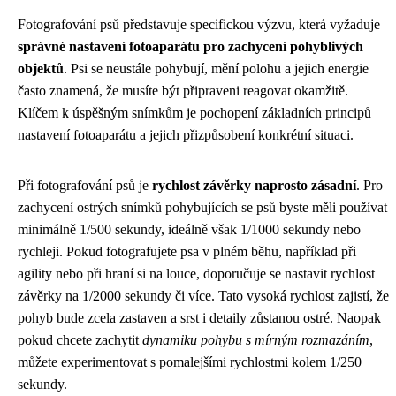
Fotografování psů představuje specifickou výzvu, která vyžaduje
správné nastavení fotoaparátu pro zachycení pohyblivých
objektů
. Psi se neustále pohybují, mění polohu a jejich energie
často znamená, že musíte být připraveni reagovat okamžitě.
Klíčem k úspěšným snímkům je pochopení základních principů
nastavení fotoaparátu a jejich přizpůsobení konkrétní situaci.
Při fotografování psů je
rychlost závěrky naprosto zásadní
. Pro
zachycení ostrých snímků pohybujících se psů byste měli používat
minimálně 1/500 sekundy, ideálně však 1/1000 sekundy nebo
rychleji. Pokud fotografujete psa v plném běhu, například při
agility nebo při hraní si na louce, doporučuje se nastavit rychlost
závěrky na 1/2000 sekundy či více. Tato vysoká rychlost zajistí, že
pohyb bude zcela zastaven a srst i detaily zůstanou ostré. Naopak
pokud chcete zachytit
dynamiku pohybu s mírným rozmazáním
,
můžete experimentovat s pomalejšími rychlostmi kolem 1/250
sekundy.