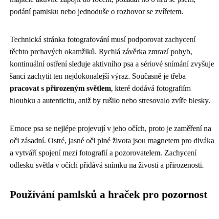
podání pamlsku nebo jednoduše o rozhovor se zvířetem.
Technická stránka fotografování musí podporovat zachycení
těchto prchavých okamžiků. Rychlá závěrka zmrazí pohyb,
kontinuální ostření sleduje aktivního psa a sériové snímání zvyšuje
šanci zachytit ten nejdokonalejší výraz. Současně je třeba
pracovat s přirozeným světlem
, které dodává fotografiím
hloubku a autenticitu, aniž by rušilo nebo stresovalo zvíře blesky.
Emoce psa se nejlépe projevují v jeho očích, proto je zaměření na
oči zásadní. Ostré, jasné oči plné života jsou magnetem pro diváka
a vytváří spojení mezi fotografií a pozorovatelem. Zachycení
odlesku světla v očích přidává snímku na živosti a přirozenosti.
Používání pamlsků a hraček pro pozornost