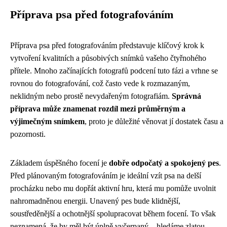
Příprava psa před fotografováním
Příprava psa před fotografováním představuje klíčový krok k
vytvoření kvalitních a působivých snímků vašeho čtyřnohého
přítele. Mnoho začínajících fotografů podcení tuto fázi a vrhne se
rovnou do fotografování, což často vede k rozmazaným,
neklidným nebo prostě nevydařeným fotografiám.
Správná
příprava může znamenat rozdíl mezi průměrným a
výjimečným snímkem
, proto je důležité věnovat jí dostatek času a
pozornosti.
Základem úspěšného focení je
dobře odpočatý a spokojený pes
.
Před plánovaným fotografováním je ideální vzít psa na delší
procházku nebo mu dopřát aktivní hru, která mu pomůže uvolnit
nahromadněnou energii. Unavený pes bude klidnější,
soustředěnější a ochotnější spolupracovat během focení. To však
neznamená, že by měl být úplně vyčerpaný – hledáme zlatou