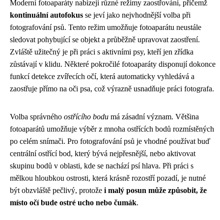
Moderní fotoaparáty nabízejí různé režimy zaostřování, přičemž
kontinuální autofokus
se jeví jako nejvhodnější volba při
fotografování psů. Tento režim umožňuje fotoaparátu neustále
sledovat pohybující se objekt a průběžně upravovat zaostření.
Zvláště užitečný je při práci s aktivními psy, kteří jen zřídka
zůstávají v klidu. Některé pokročilé fotoaparáty disponují dokonce
funkcí detekce zvířecích očí, která automaticky vyhledává a
zaostřuje přímo na oči psa, což výrazně usnadňuje práci fotografa.
Volba správného
ostřícího bodu
má zásadní význam. Většina
fotoaparátů umožňuje výběr z mnoha ostřících bodů rozmístěných
po celém snímači. Pro fotografování psů je vhodné používat buď
centrální ostřící bod, který bývá nejpřesnější, nebo aktivovat
skupinu bodů v oblasti, kde se nachází psí hlava. Při práci s
mělkou hloubkou ostrosti, která krásně rozostří pozadí, je nutné
být obzvláště pečlivý, protože
i malý posun může způsobit, že
místo očí bude ostré ucho nebo čumák
.