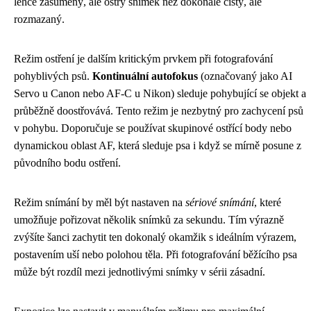
lehce zašuměný, ale ostrý snímek než dokonale čistý, ale
rozmazaný.
Režim ostření je dalším kritickým prvkem při fotografování
pohyblivých psů.
Kontinuální autofokus
(označovaný jako AI
Servo u Canon nebo AF-C u Nikon) sleduje pohybující se objekt a
průběžně doostřovává. Tento režim je nezbytný pro zachycení psů
v pohybu. Doporučuje se používat skupinové ostřící body nebo
dynamickou oblast AF, která sleduje psa i když se mírně posune z
původního bodu ostření.
Režim snímání by měl být nastaven na
sériové snímání
, které
umožňuje pořizovat několik snímků za sekundu. Tím výrazně
zvýšíte šanci zachytit ten dokonalý okamžik s ideálním výrazem,
postavením uší nebo polohou těla. Při fotografování běžícího psa
může být rozdíl mezi jednotlivými snímky v sérii zásadní.