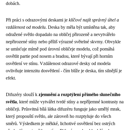
dobách.
Při práci s odrazovými deskami je
klíčové najít správný úhel a
vzdálenost od modelu
. Deska by měla být umístěna tak, aby
odražené světlo dopadalo na obličej přirozeně a nevytvářelo
nepřirozené stíny nebo příliš výrazné světelné skvrny. Obvykle
se umísťuje mírně pod úrovní obličeje modelu, což pomáhá
osvětlit partie pod nosem a bradou, které bývají při horním
osvětlení ve stínu. Vzdálenost odrazové desky od modela
ovlivňuje intenzitu dosvětlení - čím blíže je deska, tím silnější je
efekt.
Difuzéry slouží k
zjemnění a rozptýlení přímého slunečního
světla
, které může vytvářet tvrdé stíny a nepříjemné kontrasty na
obličeji. Průsvitná bílá látka difuzéru funguje jako umělý mrak,
který propouští světlo, ale zároveň ho rozptyluje do všech
směrů. Výsledkem je měkké, lichotivé osvětlení bez ostrých