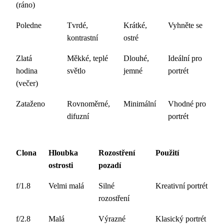
(ráno)
Poledne
Tvrdé,
Krátké,
Vyhněte se
kontrastní
ostré
Zlatá
Měkké, teplé
Dlouhé,
Ideální pro
hodina
světlo
jemné
portrét
(večer)
Zataženo
Rovnoměrné,
Minimální
Vhodné pro
difuzní
portrét
Clona
Hloubka
Rozostření
Použití
ostrosti
pozadí
f/1.8
Velmi malá
Silné
Kreativní portrét
rozostření
f/2.8
Malá
Výrazné
Klasický portrét