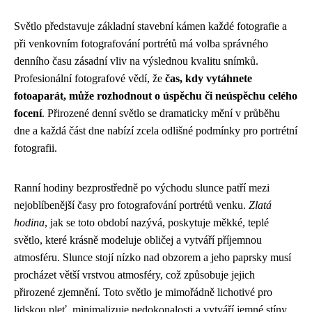
Světlo představuje základní stavební kámen každé fotografie a
při venkovním fotografování portrétů má volba správného
denního času zásadní vliv na výslednou kvalitu snímků.
Profesionální fotografové vědí, že
čas, kdy vytáhnete
fotoaparát, může rozhodnout o úspěchu či neúspěchu celého
focení
. Přirozené denní světlo se dramaticky mění v průběhu
dne a každá část dne nabízí zcela odlišné podmínky pro portrétní
fotografii.
Ranní hodiny bezprostředně po východu slunce patří mezi
nejoblíbenější časy pro fotografování portrétů venku.
Zlatá
hodina
, jak se toto období nazývá, poskytuje měkké, teplé
světlo, které krásně modeluje obličej a vytváří příjemnou
atmosféru. Slunce stojí nízko nad obzorem a jeho paprsky musí
procházet větší vrstvou atmosféry, což způsobuje jejich
přirozené zjemnění. Toto světlo je mimořádně lichotivé pro
lidskou pleť, minimalizuje nedokonalosti a vytváří jemné stíny,