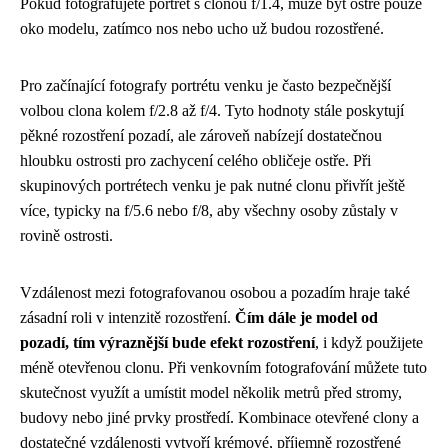
Pokud fotografujete portrét s clonou f/1.4, může být ostré pouze
oko modelu, zatímco nos nebo ucho už budou rozostřené.
Pro začínající fotografy portrétu venku je často bezpečnější
volbou clona kolem f/2.8 až f/4. Tyto hodnoty stále poskytují
pěkné rozostření pozadí, ale zároveň nabízejí dostatečnou
hloubku ostrosti pro zachycení celého obličeje ostře. Při
skupinových portrétech venku je pak nutné clonu přivřít ještě
více, typicky na f/5.6 nebo f/8, aby všechny osoby zůstaly v
rovině ostrosti.
Vzdálenost mezi fotografovanou osobou a pozadím hraje také
zásadní roli v intenzitě rozostření.
Čím dále je model od
pozadí, tím výraznější bude efekt rozostření
, i když použijete
méně otevřenou clonu. Při venkovním fotografování můžete tuto
skutečnost využít a umístit model několik metrů před stromy,
budovy nebo jiné prvky prostředí. Kombinace otevřené clony a
dostatečné vzdálenosti vytvoří krémové, příjemně rozostřené