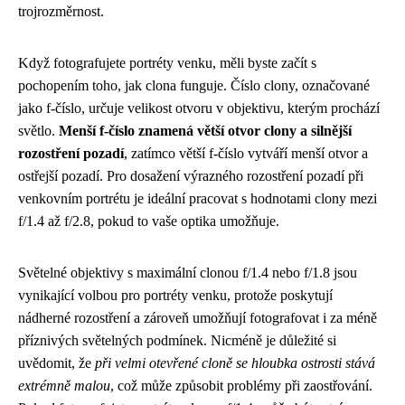
trojrozměrnost.
Když fotografujete portréty venku, měli byste začít s
pochopením toho, jak clona funguje. Číslo clony, označované
jako f-číslo, určuje velikost otvoru v objektivu, kterým prochází
světlo.
Menší f-číslo znamená větší otvor clony a silnější
rozostření pozadí
, zatímco větší f-číslo vytváří menší otvor a
ostřejší pozadí. Pro dosažení výrazného rozostření pozadí při
venkovním portrétu je ideální pracovat s hodnotami clony mezi
f/1.4 až f/2.8, pokud to vaše optika umožňuje.
Světelné objektivy s maximální clonou f/1.4 nebo f/1.8 jsou
vynikající volbou pro portréty venku, protože poskytují
nádherné rozostření a zároveň umožňují fotografovat i za méně
příznivých světelných podmínek. Nicméně je důležité si
uvědomit, že
při velmi otevřené cloně se hloubka ostrosti stává
extrémně malou
, což může způsobit problémy při zaostřování.