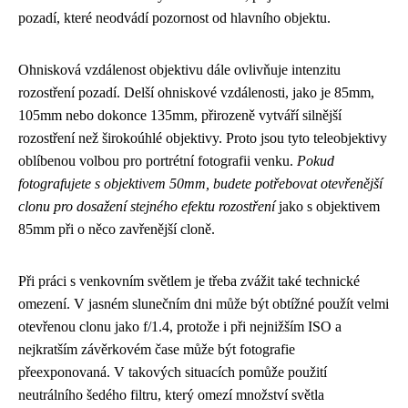
pozadí, které neodvádí pozornost od hlavního objektu.
Ohnisková vzdálenost objektivu dále ovlivňuje intenzitu
rozostření pozadí. Delší ohniskové vzdálenosti, jako je 85mm,
105mm nebo dokonce 135mm, přirozeně vytváří silnější
rozostření než širokoúhlé objektivy. Proto jsou tyto teleobjektivy
oblíbenou volbou pro portrétní fotografii venku.
Pokud
fotografujete s objektivem 50mm, budete potřebovat otevřenější
clonu pro dosažení stejného efektu rozostření
jako s objektivem
85mm při o něco zavřenější cloně.
Při práci s venkovním světlem je třeba zvážit také technické
omezení. V jasném slunečním dni může být obtížné použít velmi
otevřenou clonu jako f/1.4, protože i při nejnižším ISO a
nejkratším závěrkovém čase může být fotografie
přeexponovaná. V takových situacích pomůže použití
neutrálního šedého filtru, který omezí množství světla