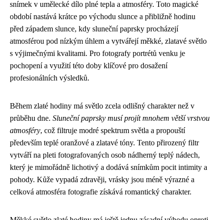
snímek v umělecké dílo plné tepla a atmosféry. Toto magické
období nastává krátce po východu slunce a přibližně hodinu
před západem slunce, kdy sluneční paprsky procházejí
atmosférou pod nízkým úhlem a vytvářejí měkké, zlatavé světlo
s výjimečnými kvalitami. Pro fotografy portrétů venku je
pochopení a využití této doby klíčové pro dosažení
profesionálních výsledků.
Během zlaté hodiny má světlo zcela odlišný charakter než v
průběhu dne.
Sluneční paprsky musí projít mnohem větší vrstvou
atmosféry
, což filtruje modré spektrum světla a propouští
především teplé oranžové a zlatavé tóny. Tento přirozený filtr
vytváří na pleti fotografovaných osob nádherný teplý nádech,
který je mimořádně lichotivý a dodává snímkům pocit intimity a
pohody. Kůže vypadá zdravěji, vrásky jsou méně výrazné a
celková atmosféra fotografie získává romantický charakter.
Měkké světlo zlaté hodiny má ještě jednu zásadní výhodu oproti