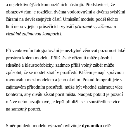
a nejefektivnějších kompozičních nástrojů. Představte si, že
obrazový rám je rozdělen dvěma vodorovnými a dvěma svislými
čárami na devět stejných částí. Umístění modelu podél těchto
linií nebo v jejich průsečících vytváří
přirozeně vyváženou a
vizuálně zajímavou kompozici
.
Při venkovním fotografování je nezbytné věnovat pozornost také
prostoru kolem modelu. Příliš těsné oříznutí může působit
stísněně a klaustrofobicky, zatímco příliš volný záběr může
způsobit, že se model ztratí v prostředí. Klíčem je najít správnou
rovnováhu mezi modelem a jeho okolím. Pokud fotografujete v
zajímavém přírodním prostředí, může být vhodné zahrnout více
kontextu, aby divák získal pocit místa. Naopak pokud je pozadí
rušivé nebo nezajímavé, je lepší přiblížit se a soustředit se více
na samotný portrét.
Směr pohledu modelu výrazně ovlivňuje
dynamiku celé