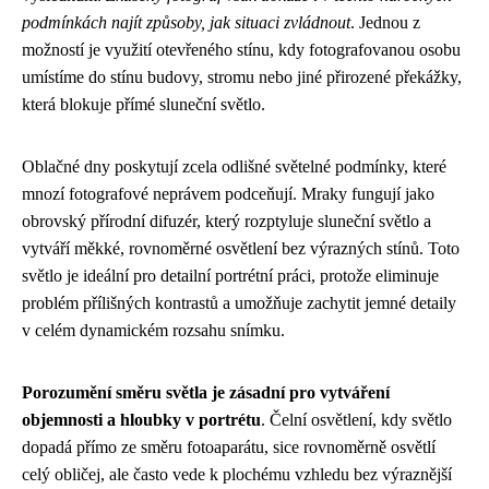
podmínkách najít způsoby, jak situaci zvládnout
. Jednou z
možností je využití otevřeného stínu, kdy fotografovanou osobu
umístíme do stínu budovy, stromu nebo jiné přirozené překážky,
která blokuje přímé sluneční světlo.
Oblačné dny poskytují zcela odlišné světelné podmínky, které
mnozí fotografové neprávem podceňují. Mraky fungují jako
obrovský přírodní difuzér, který rozptyluje sluneční světlo a
vytváří měkké, rovnoměrné osvětlení bez výrazných stínů. Toto
světlo je ideální pro detailní portrétní práci, protože eliminuje
problém přílišných kontrastů a umožňuje zachytit jemné detaily
v celém dynamickém rozsahu snímku.
Porozumění směru světla je zásadní pro vytváření
objemnosti a hloubky v portrétu
. Čelní osvětlení, kdy světlo
dopadá přímo ze směru fotoaparátu, sice rovnoměrně osvětlí
celý obličej, ale často vede k plochému vzhledu bez výraznější