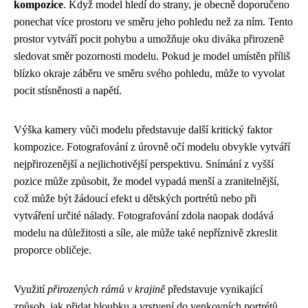
kompozice
. Když model hledí do strany, je obecně doporučeno
ponechat více prostoru ve směru jeho pohledu než za ním. Tento
prostor vytváří pocit pohybu a umožňuje oku diváka přirozeně
sledovat směr pozornosti modelu. Pokud je model umístěn příliš
blízko okraje záběru ve směru svého pohledu, může to vyvolat
pocit stísněnosti a napětí.
Výška kamery vůči modelu představuje další kritický faktor
kompozice. Fotografování z úrovně očí modelu obvykle vytváří
nejpřirozenější a nejlichotivější perspektivu. Snímání z vyšší
pozice může způsobit, že model vypadá menší a zranitelnější,
což může být žádoucí efekt u dětských portrétů nebo při
vytváření určité nálady. Fotografování zdola naopak dodává
modelu na důležitosti a síle, ale může také nepříznivě zkreslit
proporce obličeje.
Využití
přirozených rámů v krajině
představuje vynikající
způsob, jak přidat hloubku a vrstvení do venkovních portrétů.