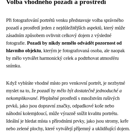
Volba vhodného pozadí a prostředí
Při fotografování portrétů venku představuje volba správného
pozadí a prostředí jeden z nejdůležitějších aspektů, který může
zásadním způsobem ovlivnit celkový dojem z výsledné
fotografie.
Pozadí by nikdy nemělo odvádět pozornost od
hlavního objektu
, kterým je fotografovaná osoba, ale naopak
by mělo vytvářet harmonický celek a podtrhovat atmosféru
snímku.
Když vybíráte vhodné místo pro venkovní portrét, je nezbytné
myslet na to, že
pozadí by mělo být dostatečně jednoduché a
nekomplikované
. Přeplněné prostředí s množstvím rušivých
prvků, jako jsou dopravní značky, odpadkové koše nebo
náhodní kolemjdoucí, může výrazně snížit kvalitu portrétu.
Ideální je hledat místa s přírodními prvky, jako jsou stromy, keře
nebo zelené plochy, které vytvářejí příjemný a uklidňující dojem.