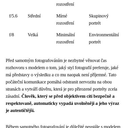
rozostření
f/5.6
Střední
Mírné
Skupinový
rozostření
portrét
f/8
Velká
Minimální
Environmentální
rozostření
portrét
Před samotným fotografováním je nezbytné věnovat čas
rozhovoru s modelem o tom, jaký styl fotografií preferuje, jaké
má představy o výsledku a co mu naopak není příjemné. Tato
počáteční komunikace pomáhá odstranit nervozitu na obou
stranách a vytváří důvěru, která je pro přirozené portréty zcela
zásadní.
Člověk, který se před objektivem cítí bezpečně a
respektovaně, automaticky vypadá uvolněněji a jeho výraz
je autentičtější.
Během samotného fotografování je důležité neustále s modelem