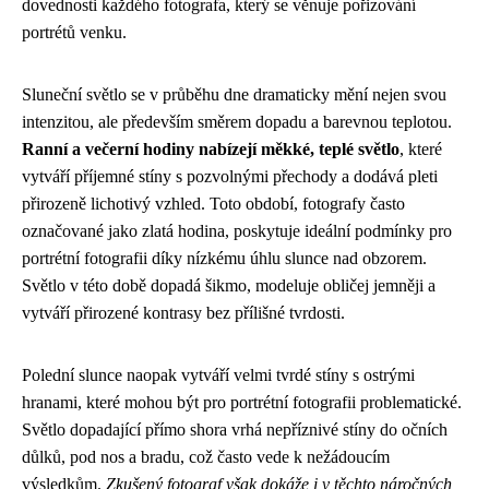
dovednosti každého fotografa, který se věnuje pořizování
portrétů venku.
Sluneční světlo se v průběhu dne dramaticky mění nejen svou
intenzitou, ale především směrem dopadu a barevnou teplotou.
Ranní a večerní hodiny nabízejí měkké, teplé světlo
, které
vytváří příjemné stíny s pozvolnými přechody a dodává pleti
přirozeně lichotivý vzhled. Toto období, fotografy často
označované jako zlatá hodina, poskytuje ideální podmínky pro
portrétní fotografii díky nízkému úhlu slunce nad obzorem.
Světlo v této době dopadá šikmo, modeluje obličej jemněji a
vytváří přirozené kontrasy bez přílišné tvrdosti.
Polední slunce naopak vytváří velmi tvrdé stíny s ostrými
hranami, které mohou být pro portrétní fotografii problematické.
Světlo dopadající přímo shora vrhá nepříznivé stíny do očních
důlků, pod nos a bradu, což často vede k nežádoucím
výsledkům.
Zkušený fotograf však dokáže i v těchto náročných