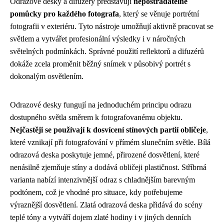
Odrazové desky a difuzéry představují
nepostradatelné
pomůcky pro každého fotografa
, který se věnuje portrétní
fotografii v exteriéru. Tyto nástroje umožňují aktivně pracovat se
světlem a vytvářet profesionální výsledky i v náročných
světelných podmínkách. Správné použití reflektorů a difuzérů
dokáže zcela proměnit běžný snímek v působivý portrét s
dokonalým osvětlením.
Odrazové desky fungují na jednoduchém principu odrazu
dostupného světla směrem k fotografovanému objektu.
Nejčastěji se používají k dosvícení stínových partií obličeje
,
které vznikají při fotografování v přímém slunečním světle. Bílá
odrazová deska poskytuje jemné, přirozené dosvětlení, které
nenásilně zjemňuje stíny a dodává obličeji plastičnost. Stříbrná
varianta nabízí intenzivnější odraz s chladnějším barevným
podtónem, což je vhodné pro situace, kdy potřebujeme
výraznější dosvětlení. Zlatá odrazová deska přidává do scény
teplé tóny a vytváří dojem zlaté hodiny i v jiných denních