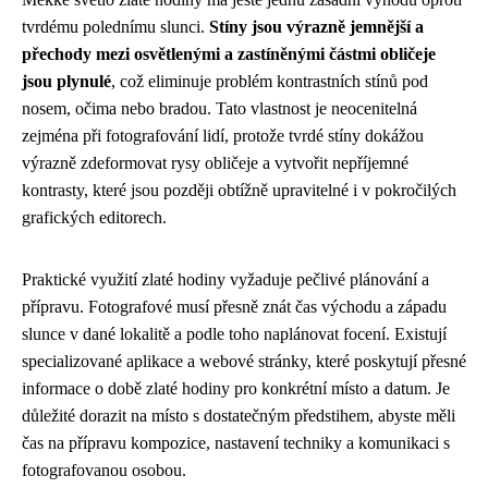
tvrdému polednímu slunci.
Stíny jsou výrazně jemnější a
přechody mezi osvětlenými a zastíněnými částmi obličeje
jsou plynulé
, což eliminuje problém kontrastních stínů pod
nosem, očima nebo bradou. Tato vlastnost je neocenitelná
zejména při fotografování lidí, protože tvrdé stíny dokážou
výrazně zdeformovat rysy obličeje a vytvořit nepříjemné
kontrasty, které jsou později obtížně upravitelné i v pokročilých
grafických editorech.
Praktické využití zlaté hodiny vyžaduje pečlivé plánování a
přípravu. Fotografové musí přesně znát čas východu a západu
slunce v dané lokalitě a podle toho naplánovat focení. Existují
specializované aplikace a webové stránky, které poskytují přesné
informace o době zlaté hodiny pro konkrétní místo a datum. Je
důležité dorazit na místo s dostatečným předstihem, abyste měli
čas na přípravu kompozice, nastavení techniky a komunikaci s
fotografovanou osobou.