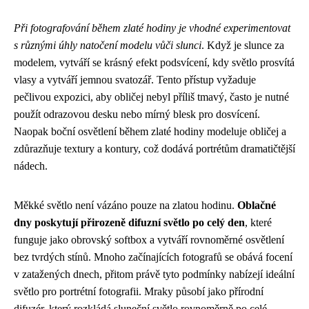
Při fotografování během zlaté hodiny je vhodné experimentovat
s různými úhly natočení modelu vůči slunci
. Když je slunce za
modelem, vytváří se krásný efekt podsvícení, kdy světlo prosvítá
vlasy a vytváří jemnou svatozář. Tento přístup vyžaduje
pečlivou expozici, aby obličej nebyl příliš tmavý, často je nutné
použít odrazovou desku nebo mírný blesk pro dosvícení.
Naopak boční osvětlení během zlaté hodiny modeluje obličej a
zdůrazňuje textury a kontury, což dodává portrétům dramatičtější
nádech.
Měkké světlo není vázáno pouze na zlatou hodinu.
Oblačné
dny poskytují přirozeně difuzní světlo po celý den
, které
funguje jako obrovský softbox a vytváří rovnoměrné osvětlení
bez tvrdých stínů. Mnoho začínajících fotografů se obává focení
v zatažených dnech, přitom právě tyto podmínky nabízejí ideální
světlo pro portrétní fotografii. Mraky působí jako přírodní
difuzér, který rozkládá sluneční světlo rovnoměrně po celé