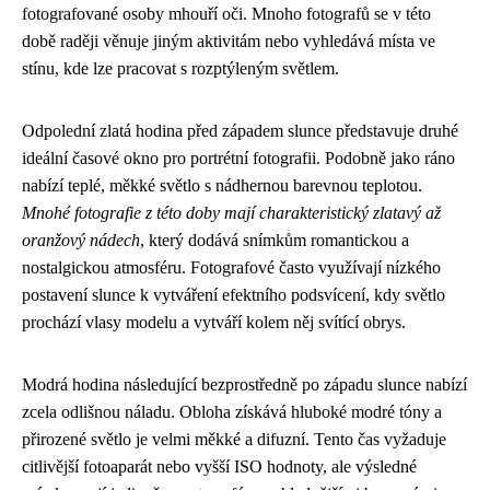
fotografované osoby mhouří oči. Mnoho fotografů se v této
době raději věnuje jiným aktivitám nebo vyhledává místa ve
stínu, kde lze pracovat s rozptýleným světlem.
Odpolední zlatá hodina před západem slunce představuje druhé
ideální časové okno pro portrétní fotografii. Podobně jako ráno
nabízí teplé, měkké světlo s nádhernou barevnou teplotou.
Mnohé fotografie z této doby mají charakteristický zlatavý až
oranžový nádech
, který dodává snímkům romantickou a
nostalgickou atmosféru. Fotografové často využívají nízkého
postavení slunce k vytváření efektního podsvícení, kdy světlo
prochází vlasy modelu a vytváří kolem něj svítící obrys.
Modrá hodina následující bezprostředně po západu slunce nabízí
zcela odlišnou náladu. Obloha získává hluboké modré tóny a
přirozené světlo je velmi měkké a difuzní. Tento čas vyžaduje
citlivější fotoaparát nebo vyšší ISO hodnoty, ale výsledné