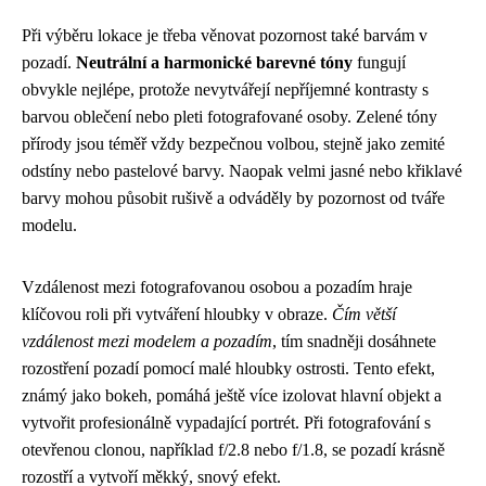
Při výběru lokace je třeba věnovat pozornost také barvám v
pozadí.
Neutrální a harmonické barevné tóny
fungují
obvykle nejlépe, protože nevytvářejí nepříjemné kontrasty s
barvou oblečení nebo pleti fotografované osoby. Zelené tóny
přírody jsou téměř vždy bezpečnou volbou, stejně jako zemité
odstíny nebo pastelové barvy. Naopak velmi jasné nebo křiklavé
barvy mohou působit rušivě a odváděly by pozornost od tváře
modelu.
Vzdálenost mezi fotografovanou osobou a pozadím hraje
klíčovou roli při vytváření hloubky v obraze.
Čím větší
vzdálenost mezi modelem a pozadím
, tím snadněji dosáhnete
rozostření pozadí pomocí malé hloubky ostrosti. Tento efekt,
známý jako bokeh, pomáhá ještě více izolovat hlavní objekt a
vytvořit profesionálně vypadající portrét. Při fotografování s
otevřenou clonou, například f/2.8 nebo f/1.8, se pozadí krásně
rozostří a vytvoří měkký, snový efekt.