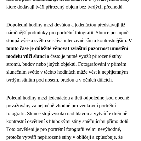
které dodávají tváři přirozený objem bez tvrdých přechodů.
Dopolední hodiny mezi devátou a jedenáctou představují již
náročnější podmínky pro portrétní fotografii. Slunce postupně
stoupá výše a světlo se stává intenzivnějším a kontrastnějším.
V
tomto čase je důležité věnovat zvláštní pozornost umístění
modelu vůči slunci
a často je nutné využít přirozené stíny
stromů, budov nebo jiných objektů. Fotografování v přímém
slunečním světle v těchto hodinách může vést k nepříjemným
tvrdým stínům pod nosem, bradou a v očních důlcích.
Polední hodiny mezi jedenáctou a třetí odpoledne jsou obecně
považovány za nejméně vhodné pro venkovní portrétní
fotografii. Slunce stojí vysoko nad hlavou a vytváří extrémně
kontrastní osvětlení s hlubokými stíny směřujícími přímo dolů.
Toto osvětlení je pro portrétní fotografii velmi nevýhodné,
protože vytváří nepřirozené stíny v obličeji a způsobuje, že