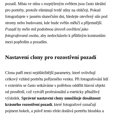
pozadí. Místa ve stínu s rozptýleným světlem jsou často ideální
pro portréty, protože eliminují tvrdé stíny na obličeji. Pokud
fotografujete v jasném slunečním dni, hledejte otevřený stín pod
stromy nebo budovami, kde bude světlo měkčí a příjemnější.
Pozadí by mělo mít podobnou úroveň osvětlení jako
fotografovaná osoba
, aby nedocházelo k přílišným kontrastům
mezi popředím a pozadím.
Nastavení clony pro rozostření pozadí
Clona patří mezi nejdůležitější parametry, které ovlivňují
celkový vzhled portrétu pořízeného venku. Při fotografování lidí
v exteriéru se často setkáváme s potřebou oddělit hlavní objekt
od prostředí, což vytváří profesionální a esteticky přitažlivý
výsledek.
Správné nastavení clony umožňuje dosáhnout
krásného rozostření pozadí
, které fotografové označují
pojmem bokeh, a právě tento efekt dodává portrétu hloubku a