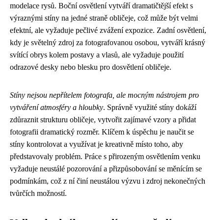
modelace rysů. Boční osvětlení vytváří dramatičtější efekt s
výraznými stíny na jedné straně obličeje, což může být velmi
efektní, ale vyžaduje pečlivé zvážení expozice. Zadní osvětlení,
kdy je světelný zdroj za fotografovanou osobou, vytváří krásný
svítící obrys kolem postavy a vlasů, ale vyžaduje použití
odrazové desky nebo blesku pro dosvětlení obličeje.
Stíny nejsou nepřítelem fotografa, ale mocným nástrojem pro
vytváření atmosféry a hloubky
. Správně využité stíny dokáží
zdůraznit strukturu obličeje, vytvořit zajímavé vzory a přidat
fotografii dramatický rozměr. Klíčem k úspěchu je naučit se
stíny kontrolovat a využívat je kreativně místo toho, aby
představovaly problém. Práce s přirozeným osvětlením venku
vyžaduje neustálé pozorování a přizpůsobování se měnícím se
podmínkám, což z ní činí neustálou výzvu i zdroj nekonečných
tvůrčích možností.