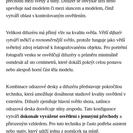
přechodů mezi světly a stíny. Difuzér se obvykle drží nebo
upevňuje nad modelem či mezi sluncem a modelem, čímž
vytváří oblast s kontrolovaným osvětlením.
Velikost difuzéru má přímý vliv na kvalitu světla.
Větší difuzér
vytváří měkčí a rovnoměrnější světlo
, protože funguje jako větší
světelný zdroj relativně k fotografovanému objektu. Pro portrétní
fotografii venku se osvědčují difuzéry o průměru minimálně
osmdesát až sto centimetrů, které dokáží pokrýt celou postavu
nebo alespoň horní část těla modelu.
Kombinace odrazové desky a difuzéru představuje pokročilou
techniku, která umožňuje dosáhnout studiové kvality osvětlení v
exteriéru. Difuzér zjemňuje hlavní světlo shora, zatímco
odrazová deska dosvěcuje stíny zespodu. Tato konfigurace
vytváří
dokonale vyvážené osvětlení s jemnými přechody
a
přirozeným vzhledem. Pro tuto techniku je často potřeba asistent
nebo stativ, který udrží jednu z pomůcek na místě.