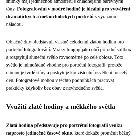
snímky mají jedinečnou atmosféru s chladnějšími barevnými
tóny.
Fotografování v modré hodině je ideální pro vytváření
dramatických a melancholických portrétů
s výraznou
náladou.
Oblačné dny představují vlastně celodenní zlatou hodinu pro
portrétní fotografování. Mraky fungují jako obří přírodní softbox
a rozptylují sluneční světlo rovnoměrně po celé obloze. Toto
světlo je mimořádně vhodné pro portrétní fotografii, protože
eliminuje tvrdé stíny a poskytuje konzistentní osvětlení po celý
den. Fotografové mohou v těchto podmínkách pracovat
prakticky kdykoliv bez obav z nevhodného světla.
Využití zlaté hodiny a měkkého světla
Zlatá hodina představuje pro portrétní fotografii venku
naprosto jedinečné časové okno
, které dokáže proměnit běžný