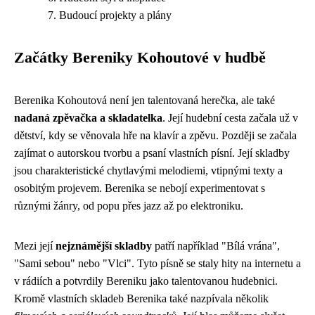
Budoucí projekty a plány
Začátky Bereniky Kohoutové v hudbě
Berenika Kohoutová není jen talentovaná herečka, ale také
nadaná zpěvačka a skladatelka
. Její hudební cesta začala už v
dětství, kdy se věnovala hře na klavír a zpěvu. Později se začala
zajímat o autorskou tvorbu a psaní vlastních písní. Její skladby
jsou charakteristické chytlavými melodiemi, vtipnými texty a
osobitým projevem. Berenika se nebojí experimentovat s
různými žánry, od popu přes jazz až po elektroniku.
Mezi její
nejznámější skladby
patří například "Bílá vrána",
"Sami sebou" nebo "Vlci". Tyto písně se staly hity na internetu a
v rádiích a potvrdily Bereniku jako talentovanou hudebnici.
Kromě vlastních skladeb Berenika také nazpívala několik