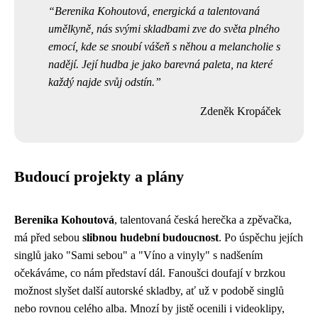
Berenika Kohoutová, energická a talentovaná
umělkyně, nás svými skladbami zve do světa plného
emocí, kde se snoubí vášeň s něhou a melancholie s
nadějí. Její hudba je jako barevná paleta, na které
každý najde svůj odstín.
Zdeněk Kropáček
Budoucí projekty a plány
Berenika Kohoutová
, talentovaná česká herečka a zpěvačka,
má před sebou
slibnou hudební budoucnost
. Po úspěchu jejích
singlů jako "Sami sebou" a "Víno a vinyly" s nadšením
očekáváme, co nám představí dál. Fanoušci doufají v brzkou
možnost slyšet další autorské skladby, ať už v podobě singlů
nebo rovnou celého alba. Mnozí by jistě ocenili i videoklipy,