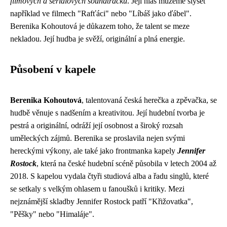
filmových a seriálových soundtracků
. Její hlas můžeme slyšet
například ve filmech "Rafťáci" nebo "Líbáš jako ďábel".
Berenika Kohoutová je důkazem toho, že talent se meze
nekladou. Její hudba je svěží, originální a plná energie.
Působení v kapele
Berenika Kohoutová
, talentovaná česká herečka a zpěvačka, se
hudbě věnuje s nadšením a kreativitou. Její hudební tvorba je
pestrá a originální, odráží její osobnost a široký rozsah
uměleckých zájmů. Berenika se proslavila nejen svými
hereckými výkony, ale také jako frontmanka kapely
Jennifer
Rostock
, která na české hudební scéně působila v letech 2004 až
2018. S kapelou vydala čtyři studiová alba a řadu singlů, které
se setkaly s velkým ohlasem u fanoušků i kritiky. Mezi
nejznámější skladby Jennifer Rostock patří "Křižovatka",
"Pěšky" nebo "Himaláje".