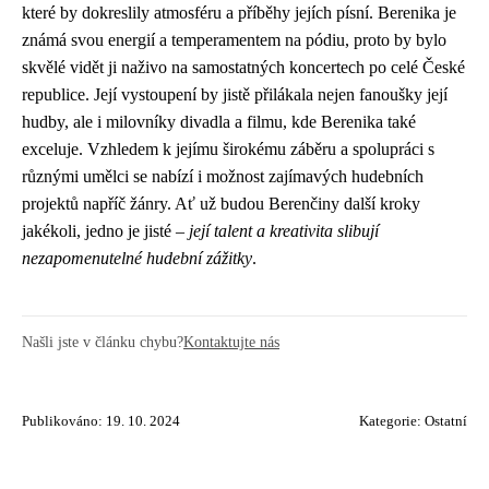
které by dokreslily atmosféru a příběhy jejích písní. Berenika je
známá svou energií a temperamentem na pódiu, proto by bylo
skvělé vidět ji naživo na samostatných koncertech po celé České
republice. Její vystoupení by jistě přilákala nejen fanoušky její
hudby, ale i milovníky divadla a filmu, kde Berenika také
exceluje. Vzhledem k jejímu širokému záběru a spolupráci s
různými umělci se nabízí i možnost zajímavých hudebních
projektů napříč žánry. Ať už budou Berenčiny další kroky
jakékoli, jedno je jisté –
její talent a kreativita slibují
nezapomenutelné hudební zážitky
.
Našli jste v článku chybu?
Kontaktujte nás
Publikováno: 19. 10. 2024
Kategorie:
Ostatní