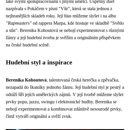
také svými spolupracovnami s jinými umělci. Úspěšný duet
nazpívala s Pokáčem v písni "Vítr", která se stala jednou z
nejhranějších skladeb roku. Její hlas můžeme slyšet i na albu
"Rapmasters"
od rappera Marpa, kde hostuje ve skladbě "Světlo
a stín". Berenika Kohoutová se nebojí experimentovat s různými
žánry a její hudební tvorba je svěžím a originálním příspěvkem
na české hudební scéně.
Hudební styl a inspirace
Berenika Kohoutová
, talentovaná česká herečka a zpěvačka,
nezapadá do škatulky jednoho žánru. Její hudební styl je pestrý a
odráží šíři jejích uměleckých zájmů. V její tvorbě můžeme slyšet
prvky popu, jazzu, swingu i elektronické hudby. Berenika se
nebojí experimentovat a kombinovat zdánlivě nesourodé prvky,
čímž vytváří originální a svěží zvuk.