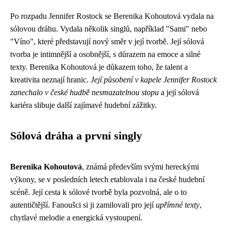
Po rozpadu Jennifer Rostock se Berenika Kohoutová vydala na
sólovou dráhu. Vydala několik singlů, například "Sami" nebo
"Víno", které představují nový směr v její tvorbě. Její sólová
tvorba je intimnější a osobnější, s důrazem na emoce a silné
texty. Berenika Kohoutová je důkazem toho, že talent a
kreativita neznají hranic.
Její působení v kapele Jennifer Rostock
zanechalo v české hudbě nesmazatelnou stopu
a její sólová
kariéra slibuje další zajímavé hudební zážitky.
Sólová dráha a první singly
Berenika Kohoutová
, známá především svými hereckými
výkony, se v posledních letech etablovala i na české hudební
scéně. Její cesta k sólové tvorbě byla pozvolná, ale o to
autentičtější. Fanoušci si ji zamilovali pro její
upřímné texty
,
chytlavé melodie a energická vystoupení.