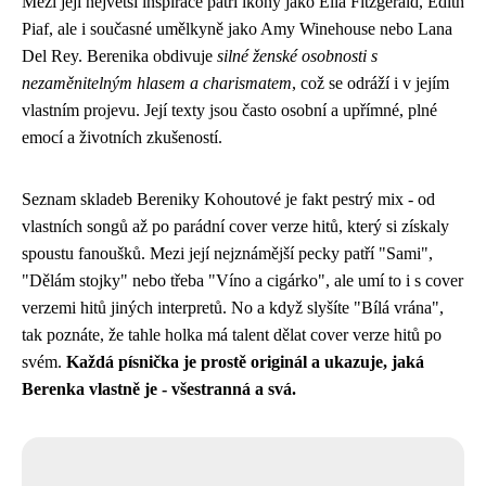
Mezi její největší inspirace patří ikony jako Ella Fitzgerald, Edith
Piaf, ale i současné umělkyně jako Amy Winehouse nebo Lana
Del Rey. Berenika obdivuje
silné ženské osobnosti s
nezaměnitelným hlasem a charismatem
, což se odráží i v jejím
vlastním projevu. Její texty jsou často osobní a upřímné, plné
emocí a životních zkušeností.
Seznam skladeb Bereniky Kohoutové je fakt pestrý mix - od
vlastních songů až po parádní
cover verze hitů
, který si získaly
spoustu fanoušků. Mezi její nejznámější pecky patří "Sami",
"Dělám stojky" nebo třeba "Víno a cigárko", ale umí to i s cover
verzemi hitů jiných interpretů. No a když slyšíte "Bílá vrána",
tak poznáte, že tahle holka má talent dělat cover verze hitů po
svém.
Každá písnička je prostě originál a ukazuje, jaká
Berenka vlastně je - všestranná a svá.