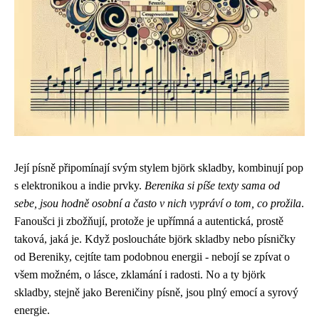
Její písně připomínají svým stylem
björk skladby
, kombinují pop
s elektronikou a indie prvky.
Berenika si píše texty sama od
sebe, jsou hodně osobní a často v nich vypráví o tom, co prožila
.
Fanoušci ji zbožňují, protože je upřímná a autentická, prostě
taková, jaká je. Když posloucháte björk skladby nebo písničky
od Bereniky, cejtíte tam podobnou energii - nebojí se zpívat o
všem možném, o lásce, zklamání i radosti. No a ty björk
skladby, stejně jako Bereničiny písně, jsou plný emocí a syrový
energie.