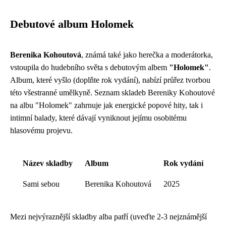
Debutové album Holomek
Berenika Kohoutová
, známá také jako herečka a moderátorka,
vstoupila do hudebního světa s debutovým albem
"Holomek"
.
Album, které vyšlo (doplňte rok vydání), nabízí průřez tvorbou
této všestranné umělkyně. Seznam skladeb Bereniky Kohoutové
na albu "Holomek" zahrnuje jak energické popové hity, tak i
intimní balady, které dávají vyniknout jejímu osobitému
hlasovému projevu.
Název skladby
Album
Rok vydání
Sami sebou
Berenika Kohoutová
2025
Mezi nejvýraznější skladby alba patří (uveďte 2-3 nejznámější