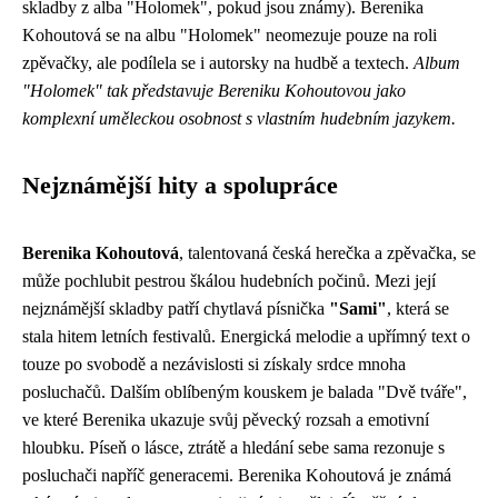
skladby z alba "Holomek", pokud jsou známy). Berenika
Kohoutová se na albu "Holomek" neomezuje pouze na roli
zpěvačky, ale podílela se i autorsky na hudbě a textech.
Album
"Holomek" tak představuje Bereniku Kohoutovou jako
komplexní uměleckou osobnost s vlastním hudebním jazykem.
Nejznámější hity a spolupráce
Berenika Kohoutová
, talentovaná česká herečka a zpěvačka, se
může pochlubit pestrou škálou hudebních počinů. Mezi její
nejznámější skladby patří chytlavá písnička
"Sami"
, která se
stala hitem letních festivalů. Energická melodie a upřímný text o
touze po svobodě a nezávislosti si získaly srdce mnoha
posluchačů. Dalším oblíbeným kouskem je balada "Dvě tváře",
ve které Berenika ukazuje svůj pěvecký rozsah a emotivní
hloubku. Píseň o lásce, ztrátě a hledání sebe sama rezonuje s
posluchači napříč generacemi. Berenika Kohoutová je známá