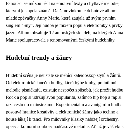
Fanoušci se můžou těšit na emotivní texty a chytlavé melodie,
kterými je kapela známá. Další novinkou je debutové album
mladé zpěvačky Anny Marie, která zaujala už svým prvním
singlem "Sny". Její hudba je mixem popu a elektroniky s prvky
jazzu. Album obsahuje 12 autorských skladeb, na kterých Anna
Marie spolupracovala s renomovanými českými hudebníky.
Hudební trendy a žánry
Hudební scéna je neustále se měnící kaleidoskop stylů a žánrů.
Od elektronické taneční hudby, která hýbe kluby, po intimní
melodie písničkářů, existuje nespočet způsobů, jak prožít hudbu.
Rock a pop si udržují svou popularitu, zatímco hip hop a rap si
razí cestu do mainstreamu. Experimentální a avantgardní hudba
posouvá hranice kreativity a elektronické žánry jako techno a
house lákají k tanci. Pro milovníky klasiky nabízejí orchestry,
opery a komorní soubory nadčasové melodie. Ať už je váš vkus