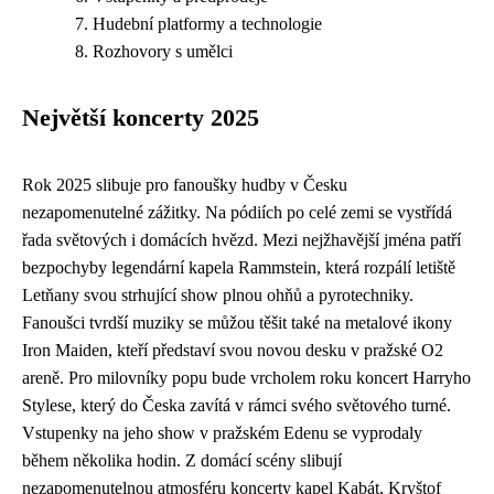
Hudební platformy a technologie
Rozhovory s umělci
Největší koncerty 2025
Rok 2025 slibuje pro fanoušky hudby v Česku
nezapomenutelné zážitky. Na pódiích po celé zemi se vystřídá
řada světových i domácích hvězd. Mezi nejžhavější jména patří
bezpochyby legendární kapela Rammstein, která rozpálí letiště
Letňany svou strhující show plnou ohňů a pyrotechniky.
Fanoušci tvrdší muziky se můžou těšit také na metalové ikony
Iron Maiden, kteří představí svou novou desku v pražské O2
areně. Pro milovníky popu bude vrcholem roku koncert Harryho
Stylese, který do Česka zavítá v rámci svého světového turné.
Vstupenky na jeho show v pražském Edenu se vyprodaly
během několika hodin. Z domácí scény slibují
nezapomenutelnou atmosféru koncerty kapel Kabát, Kryštof