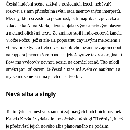
Česká hudební scéna zažívá v posledních letech nebývalý
rozkvět a s ním přichází na svět i řada talentovaných interpretů.
Mezi ty, kteří si zaslouží pozornost, patří například zpěvačka a
skladatelka Anna Maria, která zaujala svým sametovým hlasem
a melancholickými texty. Za zmínku stojí i indie-popová kapela
Vložte kočku, jež si získala popularitu chytlavými melodiemi a
vtipnými texty. Do třetice všeho dobrého nesmíme zapomenout
na rappera jménem Yzomandias, jehož syrové texty a originální
flow mu vydobyly pevnou pozici na domácí scéně. Tito mladí
umělci jsou důkazem, že česká hudba má světu co nabídnout a
my se můžeme těšit na jejich další tvorbu.
Nová alba a singly
Tento týden se nesl ve znamení zajímavých hudebních novinek.
Kapela Kryštof vydala dlouho očekávaný singl "Hvězdy", který
je předzvěstí jejich nového alba plánovaného na podzim.