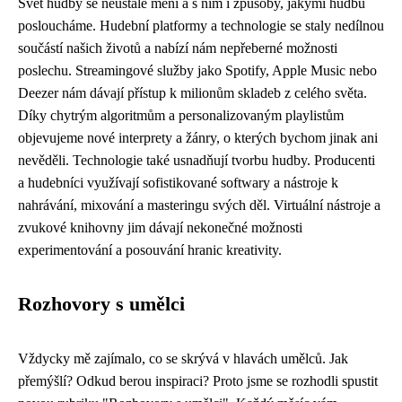
Svět hudby se neustále mění a s ním i způsoby, jakými hudbu
posloucháme. Hudební platformy a technologie se staly nedílnou
součástí našich životů a nabízí nám nepřeberné možnosti
poslechu. Streamingové služby jako Spotify, Apple Music nebo
Deezer nám dávají přístup k milionům skladeb z celého světa.
Díky chytrým algoritmům a personalizovaným playlistům
objevujeme nové interprety a žánry, o kterých bychom jinak ani
nevěděli. Technologie také usnadňují tvorbu hudby. Producenti
a hudebníci využívají sofistikované softwary a nástroje k
nahrávání, mixování a masteringu svých děl. Virtuální nástroje a
zvukové knihovny jim dávají nekonečné možnosti
experimentování a posouvání hranic kreativity.
Rozhovory s umělci
Vždycky mě zajímalo, co se skrývá v hlavách umělců. Jak
přemýšlí? Odkud berou inspiraci? Proto jsme se rozhodli spustit