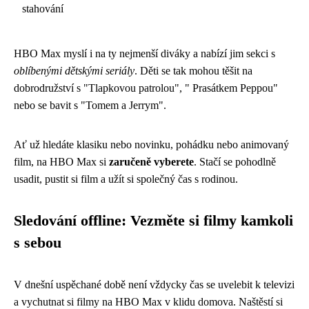
stahování
HBO Max myslí i na ty nejmenší diváky a nabízí jim sekci s
oblíbenými dětskými seriály
. Děti se tak mohou těšit na
dobrodružství s "Tlapkovou patrolou", " Prasátkem Peppou"
nebo se bavit s "Tomem a Jerrym".
Ať už hledáte klasiku nebo novinku, pohádku nebo animovaný
film, na HBO Max si
zaručeně vyberete
. Stačí se pohodlně
usadit, pustit si film a užít si společný čas s rodinou.
Sledování offline: Vezměte si filmy kamkoli
s sebou
V dnešní uspěchané době není vždycky čas se uvelebit k televizi
a vychutnat si filmy na HBO Max v klidu domova. Naštěstí si