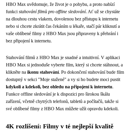
HBO Max uvědomuje, že život je o pohybu, a proto nabízí
funkci
stahování filmů pro offline sledování
. Ať už se chystáte
na dlouhou cestu vlakem, dovolenou bez přístupu k internetu
nebo si chcete zkrátit čas čekáním u lékaře, stačí pár kliknutí a
vaše oblíbené filmy z HBO Max jsou připraveny k přehrání i
bez připojení k internetu.
Stahování filmů z HBO Max je snadné a intuitivní. V aplikaci
HBO Max si jednoduše vyberte film, který si chcete stáhnout, a
klikněte na
ikonu stahování
. Po dokončení stahování bude film
dostupný v sekci "Moje stažené" a vy si ho budete moci pustit
kdykoli a kdekoli, bez ohledu na připojení k internetu
.
Funkce offline sledování je k dispozici pro širokou škálu
zařízení, včetně chytrých telefonů, tabletů a počítačů, takže si
své oblíbené filmy z HBO Max můžete užít opravdu kdekoli.
4K rozlišení: Filmy v té nejlepší kvalitě