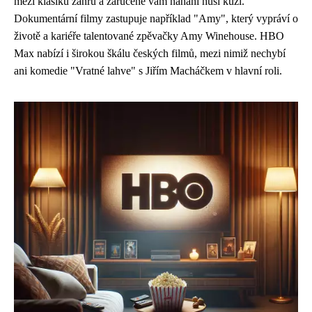
mezi klasiku žánru a zaručeně vám nahání husí kůži.
Dokumentární filmy zastupuje například "Amy", který vypráví o
životě a kariéře talentované zpěvačky Amy Winehouse. HBO
Max nabízí i širokou škálu českých filmů, mezi nimiž nechybí
ani komedie "Vratné lahve" s Jiřím Macháčkem v hlavní roli.