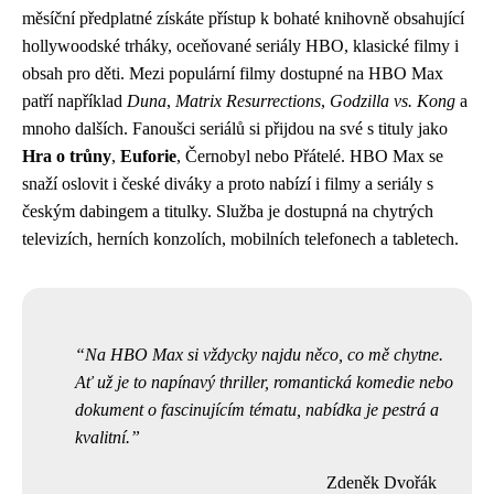
měsíční předplatné získáte přístup k bohaté knihovně obsahující
hollywoodské trháky, oceňované seriály HBO, klasické filmy i
obsah pro děti. Mezi populární filmy dostupné na HBO Max
patří například
Duna
,
Matrix Resurrections
,
Godzilla vs. Kong
a
mnoho dalších. Fanoušci seriálů si přijdou na své s tituly jako
Hra o trůny
,
Euforie
, Černobyl nebo Přátelé. HBO Max se
snaží oslovit i české diváky a proto nabízí i filmy a seriály s
českým dabingem a titulky. Služba je dostupná na chytrých
televizích, herních konzolích, mobilních telefonech a tabletech.
Na HBO Max si vždycky najdu něco, co mě chytne.
Ať už je to napínavý thriller, romantická komedie nebo
dokument o fascinujícím tématu, nabídka je pestrá a
kvalitní.
Zdeněk Dvořák