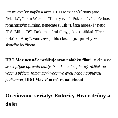
Pro milovníky napětí a akce HBO Max nabízí tituly jako
"Matrix", "John Wick" a "Temný rytíř". Pokud dáváte přednost
romantickým filmům, nenechte si ujít "Láska nebeská" nebo
"P.S. Miluji Tě". Dokumentární filmy, jako například "Free
Solo" a "Amy", vám zase přiblíží fascinující příběhy ze
skutečného života.
HBO Max neustále rozšiřuje svou nabídku filmů
, takže
si na
své si přijde opravdu každý
. Ať už hledáte
filmový zážitek na
večer s přáteli, romantický večer ve dvou nebo napínavou
podívanou
,
HBO Max vám má co nabídnout
.
Oceňované seriály: Euforie, Hra o trůny a
další