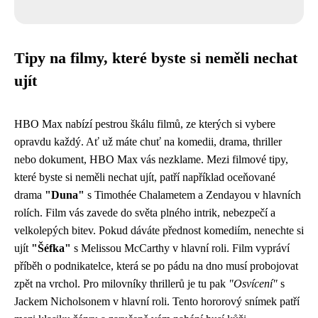
Tipy na filmy, které byste si neměli nechat
ujít
HBO Max nabízí pestrou škálu filmů, ze kterých si vybere
opravdu každý. Ať už máte chuť na komedii, drama, thriller
nebo dokument, HBO Max vás nezklame. Mezi filmové tipy,
které byste si neměli nechat ujít, patří například oceňované
drama
"Duna"
s Timothée Chalametem a Zendayou v hlavních
rolích. Film vás zavede do světa plného intrik, nebezpečí a
velkolepých bitev. Pokud dáváte přednost komediím, nenechte si
ujít
"Šéfka"
s Melissou McCarthy v hlavní roli. Film vypráví
příběh o podnikatelce, která se po pádu na dno musí probojovat
zpět na vrchol. Pro milovníky thrillerů je tu pak
"Osvícení"
s
Jackem Nicholsonem v hlavní roli. Tento hororový snímek patří