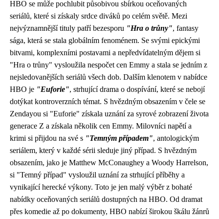
HBO se může pochlubit působivou sbírkou oceňovaných
seriálů, které si získaly srdce diváků po celém světě. Mezi
nejvýznamnější tituly patří bezesporu
"Hra o trůny"
, fantasy
sága, která se stala globálním fenoménem. Se svými epickými
bitvami, komplexními postavami a nepředvídatelným dějem si
"Hra o trůny" vysloužila nespočet cen Emmy a stala se jedním z
nejsledovanějších seriálů všech dob. Dalším klenotem v nabídce
HBO je
"Euforie"
, strhující drama o dospívání, které se nebojí
dotýkat kontroverzních témat. S hvězdným obsazením v čele se
Zendayou si "Euforie" získala uznání za syrové zobrazení života
generace Z a získala několik cen Emmy. Milovníci napětí a
krimi si přijdou na své s
"Temným případem"
, antologickým
seriálem, který v každé sérii sleduje jiný případ. S hvězdným
obsazením, jako je Matthew McConaughey a Woody Harrelson,
si "Temný případ" vysloužil uznání za strhující příběhy a
vynikající herecké výkony. Toto je jen malý výběr z bohaté
nabídky oceňovaných seriálů dostupných na HBO. Od dramat
přes komedie až po dokumenty, HBO nabízí širokou škálu žánrů