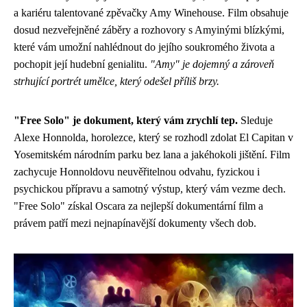
a kariéru talentované zpěvačky Amy Winehouse. Film obsahuje
dosud nezveřejněné záběry a rozhovory s Amyinými blízkými,
které vám umožní nahlédnout do jejího soukromého života a
pochopit její hudební genialitu.
"Amy" je dojemný a zároveň
strhující portrét umělce, který odešel příliš brzy.
"Free Solo" je dokument, který vám zrychlí tep.
Sleduje
Alexe Honnolda, horolezce, který se rozhodl zdolat El Capitan v
Yosemitském národním parku bez lana a jakéhokoli jištění. Film
zachycuje Honnoldovu neuvěřitelnou odvahu, fyzickou i
psychickou přípravu a samotný výstup, který vám vezme dech.
"Free Solo" získal Oscara za nejlepší dokumentární film a
právem patří mezi nejnapínavější dokumenty všech dob.