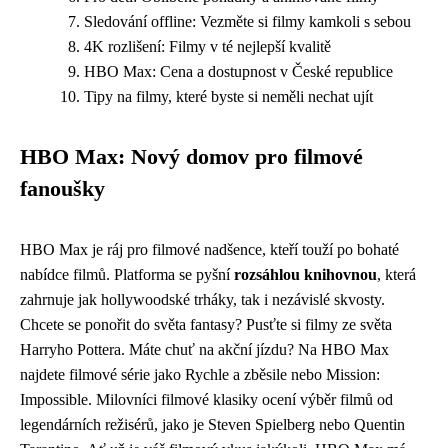
Sledování offline: Vezměte si filmy kamkoli s sebou
4K rozlišení: Filmy v té nejlepší kvalitě
HBO Max: Cena a dostupnost v České republice
Tipy na filmy, které byste si neměli nechat ujít
HBO Max: Nový domov pro filmové
fanoušky
HBO Max je ráj pro filmové nadšence, kteří touží po bohaté
nabídce filmů. Platforma se pyšní
rozsáhlou knihovnou
, která
zahrnuje jak hollywoodské trháky, tak i nezávislé skvosty.
Chcete se ponořit do světa fantasy? Pusťte si filmy ze světa
Harryho Pottera. Máte chuť na akční jízdu? Na HBO Max
najdete filmové série jako Rychle a zběsile nebo Mission:
Impossible. Milovníci filmové klasiky ocení výběr filmů od
legendárních režisérů, jako je Steven Spielberg nebo Quentin