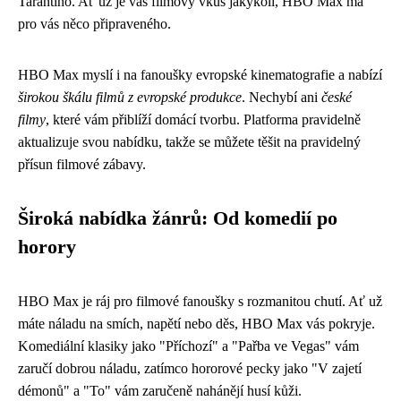
Tarantino. Ať už je váš filmový vkus jakýkoli, HBO Max má
pro vás něco připraveného.
HBO Max myslí i na fanoušky evropské kinematografie a nabízí
širokou škálu filmů z evropské produkce
. Nechybí ani
české
filmy
, které vám přiblíží domácí tvorbu. Platforma pravidelně
aktualizuje svou nabídku, takže se můžete těšit na pravidelný
přísun filmové zábavy.
Široká nabídka žánrů: Od komedií po
horory
HBO Max je ráj pro filmové fanoušky s rozmanitou chutí. Ať už
máte náladu na smích, napětí nebo děs, HBO Max vás pokryje.
Komediální klasiky jako "Příchozí" a "Pařba ve Vegas" vám
zaručí dobrou náladu, zatímco hororové pecky jako "V zajetí
démonů" a "To" vám zaručeně nahánějí husí kůži.