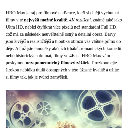
HBO Max je ráj pro filmové nadšence, kteří si chtějí vychutnat
filmy v té
nejvyšší možné kvalitě
.
4K rozlišení
, známé také jako
Ultra HD, nabízí čtyřikrát více pixelů než standardní Full HD,
což má za následek neuvěřitelně ostrý a detailní obraz. Barvy
jsou živější a realističtější a hloubka obrazu vás vtáhne přímo do
děje. Ať už jste fanoušky akčních trháků, romantických komedií
nebo historických dramat, filmy ve 4K na HBO Max vám
poskytnou
nezapomenutelný filmový zážitek
. Prozkoumejte
širokou nabídku titulů dostupných v této úžasné kvalitě a užijte
si filmy tak, jak je tvůrci zamýšleli.