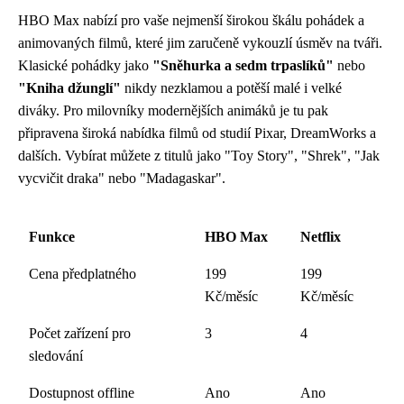
HBO Max nabízí pro vaše nejmenší širokou škálu pohádek a
animovaných filmů, které jim zaručeně vykouzlí úsměv na tváři.
Klasické pohádky jako
"Sněhurka a sedm trpaslíků"
nebo
"Kniha džunglí"
nikdy nezklamou a potěší malé i velké
diváky. Pro milovníky modernějších animáků je tu pak
připravena široká nabídka filmů od studií Pixar, DreamWorks a
dalších. Vybírat můžete z titulů jako "Toy Story", "Shrek", "Jak
vycvičit draka" nebo "Madagaskar".
Funkce
HBO Max
Netflix
Cena předplatného
199
199
Kč/měsíc
Kč/měsíc
Počet zařízení pro
3
4
sledování
Dostupnost offline
Ano
Ano