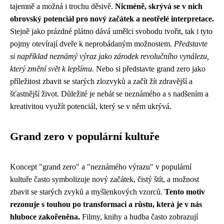
tajemně a možná i trochu děsivě.
Nicméně, skrývá se v nich
obrovský potenciál pro nový začátek a neotřelé interpretace.
Stejně jako prázdné plátno dává umělci svobodu tvořit, tak i tyto
pojmy otevírají dveře k neprobádaným možnostem.
Představte
si například neznámý výraz jako zárodek revolučního vynálezu,
který změní svět k lepšímu.
Nebo si představte grand zero jako
příležitost zbavit se starých zlozvyků a začít žít zdravější a
šťastnější život. Důležité je nebát se neznámého a s nadšením a
kreativitou využít potenciál, který se v něm ukrývá.
Grand zero v populární kultuře
Koncept "grand zero" a "neznámého výrazu" v populární
kultuře často symbolizuje nový začátek, čistý štít, a možnost
zbavit se starých zvyků a myšlenkových vzorců.
Tento motiv
rezonuje s touhou po transformaci a růstu, která je v nás
hluboce zakořeněna.
Filmy, knihy a hudba často zobrazují