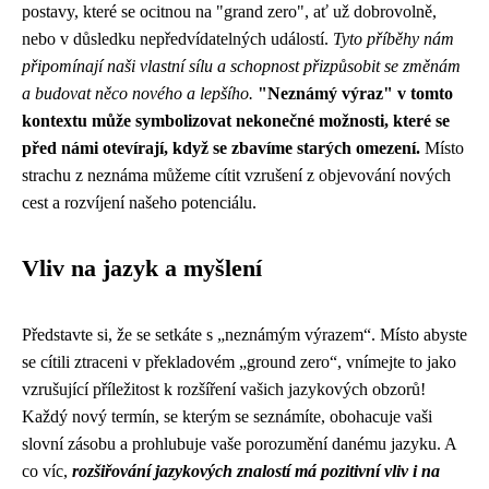
postavy, které se ocitnou na "grand zero", ať už dobrovolně,
nebo v důsledku nepředvídatelných událostí.
Tyto příběhy nám
připomínají naši vlastní sílu a schopnost přizpůsobit se změnám
a budovat něco nového a lepšího.
"Neznámý výraz" v tomto
kontextu může symbolizovat nekonečné možnosti, které se
před námi otevírají, když se zbavíme starých omezení.
Místo
strachu z neznáma můžeme cítit vzrušení z objevování nových
cest a rozvíjení našeho potenciálu.
Vliv na jazyk a myšlení
Představte si, že se setkáte s „neznámým výrazem“. Místo abyste
se cítili ztraceni v překladovém „ground zero“, vnímejte to jako
vzrušující příležitost k rozšíření vašich jazykových obzorů!
Každý nový termín, se kterým se seznámíte, obohacuje vaši
slovní zásobu a prohlubuje vaše porozumění danému jazyku. A
co víc,
rozšiřování jazykových znalostí má pozitivní vliv i na