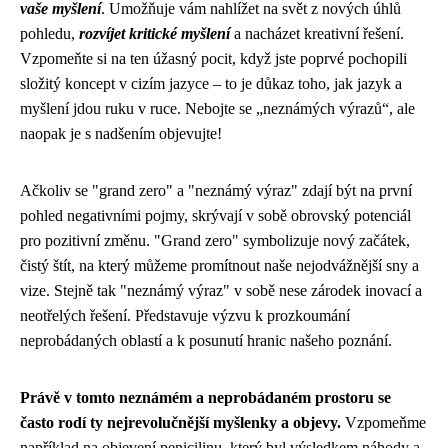
vaše myšlení
. Umožňuje vám nahlížet na svět z nových úhlů
pohledu,
rozvíjet kritické myšlení
a nacházet kreativní řešení.
Vzpomeňte si na ten úžasný pocit, když jste poprvé pochopili
složitý koncept v cizím jazyce – to je důkaz toho, jak jazyk a
myšlení jdou ruku v ruce. Nebojte se „neznámých výrazů“, ale
naopak je s nadšením objevujte!
Ačkoliv se "grand zero" a "neznámý výraz" zdají být na první
pohled negativními pojmy, skrývají v sobě obrovský potenciál
pro pozitivní změnu. "Grand zero" symbolizuje nový začátek,
čistý štít, na který můžeme promítnout naše nejodvážnější sny a
vize. Stejně tak "neznámý výraz" v sobě nese zárodek inovací a
neotřelých řešení. Představuje výzvu k prozkoumání
neprobádaných oblastí a k posunutí hranic našeho poznání.
Právě v tomto neznámém a neprobádaném prostoru se
často rodí ty nejrevolučnější myšlenky a objevy.
Vzpomeňme
například na objevení penicilinu, který byl výsledkem náhody a