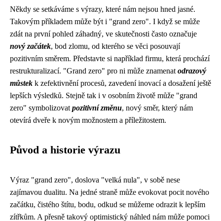
Někdy se setkáváme s výrazy, které nám nejsou hned jasné.
Takovým příkladem může být i "grand zero". I když se může
zdát na první pohled záhadný, ve skutečnosti často označuje
nový začátek
, bod zlomu, od kterého se věci posouvají
pozitivním směrem. Představte si například firmu, která prochází
restrukturalizací. "Grand zero" pro ni může znamenat
odrazový
můstek
k zefektivnění procesů, zavedení inovací a dosažení ještě
lepších výsledků. Stejně tak i v osobním životě může "grand
zero" symbolizovat
pozitivní změnu
, nový směr, který nám
otevírá dveře k novým možnostem a příležitostem.
Původ a historie výrazu
Výraz "grand zero", doslova "velká nula", v sobě nese
zajímavou dualitu. Na jedné straně může evokovat pocit nového
začátku, čistého štítu, bodu, odkud se můžeme odrazit k lepším
zítřkům. A přesně takový optimistický náhled nám může pomoci