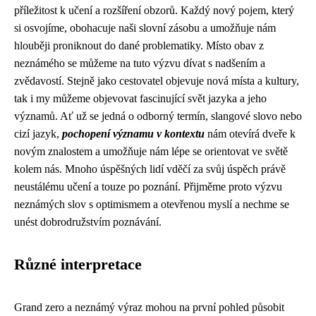
příležitost k učení a rozšíření obzorů. Každý nový pojem, který
si osvojíme, obohacuje naši slovní zásobu a umožňuje nám
hlouběji proniknout do dané problematiky. Místo obav z
neznámého se můžeme na tuto výzvu dívat s nadšením a
zvědavostí. Stejně jako cestovatel objevuje nová místa a kultury,
tak i my můžeme objevovat fascinující svět jazyka a jeho
významů. Ať už se jedná o odborný termín, slangové slovo nebo
cizí jazyk,
pochopení významu v kontextu
nám otevírá dveře k
novým znalostem a umožňuje nám lépe se orientovat ve světě
kolem nás. Mnoho úspěšných lidí vděčí za svůj úspěch právě
neustálému učení a touze po poznání. Přijměme proto výzvu
neznámých slov s optimismem a otevřenou myslí a nechme se
unést dobrodružstvím poznávání.
Různé interpretace
Grand zero a neznámý výraz mohou na první pohled působit