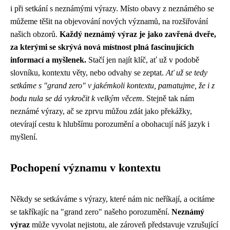
i při setkání s neznámými výrazy. Místo obavy z neznámého se
můžeme těšit na objevování nových významů, na rozšiřování
našich obzorů.
Každý neznámý výraz je jako zavřená dveře,
za kterými se skrývá nová místnost plná fascinujících
informací a myšlenek.
Stačí jen najít klíč, ať už v podobě
slovníku, kontextu věty, nebo odvahy se zeptat.
Ať už se tedy
setkáme s "grand zero" v jakémkoli kontextu, pamatujme, že i z
bodu nula se dá vykročit k velkým věcem.
Stejně tak nám
neznámé výrazy, ač se zprvu můžou zdát jako překážky,
otevírají cestu k hlubšímu porozumění a obohacují náš jazyk i
myšlení.
Pochopení významu v kontextu
Někdy se setkáváme s výrazy, které nám nic neříkají, a ocitáme
se takříkajíc na "grand zero" našeho porozumění.
Neznámý
výraz
může vyvolat nejistotu, ale zároveň představuje vzrušující