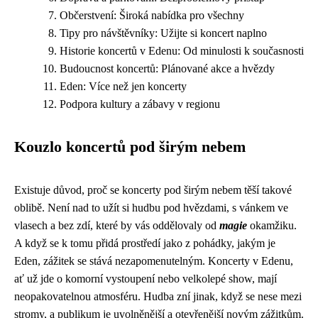
Občerstvení: Široká nabídka pro všechny
Tipy pro návštěvníky: Užijte si koncert naplno
Historie koncertů v Edenu: Od minulosti k současnosti
Budoucnost koncertů: Plánované akce a hvězdy
Eden: Více než jen koncerty
Podpora kultury a zábavy v regionu
Kouzlo koncertů pod širým nebem
Existuje důvod, proč se koncerty pod širým nebem těší takové
oblibě. Není nad to užít si hudbu pod hvězdami, s vánkem ve
vlasech a bez zdí, které by vás oddělovaly od
magie
okamžiku.
A když se k tomu přidá prostředí jako z pohádky, jakým je
Eden, zážitek se stává nezapomenutelným. Koncerty v Edenu,
ať už jde o komorní vystoupení nebo velkolepé show, mají
neopakovatelnou atmosféru. Hudba zní jinak, když se nese mezi
stromy, a publikum je uvolněnější a otevřenější novým zážitkům.