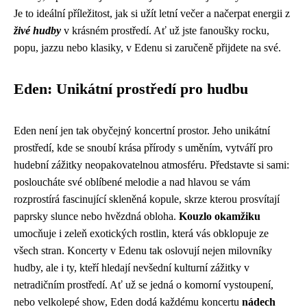
Je to ideální příležitost, jak si užít letní večer a načerpat energii z
živé hudby
v krásném prostředí. Ať už jste fanoušky rocku,
popu, jazzu nebo klasiky, v Edenu si zaručeně přijdete na své.
Eden: Unikátní prostředí pro hudbu
Eden není jen tak obyčejný koncertní prostor. Jeho unikátní
prostředí, kde se snoubí krása přírody s uměním, vytváří pro
hudební zážitky neopakovatelnou atmosféru. Představte si sami:
posloucháte své oblíbené melodie a nad hlavou se vám
rozprostírá fascinující skleněná kopule, skrze kterou prosvítají
paprsky slunce nebo hvězdná obloha.
Kouzlo okamžiku
umocňuje i zeleň exotických rostlin, která vás obklopuje ze
všech stran. Koncerty v Edenu tak oslovují nejen milovníky
hudby, ale i ty, kteří hledají nevšední kulturní zážitky v
netradičním prostředí. Ať už se jedná o komorní vystoupení,
nebo velkolepé show, Eden dodá každému koncertu
nádech