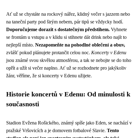
Ať už se chystáte na rockový nářez, klidný večer s jazzem nebo
na taneční party pod širým nebem, pár tipů se vždycky hodí.
Doporučujeme dorazit s dostatečným předstihem.
Vyhnete
se frontám u vstupu a v klidu si stihnete dát drink nebo najít to
nejlepší místo.
Nezapomeňte na pohodlné oblečení a obuv,
zvlášť pokud plánujete protančit celou noc.
Koncerty v Edenu
jsou známé svou skvělou atmosférou, a tak se nebojte se do toho
opřít a užít si večer naplno. Ať už se rozhodnete pro jakýkoliv
žánr, věříme, že si koncerty v Edenu užijete.
Historie koncertů v Edenu: Od minulosti k
současnosti
Stadion Evžena Rošického, známý spíše jako Eden, se nachází v
pražské Vršovicích a je domovem fotbalové Slavie.
Tento