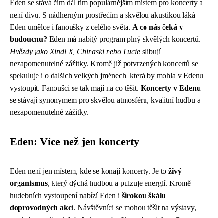
Eden se stává čím dál tím populárnějším místem pro koncerty a
není divu. S nádherným prostředím a skvělou akustikou láká
Eden umělce i fanoušky z celého světa.
A co nás čeká v
budoucnu?
Eden má nabitý program plný skvělých koncertů.
Hvězdy jako Xindl X, Chinaski nebo Lucie
slibují
nezapomenutelné zážitky. Kromě již potvrzených koncertů se
spekuluje i o dalších velkých jménech, která by mohla v Edenu
vystoupit. Fanoušci se tak mají na co těšit.
Koncerty v Edenu
se stávají synonymem pro skvělou atmosféru, kvalitní hudbu a
nezapomenutelné zážitky.
Eden: Více než jen koncerty
Eden není jen místem, kde se konají koncerty. Je to
živý
organismus
, který dýchá hudbou a pulzuje energií. Kromě
hudebních vystoupení nabízí Eden i
širokou škálu
doprovodných akcí
. Návštěvníci se mohou těšit na výstavy,