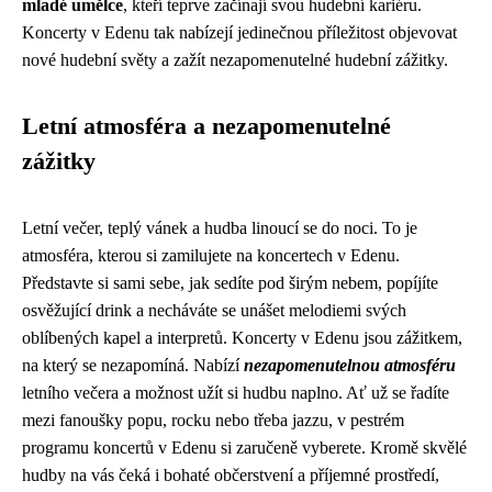
mladé umělce
, kteří teprve začínají svou hudební kariéru.
Koncerty v Edenu tak nabízejí jedinečnou příležitost objevovat
nové hudební světy a zažít nezapomenutelné hudební zážitky.
Letní atmosféra a nezapomenutelné
zážitky
Letní večer, teplý vánek a hudba linoucí se do noci. To je
atmosféra, kterou si zamilujete na koncertech v Edenu.
Představte si sami sebe, jak sedíte pod širým nebem, popíjíte
osvěžující drink a necháváte se unášet melodiemi svých
oblíbených kapel a interpretů. Koncerty v Edenu jsou zážitkem,
na který se nezapomíná. Nabízí
nezapomenutelnou atmosféru
letního večera a možnost užít si hudbu naplno. Ať už se řadíte
mezi fanoušky popu, rocku nebo třeba jazzu, v pestrém
programu koncertů v Edenu si zaručeně vyberete. Kromě skvělé
hudby na vás čeká i bohaté občerstvení a příjemné prostředí,