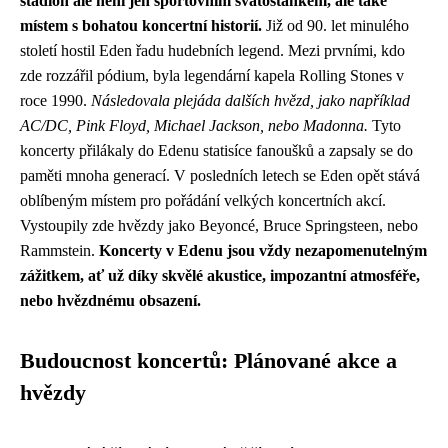
stadion ale není jen sportovním svatostánkem, ale také
místem s bohatou koncertní historií.
Již od 90. let minulého
století hostil Eden řadu hudebních legend. Mezi prvními, kdo
zde rozzářil pódium, byla legendární kapela Rolling Stones v
roce 1990.
Následovala plejáda dalších hvězd, jako například
AC/DC, Pink Floyd, Michael Jackson, nebo Madonna.
Tyto
koncerty přilákaly do Edenu statisíce fanoušků a zapsaly se do
paměti mnoha generací. V posledních letech se Eden opět stává
oblíbeným místem pro pořádání velkých koncertních akcí.
Vystoupily zde hvězdy jako Beyoncé, Bruce Springsteen, nebo
Rammstein.
Koncerty v Edenu jsou vždy nezapomenutelným
zážitkem, ať už díky skvělé akustice, impozantní atmosféře,
nebo hvězdnému obsazení.
Budoucnost koncertů: Plánované akce a
hvězdy