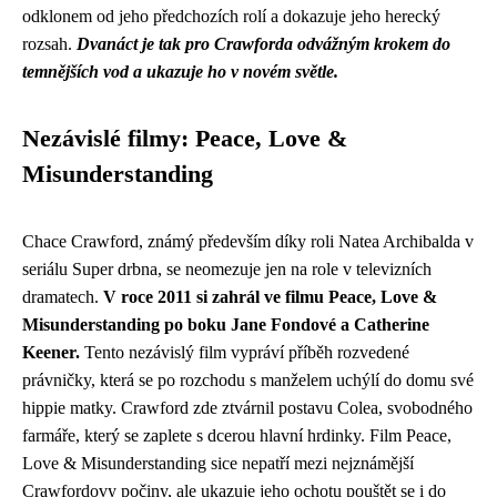
odklonem od jeho předchozích rolí a dokazuje jeho herecký
rozsah.
Dvanáct je tak pro Crawforda odvážným krokem do
temnějších vod a ukazuje ho v novém světle.
Nezávislé filmy: Peace, Love &
Misunderstanding
Chace Crawford, známý především díky roli Natea Archibalda v
seriálu Super drbna, se neomezuje jen na role v televizních
dramatech.
V roce 2011 si zahrál ve filmu Peace, Love &
Misunderstanding po boku Jane Fondové a Catherine
Keener.
Tento nezávislý film vypráví příběh rozvedené
právničky, která se po rozchodu s manželem uchýlí do domu své
hippie matky. Crawford zde ztvárnil postavu Colea, svobodného
farmáře, který se zaplete s dcerou hlavní hrdinky. Film Peace,
Love & Misunderstanding sice nepatří mezi nejznámější
Crawfordovy počiny, ale ukazuje jeho ochotu pouštět se i do