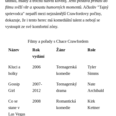
tatínků, mladý a trochu naivní kovboj.
Jeho postava přináší do
filmu svěží vítr a spoustu humorných momentů.
Ačkoliv "Tajný
sprievodca" nepatří mezi nejznámější Crawfordovy počiny,
dokazuje, že i tento herec má komediální talent a nebojí se
vystoupit ze své komfortní zóny.
Filmy a pořady s Chace Crawfordem
Název
Rok
Žánr
Role
vydání
Kluci a
2006
Teenagerská
Tyler
holky
komedie
Simms
Gossip
2007-
Teenagerský
Nate
Girl
2012
drama
Archibald
Co se
2008
Romantická
Kirk
stane v
komedie
Kettner
Las Vegas