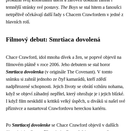
temnější stránky své postavy.
The Boys
se stal hitem a fanoušci
netrpělivě očekávají další řady s Chacem Crawfordem v jedné z
hlavních rolí.
Filmový debut: Smrtiaca dovolená
Chace Crawford, idol mnoha dívek a žen, se poprvé objevil na
filmovém plátně v roce 2006. Jeho debutem se stal horor
Smrtiaca dovolenka
(v originále The Covenant). V tomto
snímku si zahrál jednoho ze čtyř kamarádů, kteří zdědí
nadpřirozené schopnosti. Jejich životy se obrátí vzhůru nohama,
když se objeví záhadný nepřítel, který ohrožuje je i jejich blízké.
I když film nesklidil u kritiků velký úspěch, u diváků si našel své
příznivce a nastartoval Crawfordovu hereckou kariéru.
Po
Smrtiacej dovolenke
se Chace Crawford objevil v dalších