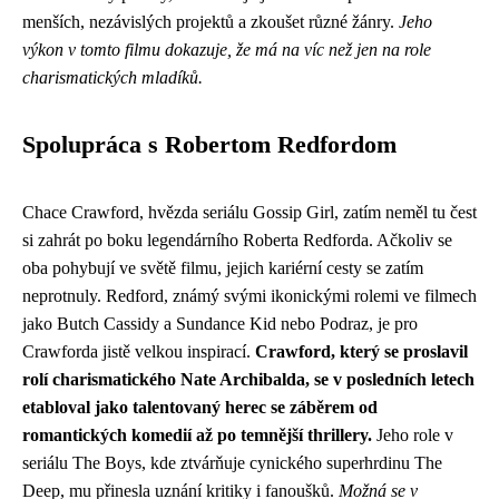
menších, nezávislých projektů a zkoušet různé žánry.
Jeho
výkon v tomto filmu dokazuje, že má na víc než jen na role
charismatických mladíků.
Spolupráca s Robertom Redfordom
Chace Crawford, hvězda seriálu Gossip Girl, zatím neměl tu čest
si zahrát po boku legendárního Roberta Redforda. Ačkoliv se
oba pohybují ve světě filmu, jejich kariérní cesty se zatím
neprotnuly. Redford, známý svými ikonickými rolemi ve filmech
jako Butch Cassidy a Sundance Kid nebo Podraz, je pro
Crawforda jistě velkou inspirací.
Crawford, který se proslavil
rolí charismatického Nate Archibalda, se v posledních letech
etabloval jako talentovaný herec se záběrem od
romantických komedií až po temnější thrillery.
Jeho role v
seriálu The Boys, kde ztvárňuje cynického superhrdinu The
Deep, mu přinesla uznání kritiky i fanoušků.
Možná se v