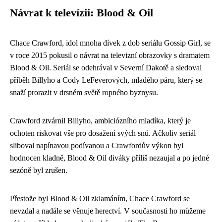
Návrat k televízii: Blood & Oil
Chace Crawford, idol mnoha dívek z dob seriálu Gossip Girl, se
v roce 2015 pokusil o návrat na televizní obrazovky s dramatem
Blood & Oil. Seriál se odehrával v Severní Dakotě a sledoval
příběh Billyho a Cody LeFeverových, mladého páru, který se
snaží prorazit v drsném světě ropného byznysu.
Crawford ztvárnil Billyho, ambiciózního mladíka, který je
ochoten riskovat vše pro dosažení svých snů. Ačkoliv seriál
sliboval napínavou podívanou a Crawfordův výkon byl
hodnocen kladně, Blood & Oil diváky příliš nezaujal a po jedné
sezóně byl zrušen.
Přestože byl Blood & Oil zklamáním, Chace Crawford se
nevzdal a nadále se věnuje herectví. V současnosti ho můžeme