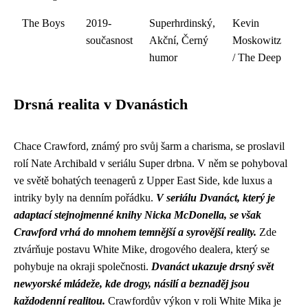
The Boys
2019-
Superhrdinský,
Kevin
současnost
Akční, Černý
Moskowitz
humor
/ The Deep
Drsná realita v Dvanástich
Chace Crawford, známý pro svůj šarm a charisma, se proslavil
rolí Nate Archibald v seriálu Super drbna. V něm se pohyboval
ve světě bohatých teenagerů z Upper East Side, kde luxus a
intriky byly na denním pořádku.
V seriálu Dvanáct, který je
adaptací stejnojmenné knihy Nicka McDonella, se však
Crawford vrhá do mnohem temnější a syrovější reality.
Zde
ztvárňuje postavu White Mike, drogového dealera, který se
pohybuje na okraji společnosti.
Dvanáct ukazuje drsný svět
newyorské mládeže, kde drogy, násilí a beznaděj jsou
každodenní realitou.
Crawfordův výkon v roli White Mika je