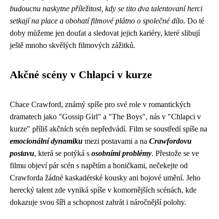
budoucnu naskytne příležitost, kdy se tito dva talentovaní herci
setkají na place a obohatí filmové plátno o společné dílo.
Do té
doby můžeme jen doufat a sledovat jejich kariéry, které slibují
ještě mnoho skvělých filmových zážitků.
Akčné scény v Chlapci v kurze
Chace Crawford, známý spíše pro své role v romantických
dramatech jako "Gossip Girl" a "The Boys", nás v "Chlapci v
kurze" příliš akčních scén nepředvádí. Film se soustředí spíše na
emocionální dynamiku
mezi postavami a na
Crawfordovu
postavu
, která se potýká s
osobními problémy
. Přestože se ve
filmu objeví pár scén s napětím a honičkami, nečekejte od
Crawforda žádné kaskadérské kousky ani bojové umění. Jeho
herecký talent zde vyniká spíše v komornějších scénách, kde
dokazuje svou šíři a schopnost zahrát i náročnější polohy.