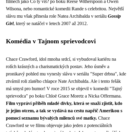
filmech jako Co ty víš? po boku Reese Witherspoon a Owen
Wilsona, nebo romantické komedii Rande s celebritou. Největší
slávu mu však přinesla role Natea Archibalda v seriálu
Gossip
Girl
, který se natáčel v letech 2007 až 2012.
Komédia v Tajnom sprievodcovi
Chace Crawford, idol mnoha srdcí, si vybudoval kariéru na
rolích krásných a charismatických postav. Jeho úsměv a
pronikavý pohled mu vynesly slávu v seriálu "Super drbna", kde
ztvárnil roli zlatého chlapce Nate Archibalda. Ale i tento fešák
má smysl pro humor! V roce 2015 se objevil v komedii "Tajný
sprievodca" po boku Chloë Grace Moretz a Nicka Offermana.
Film vypráví příběh mladé dívky, která se snaží zjistit, kdo
je jejím otcem, a tak se vydává na cestu napříč Amerikou s
pomocí seznamu bývalých milenců své matky.
Chace
Crawford se ve filmu objevuje jako jeden z potenciálních