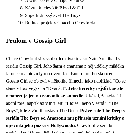
Akčné scény v Chlapci v kurze
Návrat k televízii: Blood & Oil
Superhrdinský svet The Boys
Budúce projekty Chaceho Crawforda
Průlom v Gossip Girl
Chace Crawford si získal srdce diváků jako Nate Archibald v
seriálu Gossip Girl. Jeho šarm a charisma z něj udělaly miláčka
fanoušků a otevřely mu dveře k dalším rolím. Po skončení
Gossip Girl se objevil v několika filmech, jako například "Co se
stane v Las Vegas" a "Dvanáct".
Jeho herecký rejstřík se ale
neomezuje jen na romantické komedie
. Ukázal, že zvládá i
akční role, například v thrilleru "Eloise" nebo v seriálu "The
Boys", kde ztvárnil postavu The Deep.
Právě role The Deep v
seriálu The Boys od Amazonu mu přinesla uznání kritiky a
upevnila jeho pozici v Hollywoodu
. Crawford v seriálu
prokázal svůj komediální talent a zároveň dokázal zahrát i