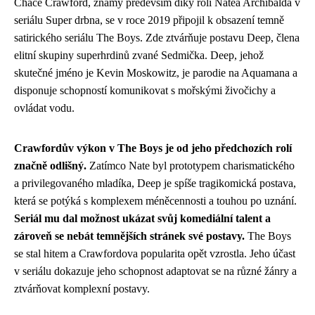
Chace Crawford, známý především díky roli Natea Archibalda v
seriálu Super drbna, se v roce 2019 připojil k obsazení temně
satirického seriálu The Boys. Zde ztvárňuje postavu Deep, člena
elitní skupiny superhrdinů zvané Sedmička. Deep, jehož
skutečné jméno je Kevin Moskowitz, je parodie na Aquamana a
disponuje schopností komunikovat s mořskými živočichy a
ovládat vodu.
Crawfordův výkon v The Boys je od jeho předchozích rolí
značně odlišný.
Zatímco Nate byl prototypem charismatického
a privilegovaného mladíka, Deep je spíše tragikomická postava,
která se potýká s komplexem méněcennosti a touhou po uznání.
Seriál mu dal možnost ukázat svůj komediální talent a
zároveň se nebát temnějších stránek své postavy.
The Boys
se stal hitem a Crawfordova popularita opět vzrostla. Jeho účast
v seriálu dokazuje jeho schopnost adaptovat se na různé žánry a
ztvárňovat komplexní postavy.