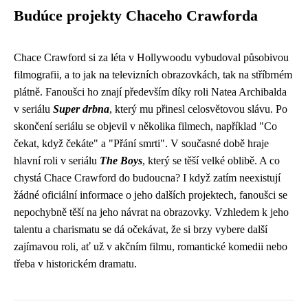
Budúce projekty Chaceho Crawforda
Chace Crawford si za léta v Hollywoodu vybudoval působivou
filmografii, a to jak na televizních obrazovkách, tak na stříbrném
plátně. Fanoušci ho znají především díky roli Natea Archibalda
v seriálu
Super drbna
, který mu přinesl celosvětovou slávu. Po
skončení seriálu se objevil v několika filmech, například "Co
čekat, když čekáte" a "Přání smrti". V současné době hraje
hlavní roli v seriálu
The Boys
, který se těší velké oblibě. A co
chystá Chace Crawford do budoucna? I když zatím neexistují
žádné oficiální informace o jeho dalších projektech, fanoušci se
nepochybně těší na jeho návrat na obrazovky. Vzhledem k jeho
talentu a charismatu se dá očekávat, že si brzy vybere další
zajímavou roli, ať už v akčním filmu, romantické komedii nebo
třeba v historickém dramatu.