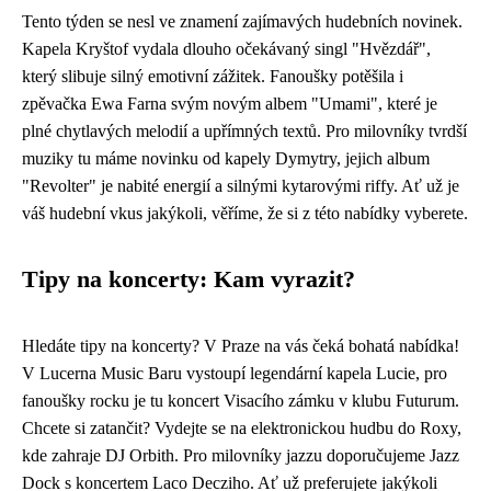
Tento týden se nesl ve znamení zajímavých hudebních novinek.
Kapela Kryštof vydala dlouho očekávaný singl "Hvězdář",
který slibuje silný emotivní zážitek. Fanoušky potěšila i
zpěvačka Ewa Farna svým novým albem "Umami", které je
plné chytlavých melodií a upřímných textů. Pro milovníky tvrdší
muziky tu máme novinku od kapely Dymytry, jejich album
"Revolter" je nabité energií a silnými kytarovými riffy. Ať už je
váš hudební vkus jakýkoli, věříme, že si z této nabídky vyberete.
Tipy na koncerty: Kam vyrazit?
Hledáte tipy na koncerty? V Praze na vás čeká bohatá nabídka!
V Lucerna Music Baru vystoupí legendární kapela Lucie, pro
fanoušky rocku je tu koncert Visacího zámku v klubu Futurum.
Chcete si zatančit? Vydejte se na elektronickou hudbu do Roxy,
kde zahraje DJ Orbith. Pro milovníky jazzu doporučujeme Jazz
Dock s koncertem Laco Decziho. Ať už preferujete jakýkoli