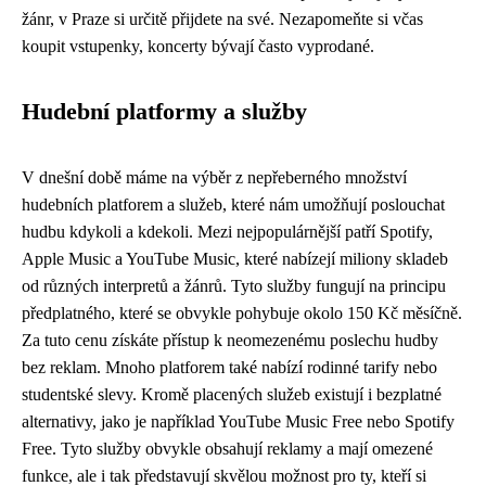
žánr, v Praze si určitě přijdete na své. Nezapomeňte si včas
koupit vstupenky, koncerty bývají často vyprodané.
Hudební platformy a služby
V dnešní době máme na výběr z nepřeberného množství
hudebních platforem a služeb, které nám umožňují poslouchat
hudbu kdykoli a kdekoli. Mezi nejpopulárnější patří Spotify,
Apple Music a YouTube Music, které nabízejí miliony skladeb
od různých interpretů a žánrů. Tyto služby fungují na principu
předplatného, ​​které se obvykle pohybuje okolo 150 Kč měsíčně.
Za tuto cenu získáte přístup k neomezenému poslechu hudby
bez reklam. Mnoho platforem také nabízí rodinné tarify nebo
studentské slevy. Kromě placených služeb existují i ​​bezplatné
alternativy, jako je například YouTube Music Free nebo Spotify
Free. Tyto služby obvykle obsahují reklamy a mají omezené
funkce, ale i tak představují skvělou možnost pro ty, kteří si