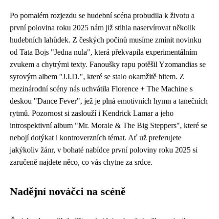
Po pomalém rozjezdu se hudební scéna probudila k životu a
první polovina roku 2025 nám již stihla naservírovat několik
hudebních lahůdek. Z českých počinů musíme zmínit novinku
od Tata Bojs "Jedna nula", která překvapila experimentálním
zvukem a chytrými texty. Fanoušky rapu potěšil Yzomandias se
syrovým albem "J.I.D.", které se stalo okamžitě hitem. Z
mezinárodní scény nás uchvátila Florence + The Machine s
deskou "Dance Fever", jež je plná emotivních hymn a tanečních
rytmů. Pozornost si zaslouží i Kendrick Lamar a jeho
introspektivní album "Mr. Morale & The Big Steppers", které se
nebojí dotýkat i kontroverzních témat. Ať už preferujete
jakýkoliv žánr, v bohaté nabídce první poloviny roku 2025 si
zaručeně najdete něco, co vás chytne za srdce.
Nadějní nováčci na scéně