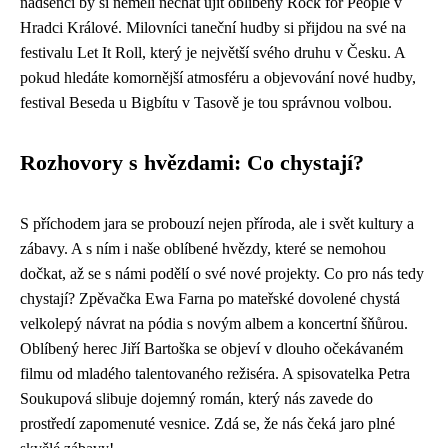
nadšenci by si neměli nechat ujít oblíbený Rock for People v
Hradci Králové. Milovníci taneční hudby si přijdou na své na
festivalu Let It Roll, který je největší svého druhu v Česku. A
pokud hledáte komornější atmosféru a objevování nové hudby,
festival Beseda u Bigbítu v Tasově je tou správnou volbou.
Rozhovory s hvězdami: Co chystají?
S příchodem jara se probouzí nejen příroda, ale i svět kultury a
zábavy. A s ním i naše oblíbené hvězdy, které se nemohou
dočkat, až se s námi podělí o své nové projekty. Co pro nás tedy
chystají? Zpěvačka Ewa Farna po mateřské dovolené chystá
velkolepý návrat na pódia s novým albem a koncertní šňůrou.
Oblíbený herec Jiří Bartoška se objeví v dlouho očekávaném
filmu od mladého talentovaného režiséra. A spisovatelka Petra
Soukupová slibuje dojemný román, který nás zavede do
prostředí zapomenuté vesnice. Zdá se, že nás čeká jaro plné