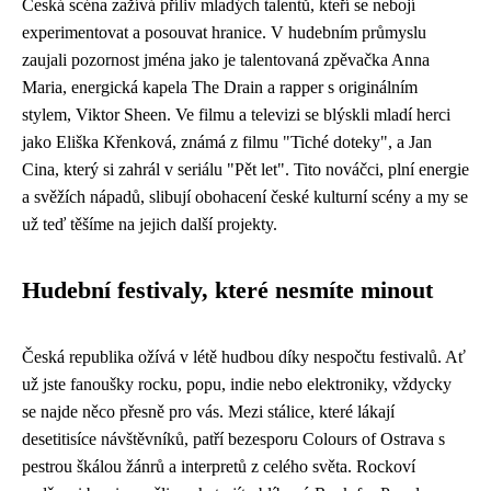
Česká scéna zažívá příliv mladých talentů, kteří se nebojí
experimentovat a posouvat hranice. V hudebním průmyslu
zaujali pozornost jména jako je talentovaná zpěvačka Anna
Maria, energická kapela The Drain a rapper s originálním
stylem, Viktor Sheen. Ve filmu a televizi se blýskli mladí herci
jako Eliška Křenková, známá z filmu "Tiché doteky", a Jan
Cina, který si zahrál v seriálu "Pět let". Tito nováčci, plní energie
a svěžích nápadů, slibují obohacení české kulturní scény a my se
už teď těšíme na jejich další projekty.
Hudební festivaly, které nesmíte minout
Česká republika ožívá v létě hudbou díky nespočtu festivalů. Ať
už jste fanoušky rocku, popu, indie nebo elektroniky, vždycky
se najde něco přesně pro vás. Mezi stálice, které lákají
desetitisíce návštěvníků, patří bezesporu Colours of Ostrava s
pestrou škálou žánrů a interpretů z celého světa. Rockoví