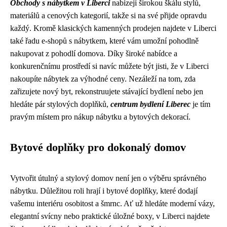
Obchody s nábytkem v Liberci
nabízejí širokou škálu stylů,
materiálů a cenových kategorií, takže si na své přijde opravdu
každý. Kromě klasických kamenných prodejen najdete v Liberci
také řadu e-shopů s nábytkem, které vám umožní pohodlně
nakupovat z pohodlí domova. Díky široké nabídce a
konkurenčnímu prostředí si navíc můžete být jisti, že v Liberci
nakoupíte nábytek za výhodné ceny. Nezáleží na tom, zda
zařizujete nový byt, rekonstruujete stávající bydlení nebo jen
hledáte pár stylových doplňků,
centrum bydlení Liberec
je tím
pravým místem pro nákup nábytku a bytových dekorací.
Bytové doplňky pro dokonalý domov
Vytvořit útulný a stylový domov není jen o výběru správného
nábytku. Důležitou roli hrají i bytové doplňky, které dodají
vašemu interiéru osobitost a šmrnc. Ať už hledáte moderní vázy,
elegantní svícny nebo praktické úložné boxy, v Liberci najdete