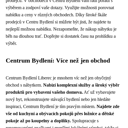
prodejců. V obchodech v Centru Bydlení vám rádi poradí s
výběrem a zodpoví vaše dotazy. Využijte možnosti porovnat
nabídku a ceny v různých obchodech. Díky široké škále
prodejců v Centru Bydlení si můžete být jisti, že najdete tu
nejlepší možnou nabídku. Nezapomeňte, že nákup nábytku je
běh na dlouhou trať. Dopřejte si dostatek času na prohlídku a
výběr.
Centrum Bydlení: Více než jen obchod
Centrum Bydlení Liberec je mnohem víc než jen obyčejný
obchod s nábytkem.
Nabízí komplexní služby a široký výběr
produktů pro vybavení vašeho domova.
Ať už vybavujete
nový byt, rekonstruujete stávající bydlení nebo jen hledáte
inspiraci, Centrum Bydlení je tím pravým místem.
Najdete zde
vše od kuchyní a obývacích pokojů přes ložnice a dětské
pokoje až po koupelny a doplňky.
Spolupracuje s
renomovanými značkami i menšími lokálními výrobci, takže si