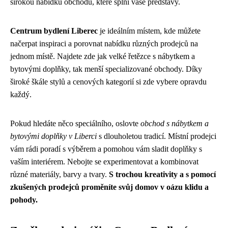
širokou nabídku obchodů, které splní vaše představy.
Centrum bydlení Liberec
je ideálním místem, kde můžete
načerpat inspiraci a porovnat nabídku různých prodejců na
jednom místě. Najdete zde jak velké řetězce s nábytkem a
bytovými doplňky, tak menší specializované obchody. Díky
široké škále stylů a cenových kategorií si zde vybere opravdu
každý.
Pokud hledáte něco speciálního, oslovte
obchod s nábytkem a
bytovými doplňky v Liberci
s dlouholetou tradicí. Místní prodejci
vám rádi poradí s výběrem a pomohou vám sladit doplňky s
vaším interiérem. Nebojte se experimentovat a kombinovat
různé materiály, barvy a tvary.
S trochou kreativity a s pomocí
zkušených prodejců proměníte svůj domov v oázu klidu a
pohody.