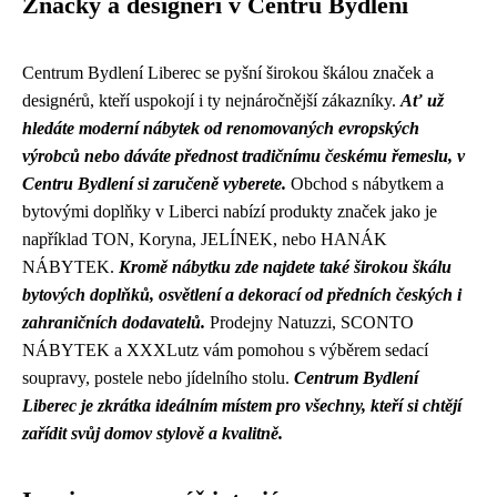
Značky a designéři v Centru Bydlení
Centrum Bydlení Liberec se pyšní širokou škálou značek a
designérů, kteří uspokojí i ty nejnáročnější zákazníky.
Ať už
hledáte moderní nábytek od renomovaných evropských
výrobců nebo dáváte přednost tradičnímu českému řemeslu, v
Centru Bydlení si zaručeně vyberete.
Obchod s nábytkem a
bytovými doplňky v Liberci nabízí produkty značek jako je
například TON, Koryna, JELÍNEK, nebo HANÁK
NÁBYTEK.
Kromě nábytku zde najdete také širokou škálu
bytových doplňků, osvětlení a dekorací od předních českých i
zahraničních dodavatelů.
Prodejny Natuzzi, SCONTO
NÁBYTEK a XXXLutz vám pomohou s výběrem sedací
soupravy, postele nebo jídelního stolu.
Centrum Bydlení
Liberec je zkrátka ideálním místem pro všechny, kteří si chtějí
zařídit svůj domov stylově a kvalitně.